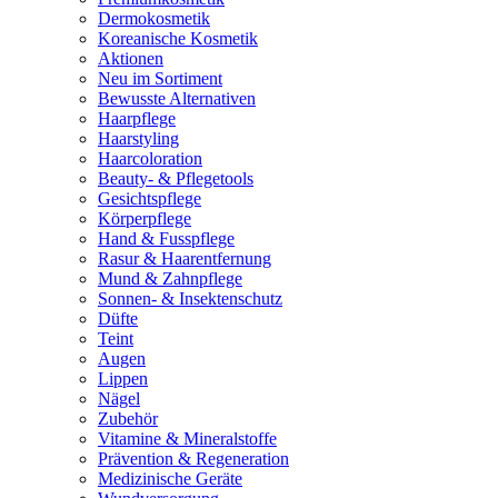
Dermokosmetik
Koreanische Kosmetik
Aktionen
Neu im Sortiment
Bewusste Alternativen
Haarpflege
Haarstyling
Haarcoloration
Beauty- & Pflegetools
Gesichtspflege
Körperpflege
Hand & Fusspflege
Rasur & Haarentfernung
Mund & Zahnpflege
Sonnen- & Insektenschutz
Düfte
Teint
Augen
Lippen
Nägel
Zubehör
Vitamine & Mineralstoffe
Prävention & Regeneration
Medizinische Geräte