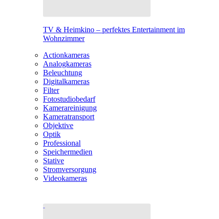
TV & Heimkino – perfektes Entertainment im
Wohnzimmer
Actionkameras
Analogkameras
Beleuchtung
Digitalkameras
Filter
Fotostudiobedarf
Kamerareinigung
Kameratransport
Objektive
Optik
Professional
Speichermedien
Stative
Stromversorgung
Videokameras