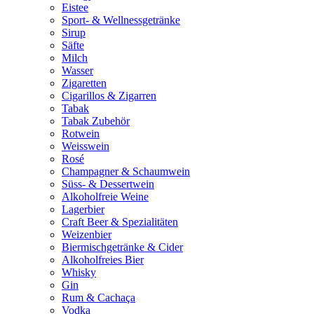
Eistee
Sport- & Wellnessgetränke
Sirup
Säfte
Milch
Wasser
Zigaretten
Cigarillos & Zigarren
Tabak
Tabak Zubehör
Rotwein
Weisswein
Rosé
Champagner & Schaumwein
Süss- & Dessertwein
Alkoholfreie Weine
Lagerbier
Craft Beer & Spezialitäten
Weizenbier
Biermischgetränke & Cider
Alkoholfreies Bier
Whisky
Gin
Rum & Cachaça
Vodka