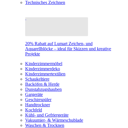
Technisches Zeichnen
20% Rabatt auf Lumart Zeichen- und
Aquarellblöcke – ideal für Skizzen und kreative
Projekte
Kinderzimmermöbel
Kinderzimmerdeko
Kinderzimmertextilien
Schaukeltiere
Backöfen & Herde
Dunstabzugshauben
Gargeräte
Geschirrspüler
Handtrockner
Kochfeld
Kühl- und Gefriergeräte
Vakuumier- & Wärmeschublade
Waschen & Trocknen