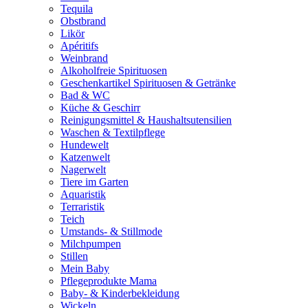
Tequila
Obstbrand
Likör
Apéritifs
Weinbrand
Alkoholfreie Spirituosen
Geschenkartikel Spirituosen & Getränke
Bad & WC
Küche & Geschirr
Reinigungsmittel & Haushaltsutensilien
Waschen & Textilpflege
Hundewelt
Katzenwelt
Nagerwelt
Tiere im Garten
Aquaristik
Terraristik
Teich
Umstands- & Stillmode
Milchpumpen
Stillen
Mein Baby
Pflegeprodukte Mama
Baby- & Kinderbekleidung
Wickeln