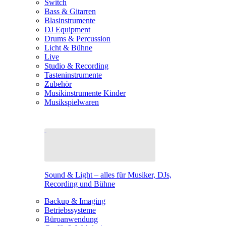
Switch
Bass & Gitarren
Blasinstrumente
DJ Equipment
Drums & Percussion
Licht & Bühne
Live
Studio & Recording
Tasteninstrumente
Zubehör
Musikinstrumente Kinder
Musikspielwaren
Sound & Light – alles für Musiker, DJs,
Recording und Bühne
Backup & Imaging
Betriebssysteme
Büroanwendung