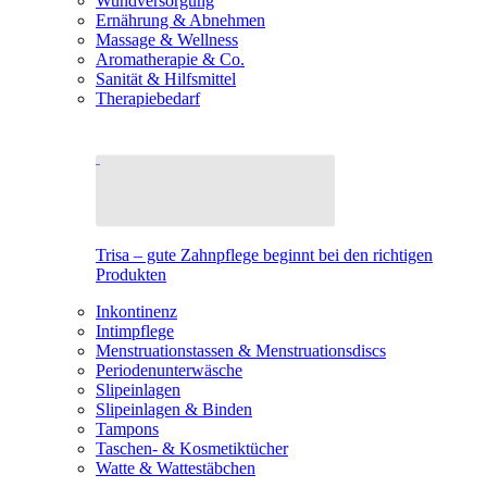
Wundversorgung
Ernährung & Abnehmen
Massage & Wellness
Aromatherapie & Co.
Sanität & Hilfsmittel
Therapiebedarf
Trisa – gute Zahnpflege beginnt bei den richtigen
Produkten
Inkontinenz
Intimpflege
Menstruationstassen & Menstruationsdiscs
Periodenunterwäsche
Slipeinlagen
Slipeinlagen & Binden
Tampons
Taschen- & Kosmetiktücher
Watte & Wattestäbchen