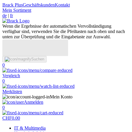
Brack Plus
Geschäftskunden
Kontakt
Mein Sortiment
de
|
fr
Wenn die Ergebnisse der automatischen Vervollständigung
verfügbar sind, verwenden Sie die Pfeiltasten nach oben und nach
unten zur Überprüfung und die Eingabetaste zur Auswahl.
Suchen
0
Vergleich
0
Merklisten
Mein Konto
Anmelden
0
CHF
0.00
IT & Multimedia