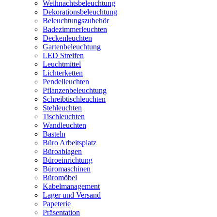
Weihnachtsbeleuchtung
Dekorationsbeleuchtung
Beleuchtungszubehör
Badezimmerleuchten
Deckenleuchten
Gartenbeleuchtung
LED Streifen
Leuchtmittel
Lichterketten
Pendelleuchten
Pflanzenbeleuchtung
Schreibtischleuchten
Stehleuchten
Tischleuchten
Wandleuchten
Basteln
Büro Arbeitsplatz
Büroablagen
Büroeinrichtung
Büromaschinen
Büromöbel
Kabelmanagement
Lager und Versand
Papeterie
Präsentation