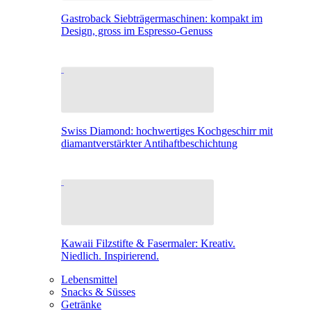
Gastroback Siebträgermaschinen: kompakt im
Design, gross im Espresso-Genuss
Swiss Diamond: hochwertiges Kochgeschirr mit
diamantverstärkter Antihaftbeschichtung
Kawaii Filzstifte & Fasermaler: Kreativ.
Niedlich. Inspirierend.
Lebensmittel
Snacks & Süsses
Getränke