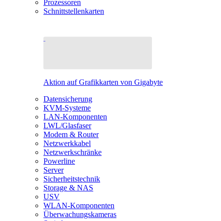
Prozessoren
Schnittstellenkarten
Aktion auf Grafikkarten von Gigabyte
Datensicherung
KVM-Systeme
LAN-Komponenten
LWL/Glasfaser
Modem & Router
Netzwerkkabel
Netzwerkschränke
Powerline
Server
Sicherheitstechnik
Storage & NAS
USV
WLAN-Komponenten
Überwachungskameras