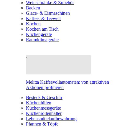
Weinschränke & Zubehör
Backen
Glace- & Eismaschinen
Kaffee- & Teewelt
Kochen
Kochen am Tisch
Küchengeräte
Raumklimageräte
Melitta Kaffeevollautomaten: von attraktiven
Aktionen profitieren
Besteck & Geschirr
Küchenhilfen
Küchenmessgeräte
Küchenrollenhalter
Lebensmittelaufbewahrung
Pfannen & Töpfe