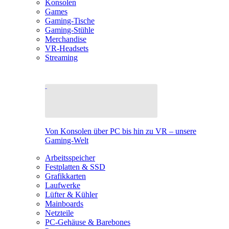
Konsolen
Games
Gaming-Tische
Gaming-Stühle
Merchandise
VR-Headsets
Streaming
Von Konsolen über PC bis hin zu VR – unsere
Gaming-Welt
Arbeitsspeicher
Festplatten & SSD
Grafikkarten
Laufwerke
Lüfter & Kühler
Mainboards
Netzteile
PC-Gehäuse & Barebones