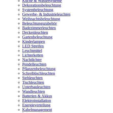
Küche & Wassersysteme
Dekorationsbeleuchtung
Systembeleuchtung
Gewerbe- & Industrieleuchten
Weihnachtsbeleuchtung
Beleuchtungszubehör
Badezimmerleuchten
Deckenleuchten
Gartenbeleuchtung
Kinderlampen
LED Streifen
Leuchtmittel
Lichterketten
Nachtlichter
Pendelleuchten
Pflanzenbeleuchtung
Schreibtischleuchten
Stehleuchten
Tischleuchten
Unterbauleuchten
Wandleuchten
Batterien & Akkus
Elektroinstallation
Energieverteilung
Kabelmanagement