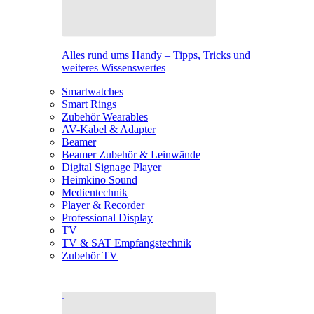
Alles rund ums Handy – Tipps, Tricks und
weiteres Wissenswertes
Smartwatches
Smart Rings
Zubehör Wearables
AV-Kabel & Adapter
Beamer
Beamer Zubehör & Leinwände
Digital Signage Player
Heimkino Sound
Medientechnik
Player & Recorder
Professional Display
TV
TV & SAT Empfangstechnik
Zubehör TV