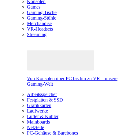
Konsolen
Games
Gaming-Tische
Gaming-Stühle
Merchandise
VR-Headsets
Streaming
Von Konsolen über PC bis hin zu VR – unsere
Gaming-Welt
Arbeitsspeicher
Festplatten & SSD
Grafikkarten
Laufwerke
Lüfter & Kühler
Mainboards
Netzteile
PC-Gehäuse & Barebones