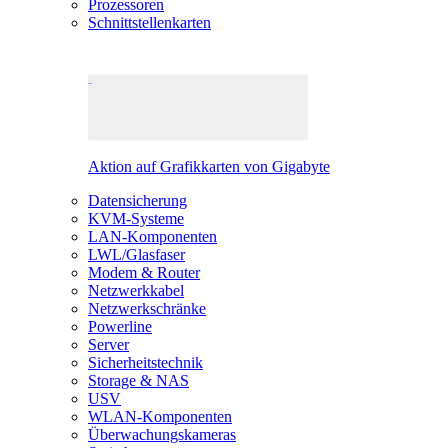
Prozessoren
Schnittstellenkarten
Aktion auf Grafikkarten von Gigabyte
Datensicherung
KVM-Systeme
LAN-Komponenten
LWL/Glasfaser
Modem & Router
Netzwerkkabel
Netzwerkschränke
Powerline
Server
Sicherheitstechnik
Storage & NAS
USV
WLAN-Komponenten
Überwachungskameras