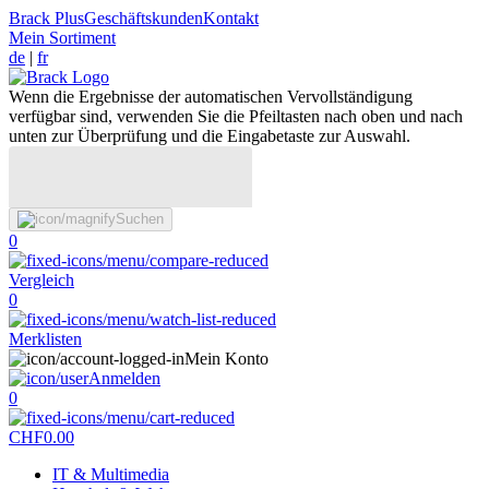
Brack Plus
Geschäftskunden
Kontakt
Mein Sortiment
de
|
fr
Wenn die Ergebnisse der automatischen Vervollständigung
verfügbar sind, verwenden Sie die Pfeiltasten nach oben und nach
unten zur Überprüfung und die Eingabetaste zur Auswahl.
Suchen
0
Vergleich
0
Merklisten
Mein Konto
Anmelden
0
CHF
0.00
IT & Multimedia