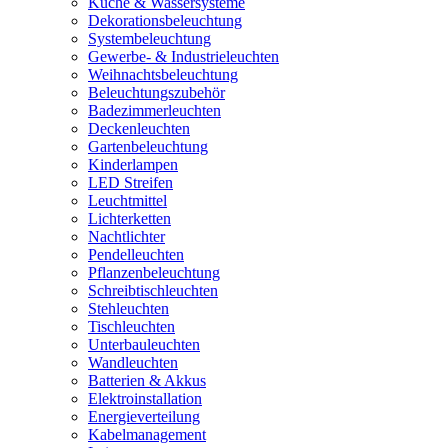
Küche & Wassersysteme
Dekorationsbeleuchtung
Systembeleuchtung
Gewerbe- & Industrieleuchten
Weihnachtsbeleuchtung
Beleuchtungszubehör
Badezimmerleuchten
Deckenleuchten
Gartenbeleuchtung
Kinderlampen
LED Streifen
Leuchtmittel
Lichterketten
Nachtlichter
Pendelleuchten
Pflanzenbeleuchtung
Schreibtischleuchten
Stehleuchten
Tischleuchten
Unterbauleuchten
Wandleuchten
Batterien & Akkus
Elektroinstallation
Energieverteilung
Kabelmanagement