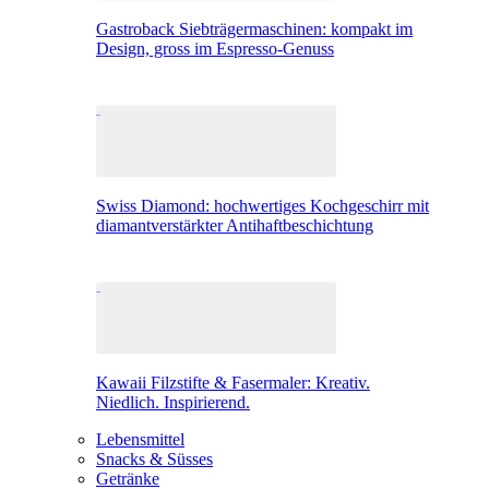
Gastroback Siebträgermaschinen: kompakt im
Design, gross im Espresso-Genuss
Swiss Diamond: hochwertiges Kochgeschirr mit
diamantverstärkter Antihaftbeschichtung
Kawaii Filzstifte & Fasermaler: Kreativ.
Niedlich. Inspirierend.
Lebensmittel
Snacks & Süsses
Getränke