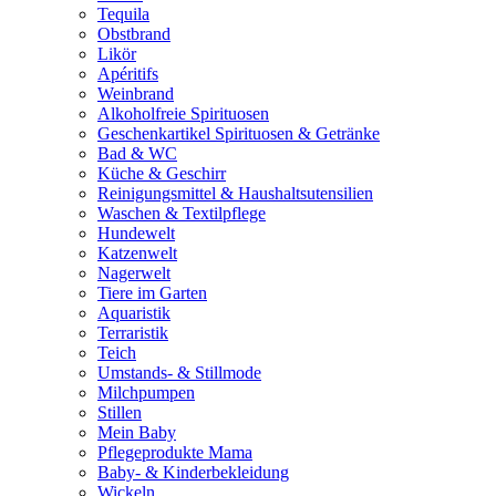
Tequila
Obstbrand
Likör
Apéritifs
Weinbrand
Alkoholfreie Spirituosen
Geschenkartikel Spirituosen & Getränke
Bad & WC
Küche & Geschirr
Reinigungsmittel & Haushaltsutensilien
Waschen & Textilpflege
Hundewelt
Katzenwelt
Nagerwelt
Tiere im Garten
Aquaristik
Terraristik
Teich
Umstands- & Stillmode
Milchpumpen
Stillen
Mein Baby
Pflegeprodukte Mama
Baby- & Kinderbekleidung
Wickeln