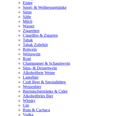
Eistee
Sport- & Wellnessgetränke
Sirup
Säfte
Milch
Wasser
Zigaretten
Cigarillos & Zigarren
Tabak
Tabak Zubehör
Rotwein
Weisswein
Rosé
Champagner & Schaumwein
Süss- & Dessertwein
Alkoholfreie Weine
Lagerbier
Craft Beer & Spezialitäten
Weizenbier
Biermischgetränke & Cider
Alkoholfreies Bier
Whisky
Gin
Rum & Cachaça
Vodka