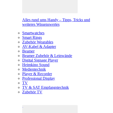
Alles rund ums Handy – Tipps, Tricks und
weiteres Wissenswertes
Smartwatches
Smart Rings
Zubehör Wearables
AV-Kabel & Adapter
Beamer
Beamer Zubehör & Leinwände
Digital Signage Player
Heimkino Sound
Medientechnik
Player & Recorder
Professional Display
TV
TV & SAT Empfangstechnik
Zubehör TV