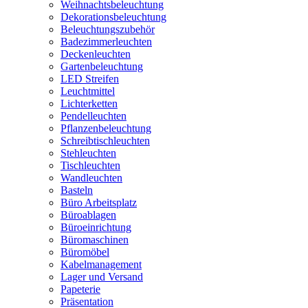
Weihnachtsbeleuchtung
Dekorationsbeleuchtung
Beleuchtungszubehör
Badezimmerleuchten
Deckenleuchten
Gartenbeleuchtung
LED Streifen
Leuchtmittel
Lichterketten
Pendelleuchten
Pflanzenbeleuchtung
Schreibtischleuchten
Stehleuchten
Tischleuchten
Wandleuchten
Basteln
Büro Arbeitsplatz
Büroablagen
Büroeinrichtung
Büromaschinen
Büromöbel
Kabelmanagement
Lager und Versand
Papeterie
Präsentation