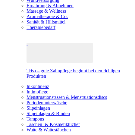
Wundversorgung
Ernährung & Abnehmen
Massage & Wellness
Aromatherapie & Co.
Sanität & Hilfsmittel
Therapiebedarf
Trisa – gute Zahnpflege beginnt bei den richtigen
Produkten
Inkontinenz
Intimpflege
Menstruationstassen & Menstruationsdiscs
Periodenunterwäsche
Slipeinlagen
Slipeinlagen & Binden
Tampons
Taschen- & Kosmetiktücher
Watte & Wattestäbchen