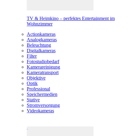
TV & Heimkino – perfektes Entertainment im
Wohnzimmer
Actionkameras
Analogkameras
Beleuchtung
Digitalkameras
Filter
Fotostudiobedarf
Kamerareinigung
Kameratransport
Objektive
Optik
Professional
Speichermedien
Stative
Stromversorgung
Videokameras