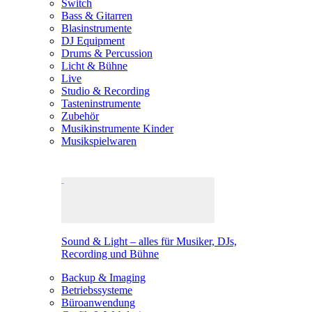
Switch
Bass & Gitarren
Blasinstrumente
DJ Equipment
Drums & Percussion
Licht & Bühne
Live
Studio & Recording
Tasteninstrumente
Zubehör
Musikinstrumente Kinder
Musikspielwaren
Sound & Light – alles für Musiker, DJs,
Recording und Bühne
Backup & Imaging
Betriebssysteme
Büroanwendung