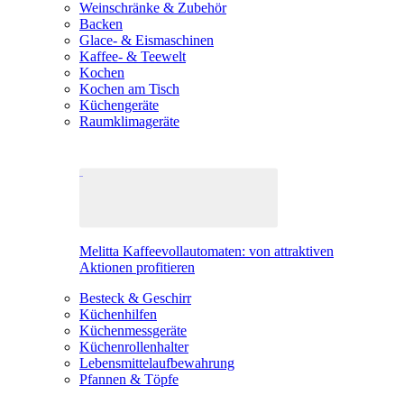
Weinschränke & Zubehör
Backen
Glace- & Eismaschinen
Kaffee- & Teewelt
Kochen
Kochen am Tisch
Küchengeräte
Raumklimageräte
Melitta Kaffeevollautomaten: von attraktiven
Aktionen profitieren
Besteck & Geschirr
Küchenhilfen
Küchenmessgeräte
Küchenrollenhalter
Lebensmittelaufbewahrung
Pfannen & Töpfe