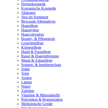
Dermokosmetik
Koreanische Kosmetik
Aktionen
Neu im Sortiment
Bewusste Alternativen
Haarpflege
Haarstyling
Haarcoloration
Beauty- & Pflegetools
Gesichtspflege
Körperpflege
Hand & Fusspflege
Rasur & Haarentfernung
Mund & Zahnpflege
Sonnen- & Insektenschutz
Düfte
Teint
Augen
Lippen
Nägel
Zubehör
Vitamine & Mineralstoffe
Prävention & Regeneration
Medizinische Geräte