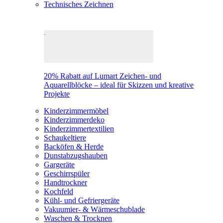
Technisches Zeichnen
20% Rabatt auf Lumart Zeichen- und
Aquarellblöcke – ideal für Skizzen und kreative
Projekte
Kinderzimmermöbel
Kinderzimmerdeko
Kinderzimmertextilien
Schaukeltiere
Backöfen & Herde
Dunstabzugshauben
Gargeräte
Geschirrspüler
Handtrockner
Kochfeld
Kühl- und Gefriergeräte
Vakuumier- & Wärmeschublade
Waschen & Trocknen