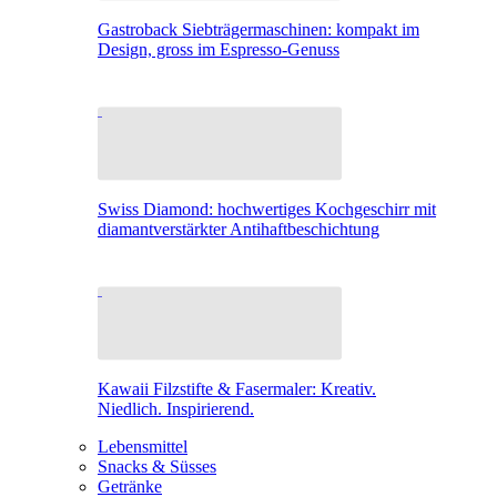
Gastroback Siebträgermaschinen: kompakt im
Design, gross im Espresso-Genuss
Swiss Diamond: hochwertiges Kochgeschirr mit
diamantverstärkter Antihaftbeschichtung
Kawaii Filzstifte & Fasermaler: Kreativ.
Niedlich. Inspirierend.
Lebensmittel
Snacks & Süsses
Getränke