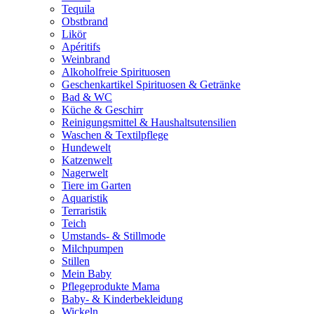
Tequila
Obstbrand
Likör
Apéritifs
Weinbrand
Alkoholfreie Spirituosen
Geschenkartikel Spirituosen & Getränke
Bad & WC
Küche & Geschirr
Reinigungsmittel & Haushaltsutensilien
Waschen & Textilpflege
Hundewelt
Katzenwelt
Nagerwelt
Tiere im Garten
Aquaristik
Terraristik
Teich
Umstands- & Stillmode
Milchpumpen
Stillen
Mein Baby
Pflegeprodukte Mama
Baby- & Kinderbekleidung
Wickeln