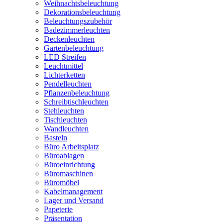
Weihnachtsbeleuchtung
Dekorationsbeleuchtung
Beleuchtungszubehör
Badezimmerleuchten
Deckenleuchten
Gartenbeleuchtung
LED Streifen
Leuchtmittel
Lichterketten
Pendelleuchten
Pflanzenbeleuchtung
Schreibtischleuchten
Stehleuchten
Tischleuchten
Wandleuchten
Basteln
Büro Arbeitsplatz
Büroablagen
Büroeinrichtung
Büromaschinen
Büromöbel
Kabelmanagement
Lager und Versand
Papeterie
Präsentation