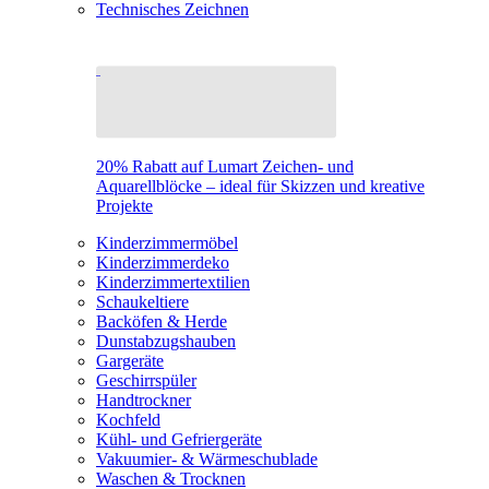
Technisches Zeichnen
20% Rabatt auf Lumart Zeichen- und
Aquarellblöcke – ideal für Skizzen und kreative
Projekte
Kinderzimmermöbel
Kinderzimmerdeko
Kinderzimmertextilien
Schaukeltiere
Backöfen & Herde
Dunstabzugshauben
Gargeräte
Geschirrspüler
Handtrockner
Kochfeld
Kühl- und Gefriergeräte
Vakuumier- & Wärmeschublade
Waschen & Trocknen