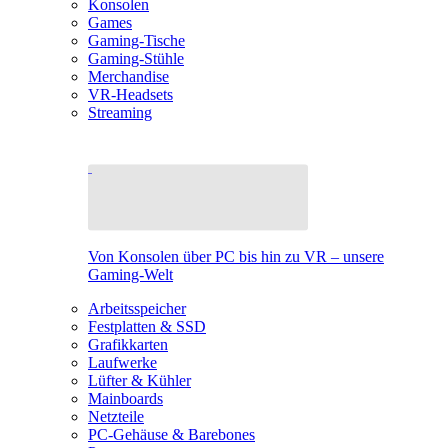
Konsolen
Games
Gaming-Tische
Gaming-Stühle
Merchandise
VR-Headsets
Streaming
Von Konsolen über PC bis hin zu VR – unsere
Gaming-Welt
Arbeitsspeicher
Festplatten & SSD
Grafikkarten
Laufwerke
Lüfter & Kühler
Mainboards
Netzteile
PC-Gehäuse & Barebones