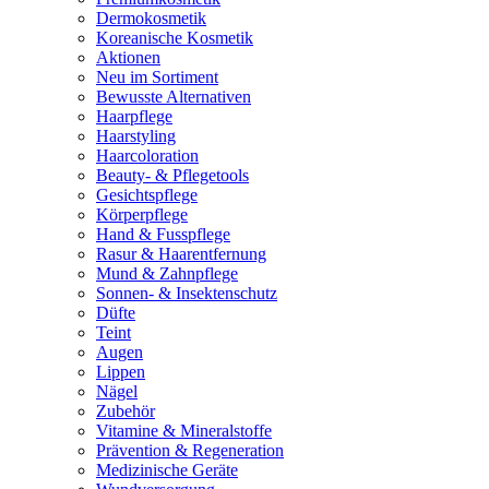
Dermokosmetik
Koreanische Kosmetik
Aktionen
Neu im Sortiment
Bewusste Alternativen
Haarpflege
Haarstyling
Haarcoloration
Beauty- & Pflegetools
Gesichtspflege
Körperpflege
Hand & Fusspflege
Rasur & Haarentfernung
Mund & Zahnpflege
Sonnen- & Insektenschutz
Düfte
Teint
Augen
Lippen
Nägel
Zubehör
Vitamine & Mineralstoffe
Prävention & Regeneration
Medizinische Geräte