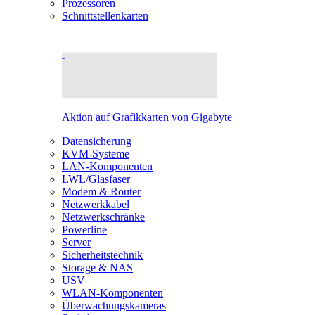
Prozessoren
Schnittstellenkarten
Aktion auf Grafikkarten von Gigabyte
Datensicherung
KVM-Systeme
LAN-Komponenten
LWL/Glasfaser
Modem & Router
Netzwerkkabel
Netzwerkschränke
Powerline
Server
Sicherheitstechnik
Storage & NAS
USV
WLAN-Komponenten
Überwachungskameras