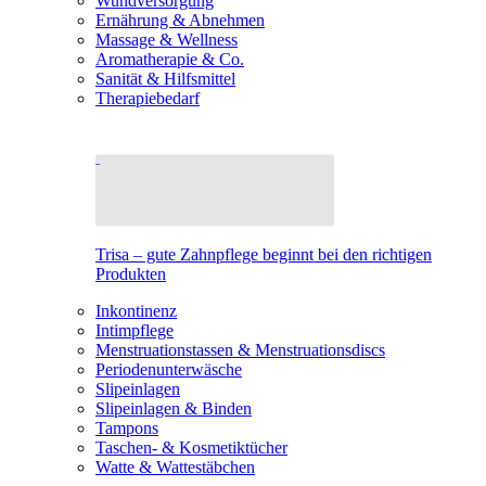
Wundversorgung
Ernährung & Abnehmen
Massage & Wellness
Aromatherapie & Co.
Sanität & Hilfsmittel
Therapiebedarf
Trisa – gute Zahnpflege beginnt bei den richtigen
Produkten
Inkontinenz
Intimpflege
Menstruationstassen & Menstruationsdiscs
Periodenunterwäsche
Slipeinlagen
Slipeinlagen & Binden
Tampons
Taschen- & Kosmetiktücher
Watte & Wattestäbchen