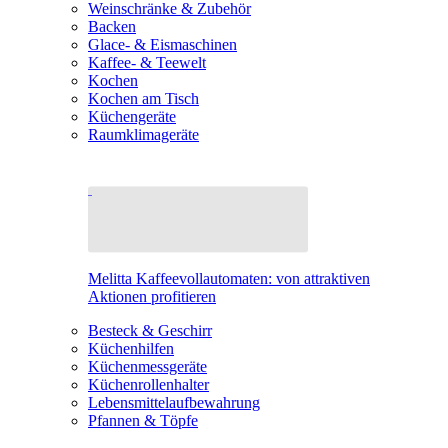
Weinschränke & Zubehör
Backen
Glace- & Eismaschinen
Kaffee- & Teewelt
Kochen
Kochen am Tisch
Küchengeräte
Raumklimageräte
Melitta Kaffeevollautomaten: von attraktiven
Aktionen profitieren
Besteck & Geschirr
Küchenhilfen
Küchenmessgeräte
Küchenrollenhalter
Lebensmittelaufbewahrung
Pfannen & Töpfe