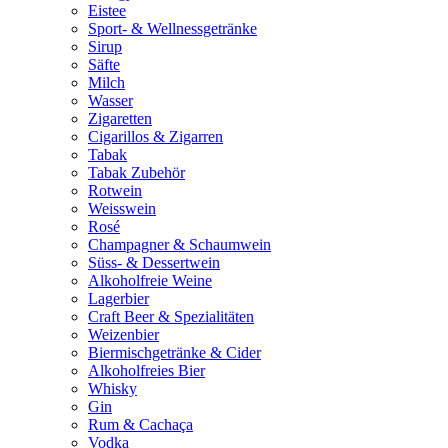
Eistee
Sport- & Wellnessgetränke
Sirup
Säfte
Milch
Wasser
Zigaretten
Cigarillos & Zigarren
Tabak
Tabak Zubehör
Rotwein
Weisswein
Rosé
Champagner & Schaumwein
Süss- & Dessertwein
Alkoholfreie Weine
Lagerbier
Craft Beer & Spezialitäten
Weizenbier
Biermischgetränke & Cider
Alkoholfreies Bier
Whisky
Gin
Rum & Cachaça
Vodka