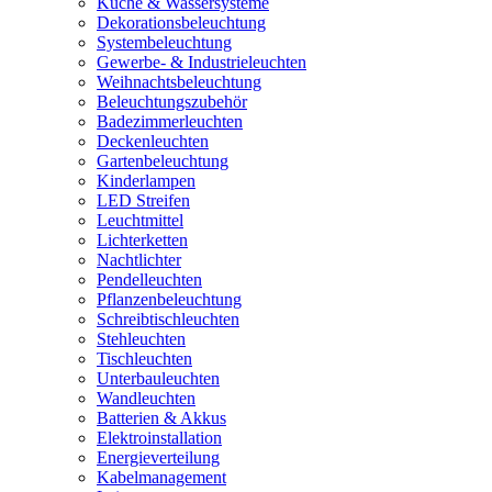
Küche & Wassersysteme
Dekorationsbeleuchtung
Systembeleuchtung
Gewerbe- & Industrieleuchten
Weihnachtsbeleuchtung
Beleuchtungszubehör
Badezimmerleuchten
Deckenleuchten
Gartenbeleuchtung
Kinderlampen
LED Streifen
Leuchtmittel
Lichterketten
Nachtlichter
Pendelleuchten
Pflanzenbeleuchtung
Schreibtischleuchten
Stehleuchten
Tischleuchten
Unterbauleuchten
Wandleuchten
Batterien & Akkus
Elektroinstallation
Energieverteilung
Kabelmanagement