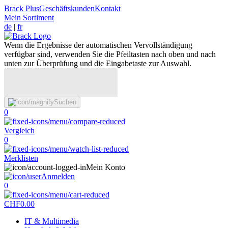
Brack Plus
Geschäftskunden
Kontakt
Mein Sortiment
de
|
fr
Wenn die Ergebnisse der automatischen Vervollständigung
verfügbar sind, verwenden Sie die Pfeiltasten nach oben und nach
unten zur Überprüfung und die Eingabetaste zur Auswahl.
Suchen
0
Vergleich
0
Merklisten
Mein Konto
Anmelden
0
CHF
0.00
IT & Multimedia