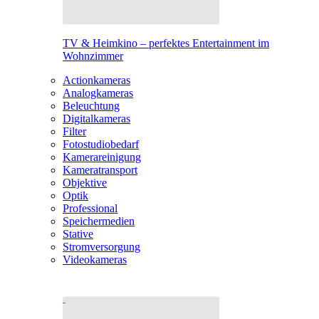
TV & Heimkino – perfektes Entertainment im
Wohnzimmer
Actionkameras
Analogkameras
Beleuchtung
Digitalkameras
Filter
Fotostudiobedarf
Kamerareinigung
Kameratransport
Objektive
Optik
Professional
Speichermedien
Stative
Stromversorgung
Videokameras