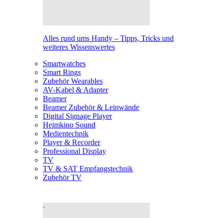
Alles rund ums Handy – Tipps, Tricks und
weiteres Wissenswertes
Smartwatches
Smart Rings
Zubehör Wearables
AV-Kabel & Adapter
Beamer
Beamer Zubehör & Leinwände
Digital Signage Player
Heimkino Sound
Medientechnik
Player & Recorder
Professional Display
TV
TV & SAT Empfangstechnik
Zubehör TV