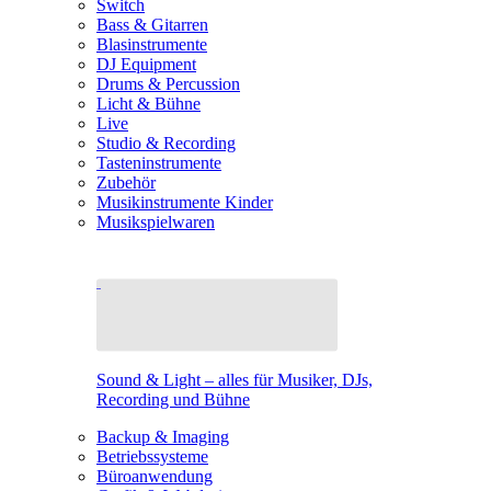
Switch
Bass & Gitarren
Blasinstrumente
DJ Equipment
Drums & Percussion
Licht & Bühne
Live
Studio & Recording
Tasteninstrumente
Zubehör
Musikinstrumente Kinder
Musikspielwaren
Sound & Light – alles für Musiker, DJs,
Recording und Bühne
Backup & Imaging
Betriebssysteme
Büroanwendung