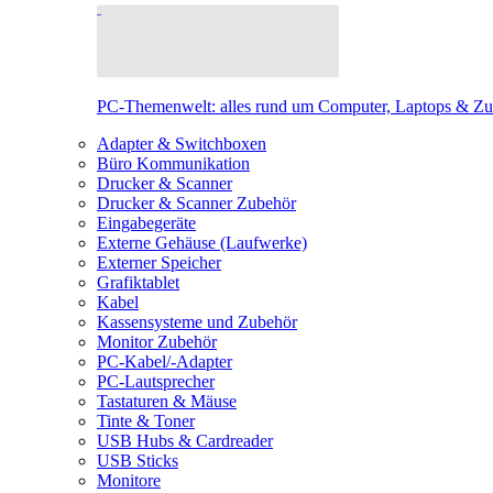
PC-Themenwelt: alles rund um Computer, Laptops & Z
Adapter & Switchboxen
Büro Kommunikation
Drucker & Scanner
Drucker & Scanner Zubehör
Eingabegeräte
Externe Gehäuse (Laufwerke)
Externer Speicher
Grafiktablet
Kabel
Kassensysteme und Zubehör
Monitor Zubehör
PC-Kabel/-Adapter
PC-Lautsprecher
Tastaturen & Mäuse
Tinte & Toner
USB Hubs & Cardreader
USB Sticks
Monitore