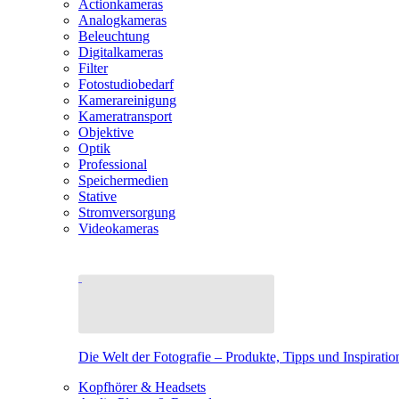
Actionkameras
Analogkameras
Beleuchtung
Digitalkameras
Filter
Fotostudiobedarf
Kamerareinigung
Kameratransport
Objektive
Optik
Professional
Speichermedien
Stative
Stromversorgung
Videokameras
Die Welt der Fotografie – Produkte, Tipps und Inspiratio
Kopfhörer & Headsets