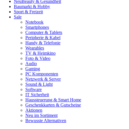
Neu
Beauty & Gesundheit
Baumarkt & Hobby
Sport & Freizeit
Sale
Notebook
Smartphones
Computer & Tablets
Peripherie & Kabel
Handy & Telefonie
Wearables
TV & Heimkino
Foto & Video
Audio
Gaming
PC Komponenten
Netzwerk & Server
Sound & Light
Software
IT Sicherheit
Haussteuerung & Smart Home
Geschenkkarten & Gutscheine
Aktionen
Neu im Sortiment
Bewusste Alternativen