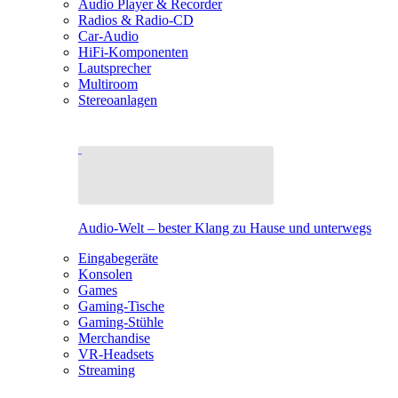
Audio Player & Recorder
Radios & Radio-CD
Car-Audio
HiFi-Komponenten
Lautsprecher
Multiroom
Stereoanlagen
Audio-Welt – bester Klang zu Hause und unterwegs
Eingabegeräte
Konsolen
Games
Gaming-Tische
Gaming-Stühle
Merchandise
VR-Headsets
Streaming