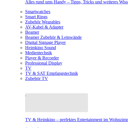
Alles rund ums Handy – Tipps, Tricks und weiteres Wis
Smartwatches
Smart Rings
Zubehör Wearables
AV-Kabel & Adapter
Beamer
Beamer Zubehör & Leinwände
Digital Signage Player
Heimkino Sound
Medientechnik
Player & Recorder
Professional Display
TV
TV & SAT Empfangstechnik
Zubehör TV
TV & Heimkino – perfektes Entertainment im Wohnzim