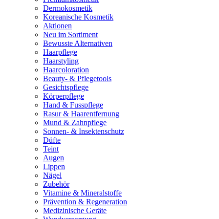
Dermokosmetik
Koreanische Kosmetik
Aktionen
Neu im Sortiment
Bewusste Alternativen
Haarpflege
Haarstyling
Haarcoloration
Beauty- & Pflegetools
Gesichtspflege
Körperpflege
Hand & Fusspflege
Rasur & Haarentfernung
Mund & Zahnpflege
Sonnen- & Insektenschutz
Düfte
Teint
Augen
Lippen
Nägel
Zubehör
Vitamine & Mineralstoffe
Prävention & Regeneration
Medizinische Geräte