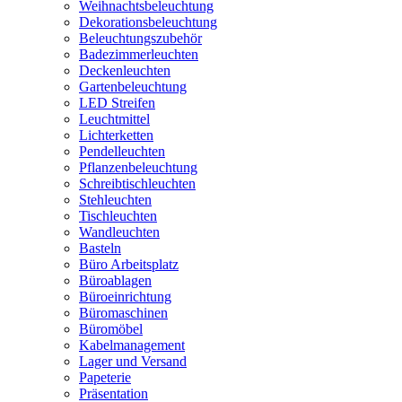
Weihnachtsbeleuchtung
Dekorationsbeleuchtung
Beleuchtungszubehör
Badezimmerleuchten
Deckenleuchten
Gartenbeleuchtung
LED Streifen
Leuchtmittel
Lichterketten
Pendelleuchten
Pflanzenbeleuchtung
Schreibtischleuchten
Stehleuchten
Tischleuchten
Wandleuchten
Basteln
Büro Arbeitsplatz
Büroablagen
Büroeinrichtung
Büromaschinen
Büromöbel
Kabelmanagement
Lager und Versand
Papeterie
Präsentation