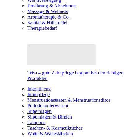
Wundversorgung
Ernährung & Abnehmen
Massage & Wellness
Aromatherapie & Co.
Sanität & Hilfsmittel
Therapiebedarf
Trisa – gute Zahnpflege beginnt bei den richtigen
Produkten
Inkontinenz
Intimpflege
Menstruationstassen & Menstruationsdiscs
Periodenunterwäsche
Slipeinlagen
Slipeinlagen & Binden
Tampons
Taschen- & Kosmetiktücher
Watte & Wattestäbchen