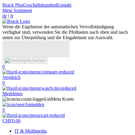
Brack Plus
Geschäftskunden
Kontakt
Mein Sortiment
de
|
fr
Wenn die Ergebnisse der automatischen Vervollständigung
verfügbar sind, verwenden Sie die Pfeiltasten nach oben und nach
unten zur Überprüfung und die Eingabetaste zur Auswahl.
Suchen
0
Vergleich
0
Merklisten
Mein Konto
Anmelden
0
CHF
0.00
IT & Multimedia