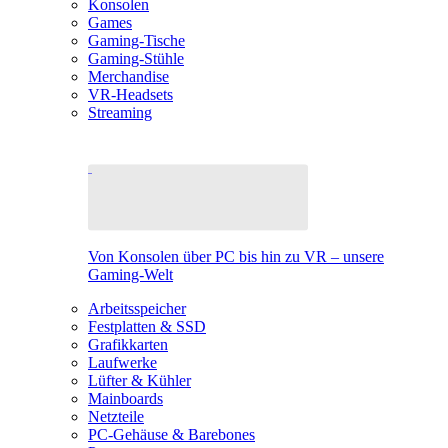
Konsolen
Games
Gaming-Tische
Gaming-Stühle
Merchandise
VR-Headsets
Streaming
Von Konsolen über PC bis hin zu VR – unsere
Gaming-Welt
Arbeitsspeicher
Festplatten & SSD
Grafikkarten
Laufwerke
Lüfter & Kühler
Mainboards
Netzteile
PC-Gehäuse & Barebones