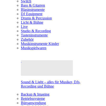
Switch
Bass & Gitarren
Blasinstrumente
DJ Equipment
Drums & Percussion
Licht & Bühne
Live
Studio & Recording
Tasteninstrumente
Zubehör
Musikinstrumente Kinder
Musikspielwaren
Sound & Light – alles für Musiker, DJs,
Recording und Bühne
Backup & Imaging
Betriebssysteme
Büroanwendung