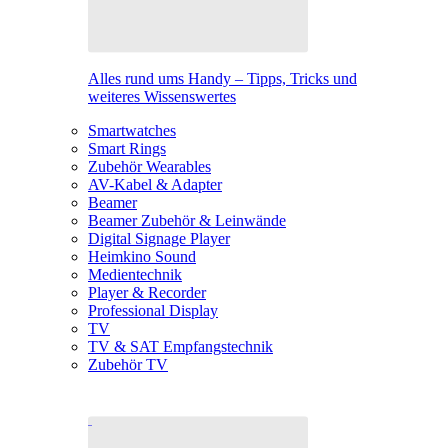
Alles rund ums Handy – Tipps, Tricks und
weiteres Wissenswertes
Smartwatches
Smart Rings
Zubehör Wearables
AV-Kabel & Adapter
Beamer
Beamer Zubehör & Leinwände
Digital Signage Player
Heimkino Sound
Medientechnik
Player & Recorder
Professional Display
TV
TV & SAT Empfangstechnik
Zubehör TV