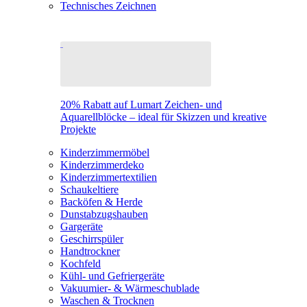
Technisches Zeichnen
20% Rabatt auf Lumart Zeichen- und
Aquarellblöcke – ideal für Skizzen und kreative
Projekte
Kinderzimmermöbel
Kinderzimmerdeko
Kinderzimmertextilien
Schaukeltiere
Backöfen & Herde
Dunstabzugshauben
Gargeräte
Geschirrspüler
Handtrockner
Kochfeld
Kühl- und Gefriergeräte
Vakuumier- & Wärmeschublade
Waschen & Trocknen