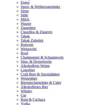
Eistee
Sport- & Wellnessgetränke
Sirup
Säfte
Milch
Wasser
Zigaretten
Cigarillos & Zigarren
Tabak
Tabak Zubehör
Rotwein
Weisswein
Rosé
Champagner & Schaumwein
Süss- & Dessertwein
Alkoholfreie Weine
Lagerbier
Craft Beer & Spezialitäten
Weizenbier
Biermischgetränke & Cider
Alkoholfreies Bier
Whisky
Gin
Rum & Cachaça
Vodka