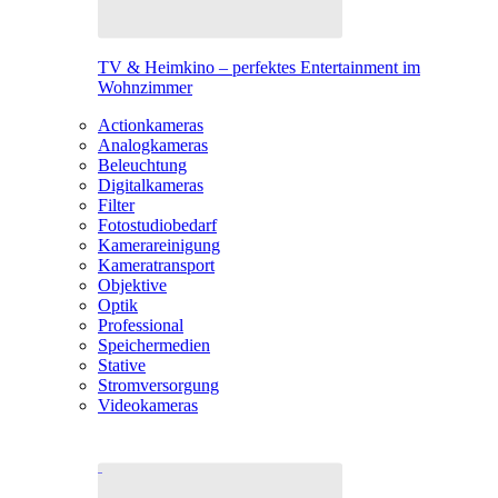
TV & Heimkino – perfektes Entertainment im
Wohnzimmer
Actionkameras
Analogkameras
Beleuchtung
Digitalkameras
Filter
Fotostudiobedarf
Kamerareinigung
Kameratransport
Objektive
Optik
Professional
Speichermedien
Stative
Stromversorgung
Videokameras