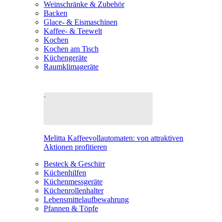
Weinschränke & Zubehör
Backen
Glace- & Eismaschinen
Kaffee- & Teewelt
Kochen
Kochen am Tisch
Küchengeräte
Raumklimageräte
Melitta Kaffeevollautomaten: von attraktiven
Aktionen profitieren
Besteck & Geschirr
Küchenhilfen
Küchenmessgeräte
Küchenrollenhalter
Lebensmittelaufbewahrung
Pfannen & Töpfe