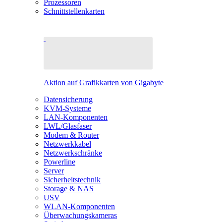
Prozessoren
Schnittstellenkarten
Aktion auf Grafikkarten von Gigabyte
Datensicherung
KVM-Systeme
LAN-Komponenten
LWL/Glasfaser
Modem & Router
Netzwerkkabel
Netzwerkschränke
Powerline
Server
Sicherheitstechnik
Storage & NAS
USV
WLAN-Komponenten
Überwachungskameras