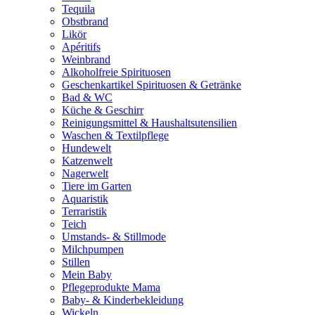
Tequila
Obstbrand
Likör
Apéritifs
Weinbrand
Alkoholfreie Spirituosen
Geschenkartikel Spirituosen & Getränke
Bad & WC
Küche & Geschirr
Reinigungsmittel & Haushaltsutensilien
Waschen & Textilpflege
Hundewelt
Katzenwelt
Nagerwelt
Tiere im Garten
Aquaristik
Terraristik
Teich
Umstands- & Stillmode
Milchpumpen
Stillen
Mein Baby
Pflegeprodukte Mama
Baby- & Kinderbekleidung
Wickeln