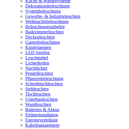
Küche & Wassersysteme
Dekorationsbeleuchtung
Systembeleuchtung
Gewerbe- & Industrieleuchten
Weihnachtsbeleuchtung
Beleuchtungszubehör
Badezimmerleuchten
Deckenleuchten
Gartenbeleuchtung
Kinderlampen
LED Streifen
Leuchtmittel
Lichterketten
Nachtlichter
Pendelleuchten
Pflanzenbeleuchtung
Schreibtischleuchten
Stehleuchten
Tischleuchten
Unterbauleuchten
Wandleuchten
Batterien & Akkus
Elektroinstallation
Energieverteilung
Kabelmanagement