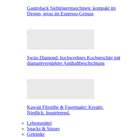
Gastroback Siebträgermaschinen: kompakt im
Design, gross im Espresso-Genuss
Swiss Diamond: hochwertiges Kochgeschirr mit
diamantverstärkter Antihaftbeschichtung
Kawaii Filzstifte & Fasermaler: Kreativ.
Niedlich. Inspirierend.
Lebensmittel
Snacks & Süsses
Getränke