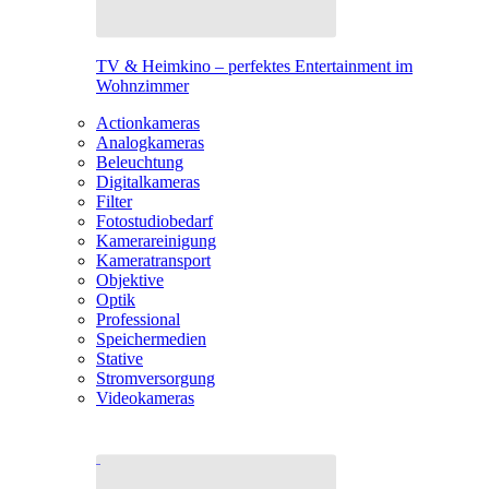
TV & Heimkino – perfektes Entertainment im
Wohnzimmer
Actionkameras
Analogkameras
Beleuchtung
Digitalkameras
Filter
Fotostudiobedarf
Kamerareinigung
Kameratransport
Objektive
Optik
Professional
Speichermedien
Stative
Stromversorgung
Videokameras