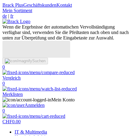
Brack Plus
Geschäftskunden
Kontakt
Mein Sortiment
de
|
fr
Wenn die Ergebnisse der automatischen Vervollständigung
verfügbar sind, verwenden Sie die Pfeiltasten nach oben und nach
unten zur Überprüfung und die Eingabetaste zur Auswahl.
Suchen
0
Vergleich
0
Merklisten
Mein Konto
Anmelden
0
CHF
0.00
IT & Multimedia