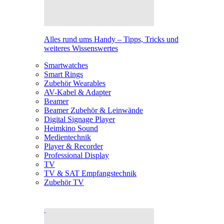
Alles rund ums Handy – Tipps, Tricks und
weiteres Wissenswertes
Smartwatches
Smart Rings
Zubehör Wearables
AV-Kabel & Adapter
Beamer
Beamer Zubehör & Leinwände
Digital Signage Player
Heimkino Sound
Medientechnik
Player & Recorder
Professional Display
TV
TV & SAT Empfangstechnik
Zubehör TV