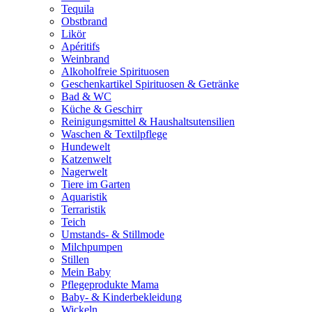
Tequila
Obstbrand
Likör
Apéritifs
Weinbrand
Alkoholfreie Spirituosen
Geschenkartikel Spirituosen & Getränke
Bad & WC
Küche & Geschirr
Reinigungsmittel & Haushaltsutensilien
Waschen & Textilpflege
Hundewelt
Katzenwelt
Nagerwelt
Tiere im Garten
Aquaristik
Terraristik
Teich
Umstands- & Stillmode
Milchpumpen
Stillen
Mein Baby
Pflegeprodukte Mama
Baby- & Kinderbekleidung
Wickeln