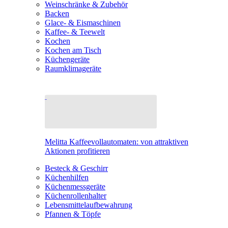
Weinschränke & Zubehör
Backen
Glace- & Eismaschinen
Kaffee- & Teewelt
Kochen
Kochen am Tisch
Küchengeräte
Raumklimageräte
Melitta Kaffeevollautomaten: von attraktiven
Aktionen profitieren
Besteck & Geschirr
Küchenhilfen
Küchenmessgeräte
Küchenrollenhalter
Lebensmittelaufbewahrung
Pfannen & Töpfe