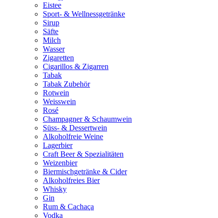
Eistee
Sport- & Wellnessgetränke
Sirup
Säfte
Milch
Wasser
Zigaretten
Cigarillos & Zigarren
Tabak
Tabak Zubehör
Rotwein
Weisswein
Rosé
Champagner & Schaumwein
Süss- & Dessertwein
Alkoholfreie Weine
Lagerbier
Craft Beer & Spezialitäten
Weizenbier
Biermischgetränke & Cider
Alkoholfreies Bier
Whisky
Gin
Rum & Cachaça
Vodka