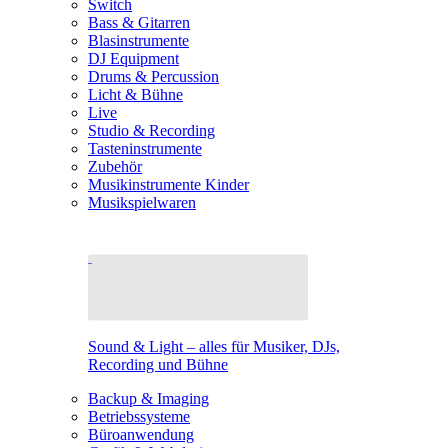
Switch
Bass & Gitarren
Blasinstrumente
DJ Equipment
Drums & Percussion
Licht & Bühne
Live
Studio & Recording
Tasteninstrumente
Zubehör
Musikinstrumente Kinder
Musikspielwaren
Sound & Light – alles für Musiker, DJs,
Recording und Bühne
Backup & Imaging
Betriebssysteme
Büroanwendung