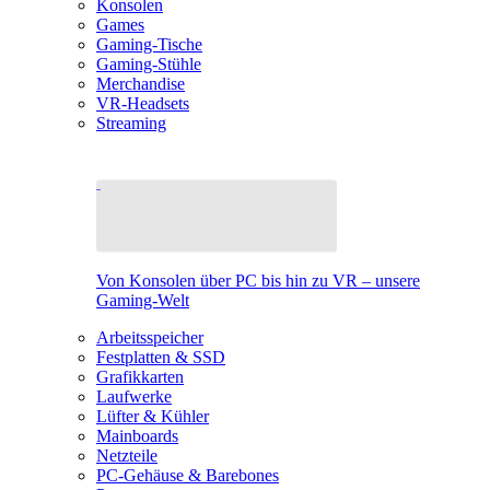
Konsolen
Games
Gaming-Tische
Gaming-Stühle
Merchandise
VR-Headsets
Streaming
Von Konsolen über PC bis hin zu VR – unsere
Gaming-Welt
Arbeitsspeicher
Festplatten & SSD
Grafikkarten
Laufwerke
Lüfter & Kühler
Mainboards
Netzteile
PC-Gehäuse & Barebones