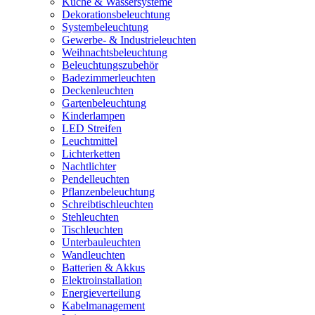
Küche & Wassersysteme
Dekorationsbeleuchtung
Systembeleuchtung
Gewerbe- & Industrieleuchten
Weihnachtsbeleuchtung
Beleuchtungszubehör
Badezimmerleuchten
Deckenleuchten
Gartenbeleuchtung
Kinderlampen
LED Streifen
Leuchtmittel
Lichterketten
Nachtlichter
Pendelleuchten
Pflanzenbeleuchtung
Schreibtischleuchten
Stehleuchten
Tischleuchten
Unterbauleuchten
Wandleuchten
Batterien & Akkus
Elektroinstallation
Energieverteilung
Kabelmanagement