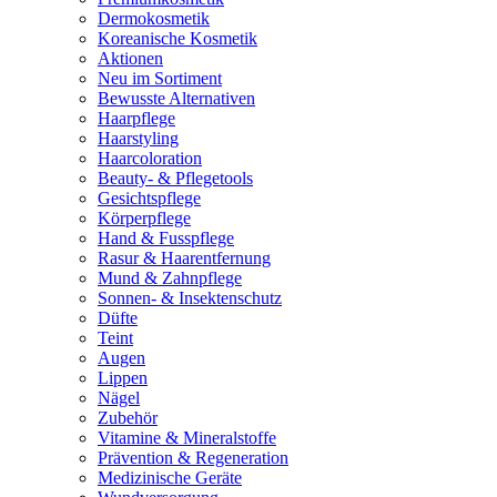
Dermokosmetik
Koreanische Kosmetik
Aktionen
Neu im Sortiment
Bewusste Alternativen
Haarpflege
Haarstyling
Haarcoloration
Beauty- & Pflegetools
Gesichtspflege
Körperpflege
Hand & Fusspflege
Rasur & Haarentfernung
Mund & Zahnpflege
Sonnen- & Insektenschutz
Düfte
Teint
Augen
Lippen
Nägel
Zubehör
Vitamine & Mineralstoffe
Prävention & Regeneration
Medizinische Geräte