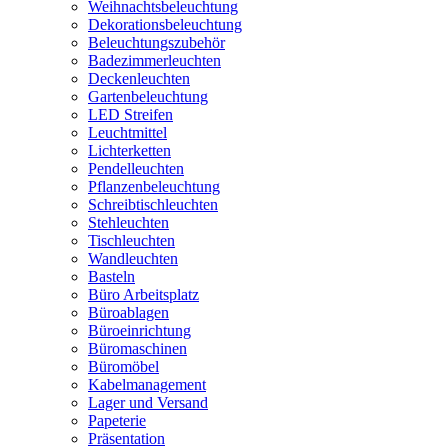
Weihnachtsbeleuchtung
Dekorationsbeleuchtung
Beleuchtungszubehör
Badezimmerleuchten
Deckenleuchten
Gartenbeleuchtung
LED Streifen
Leuchtmittel
Lichterketten
Pendelleuchten
Pflanzenbeleuchtung
Schreibtischleuchten
Stehleuchten
Tischleuchten
Wandleuchten
Basteln
Büro Arbeitsplatz
Büroablagen
Büroeinrichtung
Büromaschinen
Büromöbel
Kabelmanagement
Lager und Versand
Papeterie
Präsentation