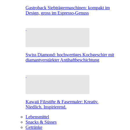
Gastroback Siebträgermaschinen: kompakt im
Design, gross im Espresso-Genuss
Swiss Diamond: hochwertiges Kochgeschirr mit
diamantverstärkter Antihaftbeschichtung
Kawaii Filzstifte & Fasermaler: Kreativ.
Niedlich. Inspirierend.
Lebensmittel
Snacks & Süsses
Getränke