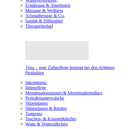
Wundversorgung
Ernährung & Abnehmen
Massage & Wellness
Aromatherapie & Co.
Sanität & Hilfsmittel
Therapiebedarf
Trisa – gute Zahnpflege beginnt bei den richtigen
Produkten
Inkontinenz
Intimpflege
Menstruationstassen & Menstruationsdiscs
Periodenunterwäsche
Slipeinlagen
Slipeinlagen & Binden
Tampons
Taschen- & Kosmetiktücher
Watte & Wattestäbchen