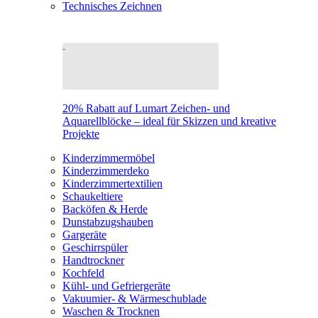
Technisches Zeichnen
20% Rabatt auf Lumart Zeichen- und
Aquarellblöcke – ideal für Skizzen und kreative
Projekte
Kinderzimmermöbel
Kinderzimmerdeko
Kinderzimmertextilien
Schaukeltiere
Backöfen & Herde
Dunstabzugshauben
Gargeräte
Geschirrspüler
Handtrockner
Kochfeld
Kühl- und Gefriergeräte
Vakuumier- & Wärmeschublade
Waschen & Trocknen