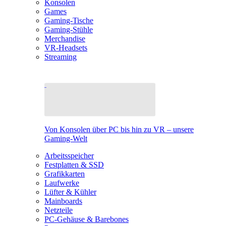
Konsolen
Games
Gaming-Tische
Gaming-Stühle
Merchandise
VR-Headsets
Streaming
Von Konsolen über PC bis hin zu VR – unsere
Gaming-Welt
Arbeitsspeicher
Festplatten & SSD
Grafikkarten
Laufwerke
Lüfter & Kühler
Mainboards
Netzteile
PC-Gehäuse & Barebones