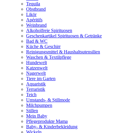
Tequila
Obstbrand
Likör
Apéritifs
Weinbrand
Alkoholfreie Spirituosen
Geschenkartikel Spirituosen & Getränke
Bad & WC
Küche & Geschirr
Reinigungsmittel & Haushaltsutensilien
Waschen & Textilpflege
Hundewelt
Katzenwelt
Nagerwelt
Tiere im Garten
Aquaristik
Terraristik
Teich
Umstands- & Stillmode
Milchpumpen
Stillen
Mein Baby
Pflegeprodukte Mama
Baby- & Kinderbekleidung
Wickeln