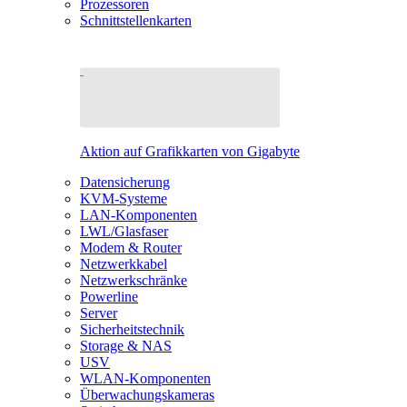
Prozessoren
Schnittstellenkarten
Aktion auf Grafikkarten von Gigabyte
Datensicherung
KVM-Systeme
LAN-Komponenten
LWL/Glasfaser
Modem & Router
Netzwerkkabel
Netzwerkschränke
Powerline
Server
Sicherheitstechnik
Storage & NAS
USV
WLAN-Komponenten
Überwachungskameras