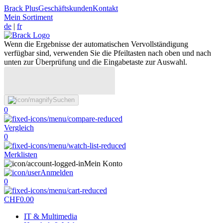
Brack Plus
Geschäftskunden
Kontakt
Mein Sortiment
de
|
fr
Wenn die Ergebnisse der automatischen Vervollständigung
verfügbar sind, verwenden Sie die Pfeiltasten nach oben und nach
unten zur Überprüfung und die Eingabetaste zur Auswahl.
Suchen
0
Vergleich
0
Merklisten
Mein Konto
Anmelden
0
CHF
0.00
IT & Multimedia