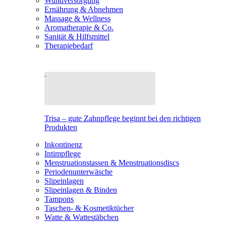
Wundversorgung
Ernährung & Abnehmen
Massage & Wellness
Aromatherapie & Co.
Sanität & Hilfsmittel
Therapiebedarf
Trisa – gute Zahnpflege beginnt bei den richtigen
Produkten
Inkontinenz
Intimpflege
Menstruationstassen & Menstruationsdiscs
Periodenunterwäsche
Slipeinlagen
Slipeinlagen & Binden
Tampons
Taschen- & Kosmetiktücher
Watte & Wattestäbchen