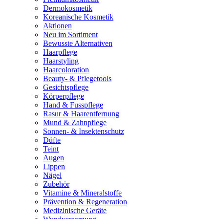
Dermokosmetik
Koreanische Kosmetik
Aktionen
Neu im Sortiment
Bewusste Alternativen
Haarpflege
Haarstyling
Haarcoloration
Beauty- & Pflegetools
Gesichtspflege
Körperpflege
Hand & Fusspflege
Rasur & Haarentfernung
Mund & Zahnpflege
Sonnen- & Insektenschutz
Düfte
Teint
Augen
Lippen
Nägel
Zubehör
Vitamine & Mineralstoffe
Prävention & Regeneration
Medizinische Geräte