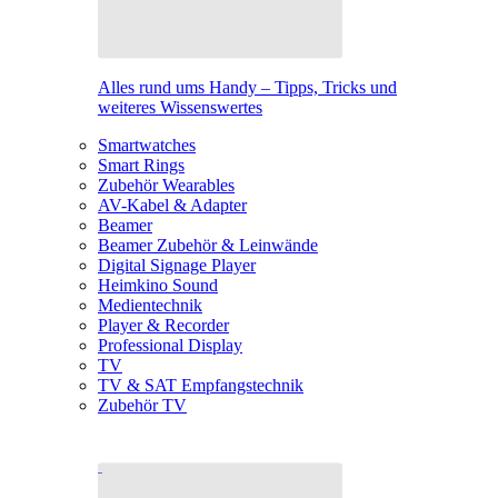
Alles rund ums Handy – Tipps, Tricks und
weiteres Wissenswertes
Smartwatches
Smart Rings
Zubehör Wearables
AV-Kabel & Adapter
Beamer
Beamer Zubehör & Leinwände
Digital Signage Player
Heimkino Sound
Medientechnik
Player & Recorder
Professional Display
TV
TV & SAT Empfangstechnik
Zubehör TV