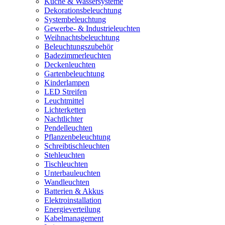
Küche & Wassersysteme
Dekorationsbeleuchtung
Systembeleuchtung
Gewerbe- & Industrieleuchten
Weihnachtsbeleuchtung
Beleuchtungszubehör
Badezimmerleuchten
Deckenleuchten
Gartenbeleuchtung
Kinderlampen
LED Streifen
Leuchtmittel
Lichterketten
Nachtlichter
Pendelleuchten
Pflanzenbeleuchtung
Schreibtischleuchten
Stehleuchten
Tischleuchten
Unterbauleuchten
Wandleuchten
Batterien & Akkus
Elektroinstallation
Energieverteilung
Kabelmanagement