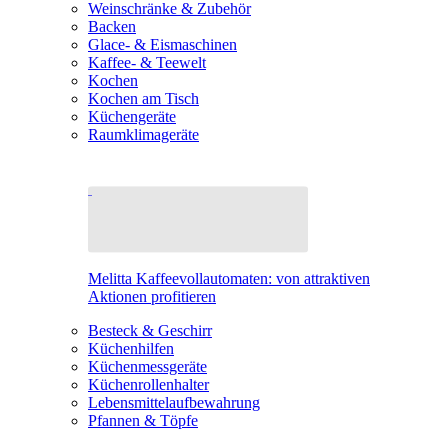
Weinschränke & Zubehör
Backen
Glace- & Eismaschinen
Kaffee- & Teewelt
Kochen
Kochen am Tisch
Küchengeräte
Raumklimageräte
Melitta Kaffeevollautomaten: von attraktiven
Aktionen profitieren
Besteck & Geschirr
Küchenhilfen
Küchenmessgeräte
Küchenrollenhalter
Lebensmittelaufbewahrung
Pfannen & Töpfe