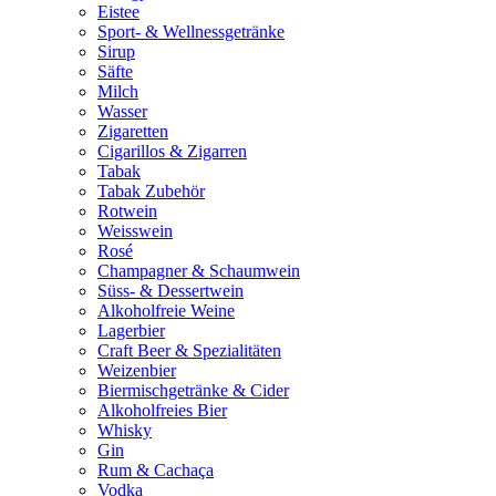
Eistee
Sport- & Wellnessgetränke
Sirup
Säfte
Milch
Wasser
Zigaretten
Cigarillos & Zigarren
Tabak
Tabak Zubehör
Rotwein
Weisswein
Rosé
Champagner & Schaumwein
Süss- & Dessertwein
Alkoholfreie Weine
Lagerbier
Craft Beer & Spezialitäten
Weizenbier
Biermischgetränke & Cider
Alkoholfreies Bier
Whisky
Gin
Rum & Cachaça
Vodka