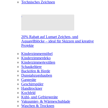
Technisches Zeichnen
20% Rabatt auf Lumart Zeichen- und
Aquarellblöcke – ideal für Skizzen und kreative
Projekte
Kinderzimmermöbel
Kinderzimmerdeko
Kinderzimmertextilien
Schaukeltiere
Backöfen & Herde
Dunstabzugshauben
Gargeräte
Geschirrspüler
Handtrockner
Kochfeld
Kühl- und Gefriergeräte
Vakuumier- & Wärmeschublade
Waschen & Trocknen