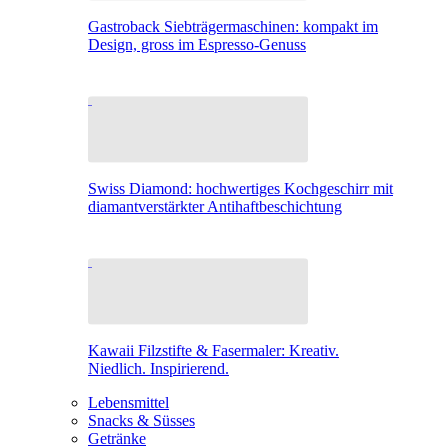
Gastroback Siebträgermaschinen: kompakt im
Design, gross im Espresso-Genuss
Swiss Diamond: hochwertiges Kochgeschirr mit
diamantverstärkter Antihaftbeschichtung
Kawaii Filzstifte & Fasermaler: Kreativ.
Niedlich. Inspirierend.
Lebensmittel
Snacks & Süsses
Getränke