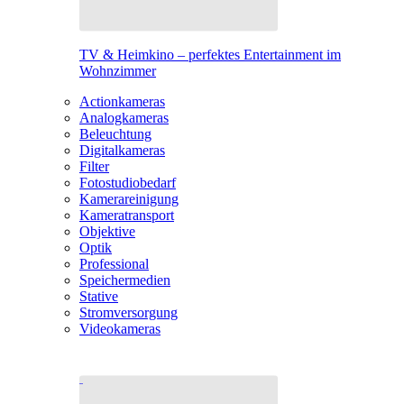
TV & Heimkino – perfektes Entertainment im
Wohnzimmer
Actionkameras
Analogkameras
Beleuchtung
Digitalkameras
Filter
Fotostudiobedarf
Kamerareinigung
Kameratransport
Objektive
Optik
Professional
Speichermedien
Stative
Stromversorgung
Videokameras