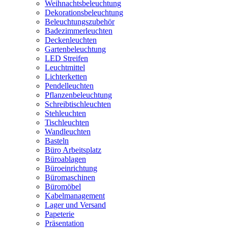
Weihnachtsbeleuchtung
Dekorationsbeleuchtung
Beleuchtungszubehör
Badezimmerleuchten
Deckenleuchten
Gartenbeleuchtung
LED Streifen
Leuchtmittel
Lichterketten
Pendelleuchten
Pflanzenbeleuchtung
Schreibtischleuchten
Stehleuchten
Tischleuchten
Wandleuchten
Basteln
Büro Arbeitsplatz
Büroablagen
Büroeinrichtung
Büromaschinen
Büromöbel
Kabelmanagement
Lager und Versand
Papeterie
Präsentation