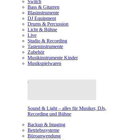
Switch
Bass & Gitarren
Blasinstrumente
DJ Equipment
Drums & Percussion
Licht & Bühne
Live
Studio & Recording
Tasteninstrumente
Zubehör
Musikinstrumente Kinder
Musikspielwaren
Sound & Light – alles für Musiker, DJs,
Recording und Bühne
Backup & Imaging
Betriebssysteme
Büroanwendung