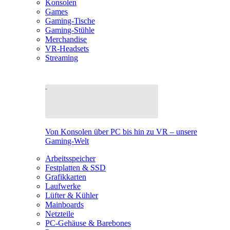
Konsolen
Games
Gaming-Tische
Gaming-Stühle
Merchandise
VR-Headsets
Streaming
Von Konsolen über PC bis hin zu VR – unsere
Gaming-Welt
Arbeitsspeicher
Festplatten & SSD
Grafikkarten
Laufwerke
Lüfter & Kühler
Mainboards
Netzteile
PC-Gehäuse & Barebones