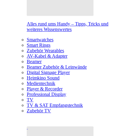
Alles rund ums Handy – Tipps, Tricks und
weiteres Wissenswertes
Smartwatches
Smart Rings
Zubehör Wearables
AV-Kabel & Adapter
Beamer
Beamer Zubehör & Leinwände
Digital Signage Player
Heimkino Sound
Medientechnik
Player & Recorder
Professional Display
TV
TV & SAT Empfangstechnik
Zubehör TV