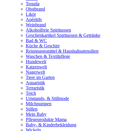
Tequila
Obstbrand
Likör
Apéritifs
Weinbrand
Alkoholfreie Spirituosen
Geschenkartikel Spirituosen & Getränke
Bad & WC
Küche & Geschirr
Reinigungsmittel & Haushaltsutensilien
Waschen & Textilpflege
Hundewelt
Katzenwelt
Nagerwelt
Tiere im Garten
Aquaristik
Terraristik
Teich
Umstands- & Stillmode
Milchpumpen
Stillen
Mein Baby
Pflegeprodukte Mama
Baby- & Kinderbekleidung
Wickeln