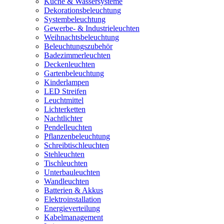
Küche & Wassersysteme
Dekorationsbeleuchtung
Systembeleuchtung
Gewerbe- & Industrieleuchten
Weihnachtsbeleuchtung
Beleuchtungszubehör
Badezimmerleuchten
Deckenleuchten
Gartenbeleuchtung
Kinderlampen
LED Streifen
Leuchtmittel
Lichterketten
Nachtlichter
Pendelleuchten
Pflanzenbeleuchtung
Schreibtischleuchten
Stehleuchten
Tischleuchten
Unterbauleuchten
Wandleuchten
Batterien & Akkus
Elektroinstallation
Energieverteilung
Kabelmanagement