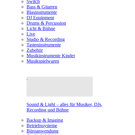
Switch
Bass & Gitarren
Blasinstrumente
DJ Equipment
Drums & Percussion
Licht & Bühne
Live
Studio & Recording
Tasteninstrumente
Zubehör
Musikinstrumente Kinder
Musikspielwaren
Sound & Light – alles für Musiker, DJs,
Recording und Bühne
Backup & Imaging
Betriebssysteme
Büroanwendung