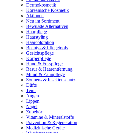
Dermokosmetik
Koreanische Kosmetik
Aktionen
Neu im Sortiment
Bewusste Alternativen
Haarpflege
Haarstyling
Haarcoloration
Beauty- & Pflegetools
Gesichtspflege
Körperpflege
Hand & Fusspflege
Rasur & Haarentfernung
Mund & Zahnpflege
Sonnen- & Insektenschutz
Düfte
Teint
Augen
Lippen
Nägel
Zubehör
Vitamine & Mineralstoffe
Prävention & Regeneration
Medizinische Geräte