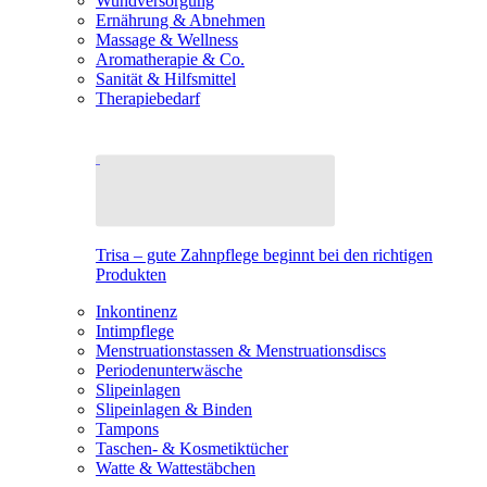
Wundversorgung
Ernährung & Abnehmen
Massage & Wellness
Aromatherapie & Co.
Sanität & Hilfsmittel
Therapiebedarf
Trisa – gute Zahnpflege beginnt bei den richtigen
Produkten
Inkontinenz
Intimpflege
Menstruationstassen & Menstruationsdiscs
Periodenunterwäsche
Slipeinlagen
Slipeinlagen & Binden
Tampons
Taschen- & Kosmetiktücher
Watte & Wattestäbchen