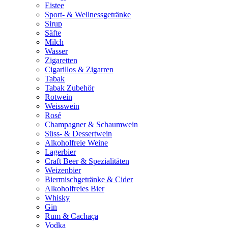
Eistee
Sport- & Wellnessgetränke
Sirup
Säfte
Milch
Wasser
Zigaretten
Cigarillos & Zigarren
Tabak
Tabak Zubehör
Rotwein
Weisswein
Rosé
Champagner & Schaumwein
Süss- & Dessertwein
Alkoholfreie Weine
Lagerbier
Craft Beer & Spezialitäten
Weizenbier
Biermischgetränke & Cider
Alkoholfreies Bier
Whisky
Gin
Rum & Cachaça
Vodka