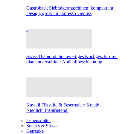
Gastroback Siebträgermaschinen: kompakt im
Design, gross im Espresso-Genuss
Swiss Diamond: hochwertiges Kochgeschirr mit
diamantverstärkter Antihaftbeschichtung
Kawaii Filzstifte & Fasermaler: Kreativ.
Niedlich. Inspirierend.
Lebensmittel
Snacks & Süsses
Getränke