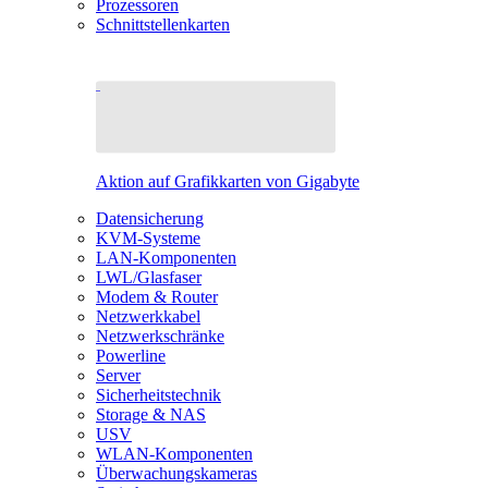
Prozessoren
Schnittstellenkarten
Aktion auf Grafikkarten von Gigabyte
Datensicherung
KVM-Systeme
LAN-Komponenten
LWL/Glasfaser
Modem & Router
Netzwerkkabel
Netzwerkschränke
Powerline
Server
Sicherheitstechnik
Storage & NAS
USV
WLAN-Komponenten
Überwachungskameras