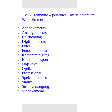
TV & Heimkino – perfektes Entertainment im
Wohnzimmer
Actionkameras
Analogkameras
Beleuchtung
Digitalkameras
Filter
Fotostudiobedarf
Kamerareinigung
Kameratransport
Objektive
Optik
Professional
Speichermedien
Stative
Stromversorgung
Videokameras