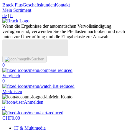
Brack Plus
Geschäftskunden
Kontakt
Mein Sortiment
de
|
fr
Wenn die Ergebnisse der automatischen Vervollständigung
verfügbar sind, verwenden Sie die Pfeiltasten nach oben und nach
unten zur Überprüfung und die Eingabetaste zur Auswahl.
Suchen
0
Vergleich
0
Merklisten
Mein Konto
Anmelden
0
CHF
0.00
IT & Multimedia