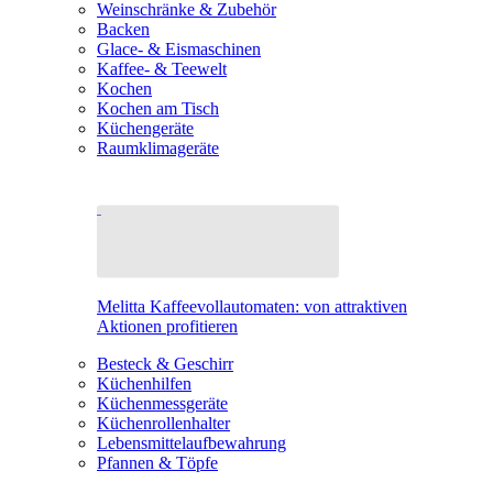
Weinschränke & Zubehör
Backen
Glace- & Eismaschinen
Kaffee- & Teewelt
Kochen
Kochen am Tisch
Küchengeräte
Raumklimageräte
Melitta Kaffeevollautomaten: von attraktiven
Aktionen profitieren
Besteck & Geschirr
Küchenhilfen
Küchenmessgeräte
Küchenrollenhalter
Lebensmittelaufbewahrung
Pfannen & Töpfe