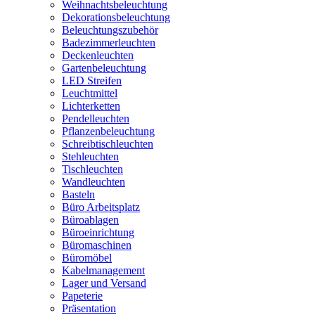
Weihnachtsbeleuchtung
Dekorationsbeleuchtung
Beleuchtungszubehör
Badezimmerleuchten
Deckenleuchten
Gartenbeleuchtung
LED Streifen
Leuchtmittel
Lichterketten
Pendelleuchten
Pflanzenbeleuchtung
Schreibtischleuchten
Stehleuchten
Tischleuchten
Wandleuchten
Basteln
Büro Arbeitsplatz
Büroablagen
Büroeinrichtung
Büromaschinen
Büromöbel
Kabelmanagement
Lager und Versand
Papeterie
Präsentation