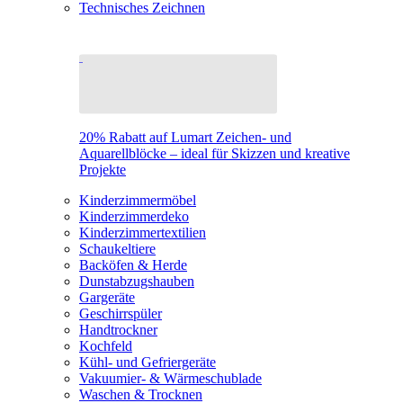
Technisches Zeichnen
20% Rabatt auf Lumart Zeichen- und
Aquarellblöcke – ideal für Skizzen und kreative
Projekte
Kinderzimmermöbel
Kinderzimmerdeko
Kinderzimmertextilien
Schaukeltiere
Backöfen & Herde
Dunstabzugshauben
Gargeräte
Geschirrspüler
Handtrockner
Kochfeld
Kühl- und Gefriergeräte
Vakuumier- & Wärmeschublade
Waschen & Trocknen