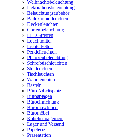
Weihnachtsbeleuchtung
Dekorationsbeleuchtung
Beleuchtungszubehör
Badezimmerleuchten
Deckenleuchten
Gartenbeleuchtung
LED Streifen
Leuchtmittel
Lichterketten
Pendelleuchten
Pflanzenbeleuchtung
Schreibtischleuchten
Stehleuchten
Tischleuchten
Wandleuchten
Basteln
Büro Arbeitsplatz
Büroablagen
Büroeinrichtung
Büromaschinen
Büromöbel
Kabelmanagement
Lager und Versand
Papeterie
Präsentation