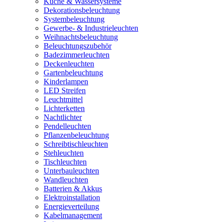
Küche & Wassersysteme
Dekorationsbeleuchtung
Systembeleuchtung
Gewerbe- & Industrieleuchten
Weihnachtsbeleuchtung
Beleuchtungszubehör
Badezimmerleuchten
Deckenleuchten
Gartenbeleuchtung
Kinderlampen
LED Streifen
Leuchtmittel
Lichterketten
Nachtlichter
Pendelleuchten
Pflanzenbeleuchtung
Schreibtischleuchten
Stehleuchten
Tischleuchten
Unterbauleuchten
Wandleuchten
Batterien & Akkus
Elektroinstallation
Energieverteilung
Kabelmanagement