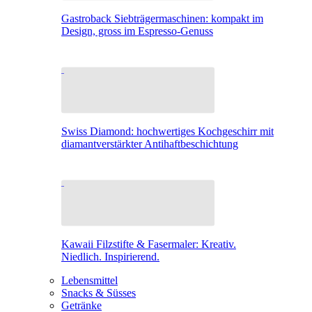
Gastroback Siebträgermaschinen: kompakt im
Design, gross im Espresso-Genuss
Swiss Diamond: hochwertiges Kochgeschirr mit
diamantverstärkter Antihaftbeschichtung
Kawaii Filzstifte & Fasermaler: Kreativ.
Niedlich. Inspirierend.
Lebensmittel
Snacks & Süsses
Getränke