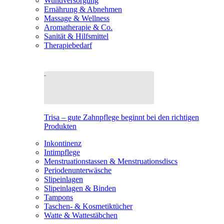
Wundversorgung
Ernährung & Abnehmen
Massage & Wellness
Aromatherapie & Co.
Sanität & Hilfsmittel
Therapiebedarf
Trisa – gute Zahnpflege beginnt bei den richtigen
Produkten
Inkontinenz
Intimpflege
Menstruationstassen & Menstruationsdiscs
Periodenunterwäsche
Slipeinlagen
Slipeinlagen & Binden
Tampons
Taschen- & Kosmetiktücher
Watte & Wattestäbchen