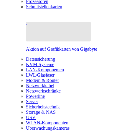
Prozessoren
Schnittstellenkarten
Aktion auf Grafikkarten von Gigabyte
Datensicherung
KVM-Systeme
LAN-Komponenten
LWL/Glasfaser
Modem & Router
Netzwerkkabel
Netzwerkschränke
Powerline
Server
Sicherheitstechnik
Storage & NAS
USV
WLAN-Komponenten
Überwachungskameras