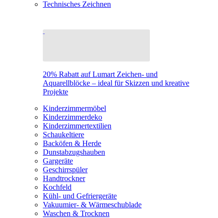
Technisches Zeichnen
20% Rabatt auf Lumart Zeichen- und
Aquarellblöcke – ideal für Skizzen und kreative
Projekte
Kinderzimmermöbel
Kinderzimmerdeko
Kinderzimmertextilien
Schaukeltiere
Backöfen & Herde
Dunstabzugshauben
Gargeräte
Geschirrspüler
Handtrockner
Kochfeld
Kühl- und Gefriergeräte
Vakuumier- & Wärmeschublade
Waschen & Trocknen