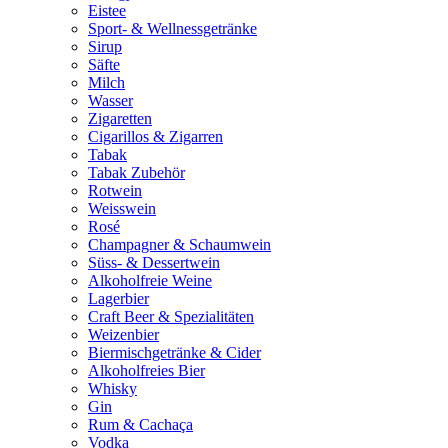
Eistee
Sport- & Wellnessgetränke
Sirup
Säfte
Milch
Wasser
Zigaretten
Cigarillos & Zigarren
Tabak
Tabak Zubehör
Rotwein
Weisswein
Rosé
Champagner & Schaumwein
Süss- & Dessertwein
Alkoholfreie Weine
Lagerbier
Craft Beer & Spezialitäten
Weizenbier
Biermischgetränke & Cider
Alkoholfreies Bier
Whisky
Gin
Rum & Cachaça
Vodka