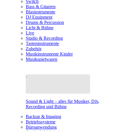
Switch
Bass & Gitarren
Blasinstrumente
DJ Equipment
Drums & Percussion
Licht & Bühne
Live
Studio & Recording
Tasteninstrumente
Zubehör
Musikinstrumente Kinder
Musikspielwaren
Sound & Light – alles für Musiker, DJs,
Recording und Bühne
Backup & Imaging
Betriebssysteme
Büroanwendung