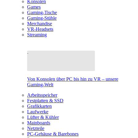
Konsolen
Games
Gaming-Tische
Gaming-Stühle
Merchandise
VR-Headsets
Streaming
Von Konsolen über PC bis hin zu VR – unsere
Gaming-Welt
Arbeitsspeicher
Festplatten & SSD
Grafikkarten
Laufwerke
Lüfter & Kühler
Mainboards
Netzteile
PC-Gehäuse & Barebones