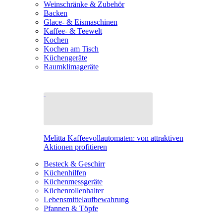
Weinschränke & Zubehör
Backen
Glace- & Eismaschinen
Kaffee- & Teewelt
Kochen
Kochen am Tisch
Küchengeräte
Raumklimageräte
Melitta Kaffeevollautomaten: von attraktiven
Aktionen profitieren
Besteck & Geschirr
Küchenhilfen
Küchenmessgeräte
Küchenrollenhalter
Lebensmittelaufbewahrung
Pfannen & Töpfe