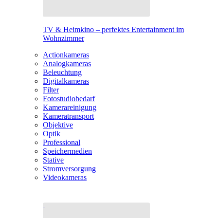
TV & Heimkino – perfektes Entertainment im
Wohnzimmer
Actionkameras
Analogkameras
Beleuchtung
Digitalkameras
Filter
Fotostudiobedarf
Kamerareinigung
Kameratransport
Objektive
Optik
Professional
Speichermedien
Stative
Stromversorgung
Videokameras