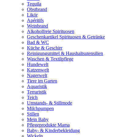
Tequila
Obstbrand
Likör
Apéritifs
Weinbrand
Alkoholfreie Spirituosen
Geschenkartikel Spirituosen & Getränke
Bad & WC
Küche & Geschirr
Reinigungsmittel & Haushaltsutensilien
Waschen & Textilpflege
Hundewelt
Katzenwelt
Nagerwelt
Tiere im Garten
Aquaristik
Terraristik
Teich
Umstands- & Stillmode
Milchpumpen
Stillen
Mein Baby
Pflegeprodukte Mama
Baby- & Kinderbekleidung
Wickeln