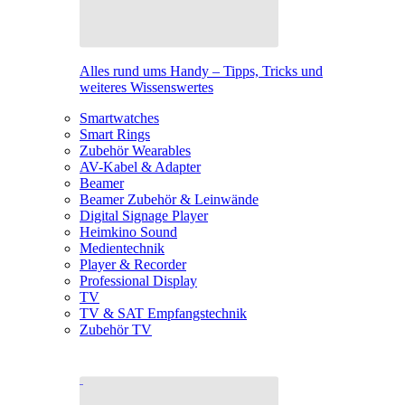
Alles rund ums Handy – Tipps, Tricks und
weiteres Wissenswertes
Smartwatches
Smart Rings
Zubehör Wearables
AV-Kabel & Adapter
Beamer
Beamer Zubehör & Leinwände
Digital Signage Player
Heimkino Sound
Medientechnik
Player & Recorder
Professional Display
TV
TV & SAT Empfangstechnik
Zubehör TV