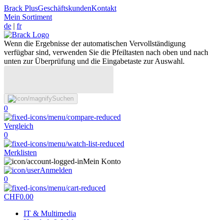
Brack Plus
Geschäftskunden
Kontakt
Mein Sortiment
de
|
fr
Wenn die Ergebnisse der automatischen Vervollständigung
verfügbar sind, verwenden Sie die Pfeiltasten nach oben und nach
unten zur Überprüfung und die Eingabetaste zur Auswahl.
Suchen
0
Vergleich
0
Merklisten
Mein Konto
Anmelden
0
CHF
0.00
IT & Multimedia