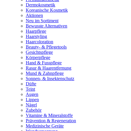
Dermokosmetik
Koreanische Kosmetik
Aktionen
Neu im Sortiment
Bewusste Alternativen
Haarpflege
Haarstyling
Haarcoloration
Beauty- & Pflegetools
Gesichtspflege
Körperpflege
Hand & Fusspflege
Rasur & Haarentfernung
Mund & Zahnpflege
Sonnen- & Insektenschutz
Düfte
Teint
Augen
Lippen
Nägel
Zubehör
Vitamine & Mineralstoffe
Prävention & Regeneration
Medizinische Geräte