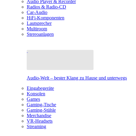
Audio Player & Recorder
Radios & Radio-CD
Car-Audio
HiFi-Komponenten
Lautsprecher
Multiroom
Stereoanlagen
Audio-Welt – bester Klang zu Hause und unterwegs
Eingabegeräte
Konsolen
Games
Gaming-Tische
Gaming-Stühle
Merchandise
VR-Headsets
Streaming