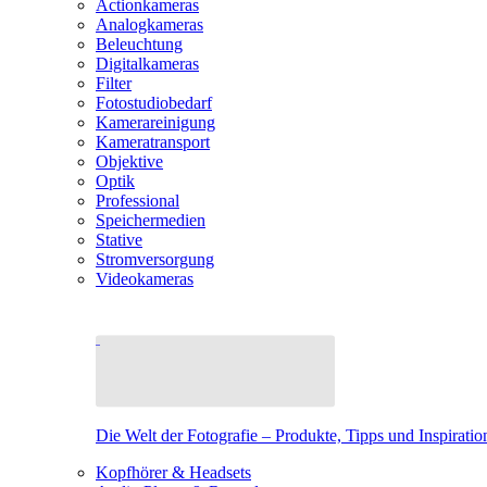
Actionkameras
Analogkameras
Beleuchtung
Digitalkameras
Filter
Fotostudiobedarf
Kamerareinigung
Kameratransport
Objektive
Optik
Professional
Speichermedien
Stative
Stromversorgung
Videokameras
Die Welt der Fotografie – Produkte, Tipps und Inspiratio
Kopfhörer & Headsets