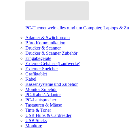
PC-Themenwelt: alles rund um Computer, Laptops & Z
Adapter & Switchboxen
Büro Kommunikation
Drucker & Scanner
Drucker & Scanner Zubehör
Eingabegeräte
Externe Gehäuse (Laufwerke)
Externer Speicher
Grafiktablet
Kabel
Kassensysteme und Zubehör
Monitor Zubehör
PC-Kabel/-Adapter
PC-Lautsprecher
Tastaturen & Mäuse
Tinte & Toner
USB Hubs & Cardreader
USB Sticks
Monitore