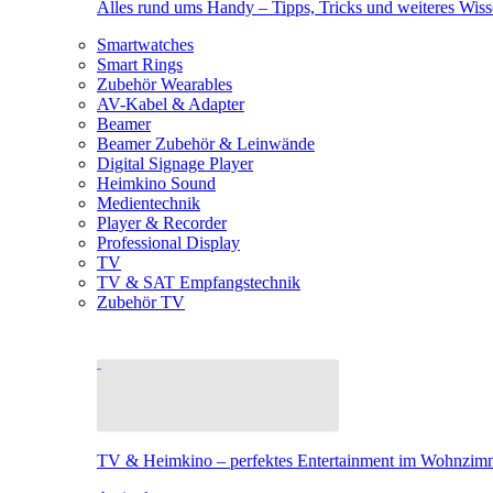
Alles rund ums Handy – Tipps, Tricks und weiteres Wis
Smartwatches
Smart Rings
Zubehör Wearables
AV-Kabel & Adapter
Beamer
Beamer Zubehör & Leinwände
Digital Signage Player
Heimkino Sound
Medientechnik
Player & Recorder
Professional Display
TV
TV & SAT Empfangstechnik
Zubehör TV
TV & Heimkino – perfektes Entertainment im Wohnzim