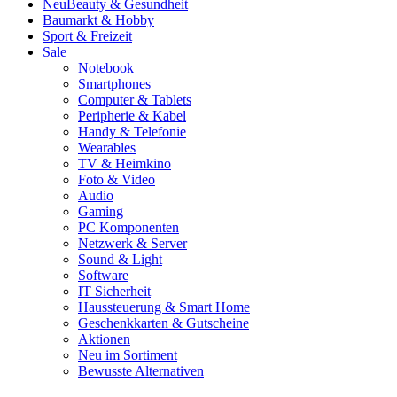
Neu
Beauty & Gesundheit
Baumarkt & Hobby
Sport & Freizeit
Sale
Notebook
Smartphones
Computer & Tablets
Peripherie & Kabel
Handy & Telefonie
Wearables
TV & Heimkino
Foto & Video
Audio
Gaming
PC Komponenten
Netzwerk & Server
Sound & Light
Software
IT Sicherheit
Haussteuerung & Smart Home
Geschenkkarten & Gutscheine
Aktionen
Neu im Sortiment
Bewusste Alternativen