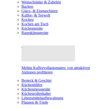
Weinschränke & Zubehör
Backen
Glace- & Eismaschinen
Kaffee- & Teewelt
Kochen
Kochen am Tisch
Küchengeräte
Raumklimageräte
Melitta Kaffeevollautomaten: von attraktiven
Aktionen profitieren
Besteck & Geschirr
Küchenhilfen
Küchenmessgeräte
Küchenrollenhalter
Lebensmittelaufbewahrung
Pfannen & Töpfe