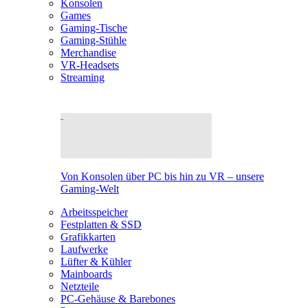
Konsolen
Games
Gaming-Tische
Gaming-Stühle
Merchandise
VR-Headsets
Streaming
Von Konsolen über PC bis hin zu VR – unsere
Gaming-Welt
Arbeitsspeicher
Festplatten & SSD
Grafikkarten
Laufwerke
Lüfter & Kühler
Mainboards
Netzteile
PC-Gehäuse & Barebones