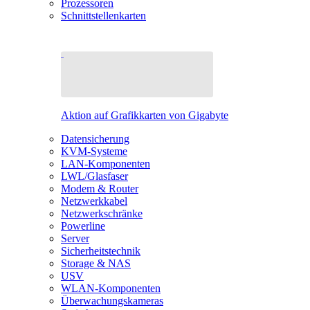
Prozessoren
Schnittstellenkarten
Aktion auf Grafikkarten von Gigabyte
Datensicherung
KVM-Systeme
LAN-Komponenten
LWL/Glasfaser
Modem & Router
Netzwerkkabel
Netzwerkschränke
Powerline
Server
Sicherheitstechnik
Storage & NAS
USV
WLAN-Komponenten
Überwachungskameras