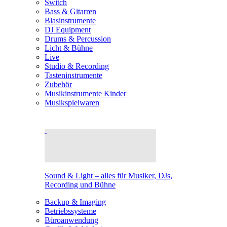
Switch
Bass & Gitarren
Blasinstrumente
DJ Equipment
Drums & Percussion
Licht & Bühne
Live
Studio & Recording
Tasteninstrumente
Zubehör
Musikinstrumente Kinder
Musikspielwaren
Sound & Light – alles für Musiker, DJs,
Recording und Bühne
Backup & Imaging
Betriebssysteme
Büroanwendung