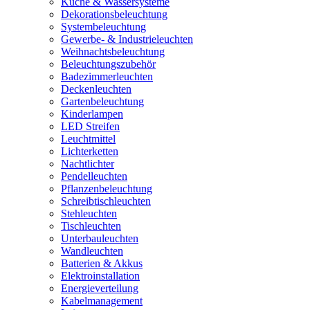
Küche & Wassersysteme
Dekorationsbeleuchtung
Systembeleuchtung
Gewerbe- & Industrieleuchten
Weihnachtsbeleuchtung
Beleuchtungszubehör
Badezimmerleuchten
Deckenleuchten
Gartenbeleuchtung
Kinderlampen
LED Streifen
Leuchtmittel
Lichterketten
Nachtlichter
Pendelleuchten
Pflanzenbeleuchtung
Schreibtischleuchten
Stehleuchten
Tischleuchten
Unterbauleuchten
Wandleuchten
Batterien & Akkus
Elektroinstallation
Energieverteilung
Kabelmanagement