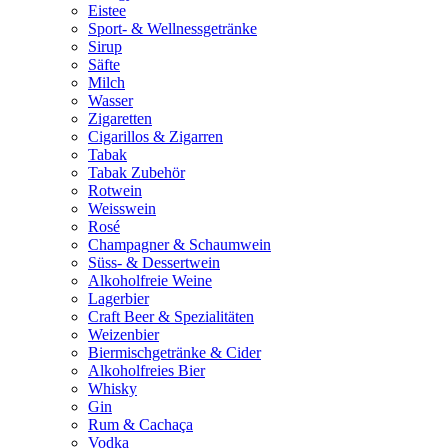
Eistee
Sport- & Wellnessgetränke
Sirup
Säfte
Milch
Wasser
Zigaretten
Cigarillos & Zigarren
Tabak
Tabak Zubehör
Rotwein
Weisswein
Rosé
Champagner & Schaumwein
Süss- & Dessertwein
Alkoholfreie Weine
Lagerbier
Craft Beer & Spezialitäten
Weizenbier
Biermischgetränke & Cider
Alkoholfreies Bier
Whisky
Gin
Rum & Cachaça
Vodka