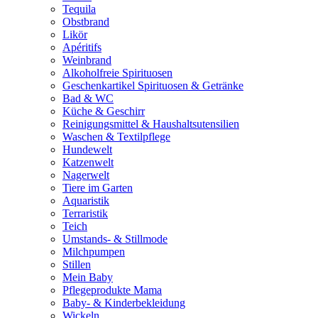
Tequila
Obstbrand
Likör
Apéritifs
Weinbrand
Alkoholfreie Spirituosen
Geschenkartikel Spirituosen & Getränke
Bad & WC
Küche & Geschirr
Reinigungsmittel & Haushaltsutensilien
Waschen & Textilpflege
Hundewelt
Katzenwelt
Nagerwelt
Tiere im Garten
Aquaristik
Terraristik
Teich
Umstands- & Stillmode
Milchpumpen
Stillen
Mein Baby
Pflegeprodukte Mama
Baby- & Kinderbekleidung
Wickeln