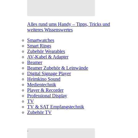
Alles rund ums Handy – Tipps, Tricks und
weiteres Wissenswertes
Smartwatches
Smart Rings
Zubehör Wearables
AV-Kabel & Adapter
Beamer
Beamer Zubehör & Leinwände
Digital Signage Player
Heimkino Sound
Medientechnik
Player & Recorder
Professional Display
TV
TV & SAT Empfangstechnik
Zubehör TV