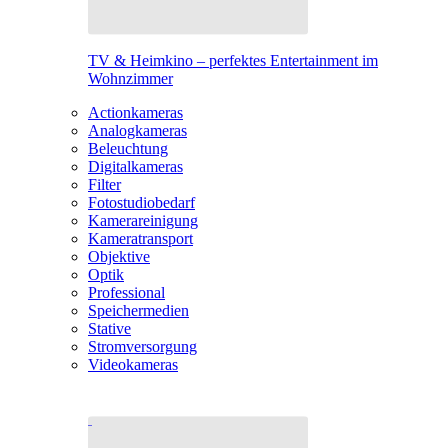
TV & Heimkino – perfektes Entertainment im
Wohnzimmer
Actionkameras
Analogkameras
Beleuchtung
Digitalkameras
Filter
Fotostudiobedarf
Kamerareinigung
Kameratransport
Objektive
Optik
Professional
Speichermedien
Stative
Stromversorgung
Videokameras