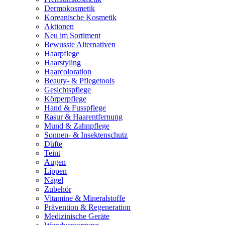
Dermokosmetik
Koreanische Kosmetik
Aktionen
Neu im Sortiment
Bewusste Alternativen
Haarpflege
Haarstyling
Haarcoloration
Beauty- & Pflegetools
Gesichtspflege
Körperpflege
Hand & Fusspflege
Rasur & Haarentfernung
Mund & Zahnpflege
Sonnen- & Insektenschutz
Düfte
Teint
Augen
Lippen
Nägel
Zubehör
Vitamine & Mineralstoffe
Prävention & Regeneration
Medizinische Geräte