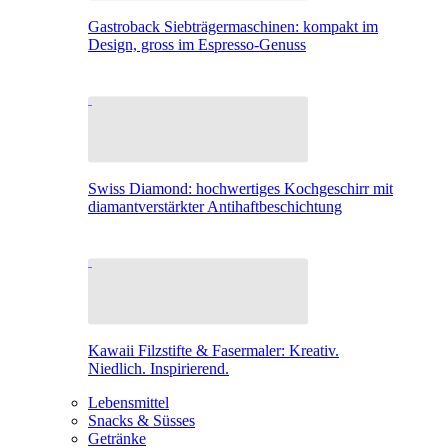
Gastroback Siebträgermaschinen: kompakt im
Design, gross im Espresso-Genuss
Swiss Diamond: hochwertiges Kochgeschirr mit
diamantverstärkter Antihaftbeschichtung
Kawaii Filzstifte & Fasermaler: Kreativ.
Niedlich. Inspirierend.
Lebensmittel
Snacks & Süsses
Getränke