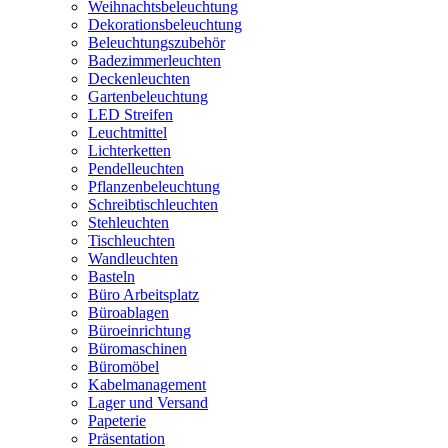
Weihnachtsbeleuchtung
Dekorationsbeleuchtung
Beleuchtungszubehör
Badezimmerleuchten
Deckenleuchten
Gartenbeleuchtung
LED Streifen
Leuchtmittel
Lichterketten
Pendelleuchten
Pflanzenbeleuchtung
Schreibtischleuchten
Stehleuchten
Tischleuchten
Wandleuchten
Basteln
Büro Arbeitsplatz
Büroablagen
Büroeinrichtung
Büromaschinen
Büromöbel
Kabelmanagement
Lager und Versand
Papeterie
Präsentation