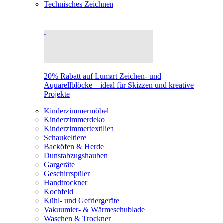
Technisches Zeichnen
20% Rabatt auf Lumart Zeichen- und
Aquarellblöcke – ideal für Skizzen und kreative
Projekte
Kinderzimmermöbel
Kinderzimmerdeko
Kinderzimmertextilien
Schaukeltiere
Backöfen & Herde
Dunstabzugshauben
Gargeräte
Geschirrspüler
Handtrockner
Kochfeld
Kühl- und Gefriergeräte
Vakuumier- & Wärmeschublade
Waschen & Trocknen