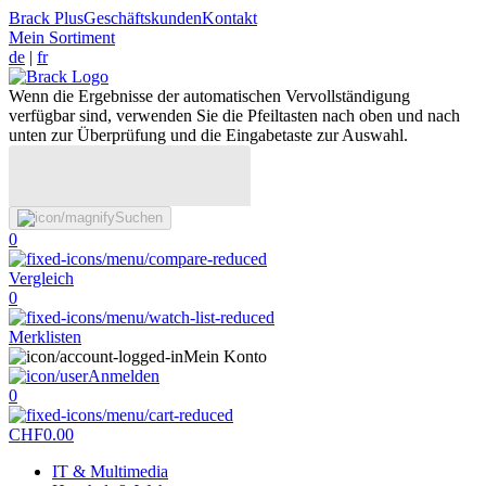
Brack Plus
Geschäftskunden
Kontakt
Mein Sortiment
de
|
fr
Wenn die Ergebnisse der automatischen Vervollständigung
verfügbar sind, verwenden Sie die Pfeiltasten nach oben und nach
unten zur Überprüfung und die Eingabetaste zur Auswahl.
Suchen
0
Vergleich
0
Merklisten
Mein Konto
Anmelden
0
CHF
0.00
IT & Multimedia