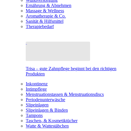
Wundversorgung
Ernährung & Abnehmen
Massage & Wellness
Aromatherapie & Co.
Sanität & Hilfsmittel
Therapiebedarf
Trisa – gute Zahnpflege beginnt bei den richtigen
Produkten
Inkontinenz
Intimpflege
Menstruationstassen & Menstruationsdiscs
Periodenunterwäsche
Slipeinlagen
Slipeinlagen & Binden
Tampons
Taschen- & Kosmetiktücher
Watte & Wattestäbchen