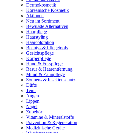
Dermokosmetik
Koreanische Kosmetik
Aktionen
Neu im Sortiment
Bewusste Alternativen
Haarpflege
Haarstyling
Haarcoloration
Beauty- & Pflegetools
Gesichtspflege
Körperpflege
Hand & Fusspflege
Rasur & Haarentfernung
Mund & Zahnpflege
Sonnen- & Insektenschutz
Düfte
Teint
Augen
Lippen
Nägel
Zubehör
Vitamine & Mineralstoffe
Prävention & Regeneration
Medizinische Geräte