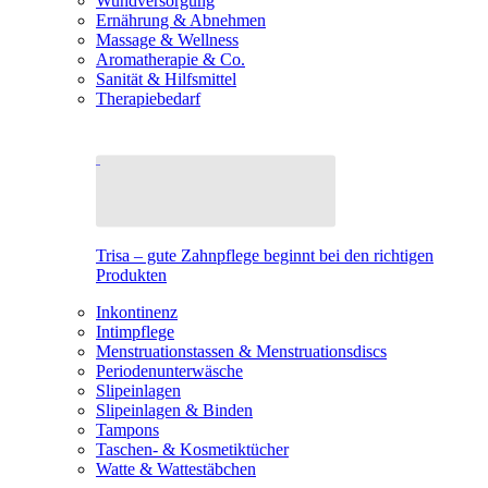
Wundversorgung
Ernährung & Abnehmen
Massage & Wellness
Aromatherapie & Co.
Sanität & Hilfsmittel
Therapiebedarf
Trisa – gute Zahnpflege beginnt bei den richtigen
Produkten
Inkontinenz
Intimpflege
Menstruationstassen & Menstruationsdiscs
Periodenunterwäsche
Slipeinlagen
Slipeinlagen & Binden
Tampons
Taschen- & Kosmetiktücher
Watte & Wattestäbchen