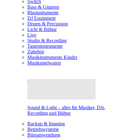
Switch
Bass & Gitarren
Blasinstrumente
DJ Equipment
Drums & Percussion
Licht & Bühne
Live
Studio & Recording
Tasteninstrumente
Zubehör
Musikinstrumente Kinder
Musikspielwaren
Sound & Light – alles für Musiker, DJs,
Recording und Bühne
Backup & Imaging
Betriebssysteme
Büroanwendung