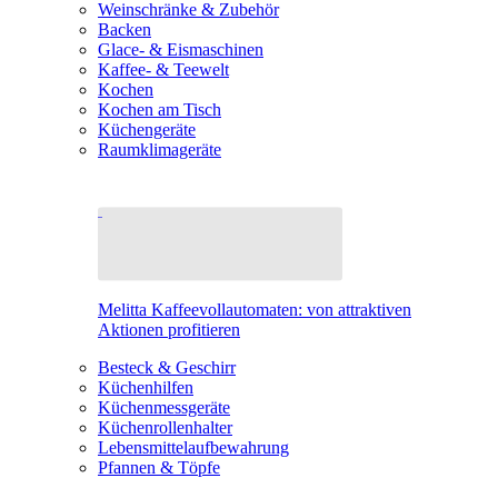
Weinschränke & Zubehör
Backen
Glace- & Eismaschinen
Kaffee- & Teewelt
Kochen
Kochen am Tisch
Küchengeräte
Raumklimageräte
Melitta Kaffeevollautomaten: von attraktiven
Aktionen profitieren
Besteck & Geschirr
Küchenhilfen
Küchenmessgeräte
Küchenrollenhalter
Lebensmittelaufbewahrung
Pfannen & Töpfe