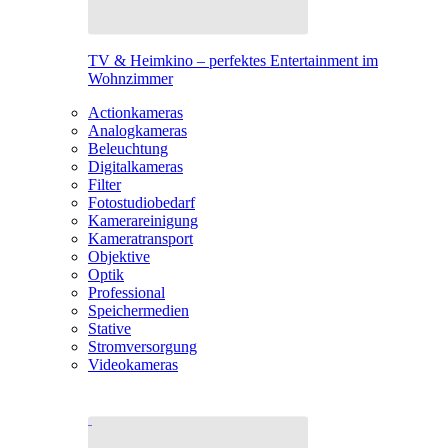
TV & Heimkino – perfektes Entertainment im
Wohnzimmer
Actionkameras
Analogkameras
Beleuchtung
Digitalkameras
Filter
Fotostudiobedarf
Kamerareinigung
Kameratransport
Objektive
Optik
Professional
Speichermedien
Stative
Stromversorgung
Videokameras