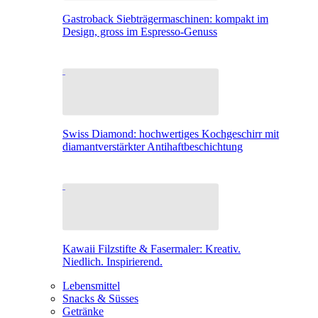
Gastroback Siebträgermaschinen: kompakt im
Design, gross im Espresso-Genuss
Swiss Diamond: hochwertiges Kochgeschirr mit
diamantverstärkter Antihaftbeschichtung
Kawaii Filzstifte & Fasermaler: Kreativ.
Niedlich. Inspirierend.
Lebensmittel
Snacks & Süsses
Getränke