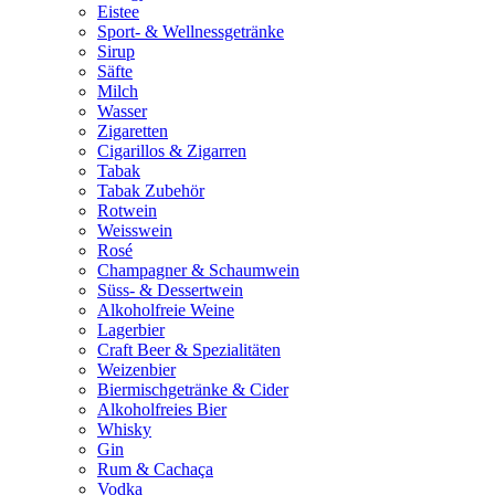
Eistee
Sport- & Wellnessgetränke
Sirup
Säfte
Milch
Wasser
Zigaretten
Cigarillos & Zigarren
Tabak
Tabak Zubehör
Rotwein
Weisswein
Rosé
Champagner & Schaumwein
Süss- & Dessertwein
Alkoholfreie Weine
Lagerbier
Craft Beer & Spezialitäten
Weizenbier
Biermischgetränke & Cider
Alkoholfreies Bier
Whisky
Gin
Rum & Cachaça
Vodka