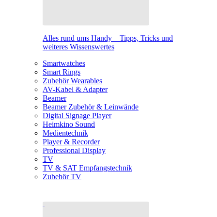
Alles rund ums Handy – Tipps, Tricks und
weiteres Wissenswertes
Smartwatches
Smart Rings
Zubehör Wearables
AV-Kabel & Adapter
Beamer
Beamer Zubehör & Leinwände
Digital Signage Player
Heimkino Sound
Medientechnik
Player & Recorder
Professional Display
TV
TV & SAT Empfangstechnik
Zubehör TV