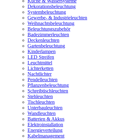
Küche & Wassersysteme
Dekorationsbeleuchtung
Systembeleuchtung
Gewerbe- & Industrieleuchten
Weihnachtsbeleuchtung
Beleuchtungszubehör
Badezimmerleuchten
Deckenleuchten
Gartenbeleuchtung
Kinderlampen
LED Streifen
Leuchtmittel
Lichterketten
Nachtlichter
Pendelleuchten
Pflanzenbeleuchtung
Schreibtischleuchten
Stehleuchten
Tischleuchten
Unterbauleuchten
Wandleuchten
Batterien & Akkus
Elektroinstallation
Energieverteilung
Kabelmanagement