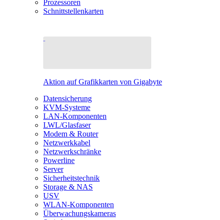
Prozessoren
Schnittstellenkarten
Aktion auf Grafikkarten von Gigabyte
Datensicherung
KVM-Systeme
LAN-Komponenten
LWL/Glasfaser
Modem & Router
Netzwerkkabel
Netzwerkschränke
Powerline
Server
Sicherheitstechnik
Storage & NAS
USV
WLAN-Komponenten
Überwachungskameras