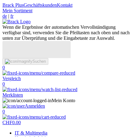
Brack Plus
Geschäftskunden
Kontakt
Mein Sortiment
de
|
fr
Wenn die Ergebnisse der automatischen Vervollständigung
verfügbar sind, verwenden Sie die Pfeiltasten nach oben und nach
unten zur Überprüfung und die Eingabetaste zur Auswahl.
Suchen
0
Vergleich
0
Merklisten
Mein Konto
Anmelden
0
CHF
0.00
IT & Multimedia