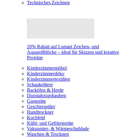
Technisches Zeichnen
20% Rabatt auf Lumart Zeichen- und
Aquarellblöcke – ideal für Skizzen und kreative
Projekte
Kinderzimmermöbel
Kinderzimmerdeko
Kinderzimmertextilien
Schaukeltiere
Backöfen & Herde
Dunstabzugshauben
Gargeräte
Geschirrspüler
Handtrockner
Kochfeld
Kühl- und Gefriergeräte
Vakuumier- & Wärmeschublade
Waschen & Trocknen