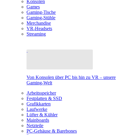
Konsolen
Games
Gaming-Tische
Gaming-Stühle
Merchandise
VR-Headsets
Streaming
Von Konsolen über PC bis hin zu VR – unsere
Gaming-Welt
Arbeitsspeicher
Festplatten & SSD
Grafikkarten
Laufwerke
Lüfter & Kühler
Mainboards
Netzteile
PC-Gehäuse & Barebones