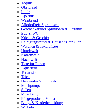
Tequila
Obstbrand
Likör
Apéritifs
Weinbrand
Alkoholfreie Spirituosen
Geschenkartikel Spirituosen & Getränke
Bad & WC
Küche & Geschirr
Reinigungsmittel & Haushaltsutensilien
Waschen & Textilpflege
Hundewelt
Katzenwelt
Nagerwelt
Tiere im Garten
Aquaristik
Terraristik
Teich
Umstands- & Stillmode
Milchpumpen
Stillen
Mein Baby
Pflegeprodukte Mama
Baby- & Kinderbekleidung
Wickeln