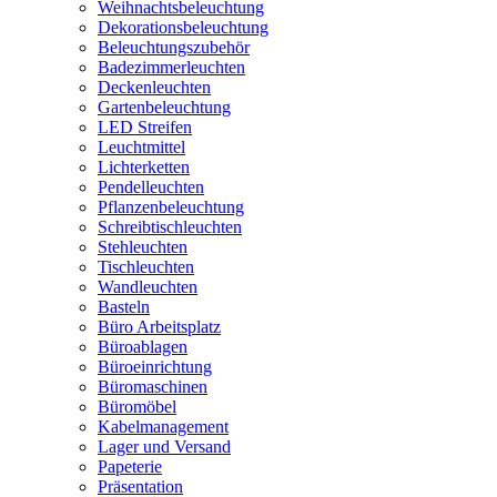
Weihnachtsbeleuchtung
Dekorationsbeleuchtung
Beleuchtungszubehör
Badezimmerleuchten
Deckenleuchten
Gartenbeleuchtung
LED Streifen
Leuchtmittel
Lichterketten
Pendelleuchten
Pflanzenbeleuchtung
Schreibtischleuchten
Stehleuchten
Tischleuchten
Wandleuchten
Basteln
Büro Arbeitsplatz
Büroablagen
Büroeinrichtung
Büromaschinen
Büromöbel
Kabelmanagement
Lager und Versand
Papeterie
Präsentation