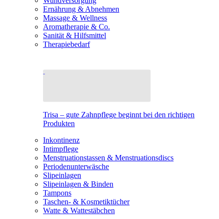
Wundversorgung
Ernährung & Abnehmen
Massage & Wellness
Aromatherapie & Co.
Sanität & Hilfsmittel
Therapiebedarf
Trisa – gute Zahnpflege beginnt bei den richtigen
Produkten
Inkontinenz
Intimpflege
Menstruationstassen & Menstruationsdiscs
Periodenunterwäsche
Slipeinlagen
Slipeinlagen & Binden
Tampons
Taschen- & Kosmetiktücher
Watte & Wattestäbchen