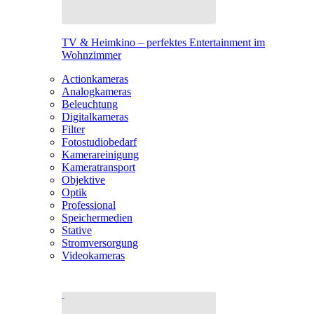
TV & Heimkino – perfektes Entertainment im
Wohnzimmer
Actionkameras
Analogkameras
Beleuchtung
Digitalkameras
Filter
Fotostudiobedarf
Kamerareinigung
Kameratransport
Objektive
Optik
Professional
Speichermedien
Stative
Stromversorgung
Videokameras