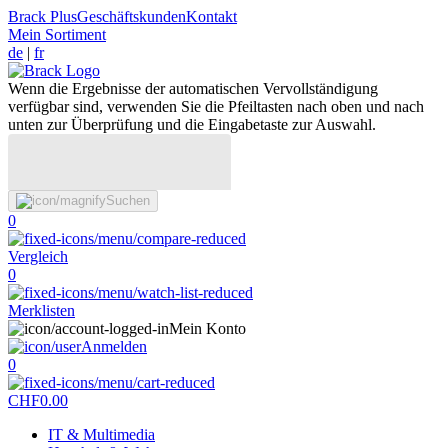
Brack Plus
Geschäftskunden
Kontakt
Mein Sortiment
de
|
fr
Wenn die Ergebnisse der automatischen Vervollständigung
verfügbar sind, verwenden Sie die Pfeiltasten nach oben und nach
unten zur Überprüfung und die Eingabetaste zur Auswahl.
Suchen
0
Vergleich
0
Merklisten
Mein Konto
Anmelden
0
CHF
0.00
IT & Multimedia