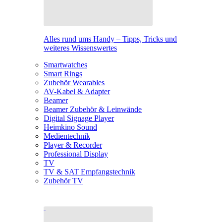
Alles rund ums Handy – Tipps, Tricks und
weiteres Wissenswertes
Smartwatches
Smart Rings
Zubehör Wearables
AV-Kabel & Adapter
Beamer
Beamer Zubehör & Leinwände
Digital Signage Player
Heimkino Sound
Medientechnik
Player & Recorder
Professional Display
TV
TV & SAT Empfangstechnik
Zubehör TV