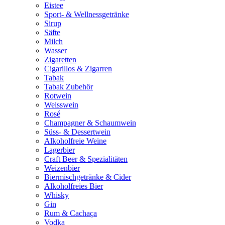
Eistee
Sport- & Wellnessgetränke
Sirup
Säfte
Milch
Wasser
Zigaretten
Cigarillos & Zigarren
Tabak
Tabak Zubehör
Rotwein
Weisswein
Rosé
Champagner & Schaumwein
Süss- & Dessertwein
Alkoholfreie Weine
Lagerbier
Craft Beer & Spezialitäten
Weizenbier
Biermischgetränke & Cider
Alkoholfreies Bier
Whisky
Gin
Rum & Cachaça
Vodka