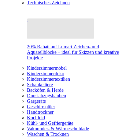
Technisches Zeichnen
20% Rabatt auf Lumart Zeichen- und
Aquarellblöcke – ideal für Skizzen und kreative
Projekte
Kinderzimmermöbel
Kinderzimmerdeko
Kinderzimmertextilien
Schaukeltiere
Backöfen & Herde
Dunstabzugshauben
Gargeräte
Geschirrspüler
Handtrockner
Kochfeld
Kühl- und Gefriergeräte
Vakuumier- & Wärmeschublade
Waschen & Trocknen