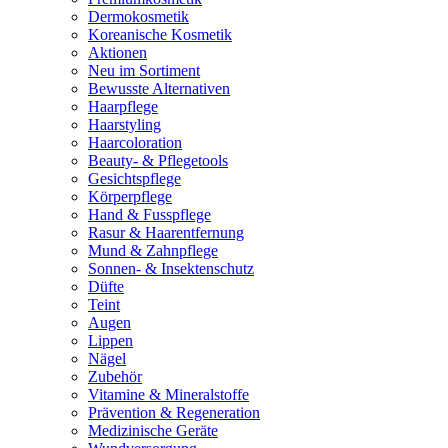
Dermokosmetik
Koreanische Kosmetik
Aktionen
Neu im Sortiment
Bewusste Alternativen
Haarpflege
Haarstyling
Haarcoloration
Beauty- & Pflegetools
Gesichtspflege
Körperpflege
Hand & Fusspflege
Rasur & Haarentfernung
Mund & Zahnpflege
Sonnen- & Insektenschutz
Düfte
Teint
Augen
Lippen
Nägel
Zubehör
Vitamine & Mineralstoffe
Prävention & Regeneration
Medizinische Geräte