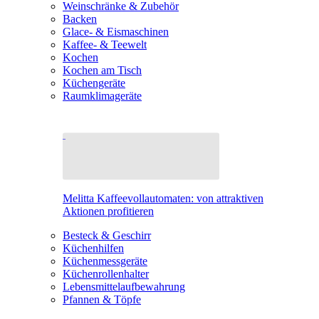
Weinschränke & Zubehör
Backen
Glace- & Eismaschinen
Kaffee- & Teewelt
Kochen
Kochen am Tisch
Küchengeräte
Raumklimageräte
Melitta Kaffeevollautomaten: von attraktiven
Aktionen profitieren
Besteck & Geschirr
Küchenhilfen
Küchenmessgeräte
Küchenrollenhalter
Lebensmittelaufbewahrung
Pfannen & Töpfe