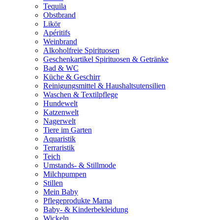
Tequila
Obstbrand
Likör
Apéritifs
Weinbrand
Alkoholfreie Spirituosen
Geschenkartikel Spirituosen & Getränke
Bad & WC
Küche & Geschirr
Reinigungsmittel & Haushaltsutensilien
Waschen & Textilpflege
Hundewelt
Katzenwelt
Nagerwelt
Tiere im Garten
Aquaristik
Terraristik
Teich
Umstands- & Stillmode
Milchpumpen
Stillen
Mein Baby
Pflegeprodukte Mama
Baby- & Kinderbekleidung
Wickeln