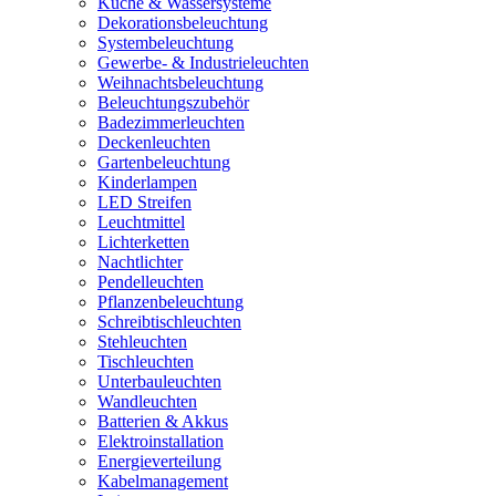
Küche & Wassersysteme
Dekorationsbeleuchtung
Systembeleuchtung
Gewerbe- & Industrieleuchten
Weihnachtsbeleuchtung
Beleuchtungszubehör
Badezimmerleuchten
Deckenleuchten
Gartenbeleuchtung
Kinderlampen
LED Streifen
Leuchtmittel
Lichterketten
Nachtlichter
Pendelleuchten
Pflanzenbeleuchtung
Schreibtischleuchten
Stehleuchten
Tischleuchten
Unterbauleuchten
Wandleuchten
Batterien & Akkus
Elektroinstallation
Energieverteilung
Kabelmanagement