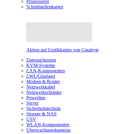
Prozessoren
Schnittstellenkarten
Aktion auf Grafikkarten von Gigabyte
Datensicherung
KVM-Systeme
LAN-Komponenten
LWL/Glasfaser
Modem & Router
Netzwerkkabel
Netzwerkschränke
Powerline
Server
Sicherheitstechnik
Storage & NAS
USV
WLAN-Komponenten
Überwachungskameras