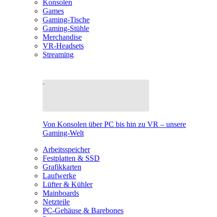
Konsolen
Games
Gaming-Tische
Gaming-Stühle
Merchandise
VR-Headsets
Streaming
Von Konsolen über PC bis hin zu VR – unsere
Gaming-Welt
Arbeitsspeicher
Festplatten & SSD
Grafikkarten
Laufwerke
Lüfter & Kühler
Mainboards
Netzteile
PC-Gehäuse & Barebones