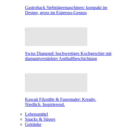
Gastroback Siebträgermaschinen: kompakt im
Design, gross im Espresso-Genuss
Swiss Diamond: hochwertiges Kochgeschirr mit
diamantverstärkter Antihaftbeschichtung
Kawaii Filzstifte & Fasermaler: Kreativ.
Niedlich. Inspirierend.
Lebensmittel
Snacks & Süsses
Getränke