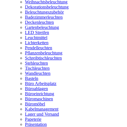
Weihnachtsbeleuchtung
Dekorationsbeleuchtung
Beleuchtungszubehör
Badezimmerleuchten
Deckenleuchten
Gartenbeleuchtung
LED Streifen
Leuchtmittel
Lichterketten
Pendelleuchten
Pflanzenbeleuchtung
Schreibtischleuchten
Stehleuchten
Tischleuchten
Wandleuchten
Basteln
Büro Arbeitsplatz
Büroablagen
Büroeinrichtung
Büromaschinen
Büromöbel
Kabelmanagement
Lager und Versand
Papeterie
Präsentation