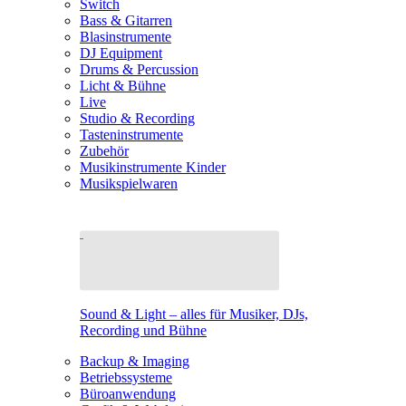
Switch
Bass & Gitarren
Blasinstrumente
DJ Equipment
Drums & Percussion
Licht & Bühne
Live
Studio & Recording
Tasteninstrumente
Zubehör
Musikinstrumente Kinder
Musikspielwaren
Sound & Light – alles für Musiker, DJs,
Recording und Bühne
Backup & Imaging
Betriebssysteme
Büroanwendung