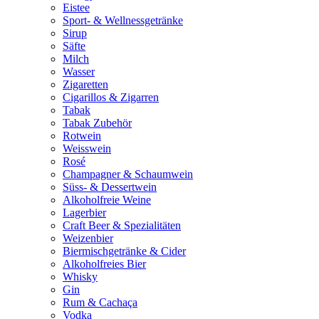
Eistee
Sport- & Wellnessgetränke
Sirup
Säfte
Milch
Wasser
Zigaretten
Cigarillos & Zigarren
Tabak
Tabak Zubehör
Rotwein
Weisswein
Rosé
Champagner & Schaumwein
Süss- & Dessertwein
Alkoholfreie Weine
Lagerbier
Craft Beer & Spezialitäten
Weizenbier
Biermischgetränke & Cider
Alkoholfreies Bier
Whisky
Gin
Rum & Cachaça
Vodka