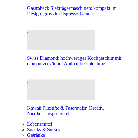
Gastroback Siebträgermaschinen: kompakt im
Design, gross im Espresso-Genuss
Swiss Diamond: hochwertiges Kochgeschirr mit
diamantverstärkter Antihaftbeschichtung
Kawaii Filzstifte & Fasermaler: Kreativ.
Niedlich. Inspirierend.
Lebensmittel
Snacks & Süsses
Getränke