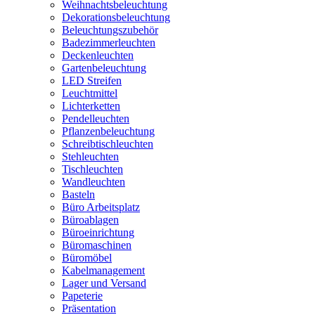
Weihnachtsbeleuchtung
Dekorationsbeleuchtung
Beleuchtungszubehör
Badezimmerleuchten
Deckenleuchten
Gartenbeleuchtung
LED Streifen
Leuchtmittel
Lichterketten
Pendelleuchten
Pflanzenbeleuchtung
Schreibtischleuchten
Stehleuchten
Tischleuchten
Wandleuchten
Basteln
Büro Arbeitsplatz
Büroablagen
Büroeinrichtung
Büromaschinen
Büromöbel
Kabelmanagement
Lager und Versand
Papeterie
Präsentation