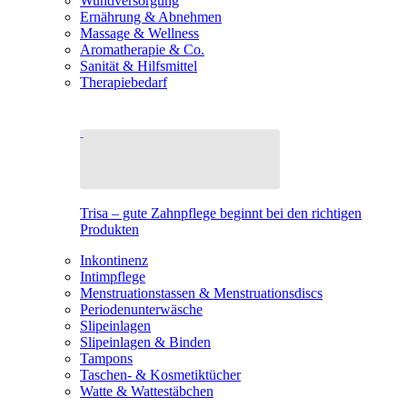
Wundversorgung
Ernährung & Abnehmen
Massage & Wellness
Aromatherapie & Co.
Sanität & Hilfsmittel
Therapiebedarf
Trisa – gute Zahnpflege beginnt bei den richtigen
Produkten
Inkontinenz
Intimpflege
Menstruationstassen & Menstruationsdiscs
Periodenunterwäsche
Slipeinlagen
Slipeinlagen & Binden
Tampons
Taschen- & Kosmetiktücher
Watte & Wattestäbchen