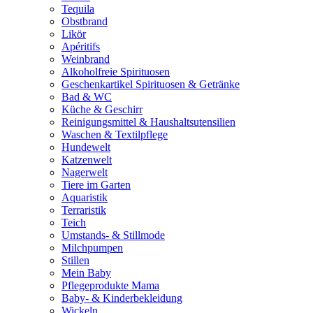
Tequila
Obstbrand
Likör
Apéritifs
Weinbrand
Alkoholfreie Spirituosen
Geschenkartikel Spirituosen & Getränke
Bad & WC
Küche & Geschirr
Reinigungsmittel & Haushaltsutensilien
Waschen & Textilpflege
Hundewelt
Katzenwelt
Nagerwelt
Tiere im Garten
Aquaristik
Terraristik
Teich
Umstands- & Stillmode
Milchpumpen
Stillen
Mein Baby
Pflegeprodukte Mama
Baby- & Kinderbekleidung
Wickeln