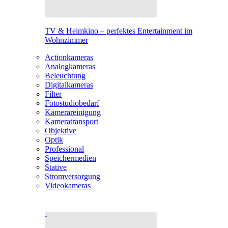
TV & Heimkino – perfektes Entertainment im
Wohnzimmer
Actionkameras
Analogkameras
Beleuchtung
Digitalkameras
Filter
Fotostudiobedarf
Kamerareinigung
Kameratransport
Objektive
Optik
Professional
Speichermedien
Stative
Stromversorgung
Videokameras