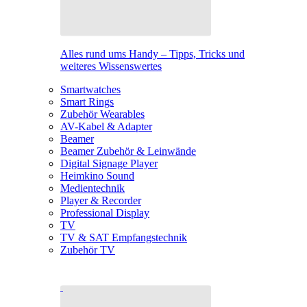
Alles rund ums Handy – Tipps, Tricks und
weiteres Wissenswertes
Smartwatches
Smart Rings
Zubehör Wearables
AV-Kabel & Adapter
Beamer
Beamer Zubehör & Leinwände
Digital Signage Player
Heimkino Sound
Medientechnik
Player & Recorder
Professional Display
TV
TV & SAT Empfangstechnik
Zubehör TV