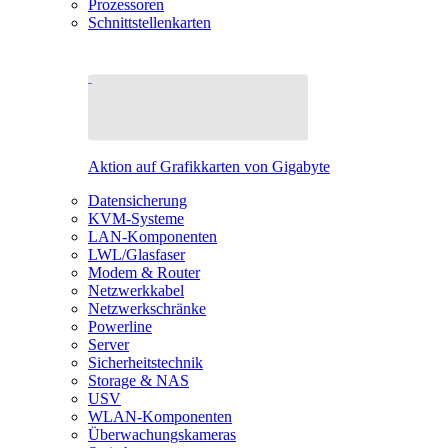
Prozessoren
Schnittstellenkarten
Aktion auf Grafikkarten von Gigabyte
Datensicherung
KVM-Systeme
LAN-Komponenten
LWL/Glasfaser
Modem & Router
Netzwerkkabel
Netzwerkschränke
Powerline
Server
Sicherheitstechnik
Storage & NAS
USV
WLAN-Komponenten
Überwachungskameras