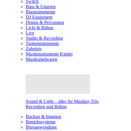
Switch
Bass & Gitarren
Blasinstrumente
DJ Equipment
Drums & Percussion
Licht & Bühne
Live
Studio & Recording
Tasteninstrumente
Zubehör
Musikinstrumente Kinder
Musikspielwaren
Sound & Light – alles für Musiker, DJs,
Recording und Bühne
Backup & Imaging
Betriebssysteme
Büroanwendung