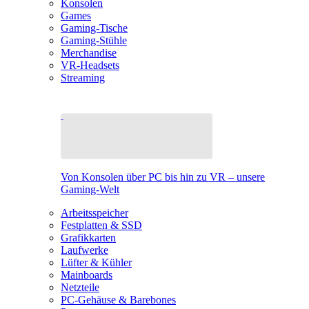
Konsolen
Games
Gaming-Tische
Gaming-Stühle
Merchandise
VR-Headsets
Streaming
Von Konsolen über PC bis hin zu VR – unsere
Gaming-Welt
Arbeitsspeicher
Festplatten & SSD
Grafikkarten
Laufwerke
Lüfter & Kühler
Mainboards
Netzteile
PC-Gehäuse & Barebones