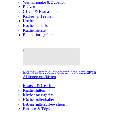
Weinschränke & Zubehör
Backen
Glace- & Eismaschinen
Kaffee- & Teewelt
Kochen
Kochen am Tisch
Küchengeräte
Raumklimageräte
Melitta Kaffeevollautomaten: von attraktiven
Aktionen profitieren
Besteck & Geschirr
Küchenhilfen
Küchenmessgeräte
Küchenrollenhalter
Lebensmittelaufbewahrung
Pfannen & Töpfe