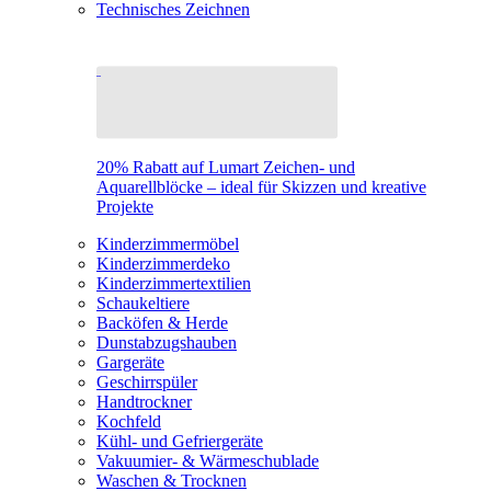
Technisches Zeichnen
20% Rabatt auf Lumart Zeichen- und
Aquarellblöcke – ideal für Skizzen und kreative
Projekte
Kinderzimmermöbel
Kinderzimmerdeko
Kinderzimmertextilien
Schaukeltiere
Backöfen & Herde
Dunstabzugshauben
Gargeräte
Geschirrspüler
Handtrockner
Kochfeld
Kühl- und Gefriergeräte
Vakuumier- & Wärmeschublade
Waschen & Trocknen