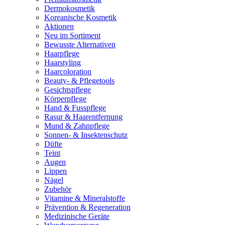
Dermokosmetik
Koreanische Kosmetik
Aktionen
Neu im Sortiment
Bewusste Alternativen
Haarpflege
Haarstyling
Haarcoloration
Beauty- & Pflegetools
Gesichtspflege
Körperpflege
Hand & Fusspflege
Rasur & Haarentfernung
Mund & Zahnpflege
Sonnen- & Insektenschutz
Düfte
Teint
Augen
Lippen
Nägel
Zubehör
Vitamine & Mineralstoffe
Prävention & Regeneration
Medizinische Geräte