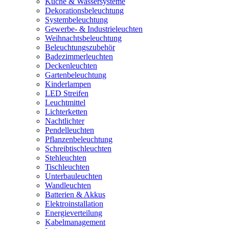
Küche & Wassersysteme
Dekorationsbeleuchtung
Systembeleuchtung
Gewerbe- & Industrieleuchten
Weihnachtsbeleuchtung
Beleuchtungszubehör
Badezimmerleuchten
Deckenleuchten
Gartenbeleuchtung
Kinderlampen
LED Streifen
Leuchtmittel
Lichterketten
Nachtlichter
Pendelleuchten
Pflanzenbeleuchtung
Schreibtischleuchten
Stehleuchten
Tischleuchten
Unterbauleuchten
Wandleuchten
Batterien & Akkus
Elektroinstallation
Energieverteilung
Kabelmanagement