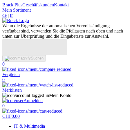
Brack Plus
Geschäftskunden
Kontakt
Mein Sortiment
de
|
fr
Wenn die Ergebnisse der automatischen Vervollständigung
verfügbar sind, verwenden Sie die Pfeiltasten nach oben und nach
unten zur Überprüfung und die Eingabetaste zur Auswahl.
Suchen
0
Vergleich
0
Merklisten
Mein Konto
Anmelden
0
CHF
0.00
IT & Multimedia