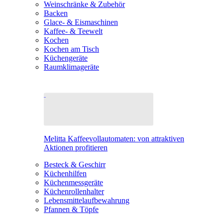
Weinschränke & Zubehör
Backen
Glace- & Eismaschinen
Kaffee- & Teewelt
Kochen
Kochen am Tisch
Küchengeräte
Raumklimageräte
Melitta Kaffeevollautomaten: von attraktiven
Aktionen profitieren
Besteck & Geschirr
Küchenhilfen
Küchenmessgeräte
Küchenrollenhalter
Lebensmittelaufbewahrung
Pfannen & Töpfe