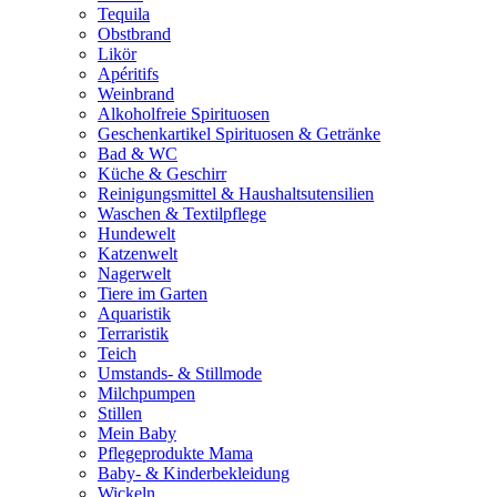
Tequila
Obstbrand
Likör
Apéritifs
Weinbrand
Alkoholfreie Spirituosen
Geschenkartikel Spirituosen & Getränke
Bad & WC
Küche & Geschirr
Reinigungsmittel & Haushaltsutensilien
Waschen & Textilpflege
Hundewelt
Katzenwelt
Nagerwelt
Tiere im Garten
Aquaristik
Terraristik
Teich
Umstands- & Stillmode
Milchpumpen
Stillen
Mein Baby
Pflegeprodukte Mama
Baby- & Kinderbekleidung
Wickeln