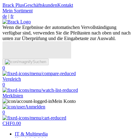
Brack Plus
Geschäftskunden
Kontakt
Mein Sortiment
de
|
fr
Wenn die Ergebnisse der automatischen Vervollständigung
verfügbar sind, verwenden Sie die Pfeiltasten nach oben und nach
unten zur Überprüfung und die Eingabetaste zur Auswahl.
Suchen
0
Vergleich
0
Merklisten
Mein Konto
Anmelden
0
CHF
0.00
IT & Multimedia