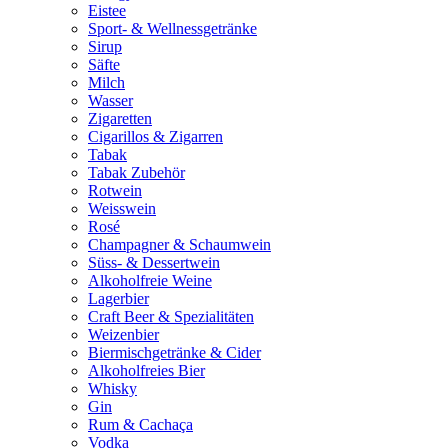
Eistee
Sport- & Wellnessgetränke
Sirup
Säfte
Milch
Wasser
Zigaretten
Cigarillos & Zigarren
Tabak
Tabak Zubehör
Rotwein
Weisswein
Rosé
Champagner & Schaumwein
Süss- & Dessertwein
Alkoholfreie Weine
Lagerbier
Craft Beer & Spezialitäten
Weizenbier
Biermischgetränke & Cider
Alkoholfreies Bier
Whisky
Gin
Rum & Cachaça
Vodka