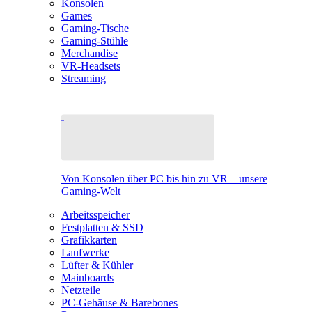
Konsolen
Games
Gaming-Tische
Gaming-Stühle
Merchandise
VR-Headsets
Streaming
Von Konsolen über PC bis hin zu VR – unsere
Gaming-Welt
Arbeitsspeicher
Festplatten & SSD
Grafikkarten
Laufwerke
Lüfter & Kühler
Mainboards
Netzteile
PC-Gehäuse & Barebones