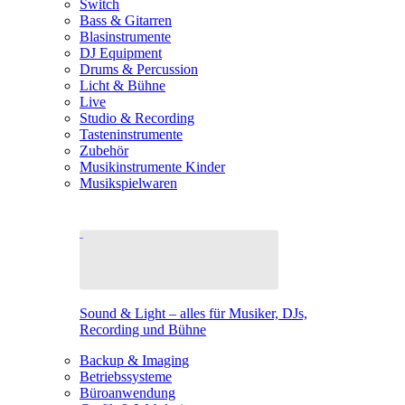
Switch
Bass & Gitarren
Blasinstrumente
DJ Equipment
Drums & Percussion
Licht & Bühne
Live
Studio & Recording
Tasteninstrumente
Zubehör
Musikinstrumente Kinder
Musikspielwaren
Sound & Light – alles für Musiker, DJs,
Recording und Bühne
Backup & Imaging
Betriebssysteme
Büroanwendung