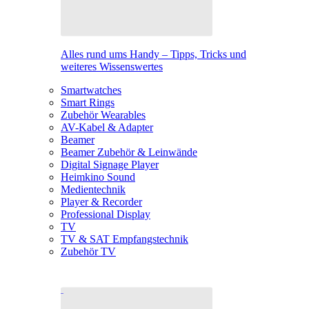
Alles rund ums Handy – Tipps, Tricks und
weiteres Wissenswertes
Smartwatches
Smart Rings
Zubehör Wearables
AV-Kabel & Adapter
Beamer
Beamer Zubehör & Leinwände
Digital Signage Player
Heimkino Sound
Medientechnik
Player & Recorder
Professional Display
TV
TV & SAT Empfangstechnik
Zubehör TV