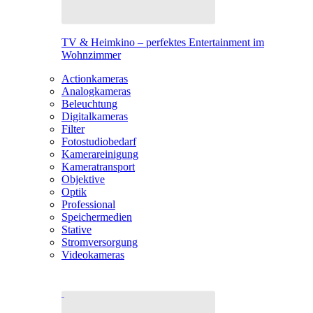
TV & Heimkino – perfektes Entertainment im
Wohnzimmer
Actionkameras
Analogkameras
Beleuchtung
Digitalkameras
Filter
Fotostudiobedarf
Kamerareinigung
Kameratransport
Objektive
Optik
Professional
Speichermedien
Stative
Stromversorgung
Videokameras