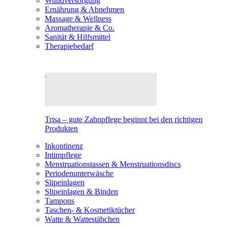
Wundversorgung
Ernährung & Abnehmen
Massage & Wellness
Aromatherapie & Co.
Sanität & Hilfsmittel
Therapiebedarf
Trisa – gute Zahnpflege beginnt bei den richtigen
Produkten
Inkontinenz
Intimpflege
Menstruationstassen & Menstruationsdiscs
Periodenunterwäsche
Slipeinlagen
Slipeinlagen & Binden
Tampons
Taschen- & Kosmetiktücher
Watte & Wattestäbchen