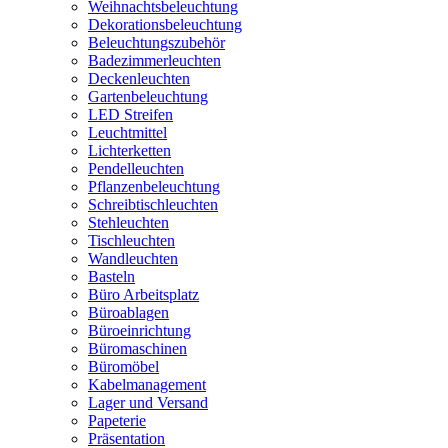
Weihnachtsbeleuchtung
Dekorationsbeleuchtung
Beleuchtungszubehör
Badezimmerleuchten
Deckenleuchten
Gartenbeleuchtung
LED Streifen
Leuchtmittel
Lichterketten
Pendelleuchten
Pflanzenbeleuchtung
Schreibtischleuchten
Stehleuchten
Tischleuchten
Wandleuchten
Basteln
Büro Arbeitsplatz
Büroablagen
Büroeinrichtung
Büromaschinen
Büromöbel
Kabelmanagement
Lager und Versand
Papeterie
Präsentation