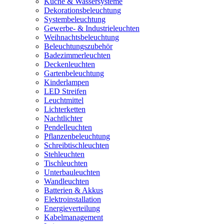
Küche & Wassersysteme
Dekorationsbeleuchtung
Systembeleuchtung
Gewerbe- & Industrieleuchten
Weihnachtsbeleuchtung
Beleuchtungszubehör
Badezimmerleuchten
Deckenleuchten
Gartenbeleuchtung
Kinderlampen
LED Streifen
Leuchtmittel
Lichterketten
Nachtlichter
Pendelleuchten
Pflanzenbeleuchtung
Schreibtischleuchten
Stehleuchten
Tischleuchten
Unterbauleuchten
Wandleuchten
Batterien & Akkus
Elektroinstallation
Energieverteilung
Kabelmanagement