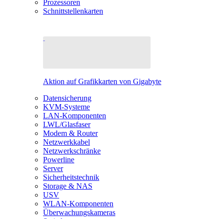
Prozessoren
Schnittstellenkarten
Aktion auf Grafikkarten von Gigabyte
Datensicherung
KVM-Systeme
LAN-Komponenten
LWL/Glasfaser
Modem & Router
Netzwerkkabel
Netzwerkschränke
Powerline
Server
Sicherheitstechnik
Storage & NAS
USV
WLAN-Komponenten
Überwachungskameras