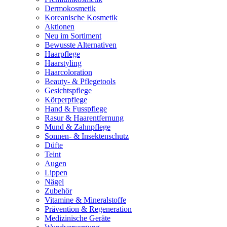
Dermokosmetik
Koreanische Kosmetik
Aktionen
Neu im Sortiment
Bewusste Alternativen
Haarpflege
Haarstyling
Haarcoloration
Beauty- & Pflegetools
Gesichtspflege
Körperpflege
Hand & Fusspflege
Rasur & Haarentfernung
Mund & Zahnpflege
Sonnen- & Insektenschutz
Düfte
Teint
Augen
Lippen
Nägel
Zubehör
Vitamine & Mineralstoffe
Prävention & Regeneration
Medizinische Geräte