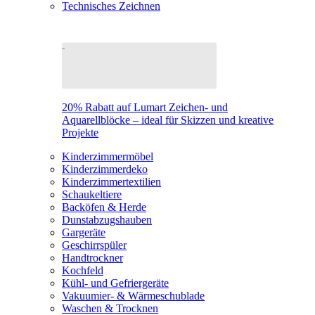
Technisches Zeichnen
20% Rabatt auf Lumart Zeichen- und
Aquarellblöcke – ideal für Skizzen und kreative
Projekte
Kinderzimmermöbel
Kinderzimmerdeko
Kinderzimmertextilien
Schaukeltiere
Backöfen & Herde
Dunstabzugshauben
Gargeräte
Geschirrspüler
Handtrockner
Kochfeld
Kühl- und Gefriergeräte
Vakuumier- & Wärmeschublade
Waschen & Trocknen