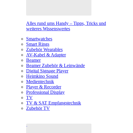
Alles rund ums Handy – Tipps, Tricks und
weiteres Wissenswertes
Smartwatches
Smart Rings
Zubehör Wearables
AV-Kabel & Adapter
Beamer
Beamer Zubehör & Leinwände
Digital Signage Player
Heimkino Sound
Medientechnik
Player & Recorder
Professional Display
TV
TV & SAT Empfangstechnik
Zubehör TV