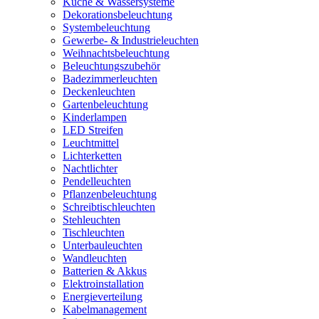
Küche & Wassersysteme
Dekorationsbeleuchtung
Systembeleuchtung
Gewerbe- & Industrieleuchten
Weihnachtsbeleuchtung
Beleuchtungszubehör
Badezimmerleuchten
Deckenleuchten
Gartenbeleuchtung
Kinderlampen
LED Streifen
Leuchtmittel
Lichterketten
Nachtlichter
Pendelleuchten
Pflanzenbeleuchtung
Schreibtischleuchten
Stehleuchten
Tischleuchten
Unterbauleuchten
Wandleuchten
Batterien & Akkus
Elektroinstallation
Energieverteilung
Kabelmanagement