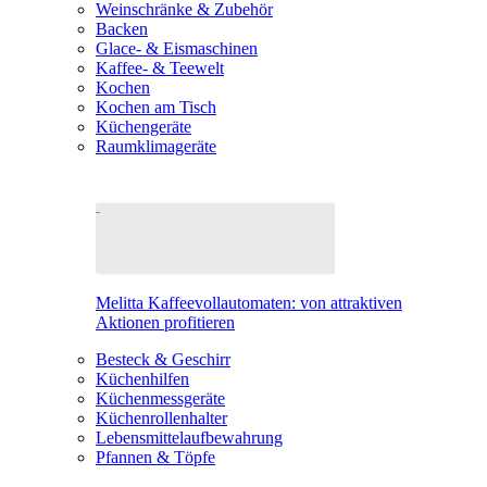
Weinschränke & Zubehör
Backen
Glace- & Eismaschinen
Kaffee- & Teewelt
Kochen
Kochen am Tisch
Küchengeräte
Raumklimageräte
Melitta Kaffeevollautomaten: von attraktiven
Aktionen profitieren
Besteck & Geschirr
Küchenhilfen
Küchenmessgeräte
Küchenrollenhalter
Lebensmittelaufbewahrung
Pfannen & Töpfe