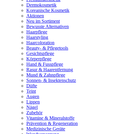
Dermokosmetik
Koreanische Kosmetik
Aktionen
Neu im Sortiment
Bewusste Alternativen
Haarpflege
Haarstyling
Haarcoloration
Beauty- & Pflegetools
Gesichtspflege
Körperpflege
Hand & Fusspflege
Rasur & Haarentfernung
Mund & Zahnpflege
Sonnen- & Insektenschutz
Düfte
Teint
Augen
Lippen
Nägel
Zubehör
Vitamine & Mineralstoffe
Prävention & Regeneration
Medizinische Geräte