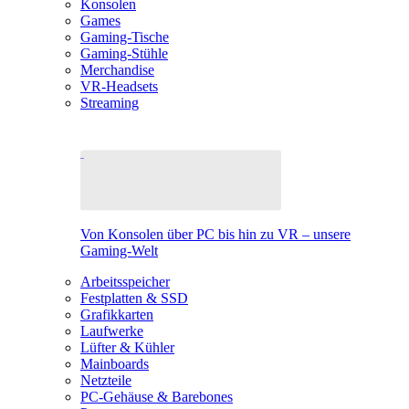
Konsolen
Games
Gaming-Tische
Gaming-Stühle
Merchandise
VR-Headsets
Streaming
Von Konsolen über PC bis hin zu VR – unsere
Gaming-Welt
Arbeitsspeicher
Festplatten & SSD
Grafikkarten
Laufwerke
Lüfter & Kühler
Mainboards
Netzteile
PC-Gehäuse & Barebones