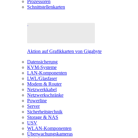
Prozessoren
Schnittstellenkarten
Aktion auf Grafikkarten von Gigabyte
Datensicherung
KVM-Systeme
LAN-Komponenten
LWL/Glasfaser
Modem & Router
Netzwerkkabel
Netzwerkschränke
Powerline
Server
Sicherheitstechnik
Storage & NAS
USV
WLAN-Komponenten
Überwachungskameras