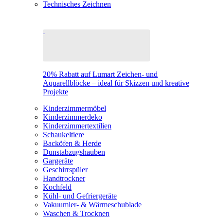
Technisches Zeichnen
20% Rabatt auf Lumart Zeichen- und
Aquarellblöcke – ideal für Skizzen und kreative
Projekte
Kinderzimmermöbel
Kinderzimmerdeko
Kinderzimmertextilien
Schaukeltiere
Backöfen & Herde
Dunstabzugshauben
Gargeräte
Geschirrspüler
Handtrockner
Kochfeld
Kühl- und Gefriergeräte
Vakuumier- & Wärmeschublade
Waschen & Trocknen