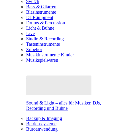
Switch
Bass & Gitarren
Blasinstrumente
DJ Equipment
Drums & Percussion
Licht & Bühne
Live
Studio & Recording
Tasteninstrumente
Zubehör
Musikinstrumente Kinder
Musikspielwaren
Sound & Light – alles für Musiker, DJs,
Recording und Bühne
Backup & Imaging
Betriebssysteme
Büroanwendung