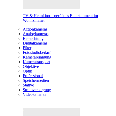
TV & Heimkino – perfektes Entertainment im
Wohnzimmer
Actionkameras
Analogkameras
Beleuchtung
Digitalkameras
Filter
Fotostudiobedarf
Kamerareinigung
Kameratransport
Objektive
Optik
Professional
Speichermedien
Stative
Stromversorgung
Videokameras