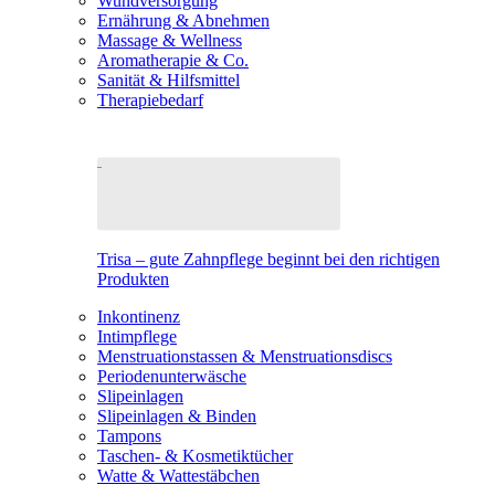
Wundversorgung
Ernährung & Abnehmen
Massage & Wellness
Aromatherapie & Co.
Sanität & Hilfsmittel
Therapiebedarf
Trisa – gute Zahnpflege beginnt bei den richtigen
Produkten
Inkontinenz
Intimpflege
Menstruationstassen & Menstruationsdiscs
Periodenunterwäsche
Slipeinlagen
Slipeinlagen & Binden
Tampons
Taschen- & Kosmetiktücher
Watte & Wattestäbchen