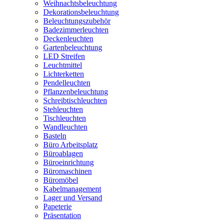
Weihnachtsbeleuchtung
Dekorationsbeleuchtung
Beleuchtungszubehör
Badezimmerleuchten
Deckenleuchten
Gartenbeleuchtung
LED Streifen
Leuchtmittel
Lichterketten
Pendelleuchten
Pflanzenbeleuchtung
Schreibtischleuchten
Stehleuchten
Tischleuchten
Wandleuchten
Basteln
Büro Arbeitsplatz
Büroablagen
Büroeinrichtung
Büromaschinen
Büromöbel
Kabelmanagement
Lager und Versand
Papeterie
Präsentation