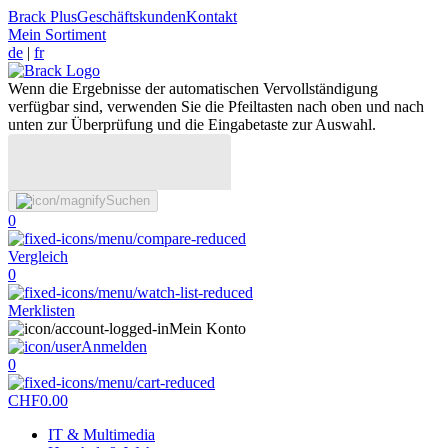
Brack Plus
Geschäftskunden
Kontakt
Mein Sortiment
de
|
fr
Wenn die Ergebnisse der automatischen Vervollständigung
verfügbar sind, verwenden Sie die Pfeiltasten nach oben und nach
unten zur Überprüfung und die Eingabetaste zur Auswahl.
Suchen
0
Vergleich
0
Merklisten
Mein Konto
Anmelden
0
CHF
0.00
IT & Multimedia