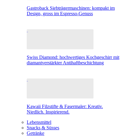
Gastroback Siebträgermaschinen: kompakt im
Design, gross im Espresso-Genuss
Swiss Diamond: hochwertiges Kochgeschirr mit
diamantverstärkter Antihaftbeschichtung
Kawaii Filzstifte & Fasermaler: Kreativ.
Niedlich. Inspirierend.
Lebensmittel
Snacks & Süsses
Getränke