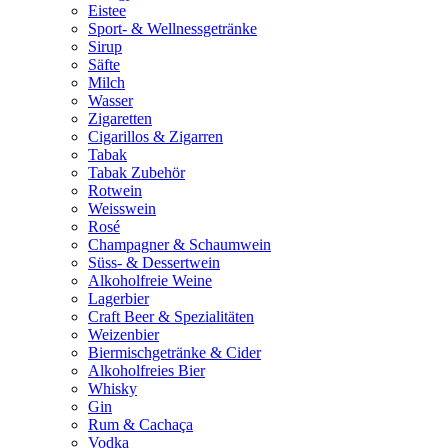
Eistee
Sport- & Wellnessgetränke
Sirup
Säfte
Milch
Wasser
Zigaretten
Cigarillos & Zigarren
Tabak
Tabak Zubehör
Rotwein
Weisswein
Rosé
Champagner & Schaumwein
Süss- & Dessertwein
Alkoholfreie Weine
Lagerbier
Craft Beer & Spezialitäten
Weizenbier
Biermischgetränke & Cider
Alkoholfreies Bier
Whisky
Gin
Rum & Cachaça
Vodka