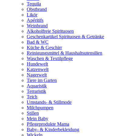
Tequila
Obstbrand
Likör
Apéritifs
Weinbrand
Alkoholfreie Spirituosen
Geschenkartikel Spirituosen & Getränke
Bad & WC
Küche & Geschirr
Reinigungsmittel & Haushaltsutensilien
Waschen & Textilpflege
Hundewelt
Katzenwelt
Nagerwelt
Tiere im Garten
Aquaristik
Terraristik
Teich
Umstands- & Stillmode
Milchpumpen
Stillen
Mein Baby
Pflegeprodukte Mama
Baby- & Kinderbekleidung
Wickeln