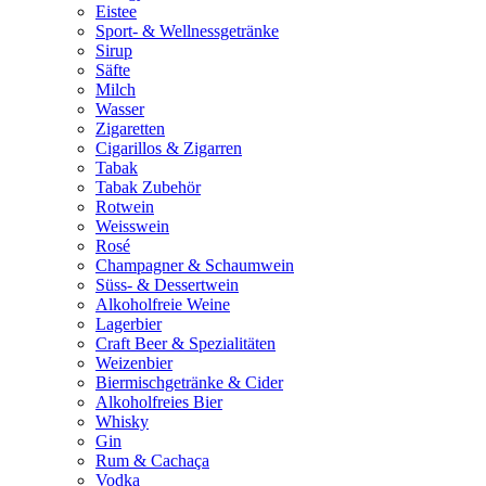
Eistee
Sport- & Wellnessgetränke
Sirup
Säfte
Milch
Wasser
Zigaretten
Cigarillos & Zigarren
Tabak
Tabak Zubehör
Rotwein
Weisswein
Rosé
Champagner & Schaumwein
Süss- & Dessertwein
Alkoholfreie Weine
Lagerbier
Craft Beer & Spezialitäten
Weizenbier
Biermischgetränke & Cider
Alkoholfreies Bier
Whisky
Gin
Rum & Cachaça
Vodka