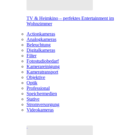
TV & Heimkino – perfektes Entertainment im
Wohnzimmer
Actionkameras
Analogkameras
Beleuchtung
Digitalkameras
Filter
Fotostudiobedarf
Kamerareinigung
Kameratransport
Objektive
Optik
Professional
Speichermedien
Stative
Stromversorgung
Videokameras