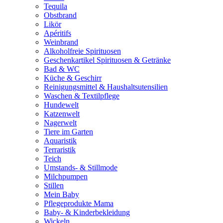
Tequila
Obstbrand
Likör
Apéritifs
Weinbrand
Alkoholfreie Spirituosen
Geschenkartikel Spirituosen & Getränke
Bad & WC
Küche & Geschirr
Reinigungsmittel & Haushaltsutensilien
Waschen & Textilpflege
Hundewelt
Katzenwelt
Nagerwelt
Tiere im Garten
Aquaristik
Terraristik
Teich
Umstands- & Stillmode
Milchpumpen
Stillen
Mein Baby
Pflegeprodukte Mama
Baby- & Kinderbekleidung
Wickeln