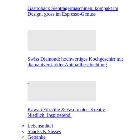
Gastroback Siebträgermaschinen: kompakt im
Design, gross im Espresso-Genuss
Swiss Diamond: hochwertiges Kochgeschirr mit
diamantverstärkter Antihaftbeschichtung
Kawaii Filzstifte & Fasermaler: Kreativ.
Niedlich. Inspirierend.
Lebensmittel
Snacks & Süsses
Getränke