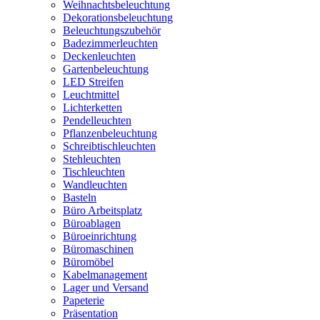
Weihnachtsbeleuchtung
Dekorationsbeleuchtung
Beleuchtungszubehör
Badezimmerleuchten
Deckenleuchten
Gartenbeleuchtung
LED Streifen
Leuchtmittel
Lichterketten
Pendelleuchten
Pflanzenbeleuchtung
Schreibtischleuchten
Stehleuchten
Tischleuchten
Wandleuchten
Basteln
Büro Arbeitsplatz
Büroablagen
Büroeinrichtung
Büromaschinen
Büromöbel
Kabelmanagement
Lager und Versand
Papeterie
Präsentation