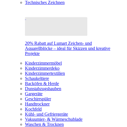
Technisches Zeichnen
20% Rabatt auf Lumart Zeichen- und
Aquarellblöcke – ideal für Skizzen und kreative
Projekte
Kinderzimmermöbel
Kinderzimmerdeko
Kinderzimmertextilien
Schaukeltiere
Backöfen & Herde
Dunstabzugshauben
Gargeräte
Geschirrspüler
Handtrockner
Kochfeld
Kühl- und Gefriergeräte
Vakuumier- & Wärmeschublade
Waschen & Trocknen