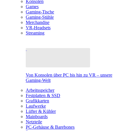
Konsolen
Games
Gaming-Tische
Gaming-Stühle
Merchandise
VR-Headsets
Streaming
Von Konsolen über PC bis hin zu VR – unsere
Gaming-Welt
Arbeitsspeicher
Festplatten & SSD
Grafikkarten
Laufwerke
Lüfter & Kühler
Mainboards
Netzteile
PC-Gehäuse & Barebones