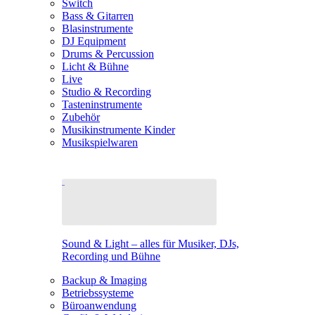
Switch
Bass & Gitarren
Blasinstrumente
DJ Equipment
Drums & Percussion
Licht & Bühne
Live
Studio & Recording
Tasteninstrumente
Zubehör
Musikinstrumente Kinder
Musikspielwaren
Sound & Light – alles für Musiker, DJs,
Recording und Bühne
Backup & Imaging
Betriebssysteme
Büroanwendung