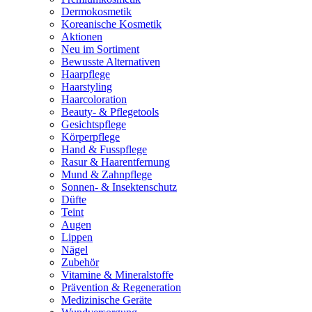
Dermokosmetik
Koreanische Kosmetik
Aktionen
Neu im Sortiment
Bewusste Alternativen
Haarpflege
Haarstyling
Haarcoloration
Beauty- & Pflegetools
Gesichtspflege
Körperpflege
Hand & Fusspflege
Rasur & Haarentfernung
Mund & Zahnpflege
Sonnen- & Insektenschutz
Düfte
Teint
Augen
Lippen
Nägel
Zubehör
Vitamine & Mineralstoffe
Prävention & Regeneration
Medizinische Geräte