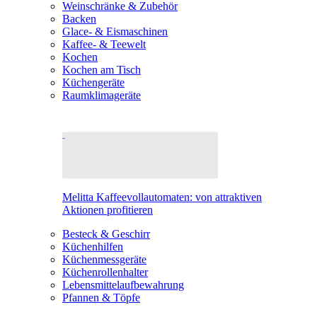
Weinschränke & Zubehör
Backen
Glace- & Eismaschinen
Kaffee- & Teewelt
Kochen
Kochen am Tisch
Küchengeräte
Raumklimageräte
Melitta Kaffeevollautomaten: von attraktiven
Aktionen profitieren
Besteck & Geschirr
Küchenhilfen
Küchenmessgeräte
Küchenrollenhalter
Lebensmittelaufbewahrung
Pfannen & Töpfe