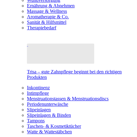
Wundversorgung
Ernährung & Abnehmen
Massage & Wellness
Aromatherapie & Co.
Sanität & Hilfsmittel
Therapiebedarf
Trisa – gute Zahnpflege beginnt bei den richtigen
Produkten
Inkontinenz
Intimpflege
Menstruationstassen & Menstruationsdiscs
Periodenunterwäsche
Slipeinlagen
Slipeinlagen & Binden
Tampons
Taschen- & Kosmetiktücher
Watte & Wattestäbchen