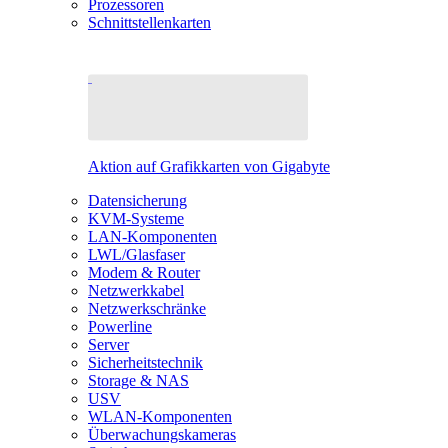
Prozessoren
Schnittstellenkarten
Aktion auf Grafikkarten von Gigabyte
Datensicherung
KVM-Systeme
LAN-Komponenten
LWL/Glasfaser
Modem & Router
Netzwerkkabel
Netzwerkschränke
Powerline
Server
Sicherheitstechnik
Storage & NAS
USV
WLAN-Komponenten
Überwachungskameras