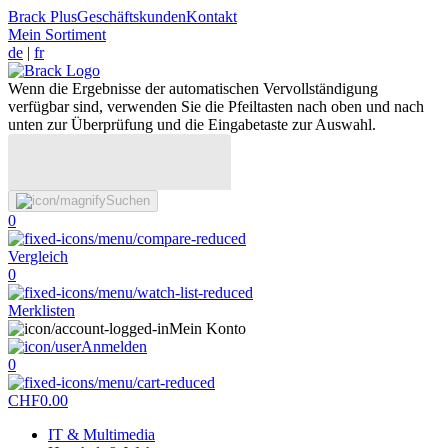
Brack Plus
Geschäftskunden
Kontakt
Mein Sortiment
de
|
fr
Wenn die Ergebnisse der automatischen Vervollständigung
verfügbar sind, verwenden Sie die Pfeiltasten nach oben und nach
unten zur Überprüfung und die Eingabetaste zur Auswahl.
Suchen
0
Vergleich
0
Merklisten
Mein Konto
Anmelden
0
CHF
0.00
IT & Multimedia