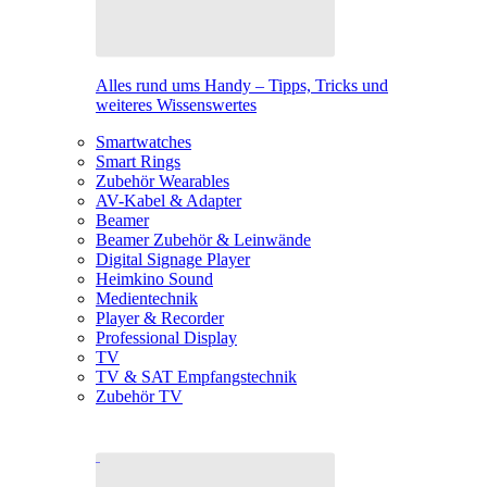
Alles rund ums Handy – Tipps, Tricks und
weiteres Wissenswertes
Smartwatches
Smart Rings
Zubehör Wearables
AV-Kabel & Adapter
Beamer
Beamer Zubehör & Leinwände
Digital Signage Player
Heimkino Sound
Medientechnik
Player & Recorder
Professional Display
TV
TV & SAT Empfangstechnik
Zubehör TV