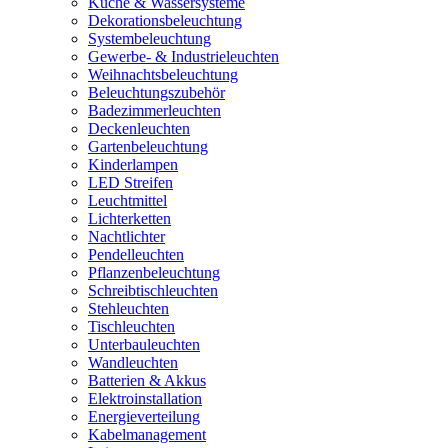
Küche & Wassersysteme
Dekorationsbeleuchtung
Systembeleuchtung
Gewerbe- & Industrieleuchten
Weihnachtsbeleuchtung
Beleuchtungszubehör
Badezimmerleuchten
Deckenleuchten
Gartenbeleuchtung
Kinderlampen
LED Streifen
Leuchtmittel
Lichterketten
Nachtlichter
Pendelleuchten
Pflanzenbeleuchtung
Schreibtischleuchten
Stehleuchten
Tischleuchten
Unterbauleuchten
Wandleuchten
Batterien & Akkus
Elektroinstallation
Energieverteilung
Kabelmanagement