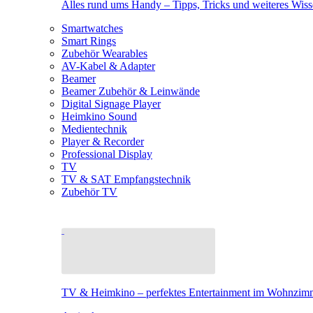
Alles rund ums Handy – Tipps, Tricks und weiteres Wis
Smartwatches
Smart Rings
Zubehör Wearables
AV-Kabel & Adapter
Beamer
Beamer Zubehör & Leinwände
Digital Signage Player
Heimkino Sound
Medientechnik
Player & Recorder
Professional Display
TV
TV & SAT Empfangstechnik
Zubehör TV
TV & Heimkino – perfektes Entertainment im Wohnzim