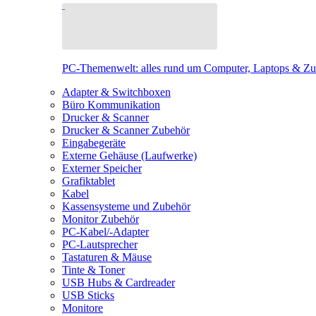
PC-Themenwelt: alles rund um Computer, Laptops & Z
Adapter & Switchboxen
Büro Kommunikation
Drucker & Scanner
Drucker & Scanner Zubehör
Eingabegeräte
Externe Gehäuse (Laufwerke)
Externer Speicher
Grafiktablet
Kabel
Kassensysteme und Zubehör
Monitor Zubehör
PC-Kabel/-Adapter
PC-Lautsprecher
Tastaturen & Mäuse
Tinte & Toner
USB Hubs & Cardreader
USB Sticks
Monitore