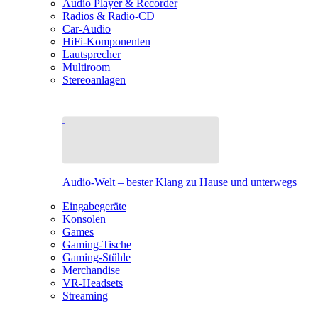
Audio Player & Recorder
Radios & Radio-CD
Car-Audio
HiFi-Komponenten
Lautsprecher
Multiroom
Stereoanlagen
Audio-Welt – bester Klang zu Hause und unterwegs
Eingabegeräte
Konsolen
Games
Gaming-Tische
Gaming-Stühle
Merchandise
VR-Headsets
Streaming