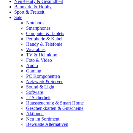
Neu
Beauty & Gesundheit
Baumarkt & Hobby
Sport & Freizeit
Sale
Notebook
Smartphones
Computer & Tablets
Peripherie & Kabel
Handy & Telefonie
Wearables
TV & Heimkino
Foto & Video
Audio
Gaming
PC Komponenten
Netzwerk & Server
Sound & Light
Software
IT Sicherheit
Haussteuerung & Smart Home
Geschenkkarten & Gutscheine
Aktionen
Neu im Sortiment
Bewusste Alternativen