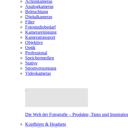
Actionkameras
Analogkameras
Beleuchtung
Digitalkameras
Filter
Fotostudiobedarf
Kamerareinigung
Kameratransport
Objektive
Optik
Professional
Speichermedien
Stative
Stromversorgung
Videokameras
Die Welt der Fotografie – Produkte, Tipps und Inspiratio
Kopfhörer & Headsets