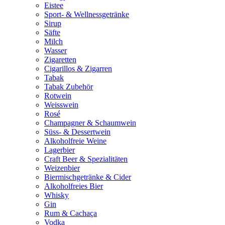
Eistee
Sport- & Wellnessgetränke
Sirup
Säfte
Milch
Wasser
Zigaretten
Cigarillos & Zigarren
Tabak
Tabak Zubehör
Rotwein
Weisswein
Rosé
Champagner & Schaumwein
Süss- & Dessertwein
Alkoholfreie Weine
Lagerbier
Craft Beer & Spezialitäten
Weizenbier
Biermischgetränke & Cider
Alkoholfreies Bier
Whisky
Gin
Rum & Cachaça
Vodka