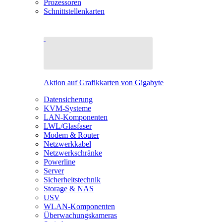
Prozessoren
Schnittstellenkarten
Aktion auf Grafikkarten von Gigabyte
Datensicherung
KVM-Systeme
LAN-Komponenten
LWL/Glasfaser
Modem & Router
Netzwerkkabel
Netzwerkschränke
Powerline
Server
Sicherheitstechnik
Storage & NAS
USV
WLAN-Komponenten
Überwachungskameras