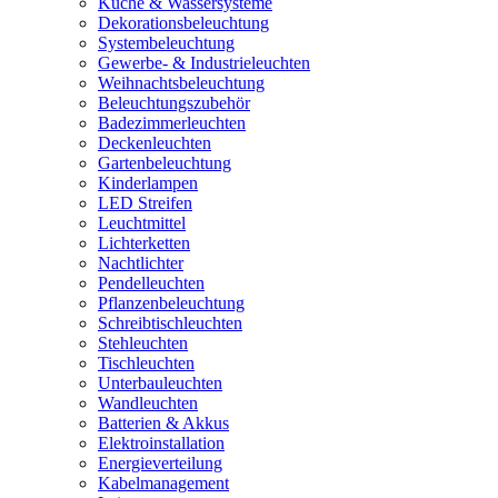
Küche & Wassersysteme
Dekorationsbeleuchtung
Systembeleuchtung
Gewerbe- & Industrieleuchten
Weihnachtsbeleuchtung
Beleuchtungszubehör
Badezimmerleuchten
Deckenleuchten
Gartenbeleuchtung
Kinderlampen
LED Streifen
Leuchtmittel
Lichterketten
Nachtlichter
Pendelleuchten
Pflanzenbeleuchtung
Schreibtischleuchten
Stehleuchten
Tischleuchten
Unterbauleuchten
Wandleuchten
Batterien & Akkus
Elektroinstallation
Energieverteilung
Kabelmanagement