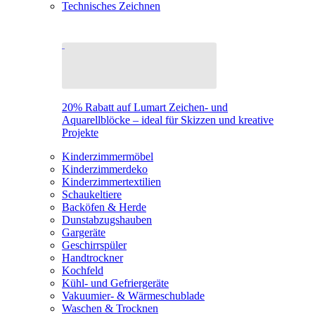
Technisches Zeichnen
20% Rabatt auf Lumart Zeichen- und
Aquarellblöcke – ideal für Skizzen und kreative
Projekte
Kinderzimmermöbel
Kinderzimmerdeko
Kinderzimmertextilien
Schaukeltiere
Backöfen & Herde
Dunstabzugshauben
Gargeräte
Geschirrspüler
Handtrockner
Kochfeld
Kühl- und Gefriergeräte
Vakuumier- & Wärmeschublade
Waschen & Trocknen