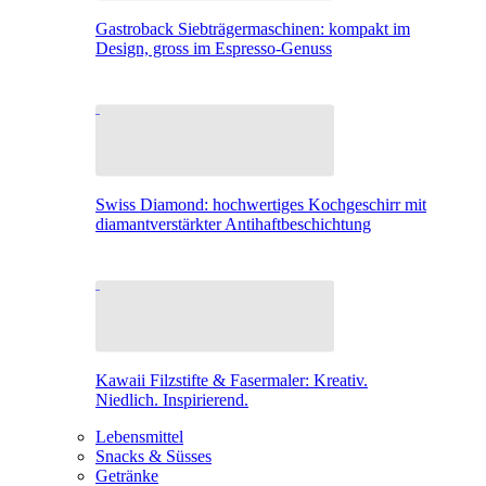
Gastroback Siebträgermaschinen: kompakt im
Design, gross im Espresso-Genuss
Swiss Diamond: hochwertiges Kochgeschirr mit
diamantverstärkter Antihaftbeschichtung
Kawaii Filzstifte & Fasermaler: Kreativ.
Niedlich. Inspirierend.
Lebensmittel
Snacks & Süsses
Getränke