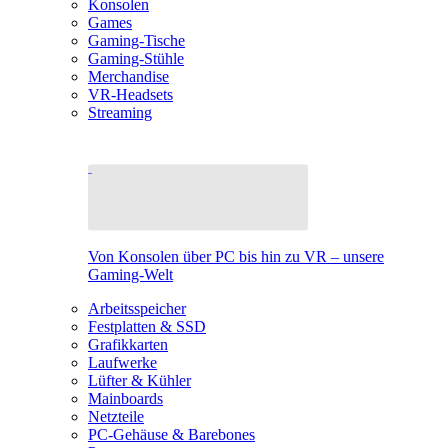
Konsolen
Games
Gaming-Tische
Gaming-Stühle
Merchandise
VR-Headsets
Streaming
Von Konsolen über PC bis hin zu VR – unsere
Gaming-Welt
Arbeitsspeicher
Festplatten & SSD
Grafikkarten
Laufwerke
Lüfter & Kühler
Mainboards
Netzteile
PC-Gehäuse & Barebones