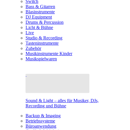
Switch
Bass & Gitarren
Blasinstrumente
DJ Equipment
Drums & Percussion
Licht & Bühne
Live
Studio & Recording
Tasteninstrumente
Zubehör
Musikinstrumente Kinder
Musikspielwaren
Sound & Light – alles für Musiker, DJs,
Recording und Bühne
Backup & Imaging
Betriebssysteme
Büroanwendung