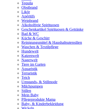
Tequila
Obstbrand
Likör
Apéritifs
Weinbrand
Alkoholfreie Spirituosen
Geschenkartikel Spirituosen & Getränke
Bad & WC
Küche & Geschirr
Reinigungsmittel & Haushaltsutensilien
Waschen & Textilpflege
Hundewelt
Katzenwelt
Nagerwelt
Tiere im Garten
Aquaristik
Terraristik
Teich
Umstands- & Stillmode
Milchpumpen
Stillen
Mein Baby
Pflegeprodukte Mama
Baby- & Kinderbekleidung
Wickeln