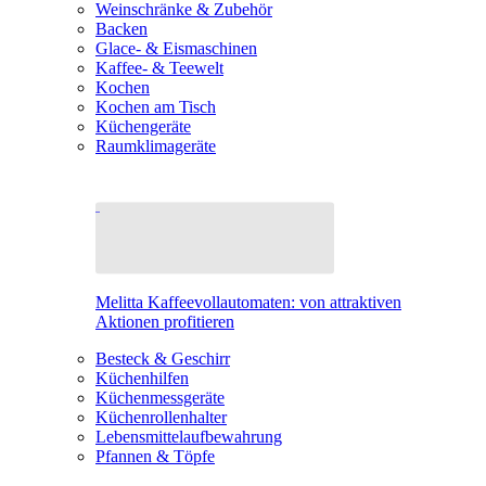
Weinschränke & Zubehör
Backen
Glace- & Eismaschinen
Kaffee- & Teewelt
Kochen
Kochen am Tisch
Küchengeräte
Raumklimageräte
Melitta Kaffeevollautomaten: von attraktiven
Aktionen profitieren
Besteck & Geschirr
Küchenhilfen
Küchenmessgeräte
Küchenrollenhalter
Lebensmittelaufbewahrung
Pfannen & Töpfe