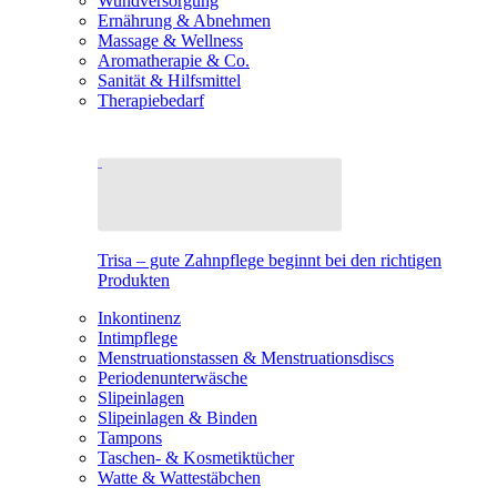
Wundversorgung
Ernährung & Abnehmen
Massage & Wellness
Aromatherapie & Co.
Sanität & Hilfsmittel
Therapiebedarf
Trisa – gute Zahnpflege beginnt bei den richtigen
Produkten
Inkontinenz
Intimpflege
Menstruationstassen & Menstruationsdiscs
Periodenunterwäsche
Slipeinlagen
Slipeinlagen & Binden
Tampons
Taschen- & Kosmetiktücher
Watte & Wattestäbchen