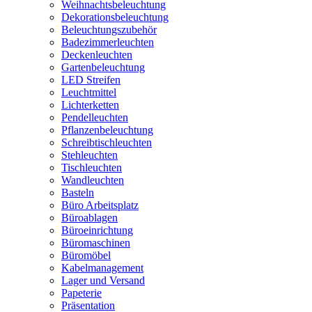
Weihnachtsbeleuchtung
Dekorationsbeleuchtung
Beleuchtungszubehör
Badezimmerleuchten
Deckenleuchten
Gartenbeleuchtung
LED Streifen
Leuchtmittel
Lichterketten
Pendelleuchten
Pflanzenbeleuchtung
Schreibtischleuchten
Stehleuchten
Tischleuchten
Wandleuchten
Basteln
Büro Arbeitsplatz
Büroablagen
Büroeinrichtung
Büromaschinen
Büromöbel
Kabelmanagement
Lager und Versand
Papeterie
Präsentation