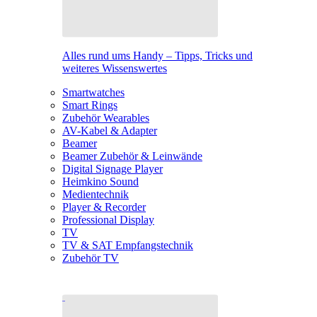
Alles rund ums Handy – Tipps, Tricks und
weiteres Wissenswertes
Smartwatches
Smart Rings
Zubehör Wearables
AV-Kabel & Adapter
Beamer
Beamer Zubehör & Leinwände
Digital Signage Player
Heimkino Sound
Medientechnik
Player & Recorder
Professional Display
TV
TV & SAT Empfangstechnik
Zubehör TV