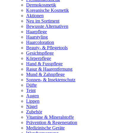
Dermokosmetik
Koreanische Kosmetik
Aktionen
Neu im Sortiment
Bewusste Alternativen
Haarpflege
Haarstyling
Haarcoloration
Beauty- & Pflegetools
Gesichtspflege
Körperpflege
Hand & Fusspflege
Rasur & Haarentfernung
Mund & Zahnpflege
Sonnen- & Insektenschutz
Düfte
Teint
Augen
Lippen
Nägel
Zubehör
Vitamine & Mineralstoffe
Prävention & Regeneration
Medizinische Geräte