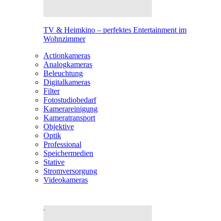
TV & Heimkino – perfektes Entertainment im
Wohnzimmer
Actionkameras
Analogkameras
Beleuchtung
Digitalkameras
Filter
Fotostudiobedarf
Kamerareinigung
Kameratransport
Objektive
Optik
Professional
Speichermedien
Stative
Stromversorgung
Videokameras