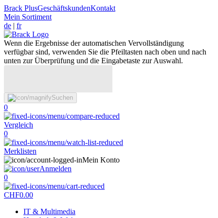
Brack Plus
Geschäftskunden
Kontakt
Mein Sortiment
de
|
fr
Wenn die Ergebnisse der automatischen Vervollständigung
verfügbar sind, verwenden Sie die Pfeiltasten nach oben und nach
unten zur Überprüfung und die Eingabetaste zur Auswahl.
Suchen
0
Vergleich
0
Merklisten
Mein Konto
Anmelden
0
CHF
0.00
IT & Multimedia