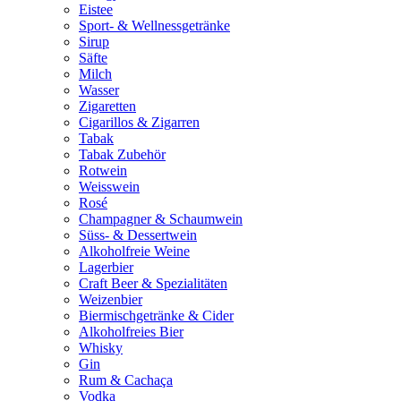
Eistee
Sport- & Wellnessgetränke
Sirup
Säfte
Milch
Wasser
Zigaretten
Cigarillos & Zigarren
Tabak
Tabak Zubehör
Rotwein
Weisswein
Rosé
Champagner & Schaumwein
Süss- & Dessertwein
Alkoholfreie Weine
Lagerbier
Craft Beer & Spezialitäten
Weizenbier
Biermischgetränke & Cider
Alkoholfreies Bier
Whisky
Gin
Rum & Cachaça
Vodka