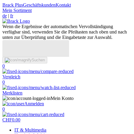
Brack Plus
Geschäftskunden
Kontakt
Mein Sortiment
de
|
fr
Wenn die Ergebnisse der automatischen Vervollständigung
verfügbar sind, verwenden Sie die Pfeiltasten nach oben und nach
unten zur Überprüfung und die Eingabetaste zur Auswahl.
Suchen
0
Vergleich
0
Merklisten
Mein Konto
Anmelden
0
CHF
0.00
IT & Multimedia