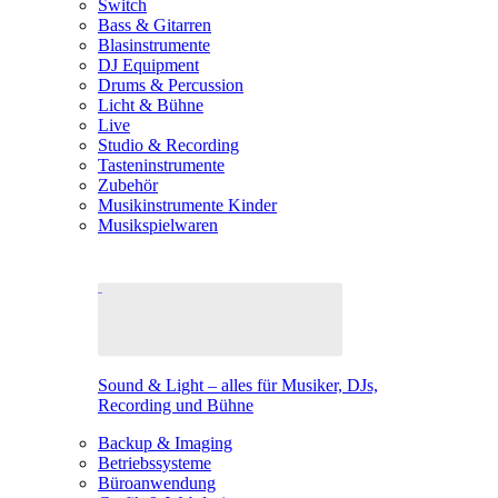
Switch
Bass & Gitarren
Blasinstrumente
DJ Equipment
Drums & Percussion
Licht & Bühne
Live
Studio & Recording
Tasteninstrumente
Zubehör
Musikinstrumente Kinder
Musikspielwaren
Sound & Light – alles für Musiker, DJs,
Recording und Bühne
Backup & Imaging
Betriebssysteme
Büroanwendung