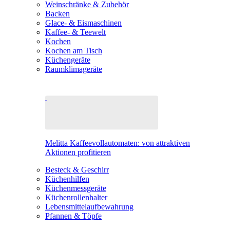
Weinschränke & Zubehör
Backen
Glace- & Eismaschinen
Kaffee- & Teewelt
Kochen
Kochen am Tisch
Küchengeräte
Raumklimageräte
Melitta Kaffeevollautomaten: von attraktiven
Aktionen profitieren
Besteck & Geschirr
Küchenhilfen
Küchenmessgeräte
Küchenrollenhalter
Lebensmittelaufbewahrung
Pfannen & Töpfe