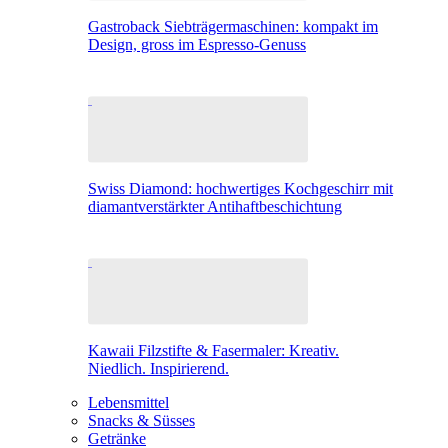
Gastroback Siebträgermaschinen: kompakt im
Design, gross im Espresso-Genuss
Swiss Diamond: hochwertiges Kochgeschirr mit
diamantverstärkter Antihaftbeschichtung
Kawaii Filzstifte & Fasermaler: Kreativ.
Niedlich. Inspirierend.
Lebensmittel
Snacks & Süsses
Getränke