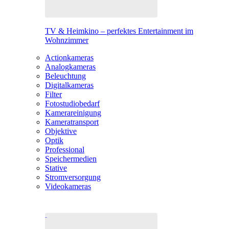
TV & Heimkino – perfektes Entertainment im
Wohnzimmer
Actionkameras
Analogkameras
Beleuchtung
Digitalkameras
Filter
Fotostudiobedarf
Kamerareinigung
Kameratransport
Objektive
Optik
Professional
Speichermedien
Stative
Stromversorgung
Videokameras