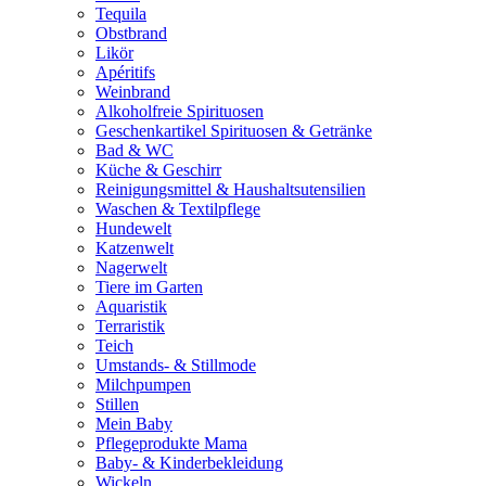
Tequila
Obstbrand
Likör
Apéritifs
Weinbrand
Alkoholfreie Spirituosen
Geschenkartikel Spirituosen & Getränke
Bad & WC
Küche & Geschirr
Reinigungsmittel & Haushaltsutensilien
Waschen & Textilpflege
Hundewelt
Katzenwelt
Nagerwelt
Tiere im Garten
Aquaristik
Terraristik
Teich
Umstands- & Stillmode
Milchpumpen
Stillen
Mein Baby
Pflegeprodukte Mama
Baby- & Kinderbekleidung
Wickeln