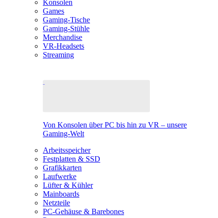
Konsolen
Games
Gaming-Tische
Gaming-Stühle
Merchandise
VR-Headsets
Streaming
Von Konsolen über PC bis hin zu VR – unsere
Gaming-Welt
Arbeitsspeicher
Festplatten & SSD
Grafikkarten
Laufwerke
Lüfter & Kühler
Mainboards
Netzteile
PC-Gehäuse & Barebones