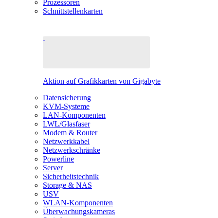
Prozessoren
Schnittstellenkarten
Aktion auf Grafikkarten von Gigabyte
Datensicherung
KVM-Systeme
LAN-Komponenten
LWL/Glasfaser
Modem & Router
Netzwerkkabel
Netzwerkschränke
Powerline
Server
Sicherheitstechnik
Storage & NAS
USV
WLAN-Komponenten
Überwachungskameras