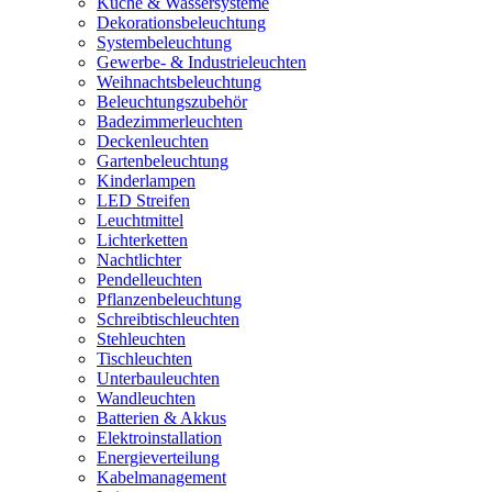
Küche & Wassersysteme
Dekorationsbeleuchtung
Systembeleuchtung
Gewerbe- & Industrieleuchten
Weihnachtsbeleuchtung
Beleuchtungszubehör
Badezimmerleuchten
Deckenleuchten
Gartenbeleuchtung
Kinderlampen
LED Streifen
Leuchtmittel
Lichterketten
Nachtlichter
Pendelleuchten
Pflanzenbeleuchtung
Schreibtischleuchten
Stehleuchten
Tischleuchten
Unterbauleuchten
Wandleuchten
Batterien & Akkus
Elektroinstallation
Energieverteilung
Kabelmanagement