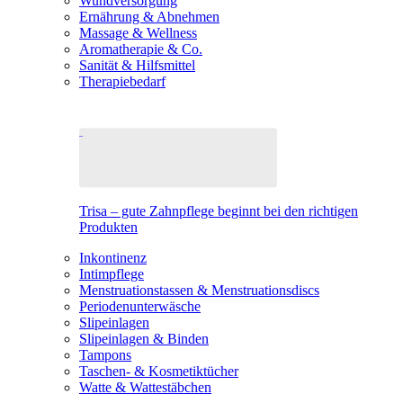
Wundversorgung
Ernährung & Abnehmen
Massage & Wellness
Aromatherapie & Co.
Sanität & Hilfsmittel
Therapiebedarf
Trisa – gute Zahnpflege beginnt bei den richtigen
Produkten
Inkontinenz
Intimpflege
Menstruationstassen & Menstruationsdiscs
Periodenunterwäsche
Slipeinlagen
Slipeinlagen & Binden
Tampons
Taschen- & Kosmetiktücher
Watte & Wattestäbchen