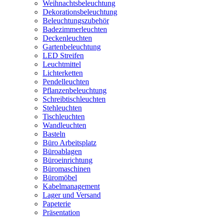
Weihnachtsbeleuchtung
Dekorationsbeleuchtung
Beleuchtungszubehör
Badezimmerleuchten
Deckenleuchten
Gartenbeleuchtung
LED Streifen
Leuchtmittel
Lichterketten
Pendelleuchten
Pflanzenbeleuchtung
Schreibtischleuchten
Stehleuchten
Tischleuchten
Wandleuchten
Basteln
Büro Arbeitsplatz
Büroablagen
Büroeinrichtung
Büromaschinen
Büromöbel
Kabelmanagement
Lager und Versand
Papeterie
Präsentation