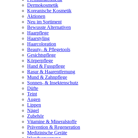
Dermokosmetik
Koreanische Kosmetik
Aktionen
Neu im Sortiment
Bewusste Alternativen
Haarpflege
Haarstyling
Haarcoloration
Beauty- & Pflegetools
Gesichtspflege
Körperpflege
Hand & Fusspflege
Rasur & Haarentfernung
Mund & Zahnpflege
Sonnen- & Insektenschutz
Düfte
Teint
Augen
Lippen
Nägel
Zubehör
Vitamine & Mineralstoffe
Prävention & Regeneration
Medizinische Geräte