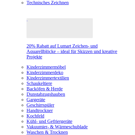
Technisches Zeichnen
20% Rabatt auf Lumart Zeichen- und
Aquarellblöcke – ideal für Skizzen und kreative
Projekte
Kinderzimmermöbel
Kinderzimmerdeko
Kinderzimmertextilien
Schaukeltiere
Backöfen & Herde
Dunstabzugshauben
Gargeräte
Geschirrspüler
Handtrockner
Kochfeld
Kühl- und Gefriergeräte
Vakuumier- & Wärmeschublade
Waschen & Trocknen