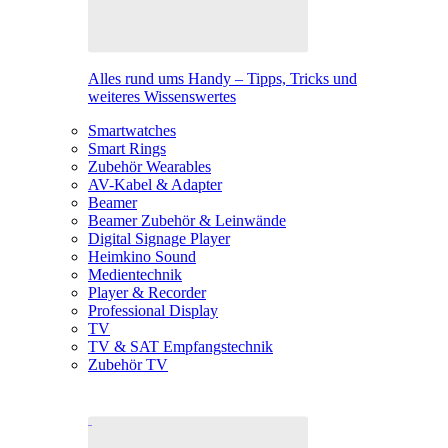
Alles rund ums Handy – Tipps, Tricks und
weiteres Wissenswertes
Smartwatches
Smart Rings
Zubehör Wearables
AV-Kabel & Adapter
Beamer
Beamer Zubehör & Leinwände
Digital Signage Player
Heimkino Sound
Medientechnik
Player & Recorder
Professional Display
TV
TV & SAT Empfangstechnik
Zubehör TV