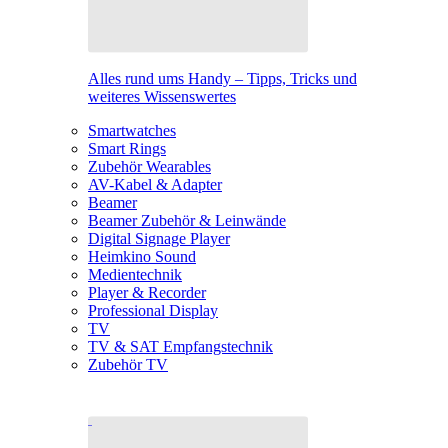
Alles rund ums Handy – Tipps, Tricks und
weiteres Wissenswertes
Smartwatches
Smart Rings
Zubehör Wearables
AV-Kabel & Adapter
Beamer
Beamer Zubehör & Leinwände
Digital Signage Player
Heimkino Sound
Medientechnik
Player & Recorder
Professional Display
TV
TV & SAT Empfangstechnik
Zubehör TV