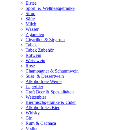
Eistee
Sport- & Wellnessgetränke
Sirup
Säfte
Milch
Wasser
Zigaretten
Cigarillos & Zigarren
Tabak
Tabak Zubehör
Rotwein
Weisswein
Rosé
Champagner & Schaumwein
Süss- & Dessertwein
Alkoholfreie Weine
Lagerbier
Craft Beer & Spezialitäten
Weizenbier
Biermischgetränke & Cider
Alkoholfreies Bier
Whisky
Gin
Rum & Cachaça
Vodka