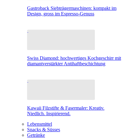
Gastroback Siebträgermaschinen: kompakt im
Design, gross im Espresso-Genuss
Swiss Diamond: hochwertiges Kochgeschirr mit
diamantverstärkter Antihaftbeschichtung
Kawaii Filzstifte & Fasermaler: Kreativ.
Niedlich. Inspirierend.
Lebensmittel
Snacks & Süsses
Getränke