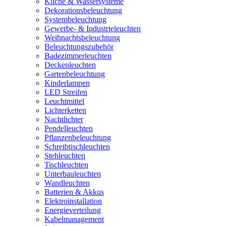
Küche & Wassersysteme
Dekorationsbeleuchtung
Systembeleuchtung
Gewerbe- & Industrieleuchten
Weihnachtsbeleuchtung
Beleuchtungszubehör
Badezimmerleuchten
Deckenleuchten
Gartenbeleuchtung
Kinderlampen
LED Streifen
Leuchtmittel
Lichterketten
Nachtlichter
Pendelleuchten
Pflanzenbeleuchtung
Schreibtischleuchten
Stehleuchten
Tischleuchten
Unterbauleuchten
Wandleuchten
Batterien & Akkus
Elektroinstallation
Energieverteilung
Kabelmanagement