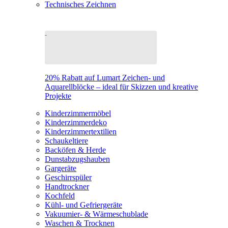
Technisches Zeichnen
20% Rabatt auf Lumart Zeichen- und
Aquarellblöcke – ideal für Skizzen und kreative
Projekte
Kinderzimmermöbel
Kinderzimmerdeko
Kinderzimmertextilien
Schaukeltiere
Backöfen & Herde
Dunstabzugshauben
Gargeräte
Geschirrspüler
Handtrockner
Kochfeld
Kühl- und Gefriergeräte
Vakuumier- & Wärmeschublade
Waschen & Trocknen