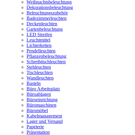
Weihnachtsbeleuchtung
Dekorationsbeleuchtung
Beleuchtungszubehör
Badezimmerleuchten
Deckenleuchten
Gartenbeleuchtung
LED Streifen
Leuchtmittel
Lichterketten
Pendelleuchten
Pflanzenbeleuchtung
Schreibtischleuchten
Stehleuchten
Tischleuchten
Wandleuchten
Basteln
Büro Arbeitsplatz
Büroablagen
Büroeinrichtung
Büromaschinen
Büromöbel
Kabelmanagement
Lager und Versand
Papeterie
Präsentation