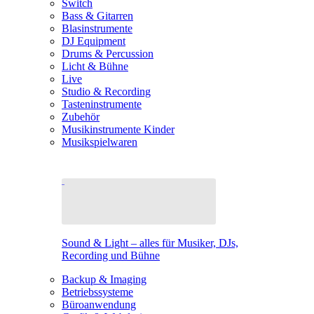
Switch
Bass & Gitarren
Blasinstrumente
DJ Equipment
Drums & Percussion
Licht & Bühne
Live
Studio & Recording
Tasteninstrumente
Zubehör
Musikinstrumente Kinder
Musikspielwaren
Sound & Light – alles für Musiker, DJs,
Recording und Bühne
Backup & Imaging
Betriebssysteme
Büroanwendung