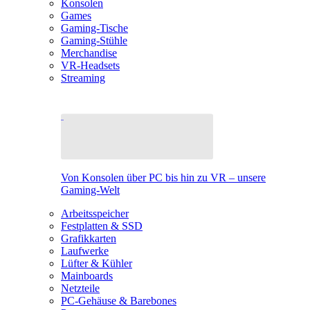
Konsolen
Games
Gaming-Tische
Gaming-Stühle
Merchandise
VR-Headsets
Streaming
Von Konsolen über PC bis hin zu VR – unsere
Gaming-Welt
Arbeitsspeicher
Festplatten & SSD
Grafikkarten
Laufwerke
Lüfter & Kühler
Mainboards
Netzteile
PC-Gehäuse & Barebones