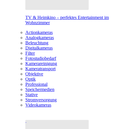
TV & Heimkino – perfektes Entertainment im
Wohnzimmer
Actionkameras
Analogkameras
Beleuchtung
Digitalkameras
Filter
Fotostudiobedarf
Kamerareinigung
Kameratransport
Objektive
Optik
Professional
Speichermedien
Stative
Stromversorgung
Videokameras