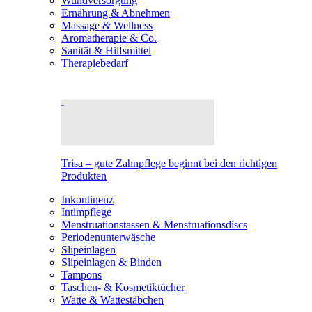
Wundversorgung
Ernährung & Abnehmen
Massage & Wellness
Aromatherapie & Co.
Sanität & Hilfsmittel
Therapiebedarf
Trisa – gute Zahnpflege beginnt bei den richtigen
Produkten
Inkontinenz
Intimpflege
Menstruationstassen & Menstruationsdiscs
Periodenunterwäsche
Slipeinlagen
Slipeinlagen & Binden
Tampons
Taschen- & Kosmetiktücher
Watte & Wattestäbchen