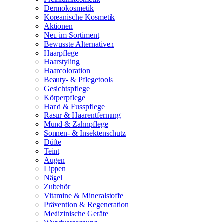
Dermokosmetik
Koreanische Kosmetik
Aktionen
Neu im Sortiment
Bewusste Alternativen
Haarpflege
Haarstyling
Haarcoloration
Beauty- & Pflegetools
Gesichtspflege
Körperpflege
Hand & Fusspflege
Rasur & Haarentfernung
Mund & Zahnpflege
Sonnen- & Insektenschutz
Düfte
Teint
Augen
Lippen
Nägel
Zubehör
Vitamine & Mineralstoffe
Prävention & Regeneration
Medizinische Geräte