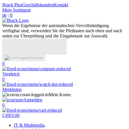
Brack Plus
Geschäftskunden
Kontakt
Mein Sortiment
de
|
fr
Wenn die Ergebnisse der automatischen Vervollständigung
verfügbar sind, verwenden Sie die Pfeiltasten nach oben und nach
unten zur Überprüfung und die Eingabetaste zur Auswahl.
Suchen
0
Vergleich
0
Merklisten
Mein Konto
Anmelden
0
CHF
0.00
IT & Multimedia