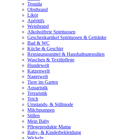
Tequila
Obstbrand
Likör
Apéritifs
Weinbrand
Alkoholfreie Spirituosen
Geschenkartikel Spirituosen & Getränke
Bad & WC
Küche & Geschirr
Reinigungsmittel & Haushaltsutensilien
Waschen & Textilpflege
Hundewelt
Katzenwelt
Nagerwelt
Tiere im Garten
Aquaristik
Terraristik
Teich
Umstands- & Stillmode
Milchpumpen
Stillen
Mein Baby
Pflegeprodukte Mama
Baby- & Kinderbekleidung
Wickeln