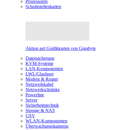
Prozessoren
Schnittstellenkarten
Aktion auf Grafikkarten von Gigabyte
Datensicherung
KVM-Systeme
LAN-Komponenten
LWL/Glasfaser
Modem & Router
Netzwerkkabel
Netzwerkschränke
Powerline
Server
Sicherheitstechnik
Storage & NAS
USV
WLAN-Komponenten
Überwachungskameras