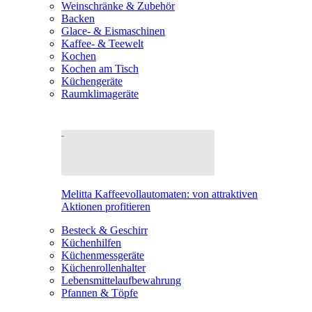
Weinschränke & Zubehör
Backen
Glace- & Eismaschinen
Kaffee- & Teewelt
Kochen
Kochen am Tisch
Küchengeräte
Raumklimageräte
Melitta Kaffeevollautomaten: von attraktiven
Aktionen profitieren
Besteck & Geschirr
Küchenhilfen
Küchenmessgeräte
Küchenrollenhalter
Lebensmittelaufbewahrung
Pfannen & Töpfe