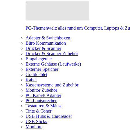
PC-Themenwelt: alles rund um Computer, Laptops & Z
Adapter & Switchboxen
Büro Kommunikation
Drucker & Scanner
Drucker & Scanner Zubehör
Eingabegeräte
Externe Gehäuse (Laufwerke)
Externer Speicher
Grafiktablet
Kabel
Kassensysteme und Zubehör
Monitor Zubehör
PC-Kabel/-Adapter
PC-Lautsprecher
Tastaturen & Mäuse
Tinte & Toner
USB Hubs & Cardreader
USB Sticks
Monitore