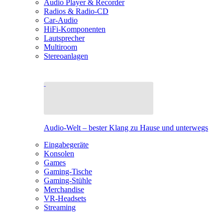
Audio Player & Recorder
Radios & Radio-CD
Car-Audio
HiFi-Komponenten
Lautsprecher
Multiroom
Stereoanlagen
Audio-Welt – bester Klang zu Hause und unterwegs
Eingabegeräte
Konsolen
Games
Gaming-Tische
Gaming-Stühle
Merchandise
VR-Headsets
Streaming