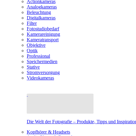
Actionkameras
Analogkameras
Beleuchtung
Digitalkameras
Filter
Fotostudiobedarf
Kamerareinigung
Kameratransport
Objektive
Optik
Professional
Speichermedien
Stative
Stromversorgung
Videokameras
Die Welt der Fotografie – Produkte, Tipps und Inspiratio
Kopfhörer & Headsets