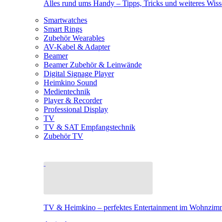
Alles rund ums Handy – Tipps, Tricks und weiteres Wis
Smartwatches
Smart Rings
Zubehör Wearables
AV-Kabel & Adapter
Beamer
Beamer Zubehör & Leinwände
Digital Signage Player
Heimkino Sound
Medientechnik
Player & Recorder
Professional Display
TV
TV & SAT Empfangstechnik
Zubehör TV
TV & Heimkino – perfektes Entertainment im Wohnzim