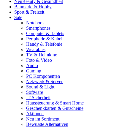
Neu
Beauty & Gesundheit
Baumarkt & Hobby
Sport & Freizeit
Sale
Notebook
Smartphones
Computer & Tablets
Peripherie & Kabel
Handy & Telefonie
Wearables
TV & Heimkino
Foto & Video
Audio
Gaming
PC Komponenten
Netzwerk & Server
Sound & Light
Software
IT Sicherheit
Haussteuerung & Smart Home
Geschenkkarten & Gutscheine
Aktionen
Neu im Sortiment
Bewusste Alternativen