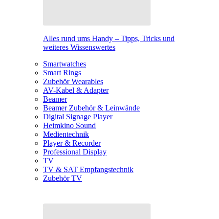
Alles rund ums Handy – Tipps, Tricks und
weiteres Wissenswertes
Smartwatches
Smart Rings
Zubehör Wearables
AV-Kabel & Adapter
Beamer
Beamer Zubehör & Leinwände
Digital Signage Player
Heimkino Sound
Medientechnik
Player & Recorder
Professional Display
TV
TV & SAT Empfangstechnik
Zubehör TV