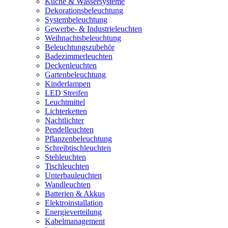
Küche & Wassersysteme
Dekorationsbeleuchtung
Systembeleuchtung
Gewerbe- & Industrieleuchten
Weihnachtsbeleuchtung
Beleuchtungszubehör
Badezimmerleuchten
Deckenleuchten
Gartenbeleuchtung
Kinderlampen
LED Streifen
Leuchtmittel
Lichterketten
Nachtlichter
Pendelleuchten
Pflanzenbeleuchtung
Schreibtischleuchten
Stehleuchten
Tischleuchten
Unterbauleuchten
Wandleuchten
Batterien & Akkus
Elektroinstallation
Energieverteilung
Kabelmanagement