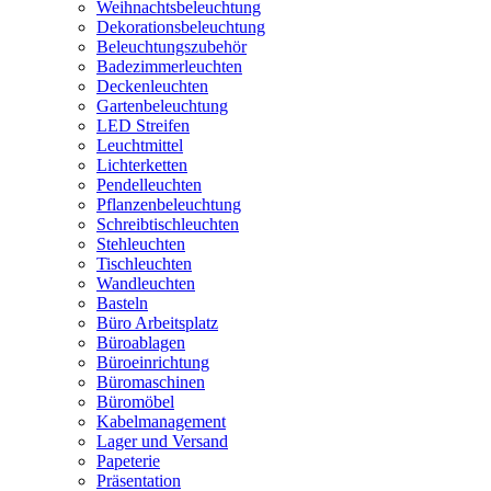
Weihnachtsbeleuchtung
Dekorationsbeleuchtung
Beleuchtungszubehör
Badezimmerleuchten
Deckenleuchten
Gartenbeleuchtung
LED Streifen
Leuchtmittel
Lichterketten
Pendelleuchten
Pflanzenbeleuchtung
Schreibtischleuchten
Stehleuchten
Tischleuchten
Wandleuchten
Basteln
Büro Arbeitsplatz
Büroablagen
Büroeinrichtung
Büromaschinen
Büromöbel
Kabelmanagement
Lager und Versand
Papeterie
Präsentation