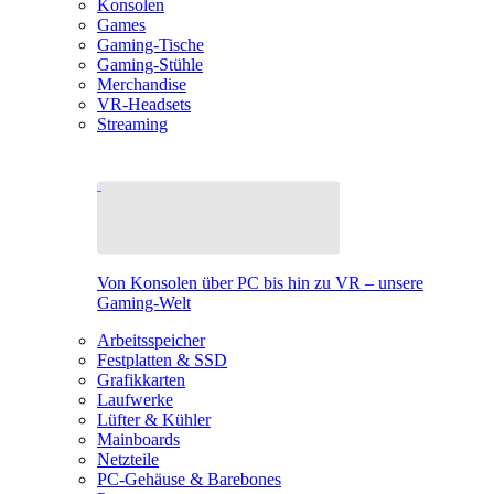
Konsolen
Games
Gaming-Tische
Gaming-Stühle
Merchandise
VR-Headsets
Streaming
Von Konsolen über PC bis hin zu VR – unsere
Gaming-Welt
Arbeitsspeicher
Festplatten & SSD
Grafikkarten
Laufwerke
Lüfter & Kühler
Mainboards
Netzteile
PC-Gehäuse & Barebones