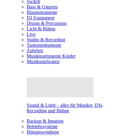
Switch
Bass & Gitarren
Blasinstrumente
DJ Equipment
Drums & Percussion
Licht & Bühne
Live
Studio & Recording
Tasteninstrumente
Zubehör
Musikinstrumente Kinder
Musikspielwaren
Sound & Light – alles für Musiker, DJs,
Recording und Bühne
Backup & Imaging
Betriebssysteme
Büroanwendung