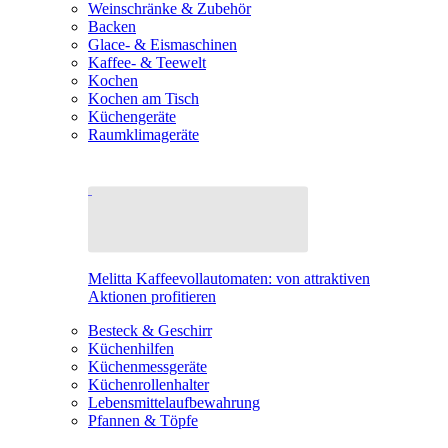
Weinschränke & Zubehör
Backen
Glace- & Eismaschinen
Kaffee- & Teewelt
Kochen
Kochen am Tisch
Küchengeräte
Raumklimageräte
Melitta Kaffeevollautomaten: von attraktiven
Aktionen profitieren
Besteck & Geschirr
Küchenhilfen
Küchenmessgeräte
Küchenrollenhalter
Lebensmittelaufbewahrung
Pfannen & Töpfe