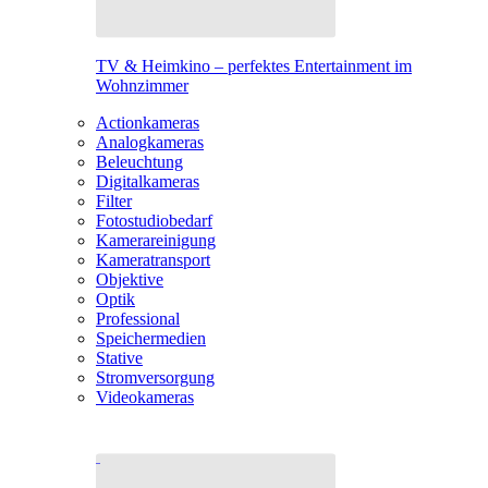
TV & Heimkino – perfektes Entertainment im
Wohnzimmer
Actionkameras
Analogkameras
Beleuchtung
Digitalkameras
Filter
Fotostudiobedarf
Kamerareinigung
Kameratransport
Objektive
Optik
Professional
Speichermedien
Stative
Stromversorgung
Videokameras