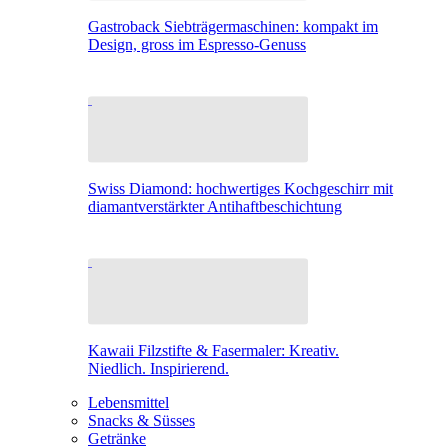
Gastroback Siebträgermaschinen: kompakt im
Design, gross im Espresso-Genuss
Swiss Diamond: hochwertiges Kochgeschirr mit
diamantverstärkter Antihaftbeschichtung
Kawaii Filzstifte & Fasermaler: Kreativ.
Niedlich. Inspirierend.
Lebensmittel
Snacks & Süsses
Getränke