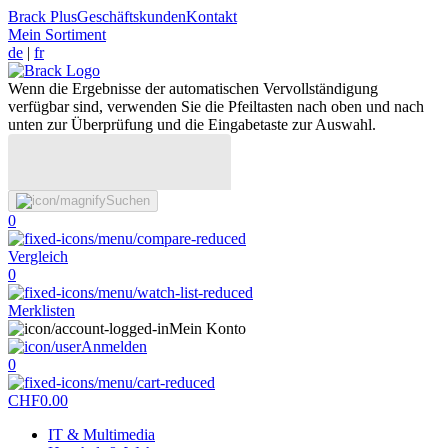
Brack Plus
Geschäftskunden
Kontakt
Mein Sortiment
de
|
fr
Wenn die Ergebnisse der automatischen Vervollständigung
verfügbar sind, verwenden Sie die Pfeiltasten nach oben und nach
unten zur Überprüfung und die Eingabetaste zur Auswahl.
Suchen
0
Vergleich
0
Merklisten
Mein Konto
Anmelden
0
CHF
0.00
IT & Multimedia