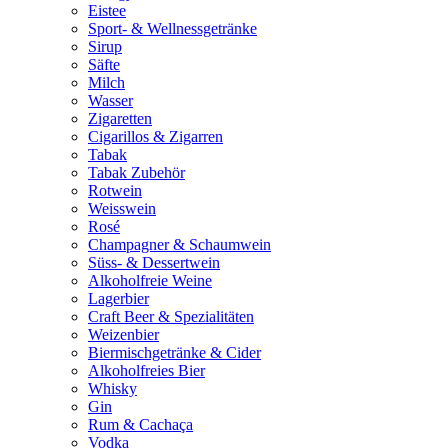
Eistee
Sport- & Wellnessgetränke
Sirup
Säfte
Milch
Wasser
Zigaretten
Cigarillos & Zigarren
Tabak
Tabak Zubehör
Rotwein
Weisswein
Rosé
Champagner & Schaumwein
Süss- & Dessertwein
Alkoholfreie Weine
Lagerbier
Craft Beer & Spezialitäten
Weizenbier
Biermischgetränke & Cider
Alkoholfreies Bier
Whisky
Gin
Rum & Cachaça
Vodka