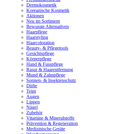
Dermokosmetik
Koreanische Kosmetik
Aktionen
Neu im Sortiment
Bewusste Alternativen
Haarpflege
Haarstyling
Haarcoloration
Beauty- & Pflegetools
Gesichtspflege
Körperpflege
Hand & Fusspflege
Rasur & Haarentfernung
Mund & Zahnpflege
Sonnen- & Insektenschutz
Düfte
Teint
Augen
Lippen
Nägel
Zubehör
Vitamine & Mineralstoffe
Prävention & Regeneration
Medizinische Geräte