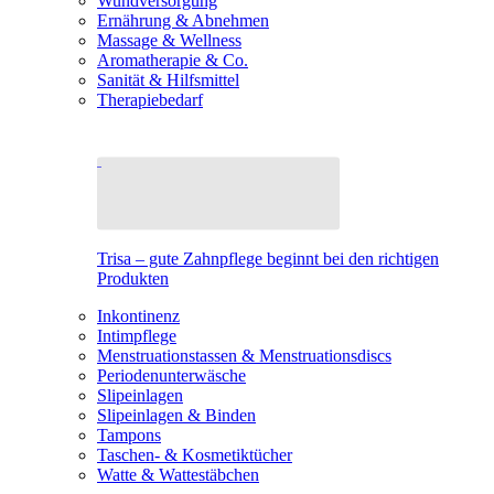
Wundversorgung
Ernährung & Abnehmen
Massage & Wellness
Aromatherapie & Co.
Sanität & Hilfsmittel
Therapiebedarf
Trisa – gute Zahnpflege beginnt bei den richtigen
Produkten
Inkontinenz
Intimpflege
Menstruationstassen & Menstruationsdiscs
Periodenunterwäsche
Slipeinlagen
Slipeinlagen & Binden
Tampons
Taschen- & Kosmetiktücher
Watte & Wattestäbchen