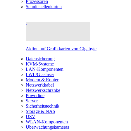
Prozessoren
Schnittstellenkarten
Aktion auf Grafikkarten von Gigabyte
Datensicherung
KVM-Systeme
LAN-Komponenten
LWL/Glasfaser
Modem & Router
Netzwerkkabel
Netzwerkschränke
Powerline
Server
Sicherheitstechnik
Storage & NAS
USV
WLAN-Komponenten
Überwachungskameras