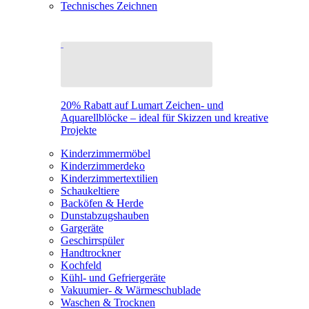
Technisches Zeichnen
20% Rabatt auf Lumart Zeichen- und
Aquarellblöcke – ideal für Skizzen und kreative
Projekte
Kinderzimmermöbel
Kinderzimmerdeko
Kinderzimmertextilien
Schaukeltiere
Backöfen & Herde
Dunstabzugshauben
Gargeräte
Geschirrspüler
Handtrockner
Kochfeld
Kühl- und Gefriergeräte
Vakuumier- & Wärmeschublade
Waschen & Trocknen