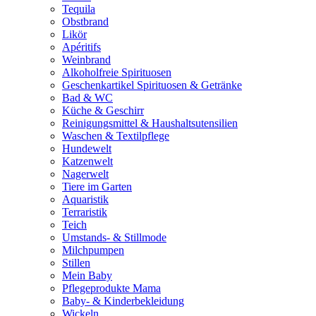
Tequila
Obstbrand
Likör
Apéritifs
Weinbrand
Alkoholfreie Spirituosen
Geschenkartikel Spirituosen & Getränke
Bad & WC
Küche & Geschirr
Reinigungsmittel & Haushaltsutensilien
Waschen & Textilpflege
Hundewelt
Katzenwelt
Nagerwelt
Tiere im Garten
Aquaristik
Terraristik
Teich
Umstands- & Stillmode
Milchpumpen
Stillen
Mein Baby
Pflegeprodukte Mama
Baby- & Kinderbekleidung
Wickeln