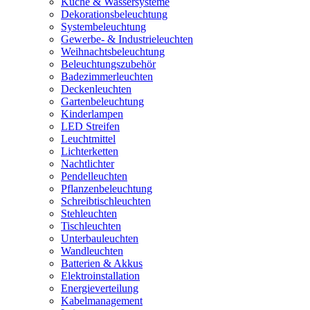
Küche & Wassersysteme
Dekorationsbeleuchtung
Systembeleuchtung
Gewerbe- & Industrieleuchten
Weihnachtsbeleuchtung
Beleuchtungszubehör
Badezimmerleuchten
Deckenleuchten
Gartenbeleuchtung
Kinderlampen
LED Streifen
Leuchtmittel
Lichterketten
Nachtlichter
Pendelleuchten
Pflanzenbeleuchtung
Schreibtischleuchten
Stehleuchten
Tischleuchten
Unterbauleuchten
Wandleuchten
Batterien & Akkus
Elektroinstallation
Energieverteilung
Kabelmanagement