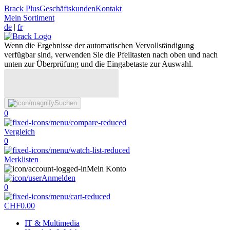
Brack Plus
Geschäftskunden
Kontakt
Mein Sortiment
de
|
fr
Wenn die Ergebnisse der automatischen Vervollständigung
verfügbar sind, verwenden Sie die Pfeiltasten nach oben und nach
unten zur Überprüfung und die Eingabetaste zur Auswahl.
Suchen
0
Vergleich
0
Merklisten
Mein Konto
Anmelden
0
CHF
0.00
IT & Multimedia