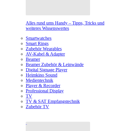
Alles rund ums Handy – Tipps, Tricks und
weiteres Wissenswertes
Smartwatches
Smart Rings
Zubehör Wearables
AV-Kabel & Adapter
Beamer
Beamer Zubehör & Leinwände
Digital Signage Player
Heimkino Sound
Medientechnik
Player & Recorder
Professional Display
TV
TV & SAT Empfangstechnik
Zubehör TV