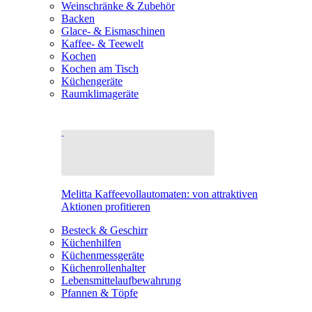
Weinschränke & Zubehör
Backen
Glace- & Eismaschinen
Kaffee- & Teewelt
Kochen
Kochen am Tisch
Küchengeräte
Raumklimageräte
Melitta Kaffeevollautomaten: von attraktiven
Aktionen profitieren
Besteck & Geschirr
Küchenhilfen
Küchenmessgeräte
Küchenrollenhalter
Lebensmittelaufbewahrung
Pfannen & Töpfe