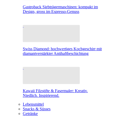
Gastroback Siebträgermaschinen: kompakt im
Design, gross im Espresso-Genuss
Swiss Diamond: hochwertiges Kochgeschirr mit
diamantverstärkter Antihaftbeschichtung
Kawaii Filzstifte & Fasermaler: Kreativ.
Niedlich. Inspirierend.
Lebensmittel
Snacks & Süsses
Getränke