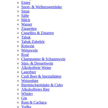
Eistee
Sport- & Wellnessgetränke
Sirup
Säfte
Milch
Wasser
Zigaretten
Cigarillos & Zigarren
Tabak
Tabak Zubehör
Rotwein
Weisswein
Rosé
Champagner & Schaumwein
Süss- & Dessertwein
Alkoholfreie Weine
Lagerbier
Craft Beer & Spezialitäten
Weizenbier
Biermischgetränke & Cider
Alkoholfreies Bier
Whisky
Gin
Rum & Cachaça
Vodka