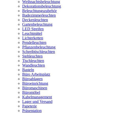
Weihnachtsbeleuchtung
Dekorationsbeleuchtung
Beleuchtungszubehör
Badezimmerleuchten
Deckenleuchten
Gartenbeleuchtung
LED Streifen
Leuchtmittel
Lichterketten
Pendelleuchten
Pflanzenbeleuchtung
Schreibtischleuchten
Stehleuchten
Tischleuchten
Wandleuchten
Basteln
Büro Arbeitsplatz
Büroablagen
Büroeinrichtung
Büromaschinen
Büromöbel
Kabelmanagement
Lager und Versand
Papeterie
Präsentation