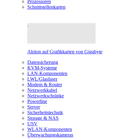
Prozessoren
Schnittstellenkarten
Aktion auf Grafikkarten von Gigabyte
Datensicherung
KVM-Systeme
LAN-Komponenten
LWL/Glasfaser
Modem & Router
Netzwerkkabel
Netzwerkschränke
Powerline
Server
Sicherheitstechnik
Storage & NAS
USV
WLAN-Komponenten
Überwachungskameras