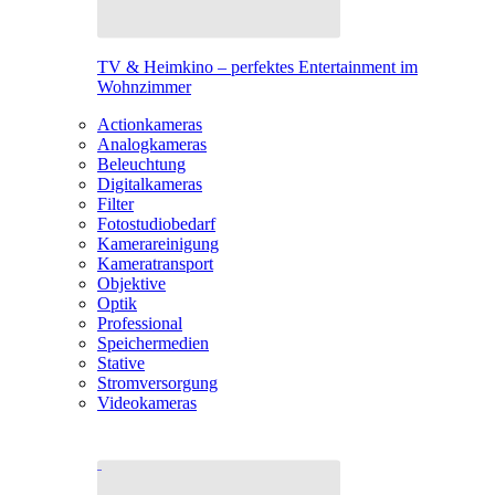
TV & Heimkino – perfektes Entertainment im
Wohnzimmer
Actionkameras
Analogkameras
Beleuchtung
Digitalkameras
Filter
Fotostudiobedarf
Kamerareinigung
Kameratransport
Objektive
Optik
Professional
Speichermedien
Stative
Stromversorgung
Videokameras