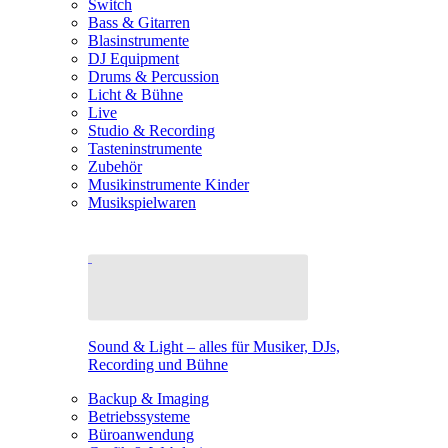
Switch
Bass & Gitarren
Blasinstrumente
DJ Equipment
Drums & Percussion
Licht & Bühne
Live
Studio & Recording
Tasteninstrumente
Zubehör
Musikinstrumente Kinder
Musikspielwaren
Sound & Light – alles für Musiker, DJs,
Recording und Bühne
Backup & Imaging
Betriebssysteme
Büroanwendung