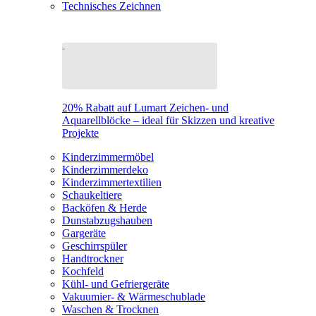
Technisches Zeichnen
20% Rabatt auf Lumart Zeichen- und
Aquarellblöcke – ideal für Skizzen und kreative
Projekte
Kinderzimmermöbel
Kinderzimmerdeko
Kinderzimmertextilien
Schaukeltiere
Backöfen & Herde
Dunstabzugshauben
Gargeräte
Geschirrspüler
Handtrockner
Kochfeld
Kühl- und Gefriergeräte
Vakuumier- & Wärmeschublade
Waschen & Trocknen