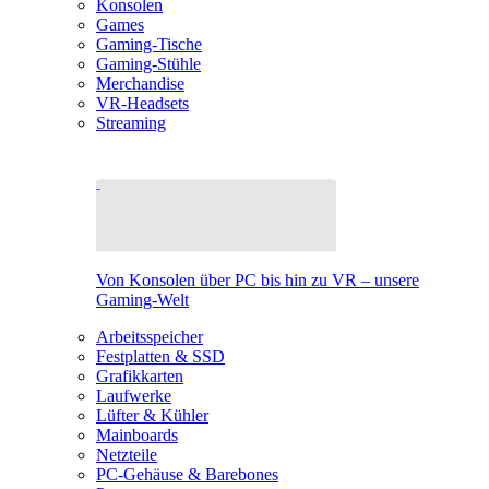
Konsolen
Games
Gaming-Tische
Gaming-Stühle
Merchandise
VR-Headsets
Streaming
Von Konsolen über PC bis hin zu VR – unsere
Gaming-Welt
Arbeitsspeicher
Festplatten & SSD
Grafikkarten
Laufwerke
Lüfter & Kühler
Mainboards
Netzteile
PC-Gehäuse & Barebones