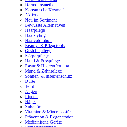
Dermokosmetik
Koreanische Kosmetik
Aktionen
Neu im Sortiment
Bewusste Alternativen
Haarpflege
Haarstyling
Haarcoloration
Beauty- & Pflegetools
Gesichtspflege
Körperpflege
Hand & Fusspflege
Rasur & Haarentfernung
Mund & Zahnpflege
Sonnen- & Insektenschutz
Düfte
Teint
Augen
Lippen
Nägel
Zubehör
Vitamine & Mineralstoffe
Prävention & Regeneration
Medizinische Geräte