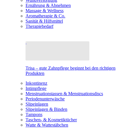
Wundversorgung
Ernährung & Abnehmen
Massage & Wellness
Aromatherapie & Co.
Sanität & Hilfsmittel
Therapiebedarf
Trisa – gute Zahnpflege beginnt bei den richtigen
Produkten
Inkontinenz
Intimpflege
Menstruationstassen & Menstruationsdiscs
Periodenunterwäsche
Slipeinlagen
Slipeinlagen & Binden
Tampons
Taschen- & Kosmetiktücher
Watte & Wattestäbchen