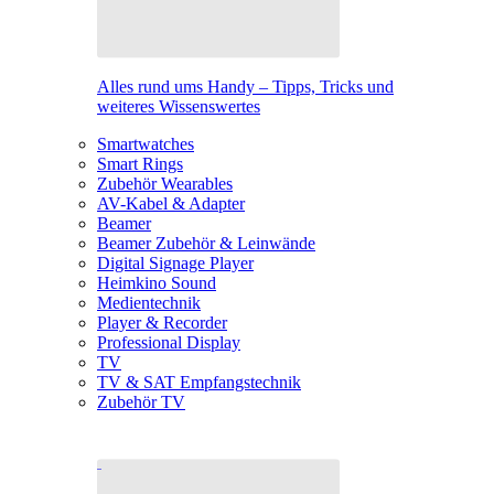
Alles rund ums Handy – Tipps, Tricks und
weiteres Wissenswertes
Smartwatches
Smart Rings
Zubehör Wearables
AV-Kabel & Adapter
Beamer
Beamer Zubehör & Leinwände
Digital Signage Player
Heimkino Sound
Medientechnik
Player & Recorder
Professional Display
TV
TV & SAT Empfangstechnik
Zubehör TV