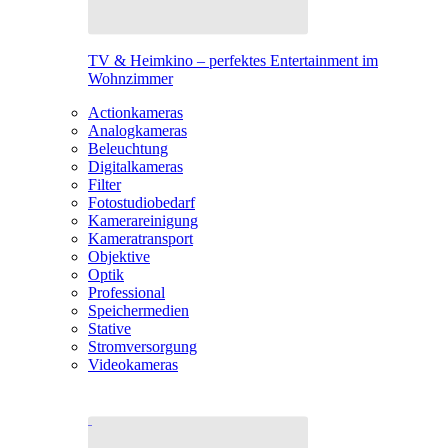
TV & Heimkino – perfektes Entertainment im
Wohnzimmer
Actionkameras
Analogkameras
Beleuchtung
Digitalkameras
Filter
Fotostudiobedarf
Kamerareinigung
Kameratransport
Objektive
Optik
Professional
Speichermedien
Stative
Stromversorgung
Videokameras