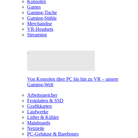
Konsolen
Games
Gaming-Tische
Gaming-Stühle
Merchandise
VR-Headsets
Streaming
Von Konsolen über PC bis hin zu VR – unsere
Gaming-Welt
Arbeitsspeicher
Festplatten & SSD
Grafikkarten
Laufwerke
Lüfter & Kühler
Mainboards
Netzteile
PC-Gehäuse & Barebones