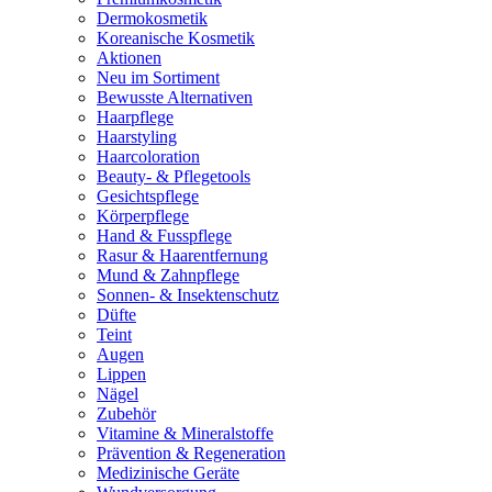
Dermokosmetik
Koreanische Kosmetik
Aktionen
Neu im Sortiment
Bewusste Alternativen
Haarpflege
Haarstyling
Haarcoloration
Beauty- & Pflegetools
Gesichtspflege
Körperpflege
Hand & Fusspflege
Rasur & Haarentfernung
Mund & Zahnpflege
Sonnen- & Insektenschutz
Düfte
Teint
Augen
Lippen
Nägel
Zubehör
Vitamine & Mineralstoffe
Prävention & Regeneration
Medizinische Geräte