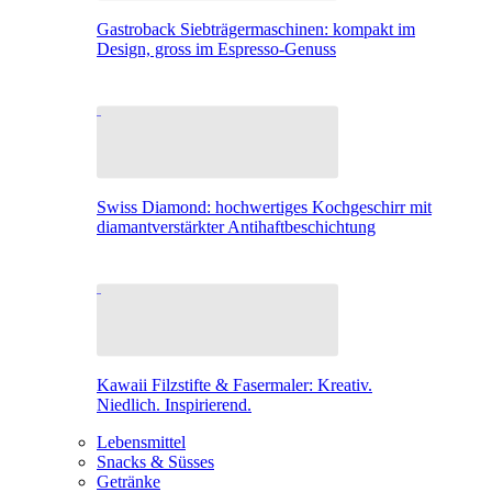
Gastroback Siebträgermaschinen: kompakt im
Design, gross im Espresso-Genuss
Swiss Diamond: hochwertiges Kochgeschirr mit
diamantverstärkter Antihaftbeschichtung
Kawaii Filzstifte & Fasermaler: Kreativ.
Niedlich. Inspirierend.
Lebensmittel
Snacks & Süsses
Getränke