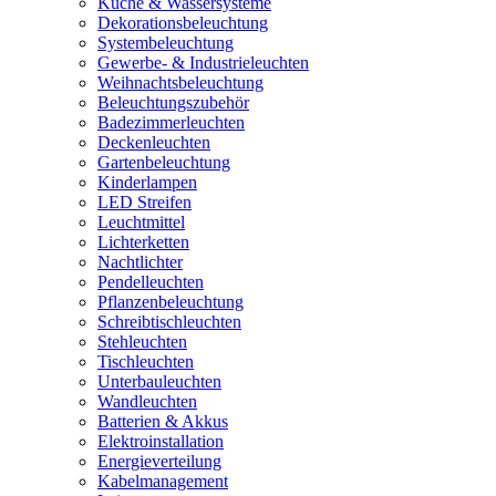
Küche & Wassersysteme
Dekorationsbeleuchtung
Systembeleuchtung
Gewerbe- & Industrieleuchten
Weihnachtsbeleuchtung
Beleuchtungszubehör
Badezimmerleuchten
Deckenleuchten
Gartenbeleuchtung
Kinderlampen
LED Streifen
Leuchtmittel
Lichterketten
Nachtlichter
Pendelleuchten
Pflanzenbeleuchtung
Schreibtischleuchten
Stehleuchten
Tischleuchten
Unterbauleuchten
Wandleuchten
Batterien & Akkus
Elektroinstallation
Energieverteilung
Kabelmanagement