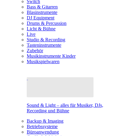
Switch
Bass & Gitarren
Blasinstrumente
DJ Equipment
Drums & Percussion
Licht & Bühne
Live
Studio & Recording
Tasteninstrumente
Zubehör
Musikinstrumente Kinder
Musikspielwaren
Sound & Light – alles für Musiker, DJs,
Recording und Bühne
Backup & Imaging
Betriebssysteme
Büroanwendung