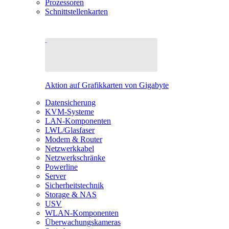
Prozessoren
Schnittstellenkarten
Aktion auf Grafikkarten von Gigabyte
Datensicherung
KVM-Systeme
LAN-Komponenten
LWL/Glasfaser
Modem & Router
Netzwerkkabel
Netzwerkschränke
Powerline
Server
Sicherheitstechnik
Storage & NAS
USV
WLAN-Komponenten
Überwachungskameras