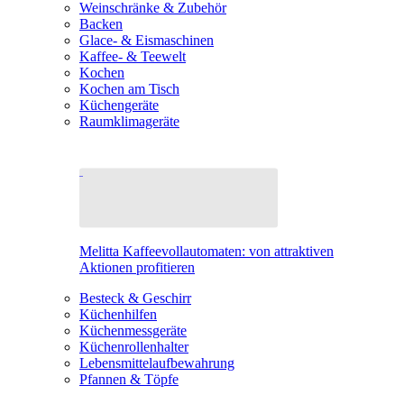
Weinschränke & Zubehör
Backen
Glace- & Eismaschinen
Kaffee- & Teewelt
Kochen
Kochen am Tisch
Küchengeräte
Raumklimageräte
Melitta Kaffeevollautomaten: von attraktiven
Aktionen profitieren
Besteck & Geschirr
Küchenhilfen
Küchenmessgeräte
Küchenrollenhalter
Lebensmittelaufbewahrung
Pfannen & Töpfe