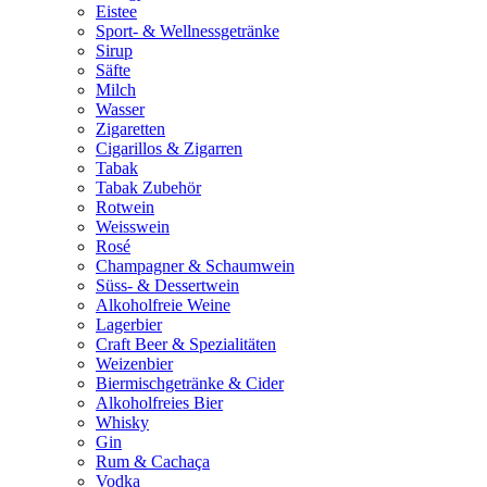
Eistee
Sport- & Wellnessgetränke
Sirup
Säfte
Milch
Wasser
Zigaretten
Cigarillos & Zigarren
Tabak
Tabak Zubehör
Rotwein
Weisswein
Rosé
Champagner & Schaumwein
Süss- & Dessertwein
Alkoholfreie Weine
Lagerbier
Craft Beer & Spezialitäten
Weizenbier
Biermischgetränke & Cider
Alkoholfreies Bier
Whisky
Gin
Rum & Cachaça
Vodka