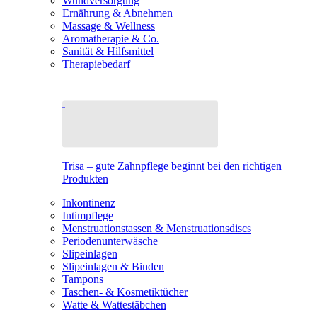
Wundversorgung
Ernährung & Abnehmen
Massage & Wellness
Aromatherapie & Co.
Sanität & Hilfsmittel
Therapiebedarf
Trisa – gute Zahnpflege beginnt bei den richtigen
Produkten
Inkontinenz
Intimpflege
Menstruationstassen & Menstruationsdiscs
Periodenunterwäsche
Slipeinlagen
Slipeinlagen & Binden
Tampons
Taschen- & Kosmetiktücher
Watte & Wattestäbchen