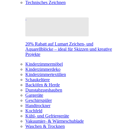
Technisches Zeichnen
20% Rabatt auf Lumart Zeichen- und
Aquarellblöcke – ideal für Skizzen und kreative
Projekte
Kinderzimmermöbel
Kinderzimmerdeko
Kinderzimmertextilien
Schaukeltiere
Backöfen & Herde
Dunstabzugshauben
Gargeräte
Geschirrspüler
Handtrockner
Kochfeld
Kühl- und Gefriergeräte
Vakuumier- & Wärmeschublade
Waschen & Trocknen