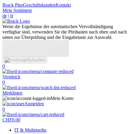
Brack Plus
Geschäftskunden
Kontakt
Mein Sortiment
de
|
fr
Wenn die Ergebnisse der automatischen Vervollständigung
verfügbar sind, verwenden Sie die Pfeiltasten nach oben und nach
unten zur Überprüfung und die Eingabetaste zur Auswahl.
Suchen
0
Vergleich
0
Merklisten
Mein Konto
Anmelden
0
CHF
0.00
IT & Multimedia