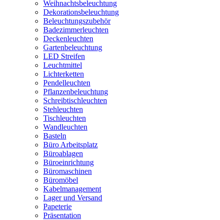
Weihnachtsbeleuchtung
Dekorationsbeleuchtung
Beleuchtungszubehör
Badezimmerleuchten
Deckenleuchten
Gartenbeleuchtung
LED Streifen
Leuchtmittel
Lichterketten
Pendelleuchten
Pflanzenbeleuchtung
Schreibtischleuchten
Stehleuchten
Tischleuchten
Wandleuchten
Basteln
Büro Arbeitsplatz
Büroablagen
Büroeinrichtung
Büromaschinen
Büromöbel
Kabelmanagement
Lager und Versand
Papeterie
Präsentation