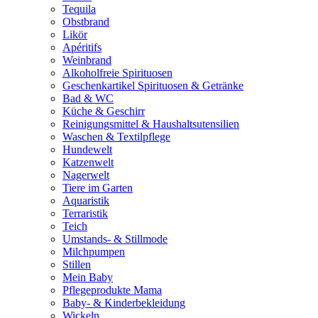
Tequila
Obstbrand
Likör
Apéritifs
Weinbrand
Alkoholfreie Spirituosen
Geschenkartikel Spirituosen & Getränke
Bad & WC
Küche & Geschirr
Reinigungsmittel & Haushaltsutensilien
Waschen & Textilpflege
Hundewelt
Katzenwelt
Nagerwelt
Tiere im Garten
Aquaristik
Terraristik
Teich
Umstands- & Stillmode
Milchpumpen
Stillen
Mein Baby
Pflegeprodukte Mama
Baby- & Kinderbekleidung
Wickeln