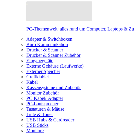
PC-Themenwelt: alles rund um Computer, Laptops & Z
Adapter & Switchboxen
Büro Kommunikation
Drucker & Scanner
Drucker & Scanner Zubehör
Eingabegeräte
Externe Gehäuse (Laufwerke)
Externer Speicher
Grafiktablet
Kabel
Kassensysteme und Zubehör
Monitor Zubehör
PC-Kabel/-Adapter
PC-Lautsprecher
Tastaturen & Mäuse
Tinte & Toner
USB Hubs & Cardreader
USB Sticks
Monitore