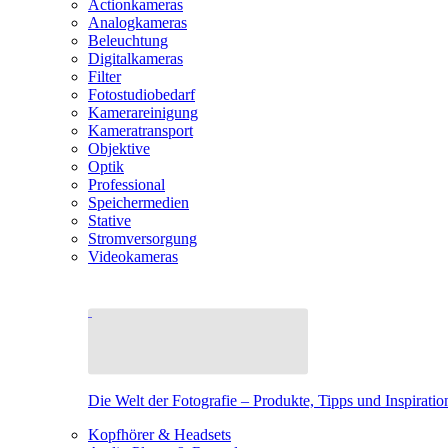
Actionkameras
Analogkameras
Beleuchtung
Digitalkameras
Filter
Fotostudiobedarf
Kamerareinigung
Kameratransport
Objektive
Optik
Professional
Speichermedien
Stative
Stromversorgung
Videokameras
Die Welt der Fotografie – Produkte, Tipps und Inspiratio
Kopfhörer & Headsets