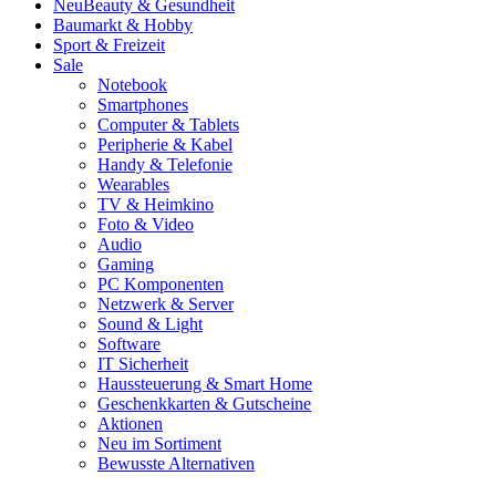
Neu
Beauty & Gesundheit
Baumarkt & Hobby
Sport & Freizeit
Sale
Notebook
Smartphones
Computer & Tablets
Peripherie & Kabel
Handy & Telefonie
Wearables
TV & Heimkino
Foto & Video
Audio
Gaming
PC Komponenten
Netzwerk & Server
Sound & Light
Software
IT Sicherheit
Haussteuerung & Smart Home
Geschenkkarten & Gutscheine
Aktionen
Neu im Sortiment
Bewusste Alternativen