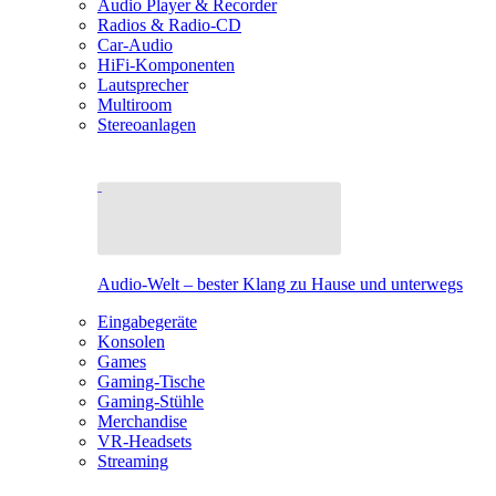
Audio Player & Recorder
Radios & Radio-CD
Car-Audio
HiFi-Komponenten
Lautsprecher
Multiroom
Stereoanlagen
Audio-Welt – bester Klang zu Hause und unterwegs
Eingabegeräte
Konsolen
Games
Gaming-Tische
Gaming-Stühle
Merchandise
VR-Headsets
Streaming