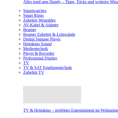
Alles rund ums Handy – Tipps, Tricks und weiteres Wis
Smartwatches
Smart Rings
Zubehör Wearables
AV-Kabel & Adapter
Beamer
Beamer Zubehör & Leinwände
Digital Signage Player
Heimkino Sound
Medientechnik
Player & Recorder
Professional Display
TV
TV & SAT Empfangstechnik
Zubehör TV
TV & Heimkino – perfektes Entertainment im Wohnzim