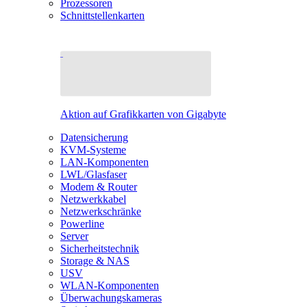
Prozessoren
Schnittstellenkarten
Aktion auf Grafikkarten von Gigabyte
Datensicherung
KVM-Systeme
LAN-Komponenten
LWL/Glasfaser
Modem & Router
Netzwerkkabel
Netzwerkschränke
Powerline
Server
Sicherheitstechnik
Storage & NAS
USV
WLAN-Komponenten
Überwachungskameras