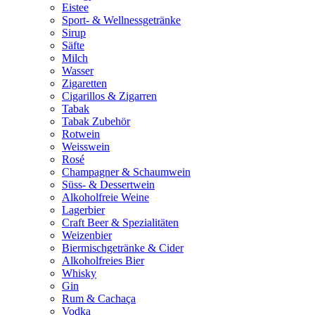
Eistee
Sport- & Wellnessgetränke
Sirup
Säfte
Milch
Wasser
Zigaretten
Cigarillos & Zigarren
Tabak
Tabak Zubehör
Rotwein
Weisswein
Rosé
Champagner & Schaumwein
Süss- & Dessertwein
Alkoholfreie Weine
Lagerbier
Craft Beer & Spezialitäten
Weizenbier
Biermischgetränke & Cider
Alkoholfreies Bier
Whisky
Gin
Rum & Cachaça
Vodka