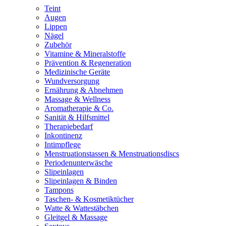
Teint
Augen
Lippen
Nägel
Zubehör
Vitamine & Mineralstoffe
Prävention & Regeneration
Medizinische Geräte
Wundversorgung
Ernährung & Abnehmen
Massage & Wellness
Aromatherapie & Co.
Sanität & Hilfsmittel
Therapiebedarf
Inkontinenz
Intimpflege
Menstruationstassen & Menstruationsdiscs
Periodenunterwäsche
Slipeinlagen
Slipeinlagen & Binden
Tampons
Taschen- & Kosmetiktücher
Watte & Wattestäbchen
Gleitgel & Massage