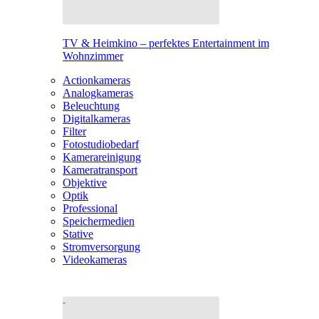
TV & Heimkino – perfektes Entertainment im
Wohnzimmer
Actionkameras
Analogkameras
Beleuchtung
Digitalkameras
Filter
Fotostudiobedarf
Kamerareinigung
Kameratransport
Objektive
Optik
Professional
Speichermedien
Stative
Stromversorgung
Videokameras