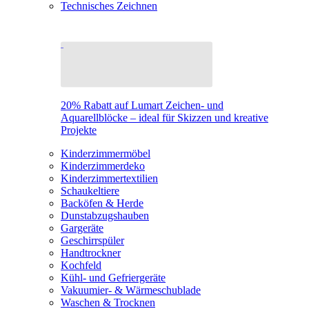
Technisches Zeichnen
20% Rabatt auf Lumart Zeichen- und
Aquarellblöcke – ideal für Skizzen und kreative
Projekte
Kinderzimmermöbel
Kinderzimmerdeko
Kinderzimmertextilien
Schaukeltiere
Backöfen & Herde
Dunstabzugshauben
Gargeräte
Geschirrspüler
Handtrockner
Kochfeld
Kühl- und Gefriergeräte
Vakuumier- & Wärmeschublade
Waschen & Trocknen