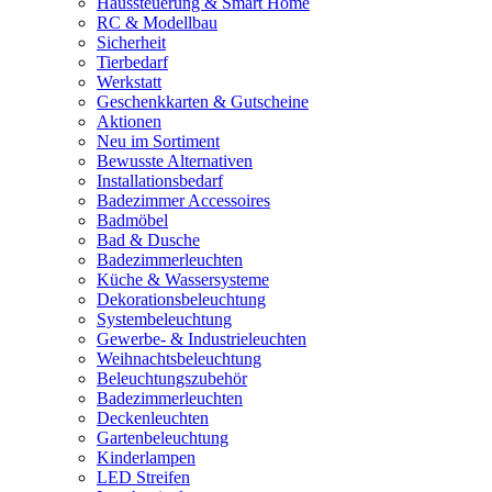
Haussteuerung & Smart Home
RC & Modellbau
Sicherheit
Tierbedarf
Werkstatt
Geschenkkarten & Gutscheine
Aktionen
Neu im Sortiment
Bewusste Alternativen
Installationsbedarf
Badezimmer Accessoires
Badmöbel
Bad & Dusche
Badezimmerleuchten
Küche & Wassersysteme
Dekorationsbeleuchtung
Systembeleuchtung
Gewerbe- & Industrieleuchten
Weihnachtsbeleuchtung
Beleuchtungszubehör
Badezimmerleuchten
Deckenleuchten
Gartenbeleuchtung
Kinderlampen
LED Streifen