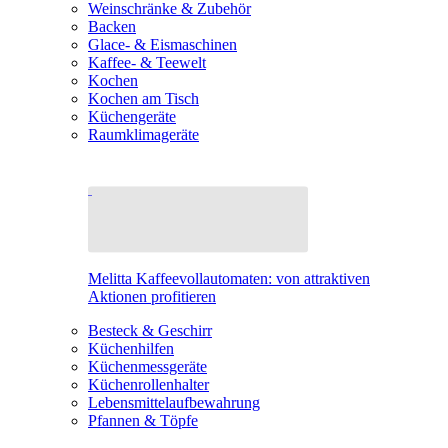
Weinschränke & Zubehör
Backen
Glace- & Eismaschinen
Kaffee- & Teewelt
Kochen
Kochen am Tisch
Küchengeräte
Raumklimageräte
Melitta Kaffeevollautomaten: von attraktiven
Aktionen profitieren
Besteck & Geschirr
Küchenhilfen
Küchenmessgeräte
Küchenrollenhalter
Lebensmittelaufbewahrung
Pfannen & Töpfe