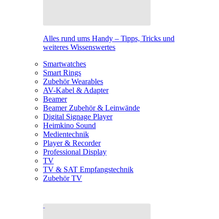
Alles rund ums Handy – Tipps, Tricks und
weiteres Wissenswertes
Smartwatches
Smart Rings
Zubehör Wearables
AV-Kabel & Adapter
Beamer
Beamer Zubehör & Leinwände
Digital Signage Player
Heimkino Sound
Medientechnik
Player & Recorder
Professional Display
TV
TV & SAT Empfangstechnik
Zubehör TV