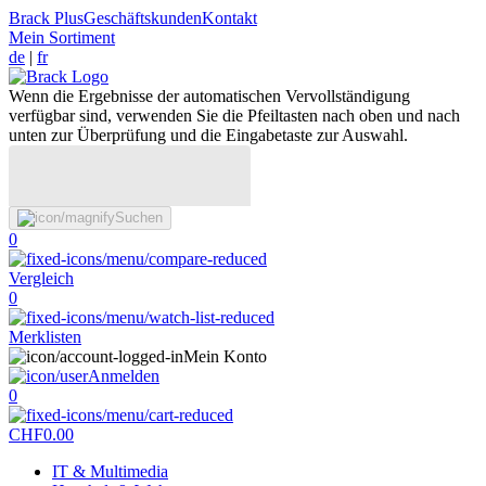
Brack Plus
Geschäftskunden
Kontakt
Mein Sortiment
de
|
fr
Wenn die Ergebnisse der automatischen Vervollständigung
verfügbar sind, verwenden Sie die Pfeiltasten nach oben und nach
unten zur Überprüfung und die Eingabetaste zur Auswahl.
Suchen
0
Vergleich
0
Merklisten
Mein Konto
Anmelden
0
CHF
0.00
IT & Multimedia