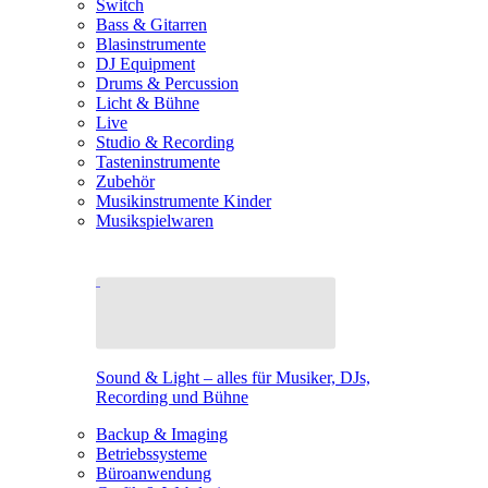
Switch
Bass & Gitarren
Blasinstrumente
DJ Equipment
Drums & Percussion
Licht & Bühne
Live
Studio & Recording
Tasteninstrumente
Zubehör
Musikinstrumente Kinder
Musikspielwaren
Sound & Light – alles für Musiker, DJs,
Recording und Bühne
Backup & Imaging
Betriebssysteme
Büroanwendung