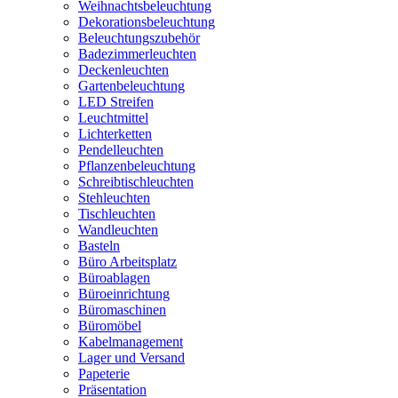
Weihnachtsbeleuchtung
Dekorationsbeleuchtung
Beleuchtungszubehör
Badezimmerleuchten
Deckenleuchten
Gartenbeleuchtung
LED Streifen
Leuchtmittel
Lichterketten
Pendelleuchten
Pflanzenbeleuchtung
Schreibtischleuchten
Stehleuchten
Tischleuchten
Wandleuchten
Basteln
Büro Arbeitsplatz
Büroablagen
Büroeinrichtung
Büromaschinen
Büromöbel
Kabelmanagement
Lager und Versand
Papeterie
Präsentation