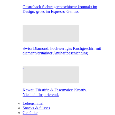
Gastroback Siebträgermaschinen: kompakt im
Design, gross im Espresso-Genuss
Swiss Diamond: hochwertiges Kochgeschirr mit
diamantverstärkter Antihaftbeschichtung
Kawaii Filzstifte & Fasermaler: Kreativ.
Niedlich. Inspirierend.
Lebensmittel
Snacks & Süsses
Getränke