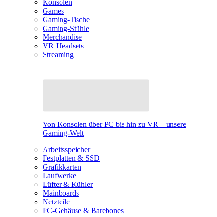
Konsolen
Games
Gaming-Tische
Gaming-Stühle
Merchandise
VR-Headsets
Streaming
Von Konsolen über PC bis hin zu VR – unsere
Gaming-Welt
Arbeitsspeicher
Festplatten & SSD
Grafikkarten
Laufwerke
Lüfter & Kühler
Mainboards
Netzteile
PC-Gehäuse & Barebones