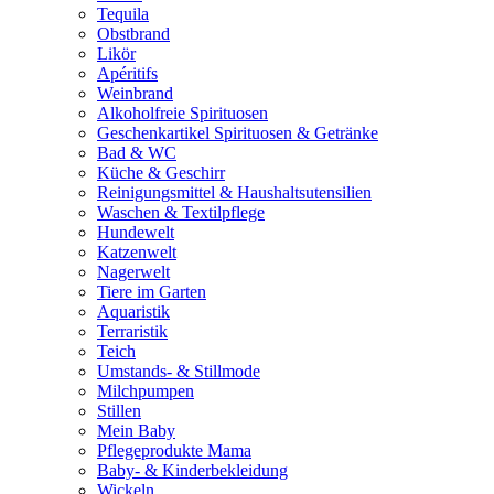
Tequila
Obstbrand
Likör
Apéritifs
Weinbrand
Alkoholfreie Spirituosen
Geschenkartikel Spirituosen & Getränke
Bad & WC
Küche & Geschirr
Reinigungsmittel & Haushaltsutensilien
Waschen & Textilpflege
Hundewelt
Katzenwelt
Nagerwelt
Tiere im Garten
Aquaristik
Terraristik
Teich
Umstands- & Stillmode
Milchpumpen
Stillen
Mein Baby
Pflegeprodukte Mama
Baby- & Kinderbekleidung
Wickeln