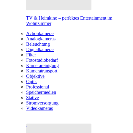
TV & Heimkino – perfektes Entertainment im
Wohnzimmer
Actionkameras
Analogkameras
Beleuchtung
Digitalkameras
Filter
Fotostudiobedarf
Kamerareinigung
Kameratransport
Objektive
Optik
Professional
Speichermedien
Stative
Stromversorgung
Videokameras