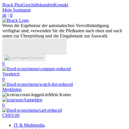
Brack Plus
Geschäftskunden
Kontakt
Mein Sortiment
de
|
fr
Wenn die Ergebnisse der automatischen Vervollständigung
verfügbar sind, verwenden Sie die Pfeiltasten nach oben und nach
unten zur Überprüfung und die Eingabetaste zur Auswahl.
Suchen
0
Vergleich
0
Merklisten
Mein Konto
Anmelden
0
CHF
0.00
IT & Multimedia