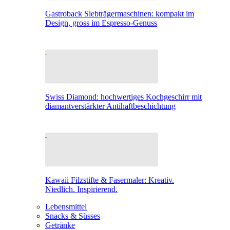
Gastroback Siebträgermaschinen: kompakt im
Design, gross im Espresso-Genuss
Swiss Diamond: hochwertiges Kochgeschirr mit
diamantverstärkter Antihaftbeschichtung
Kawaii Filzstifte & Fasermaler: Kreativ.
Niedlich. Inspirierend.
Lebensmittel
Snacks & Süsses
Getränke