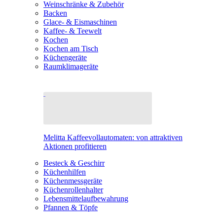
Weinschränke & Zubehör
Backen
Glace- & Eismaschinen
Kaffee- & Teewelt
Kochen
Kochen am Tisch
Küchengeräte
Raumklimageräte
Melitta Kaffeevollautomaten: von attraktiven
Aktionen profitieren
Besteck & Geschirr
Küchenhilfen
Küchenmessgeräte
Küchenrollenhalter
Lebensmittelaufbewahrung
Pfannen & Töpfe