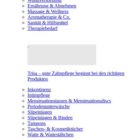
Wundversorgung
Ernährung & Abnehmen
Massage & Wellness
Aromatherapie & Co.
Sanität & Hilfsmittel
Therapiebedarf
Trisa – gute Zahnpflege beginnt bei den richtigen
Produkten
Inkontinenz
Intimpflege
Menstruationstassen & Menstruationsdiscs
Periodenunterwäsche
Slipeinlagen
Slipeinlagen & Binden
Tampons
Taschen- & Kosmetiktücher
Watte & Wattestäbchen