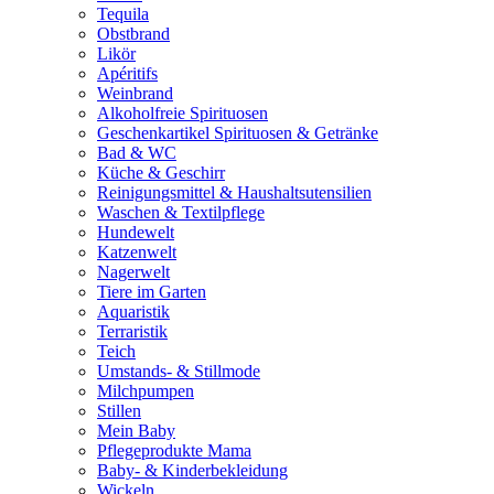
Tequila
Obstbrand
Likör
Apéritifs
Weinbrand
Alkoholfreie Spirituosen
Geschenkartikel Spirituosen & Getränke
Bad & WC
Küche & Geschirr
Reinigungsmittel & Haushaltsutensilien
Waschen & Textilpflege
Hundewelt
Katzenwelt
Nagerwelt
Tiere im Garten
Aquaristik
Terraristik
Teich
Umstands- & Stillmode
Milchpumpen
Stillen
Mein Baby
Pflegeprodukte Mama
Baby- & Kinderbekleidung
Wickeln