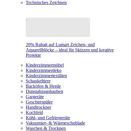
Technisches Zeichnen
20% Rabatt auf Lumart Zeichen- und
Aquarellblöcke – ideal für Skizzen und kreative
Projekte
Kinderzimmermöbel
Kinderzimmerdeko
Kinderzimmertextilien
Schaukeltiere
Backöfen & Herde
Dunstabzugshauben
Gargeräte
Geschirrspüler
Handtrockner
Kochfeld
Kühl- und Gefriergeräte
Vakuumier- & Wärmeschublade
Waschen & Trocknen