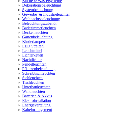
Küche & Wassersysteme
Dekorationsbeleuchtung
Systembeleuchtung
Gewerbe- & Industrieleuchten
Weihnachtsbeleuchtung
Beleuchtungszubehör
Badezimmerleuchten
Deckenleuchten
Gartenbeleuchtung
Kinderlampen
LED Streifen
Leuchtmittel
Lichterketten
Nachtlichter
Pendelleuchten
Pflanzenbeleuchtung
Schreibtischleuchten
Stehleuchten
Tischleuchten
Unterbauleuchten
Wandleuchten
Batterien & Akkus
Elektroinstallation
Energieverteilung
Kabelmanagement