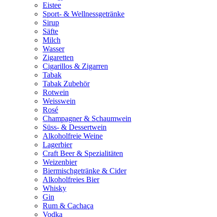
Eistee
Sport- & Wellnessgetränke
Sirup
Säfte
Milch
Wasser
Zigaretten
Cigarillos & Zigarren
Tabak
Tabak Zubehör
Rotwein
Weisswein
Rosé
Champagner & Schaumwein
Süss- & Dessertwein
Alkoholfreie Weine
Lagerbier
Craft Beer & Spezialitäten
Weizenbier
Biermischgetränke & Cider
Alkoholfreies Bier
Whisky
Gin
Rum & Cachaça
Vodka