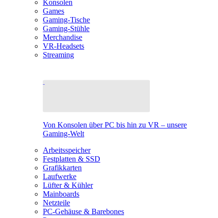
Konsolen
Games
Gaming-Tische
Gaming-Stühle
Merchandise
VR-Headsets
Streaming
Von Konsolen über PC bis hin zu VR – unsere
Gaming-Welt
Arbeitsspeicher
Festplatten & SSD
Grafikkarten
Laufwerke
Lüfter & Kühler
Mainboards
Netzteile
PC-Gehäuse & Barebones