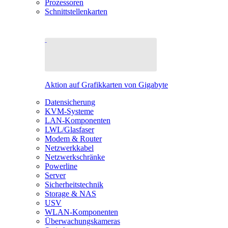
Prozessoren
Schnittstellenkarten
Aktion auf Grafikkarten von Gigabyte
Datensicherung
KVM-Systeme
LAN-Komponenten
LWL/Glasfaser
Modem & Router
Netzwerkkabel
Netzwerkschränke
Powerline
Server
Sicherheitstechnik
Storage & NAS
USV
WLAN-Komponenten
Überwachungskameras