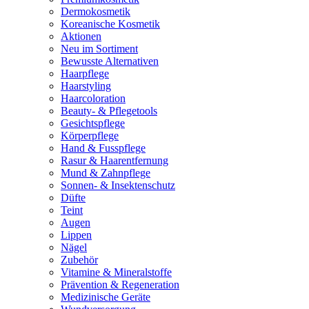
Dermokosmetik
Koreanische Kosmetik
Aktionen
Neu im Sortiment
Bewusste Alternativen
Haarpflege
Haarstyling
Haarcoloration
Beauty- & Pflegetools
Gesichtspflege
Körperpflege
Hand & Fusspflege
Rasur & Haarentfernung
Mund & Zahnpflege
Sonnen- & Insektenschutz
Düfte
Teint
Augen
Lippen
Nägel
Zubehör
Vitamine & Mineralstoffe
Prävention & Regeneration
Medizinische Geräte