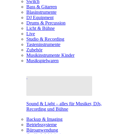
Switch
Bass & Gitarren
Blasinstrumente
DJ Equipment
Drums & Percussion
Licht & Bühne
Live
Studio & Recording
Tasteninstrumente
Zubehör
Musikinstrumente Kinder
Musikspielwaren
Sound & Light – alles für Musiker, DJs,
Recording und Bühne
Backup & Imaging
Betriebssysteme
Büroanwendung