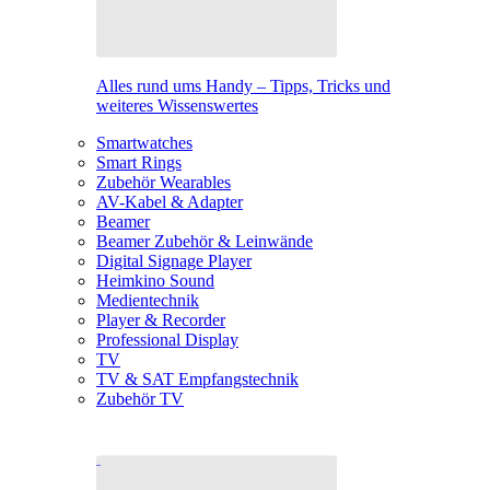
Alles rund ums Handy – Tipps, Tricks und
weiteres Wissenswertes
Smartwatches
Smart Rings
Zubehör Wearables
AV-Kabel & Adapter
Beamer
Beamer Zubehör & Leinwände
Digital Signage Player
Heimkino Sound
Medientechnik
Player & Recorder
Professional Display
TV
TV & SAT Empfangstechnik
Zubehör TV