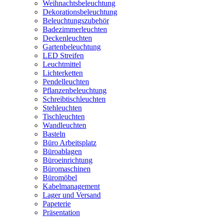
Weihnachtsbeleuchtung
Dekorationsbeleuchtung
Beleuchtungszubehör
Badezimmerleuchten
Deckenleuchten
Gartenbeleuchtung
LED Streifen
Leuchtmittel
Lichterketten
Pendelleuchten
Pflanzenbeleuchtung
Schreibtischleuchten
Stehleuchten
Tischleuchten
Wandleuchten
Basteln
Büro Arbeitsplatz
Büroablagen
Büroeinrichtung
Büromaschinen
Büromöbel
Kabelmanagement
Lager und Versand
Papeterie
Präsentation