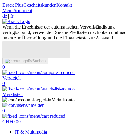
Brack Plus
Geschäftskunden
Kontakt
Mein Sortiment
de
|
fr
Wenn die Ergebnisse der automatischen Vervollständigung
verfügbar sind, verwenden Sie die Pfeiltasten nach oben und nach
unten zur Überprüfung und die Eingabetaste zur Auswahl.
Suchen
0
Vergleich
0
Merklisten
Mein Konto
Anmelden
0
CHF
0.00
IT & Multimedia