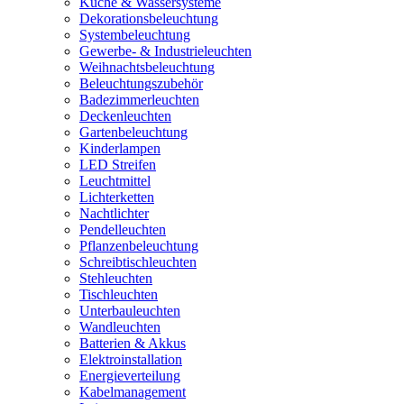
Küche & Wassersysteme
Dekorationsbeleuchtung
Systembeleuchtung
Gewerbe- & Industrieleuchten
Weihnachtsbeleuchtung
Beleuchtungszubehör
Badezimmerleuchten
Deckenleuchten
Gartenbeleuchtung
Kinderlampen
LED Streifen
Leuchtmittel
Lichterketten
Nachtlichter
Pendelleuchten
Pflanzenbeleuchtung
Schreibtischleuchten
Stehleuchten
Tischleuchten
Unterbauleuchten
Wandleuchten
Batterien & Akkus
Elektroinstallation
Energieverteilung
Kabelmanagement