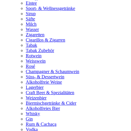
Eistee
Sport- & Wellnessgetränke
Sirup
Säfte
Milch
Wasser
Zigaretten
Cigarillos & Zigarren
Tabak
Tabak Zubehör
Rotwein
Weisswein
Rosé
Champagner & Schaumwein
Süss- & Dessertwein
Alkoholfreie Weine
Lagerbier
Craft Beer & Spezialitäten
Weizenbier
Biermischgetränke & Cider
Alkoholfreies Bier
Whisky
Gin
Rum & Cachaça
Vodka