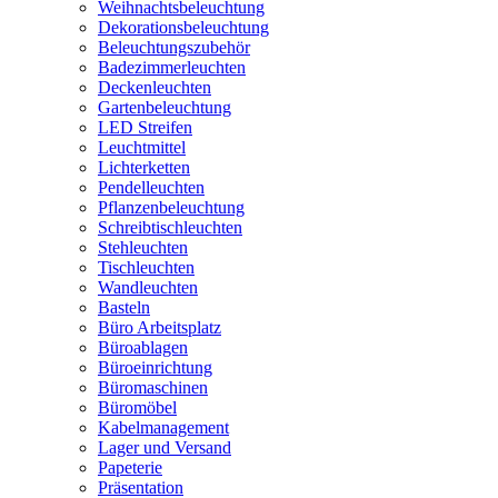
Weihnachtsbeleuchtung
Dekorationsbeleuchtung
Beleuchtungszubehör
Badezimmerleuchten
Deckenleuchten
Gartenbeleuchtung
LED Streifen
Leuchtmittel
Lichterketten
Pendelleuchten
Pflanzenbeleuchtung
Schreibtischleuchten
Stehleuchten
Tischleuchten
Wandleuchten
Basteln
Büro Arbeitsplatz
Büroablagen
Büroeinrichtung
Büromaschinen
Büromöbel
Kabelmanagement
Lager und Versand
Papeterie
Präsentation