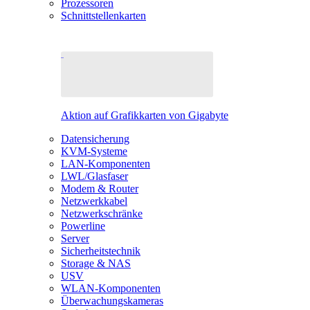
Prozessoren
Schnittstellenkarten
Aktion auf Grafikkarten von Gigabyte
Datensicherung
KVM-Systeme
LAN-Komponenten
LWL/Glasfaser
Modem & Router
Netzwerkkabel
Netzwerkschränke
Powerline
Server
Sicherheitstechnik
Storage & NAS
USV
WLAN-Komponenten
Überwachungskameras