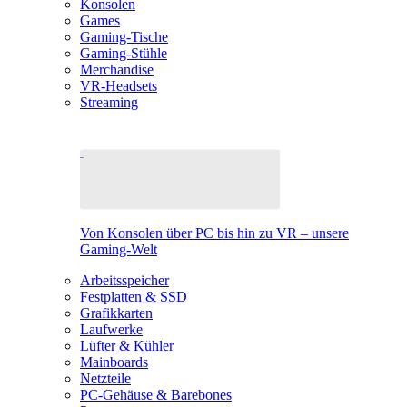
Konsolen
Games
Gaming-Tische
Gaming-Stühle
Merchandise
VR-Headsets
Streaming
Von Konsolen über PC bis hin zu VR – unsere
Gaming-Welt
Arbeitsspeicher
Festplatten & SSD
Grafikkarten
Laufwerke
Lüfter & Kühler
Mainboards
Netzteile
PC-Gehäuse & Barebones