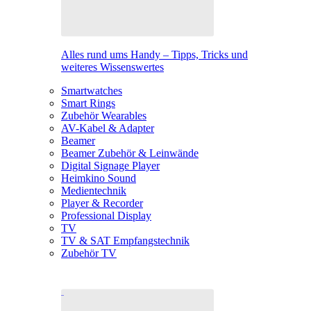
Alles rund ums Handy – Tipps, Tricks und
weiteres Wissenswertes
Smartwatches
Smart Rings
Zubehör Wearables
AV-Kabel & Adapter
Beamer
Beamer Zubehör & Leinwände
Digital Signage Player
Heimkino Sound
Medientechnik
Player & Recorder
Professional Display
TV
TV & SAT Empfangstechnik
Zubehör TV