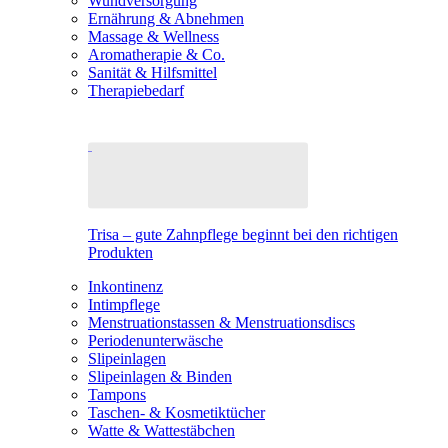
Wundversorgung
Ernährung & Abnehmen
Massage & Wellness
Aromatherapie & Co.
Sanität & Hilfsmittel
Therapiebedarf
Trisa – gute Zahnpflege beginnt bei den richtigen
Produkten
Inkontinenz
Intimpflege
Menstruationstassen & Menstruationsdiscs
Periodenunterwäsche
Slipeinlagen
Slipeinlagen & Binden
Tampons
Taschen- & Kosmetiktücher
Watte & Wattestäbchen