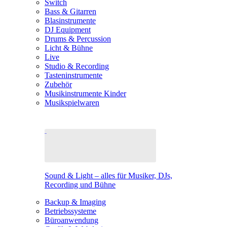
Switch
Bass & Gitarren
Blasinstrumente
DJ Equipment
Drums & Percussion
Licht & Bühne
Live
Studio & Recording
Tasteninstrumente
Zubehör
Musikinstrumente Kinder
Musikspielwaren
Sound & Light – alles für Musiker, DJs,
Recording und Bühne
Backup & Imaging
Betriebssysteme
Büroanwendung