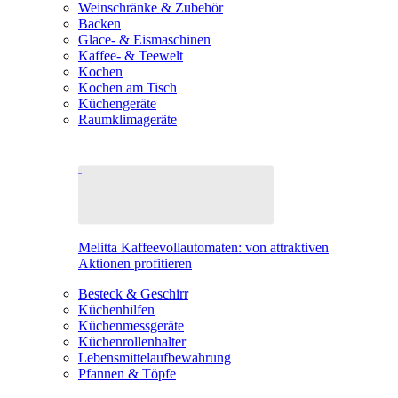
Weinschränke & Zubehör
Backen
Glace- & Eismaschinen
Kaffee- & Teewelt
Kochen
Kochen am Tisch
Küchengeräte
Raumklimageräte
Melitta Kaffeevollautomaten: von attraktiven
Aktionen profitieren
Besteck & Geschirr
Küchenhilfen
Küchenmessgeräte
Küchenrollenhalter
Lebensmittelaufbewahrung
Pfannen & Töpfe