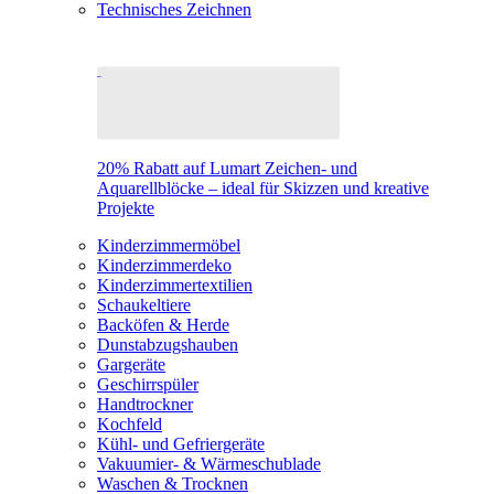
Technisches Zeichnen
20% Rabatt auf Lumart Zeichen- und
Aquarellblöcke – ideal für Skizzen und kreative
Projekte
Kinderzimmermöbel
Kinderzimmerdeko
Kinderzimmertextilien
Schaukeltiere
Backöfen & Herde
Dunstabzugshauben
Gargeräte
Geschirrspüler
Handtrockner
Kochfeld
Kühl- und Gefriergeräte
Vakuumier- & Wärmeschublade
Waschen & Trocknen