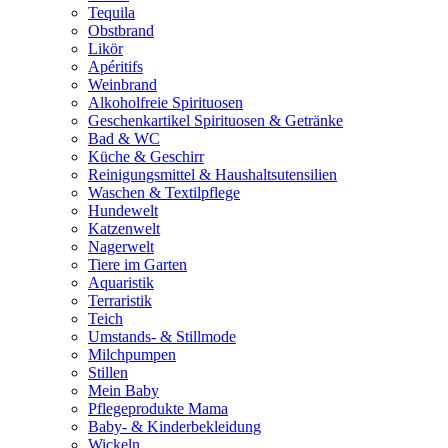
Tequila
Obstbrand
Likör
Apéritifs
Weinbrand
Alkoholfreie Spirituosen
Geschenkartikel Spirituosen & Getränke
Bad & WC
Küche & Geschirr
Reinigungsmittel & Haushaltsutensilien
Waschen & Textilpflege
Hundewelt
Katzenwelt
Nagerwelt
Tiere im Garten
Aquaristik
Terraristik
Teich
Umstands- & Stillmode
Milchpumpen
Stillen
Mein Baby
Pflegeprodukte Mama
Baby- & Kinderbekleidung
Wickeln