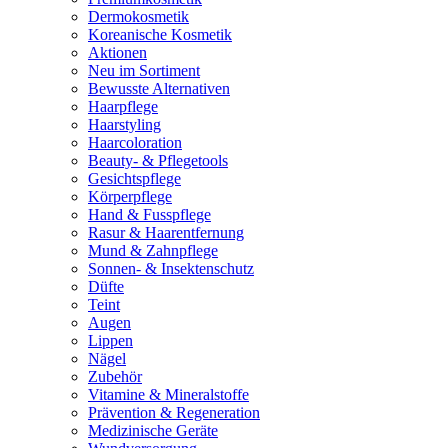
Dermokosmetik
Koreanische Kosmetik
Aktionen
Neu im Sortiment
Bewusste Alternativen
Haarpflege
Haarstyling
Haarcoloration
Beauty- & Pflegetools
Gesichtspflege
Körperpflege
Hand & Fusspflege
Rasur & Haarentfernung
Mund & Zahnpflege
Sonnen- & Insektenschutz
Düfte
Teint
Augen
Lippen
Nägel
Zubehör
Vitamine & Mineralstoffe
Prävention & Regeneration
Medizinische Geräte