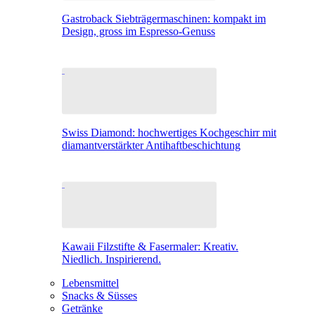
Gastroback Siebträgermaschinen: kompakt im
Design, gross im Espresso-Genuss
Swiss Diamond: hochwertiges Kochgeschirr mit
diamantverstärkter Antihaftbeschichtung
Kawaii Filzstifte & Fasermaler: Kreativ.
Niedlich. Inspirierend.
Lebensmittel
Snacks & Süsses
Getränke