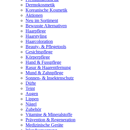
Dermokosmetik
Koreanische Kosmetik
Aktionen
Neu im Sortiment
Bewusste Alternativen
Haarpflege
Haarstyling
Haarcoloration
Beauty- & Pflegetools
Gesichtspflege
Körperpflege
Hand & Fusspflege
Rasur & Haarentfernung
Mund & Zahnpflege
Sonnen- & Insektenschutz
Düfte
Teint
Augen
Lippen
Nägel
Zubehör
Vitamine & Mineralstoffe
Prävention & Regeneration
Medizinische Geräte