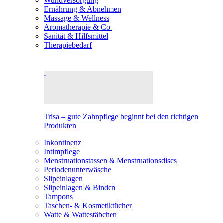
Wundversorgung
Ernährung & Abnehmen
Massage & Wellness
Aromatherapie & Co.
Sanität & Hilfsmittel
Therapiebedarf
Trisa – gute Zahnpflege beginnt bei den richtigen
Produkten
Inkontinenz
Intimpflege
Menstruationstassen & Menstruationsdiscs
Periodenunterwäsche
Slipeinlagen
Slipeinlagen & Binden
Tampons
Taschen- & Kosmetiktücher
Watte & Wattestäbchen