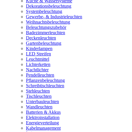
Küche & Wassersysteme
Dekorationsbeleuchtung
Systembeleuchtung
Gewerbe- & Industrieleuchten
Weihnachtsbeleuchtung
Beleuchtungszubehör
Badezimmerleuchten
Deckenleuchten
Gartenbeleuchtung
Kinderlampen
LED Streifen
Leuchtmittel
Lichterketten
Nachtlichter
Pendelleuchten
Pflanzenbeleuchtung
Schreibtischleuchten
Stehleuchten
Tischleuchten
Unterbauleuchten
Wandleuchten
Batterien & Akkus
Elektroinstallation
Energieverteilung
Kabelmanagement