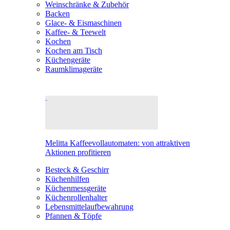
Weinschränke & Zubehör
Backen
Glace- & Eismaschinen
Kaffee- & Teewelt
Kochen
Kochen am Tisch
Küchengeräte
Raumklimageräte
Melitta Kaffeevollautomaten: von attraktiven
Aktionen profitieren
Besteck & Geschirr
Küchenhilfen
Küchenmessgeräte
Küchenrollenhalter
Lebensmittelaufbewahrung
Pfannen & Töpfe