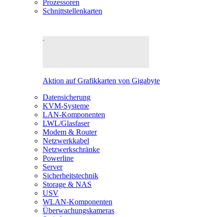
Prozessoren
Schnittstellenkarten
Aktion auf Grafikkarten von Gigabyte
Datensicherung
KVM-Systeme
LAN-Komponenten
LWL/Glasfaser
Modem & Router
Netzwerkkabel
Netzwerkschränke
Powerline
Server
Sicherheitstechnik
Storage & NAS
USV
WLAN-Komponenten
Überwachungskameras