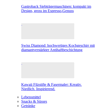
Gastroback Siebträgermaschinen: kompakt im
Design, gross im Espresso-Genuss
Swiss Diamond: hochwertiges Kochgeschirr mit
diamantverstärkter Antihaftbeschichtung
Kawaii Filzstifte & Fasermaler: Kreativ.
Niedlich. Inspirierend.
Lebensmittel
Snacks & Süsses
Getränke