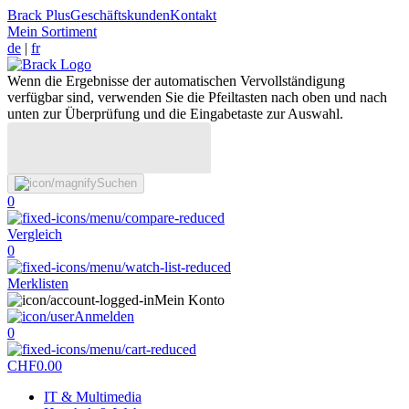
Brack Plus
Geschäftskunden
Kontakt
Mein Sortiment
de
|
fr
Wenn die Ergebnisse der automatischen Vervollständigung
verfügbar sind, verwenden Sie die Pfeiltasten nach oben und nach
unten zur Überprüfung und die Eingabetaste zur Auswahl.
Suchen
0
Vergleich
0
Merklisten
Mein Konto
Anmelden
0
CHF
0.00
IT & Multimedia