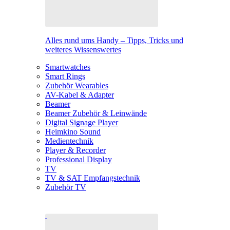
Alles rund ums Handy – Tipps, Tricks und
weiteres Wissenswertes
Smartwatches
Smart Rings
Zubehör Wearables
AV-Kabel & Adapter
Beamer
Beamer Zubehör & Leinwände
Digital Signage Player
Heimkino Sound
Medientechnik
Player & Recorder
Professional Display
TV
TV & SAT Empfangstechnik
Zubehör TV