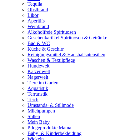
Tequila
Obstbrand
Likör
Apéritifs
Weinbrand
Alkoholfreie Spirituosen
Geschenkartikel Spirituosen & Getränke
Bad & WC
Küche & Geschirr
Reinigungsmittel & Haushaltsutensilien
Waschen & Textilpflege
Hundewelt
Katzenwelt
Nagerwelt
Tiere im Garten
Aquaristik
Terraristik
Teich
Umstands- & Stillmode
Milchpumpen
Stillen
Mein Baby
Pflegeprodukte Mama
Baby- & Kinderbekleidung
Wickeln