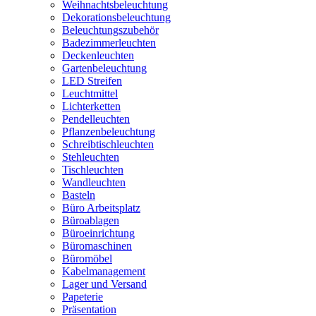
Weihnachtsbeleuchtung
Dekorationsbeleuchtung
Beleuchtungszubehör
Badezimmerleuchten
Deckenleuchten
Gartenbeleuchtung
LED Streifen
Leuchtmittel
Lichterketten
Pendelleuchten
Pflanzenbeleuchtung
Schreibtischleuchten
Stehleuchten
Tischleuchten
Wandleuchten
Basteln
Büro Arbeitsplatz
Büroablagen
Büroeinrichtung
Büromaschinen
Büromöbel
Kabelmanagement
Lager und Versand
Papeterie
Präsentation