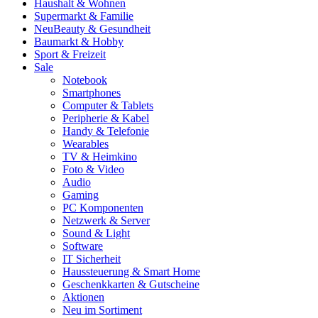
Haushalt & Wohnen
Supermarkt & Familie
Neu
Beauty & Gesundheit
Baumarkt & Hobby
Sport & Freizeit
Sale
Notebook
Smartphones
Computer & Tablets
Peripherie & Kabel
Handy & Telefonie
Wearables
TV & Heimkino
Foto & Video
Audio
Gaming
PC Komponenten
Netzwerk & Server
Sound & Light
Software
IT Sicherheit
Haussteuerung & Smart Home
Geschenkkarten & Gutscheine
Aktionen
Neu im Sortiment