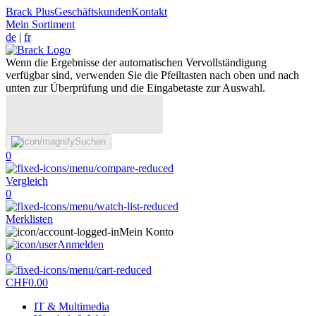
Brack Plus
Geschäftskunden
Kontakt
Mein Sortiment
de
|
fr
Wenn die Ergebnisse der automatischen Vervollständigung
verfügbar sind, verwenden Sie die Pfeiltasten nach oben und nach
unten zur Überprüfung und die Eingabetaste zur Auswahl.
Suchen
0
Vergleich
0
Merklisten
Mein Konto
Anmelden
0
CHF
0.00
IT & Multimedia