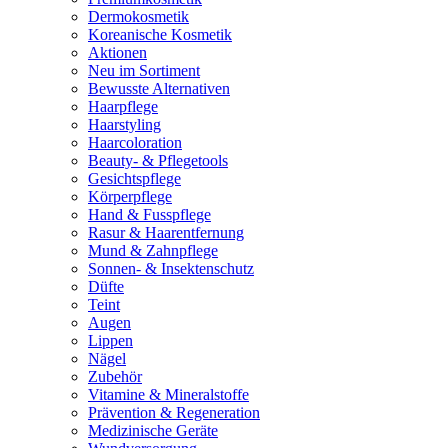
Dermokosmetik
Koreanische Kosmetik
Aktionen
Neu im Sortiment
Bewusste Alternativen
Haarpflege
Haarstyling
Haarcoloration
Beauty- & Pflegetools
Gesichtspflege
Körperpflege
Hand & Fusspflege
Rasur & Haarentfernung
Mund & Zahnpflege
Sonnen- & Insektenschutz
Düfte
Teint
Augen
Lippen
Nägel
Zubehör
Vitamine & Mineralstoffe
Prävention & Regeneration
Medizinische Geräte