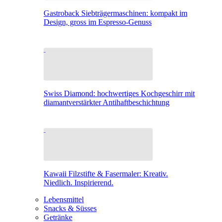
Gastroback Siebträgermaschinen: kompakt im
Design, gross im Espresso-Genuss
Swiss Diamond: hochwertiges Kochgeschirr mit
diamantverstärkter Antihaftbeschichtung
Kawaii Filzstifte & Fasermaler: Kreativ.
Niedlich. Inspirierend.
Lebensmittel
Snacks & Süsses
Getränke