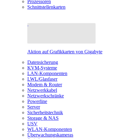
Prozessoren
Schnittstellenkarten
Aktion auf Grafikkarten von Gigabyte
Datensicherung
KVM-Systeme
LAN-Komponenten
LWL/Glasfaser
Modem & Router
Netzwerkkabel
Netzwerkschränke
Powerline
Server
Sicherheitstechnik
Storage & NAS
USV
WLAN-Komponenten
Überwachungskameras