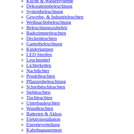
Küche & Wassersysteme
Dekorationsbeleuchtung
Systembeleuchtung
Gewerbe- & Industrieleuchten
Weihnachtsbeleuchtung
Beleuchtungszubehör
Badezimmerleuchten
Deckenleuchten
Gartenbeleuchtung
Kinderlampen
LED Streifen
Leuchtmittel
Lichterketten
Nachtlichter
Pendelleuchten
Pflanzenbeleuchtung
Schreibtischleuchten
Stehleuchten
Tischleuchten
Unterbauleuchten
Wandleuchten
Batterien & Akkus
Elektroinstallation
Energieverteilung
Kabelmanagement