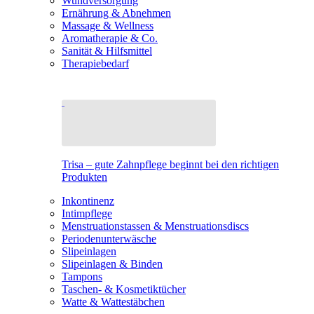
Wundversorgung
Ernährung & Abnehmen
Massage & Wellness
Aromatherapie & Co.
Sanität & Hilfsmittel
Therapiebedarf
Trisa – gute Zahnpflege beginnt bei den richtigen
Produkten
Inkontinenz
Intimpflege
Menstruationstassen & Menstruationsdiscs
Periodenunterwäsche
Slipeinlagen
Slipeinlagen & Binden
Tampons
Taschen- & Kosmetiktücher
Watte & Wattestäbchen