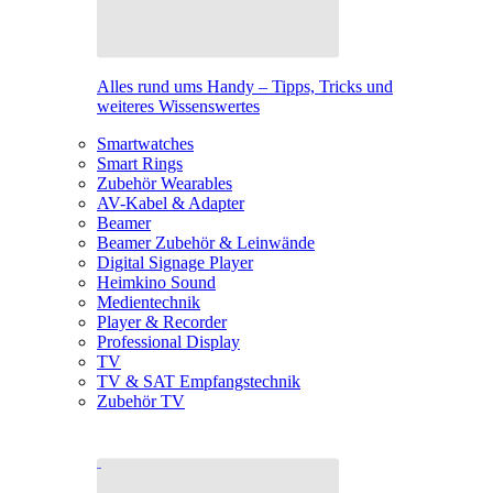
Alles rund ums Handy – Tipps, Tricks und
weiteres Wissenswertes
Smartwatches
Smart Rings
Zubehör Wearables
AV-Kabel & Adapter
Beamer
Beamer Zubehör & Leinwände
Digital Signage Player
Heimkino Sound
Medientechnik
Player & Recorder
Professional Display
TV
TV & SAT Empfangstechnik
Zubehör TV