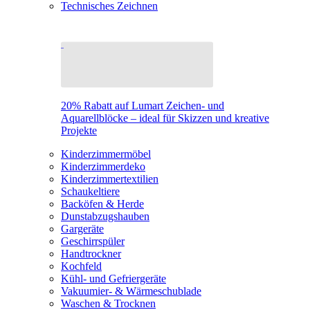
Technisches Zeichnen
20% Rabatt auf Lumart Zeichen- und
Aquarellblöcke – ideal für Skizzen und kreative
Projekte
Kinderzimmermöbel
Kinderzimmerdeko
Kinderzimmertextilien
Schaukeltiere
Backöfen & Herde
Dunstabzugshauben
Gargeräte
Geschirrspüler
Handtrockner
Kochfeld
Kühl- und Gefriergeräte
Vakuumier- & Wärmeschublade
Waschen & Trocknen