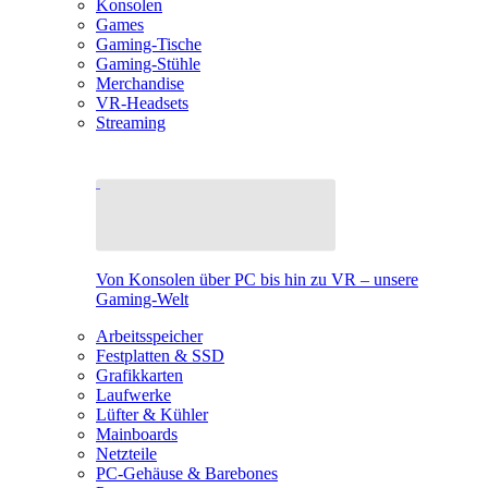
Konsolen
Games
Gaming-Tische
Gaming-Stühle
Merchandise
VR-Headsets
Streaming
Von Konsolen über PC bis hin zu VR – unsere
Gaming-Welt
Arbeitsspeicher
Festplatten & SSD
Grafikkarten
Laufwerke
Lüfter & Kühler
Mainboards
Netzteile
PC-Gehäuse & Barebones