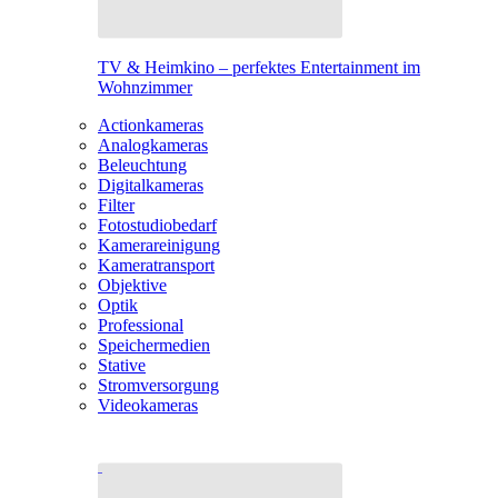
TV & Heimkino – perfektes Entertainment im
Wohnzimmer
Actionkameras
Analogkameras
Beleuchtung
Digitalkameras
Filter
Fotostudiobedarf
Kamerareinigung
Kameratransport
Objektive
Optik
Professional
Speichermedien
Stative
Stromversorgung
Videokameras