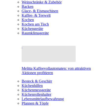
Weinschränke & Zubehör
Backen
Glace- & Eismaschinen
Kaffee- & Teewelt
Kochen
Kochen am Tisch
Küchengeräte
Raumklimageräte
Melitta Kaffeevollautomaten: von attraktiven
Aktionen profitieren
Besteck & Geschirr
Küchenhilfen
Küchenmessgeräte
Küchenrollenhalter
Lebensmittelaufbewahrung
Pfannen & Töpfe