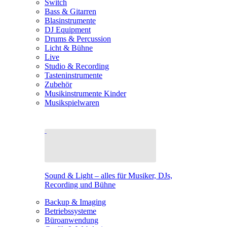
Switch
Bass & Gitarren
Blasinstrumente
DJ Equipment
Drums & Percussion
Licht & Bühne
Live
Studio & Recording
Tasteninstrumente
Zubehör
Musikinstrumente Kinder
Musikspielwaren
Sound & Light – alles für Musiker, DJs,
Recording und Bühne
Backup & Imaging
Betriebssysteme
Büroanwendung