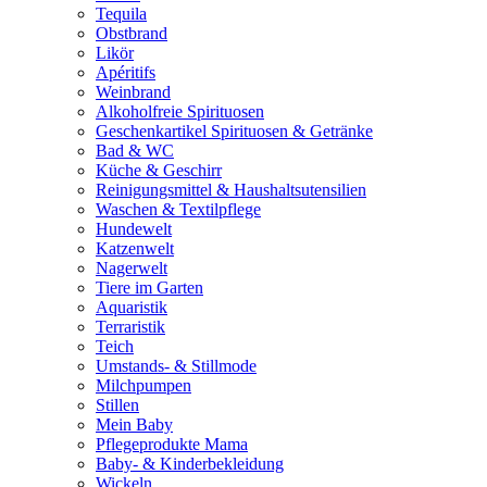
Tequila
Obstbrand
Likör
Apéritifs
Weinbrand
Alkoholfreie Spirituosen
Geschenkartikel Spirituosen & Getränke
Bad & WC
Küche & Geschirr
Reinigungsmittel & Haushaltsutensilien
Waschen & Textilpflege
Hundewelt
Katzenwelt
Nagerwelt
Tiere im Garten
Aquaristik
Terraristik
Teich
Umstands- & Stillmode
Milchpumpen
Stillen
Mein Baby
Pflegeprodukte Mama
Baby- & Kinderbekleidung
Wickeln