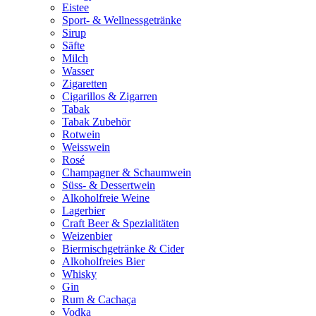
Eistee
Sport- & Wellnessgetränke
Sirup
Säfte
Milch
Wasser
Zigaretten
Cigarillos & Zigarren
Tabak
Tabak Zubehör
Rotwein
Weisswein
Rosé
Champagner & Schaumwein
Süss- & Dessertwein
Alkoholfreie Weine
Lagerbier
Craft Beer & Spezialitäten
Weizenbier
Biermischgetränke & Cider
Alkoholfreies Bier
Whisky
Gin
Rum & Cachaça
Vodka