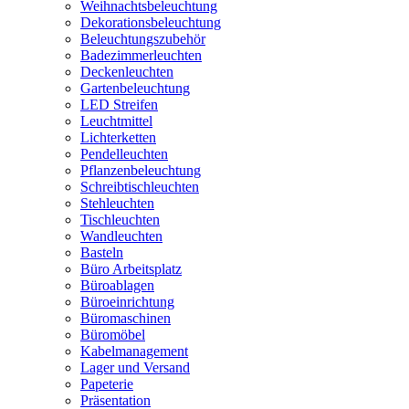
Weihnachtsbeleuchtung
Dekorationsbeleuchtung
Beleuchtungszubehör
Badezimmerleuchten
Deckenleuchten
Gartenbeleuchtung
LED Streifen
Leuchtmittel
Lichterketten
Pendelleuchten
Pflanzenbeleuchtung
Schreibtischleuchten
Stehleuchten
Tischleuchten
Wandleuchten
Basteln
Büro Arbeitsplatz
Büroablagen
Büroeinrichtung
Büromaschinen
Büromöbel
Kabelmanagement
Lager und Versand
Papeterie
Präsentation