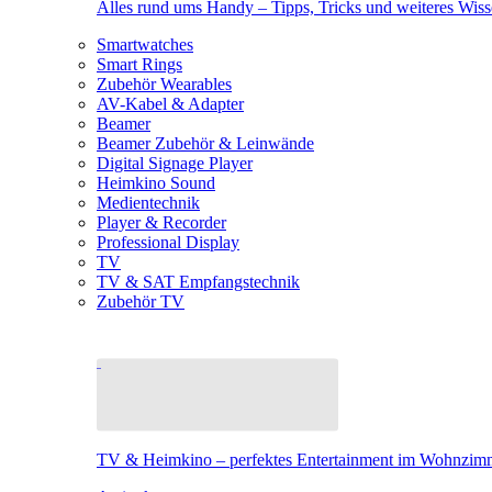
Alles rund ums Handy – Tipps, Tricks und weiteres Wis
Smartwatches
Smart Rings
Zubehör Wearables
AV-Kabel & Adapter
Beamer
Beamer Zubehör & Leinwände
Digital Signage Player
Heimkino Sound
Medientechnik
Player & Recorder
Professional Display
TV
TV & SAT Empfangstechnik
Zubehör TV
TV & Heimkino – perfektes Entertainment im Wohnzim