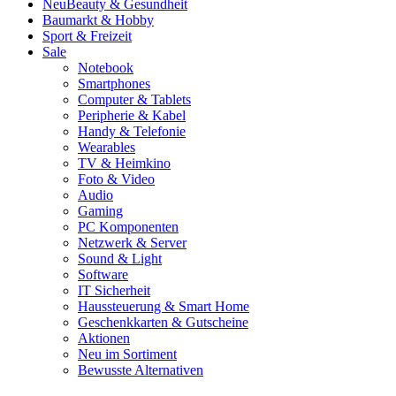
Neu
Beauty & Gesundheit
Baumarkt & Hobby
Sport & Freizeit
Sale
Notebook
Smartphones
Computer & Tablets
Peripherie & Kabel
Handy & Telefonie
Wearables
TV & Heimkino
Foto & Video
Audio
Gaming
PC Komponenten
Netzwerk & Server
Sound & Light
Software
IT Sicherheit
Haussteuerung & Smart Home
Geschenkkarten & Gutscheine
Aktionen
Neu im Sortiment
Bewusste Alternativen