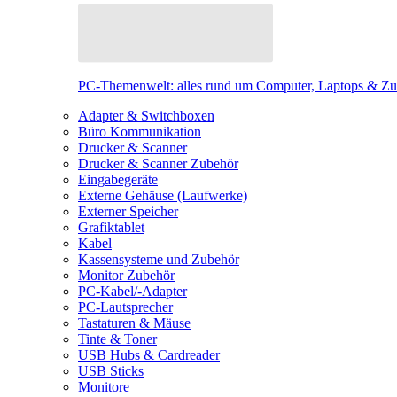
PC-Themenwelt: alles rund um Computer, Laptops & Z
Adapter & Switchboxen
Büro Kommunikation
Drucker & Scanner
Drucker & Scanner Zubehör
Eingabegeräte
Externe Gehäuse (Laufwerke)
Externer Speicher
Grafiktablet
Kabel
Kassensysteme und Zubehör
Monitor Zubehör
PC-Kabel/-Adapter
PC-Lautsprecher
Tastaturen & Mäuse
Tinte & Toner
USB Hubs & Cardreader
USB Sticks
Monitore