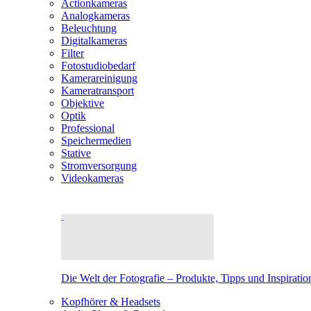
Actionkameras
Analogkameras
Beleuchtung
Digitalkameras
Filter
Fotostudiobedarf
Kamerareinigung
Kameratransport
Objektive
Optik
Professional
Speichermedien
Stative
Stromversorgung
Videokameras
Die Welt der Fotografie – Produkte, Tipps und Inspiratio
Kopfhörer & Headsets