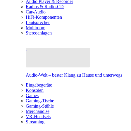
Audio Player & Recorder
Radios & Radio-CD
Car-Audio
HiFi-Komponenten
Lautsprecher
Multiroom
Stereoanlagen
Audio-Welt – bester Klang zu Hause und unterwegs
Eingabegeräte
Konsolen
Games
Gaming-Tische
Gaming-Stühle
Merchandise
VR-Headsets
Streaming