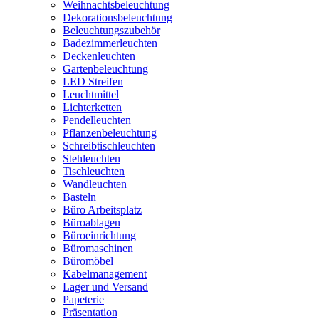
Weihnachtsbeleuchtung
Dekorationsbeleuchtung
Beleuchtungszubehör
Badezimmerleuchten
Deckenleuchten
Gartenbeleuchtung
LED Streifen
Leuchtmittel
Lichterketten
Pendelleuchten
Pflanzenbeleuchtung
Schreibtischleuchten
Stehleuchten
Tischleuchten
Wandleuchten
Basteln
Büro Arbeitsplatz
Büroablagen
Büroeinrichtung
Büromaschinen
Büromöbel
Kabelmanagement
Lager und Versand
Papeterie
Präsentation