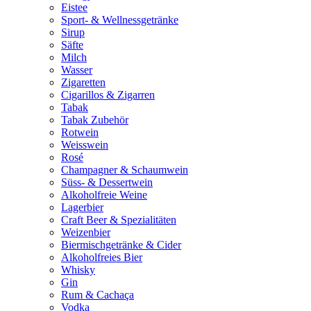
Eistee
Sport- & Wellnessgetränke
Sirup
Säfte
Milch
Wasser
Zigaretten
Cigarillos & Zigarren
Tabak
Tabak Zubehör
Rotwein
Weisswein
Rosé
Champagner & Schaumwein
Süss- & Dessertwein
Alkoholfreie Weine
Lagerbier
Craft Beer & Spezialitäten
Weizenbier
Biermischgetränke & Cider
Alkoholfreies Bier
Whisky
Gin
Rum & Cachaça
Vodka