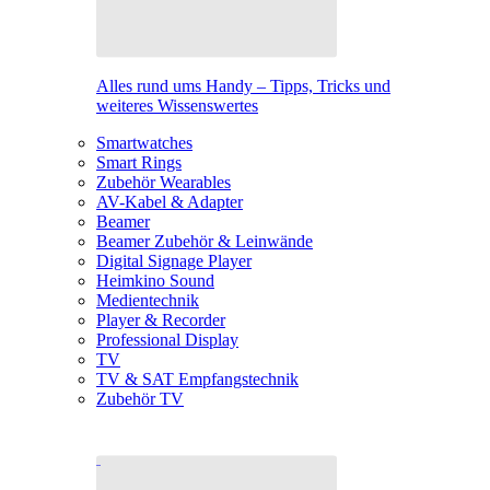
Alles rund ums Handy – Tipps, Tricks und
weiteres Wissenswertes
Smartwatches
Smart Rings
Zubehör Wearables
AV-Kabel & Adapter
Beamer
Beamer Zubehör & Leinwände
Digital Signage Player
Heimkino Sound
Medientechnik
Player & Recorder
Professional Display
TV
TV & SAT Empfangstechnik
Zubehör TV