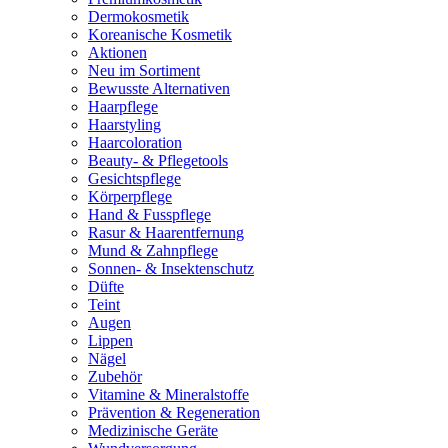
Dermokosmetik
Koreanische Kosmetik
Aktionen
Neu im Sortiment
Bewusste Alternativen
Haarpflege
Haarstyling
Haarcoloration
Beauty- & Pflegetools
Gesichtspflege
Körperpflege
Hand & Fusspflege
Rasur & Haarentfernung
Mund & Zahnpflege
Sonnen- & Insektenschutz
Düfte
Teint
Augen
Lippen
Nägel
Zubehör
Vitamine & Mineralstoffe
Prävention & Regeneration
Medizinische Geräte