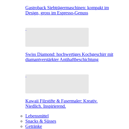
Gastroback Siebträgermaschinen: kompakt im
Design, gross im Espresso-Genuss
Swiss Diamond: hochwertiges Kochgeschirr mit
diamantverstärkter Antihaftbeschichtung
Kawaii Filzstifte & Fasermaler: Kreativ.
Niedlich. Inspirierend.
Lebensmittel
Snacks & Süsses
Getränke