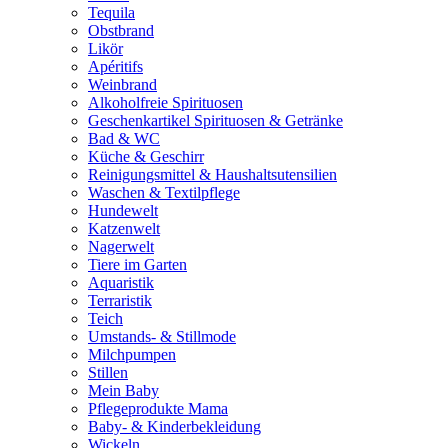
Tequila
Obstbrand
Likör
Apéritifs
Weinbrand
Alkoholfreie Spirituosen
Geschenkartikel Spirituosen & Getränke
Bad & WC
Küche & Geschirr
Reinigungsmittel & Haushaltsutensilien
Waschen & Textilpflege
Hundewelt
Katzenwelt
Nagerwelt
Tiere im Garten
Aquaristik
Terraristik
Teich
Umstands- & Stillmode
Milchpumpen
Stillen
Mein Baby
Pflegeprodukte Mama
Baby- & Kinderbekleidung
Wickeln