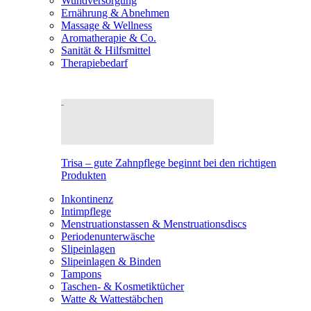
Wundversorgung
Ernährung & Abnehmen
Massage & Wellness
Aromatherapie & Co.
Sanität & Hilfsmittel
Therapiebedarf
Trisa – gute Zahnpflege beginnt bei den richtigen
Produkten
Inkontinenz
Intimpflege
Menstruationstassen & Menstruationsdiscs
Periodenunterwäsche
Slipeinlagen
Slipeinlagen & Binden
Tampons
Taschen- & Kosmetiktücher
Watte & Wattestäbchen