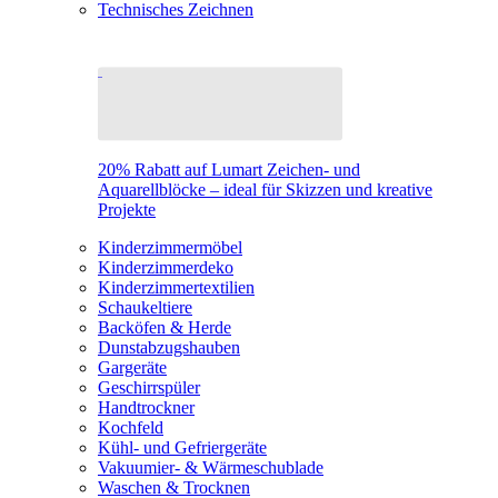
Technisches Zeichnen
20% Rabatt auf Lumart Zeichen- und
Aquarellblöcke – ideal für Skizzen und kreative
Projekte
Kinderzimmermöbel
Kinderzimmerdeko
Kinderzimmertextilien
Schaukeltiere
Backöfen & Herde
Dunstabzugshauben
Gargeräte
Geschirrspüler
Handtrockner
Kochfeld
Kühl- und Gefriergeräte
Vakuumier- & Wärmeschublade
Waschen & Trocknen