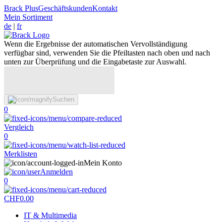
Brack Plus
Geschäftskunden
Kontakt
Mein Sortiment
de
|
fr
Wenn die Ergebnisse der automatischen Vervollständigung
verfügbar sind, verwenden Sie die Pfeiltasten nach oben und nach
unten zur Überprüfung und die Eingabetaste zur Auswahl.
Suchen
0
Vergleich
0
Merklisten
Mein Konto
Anmelden
0
CHF
0.00
IT & Multimedia