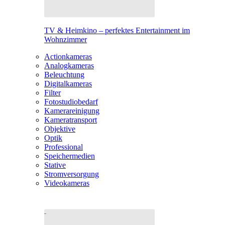
TV & Heimkino – perfektes Entertainment im
Wohnzimmer
Actionkameras
Analogkameras
Beleuchtung
Digitalkameras
Filter
Fotostudiobedarf
Kamerareinigung
Kameratransport
Objektive
Optik
Professional
Speichermedien
Stative
Stromversorgung
Videokameras