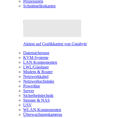
Prozessoren
Schnittstellenkarten
Aktion auf Grafikkarten von Gigabyte
Datensicherung
KVM-Systeme
LAN-Komponenten
LWL/Glasfaser
Modem & Router
Netzwerkkabel
Netzwerkschränke
Powerline
Server
Sicherheitstechnik
Storage & NAS
USV
WLAN-Komponenten
Überwachungskameras