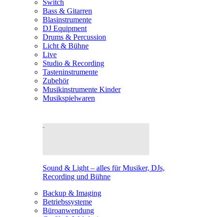
Switch
Bass & Gitarren
Blasinstrumente
DJ Equipment
Drums & Percussion
Licht & Bühne
Live
Studio & Recording
Tasteninstrumente
Zubehör
Musikinstrumente Kinder
Musikspielwaren
Sound & Light – alles für Musiker, DJs,
Recording und Bühne
Backup & Imaging
Betriebssysteme
Büroanwendung