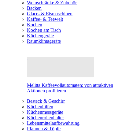
Weinschränke & Zubehör
Backen
Glace- & Eismaschinen
Kaffee- & Teewelt
Kochen
Kochen am Tisch
Küchengeräte
Raumklimageräte
Melitta Kaffeevollautomaten: von attraktiven
Aktionen profitieren
Besteck & Geschirr
Küchenhilfen
Küchenmessgeräte
Küchenrollenhalter
Lebensmittelaufbewahrung
Pfannen & Töpfe