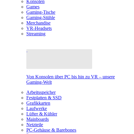
Konsolen
Games
Gaming-Tische
Gaming-Stühle
Merchandise
VR-Headsets
Streaming
Von Konsolen über PC bis hin zu VR – unsere
Gaming-Welt
Arbeitsspeicher
Festplatten & SSD
Grafikkarten
Laufwerke
Lüfter & Kühler
Mainboards
Netzteile
PC-Gehäuse & Barebones