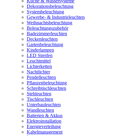
Küche & Wassersysteme
Dekorationsbeleuchtung
Systembeleuchtung
Gewerbe- & Industrieleuchten
Weihnachtsbeleuchtung
Beleuchtungszubehör
Badezimmerleuchten
Deckenleuchten
Gartenbeleuchtung
Kinderlampen
LED Streifen
Leuchtmittel
Lichterketten
Nachtlichter
Pendelleuchten
Pflanzenbeleuchtung
Schreibtischleuchten
Stehleuchten
Tischleuchten
Unterbauleuchten
Wandleuchten
Batterien & Akkus
Elektroinstallation
Energieverteilung
Kabelmanagement