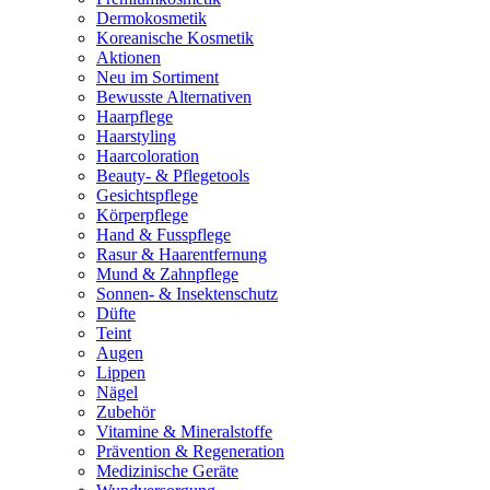
Dermokosmetik
Koreanische Kosmetik
Aktionen
Neu im Sortiment
Bewusste Alternativen
Haarpflege
Haarstyling
Haarcoloration
Beauty- & Pflegetools
Gesichtspflege
Körperpflege
Hand & Fusspflege
Rasur & Haarentfernung
Mund & Zahnpflege
Sonnen- & Insektenschutz
Düfte
Teint
Augen
Lippen
Nägel
Zubehör
Vitamine & Mineralstoffe
Prävention & Regeneration
Medizinische Geräte