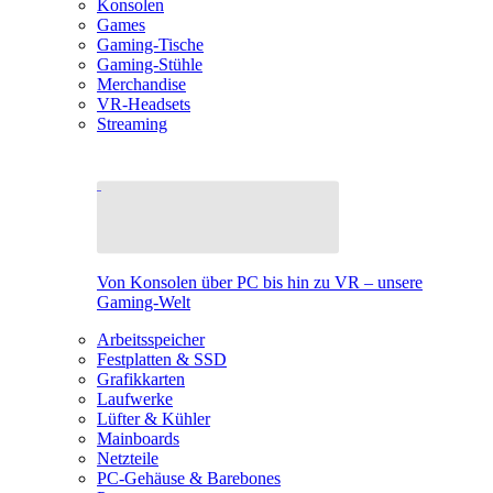
Konsolen
Games
Gaming-Tische
Gaming-Stühle
Merchandise
VR-Headsets
Streaming
Von Konsolen über PC bis hin zu VR – unsere
Gaming-Welt
Arbeitsspeicher
Festplatten & SSD
Grafikkarten
Laufwerke
Lüfter & Kühler
Mainboards
Netzteile
PC-Gehäuse & Barebones