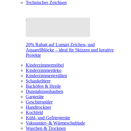
Technisches Zeichnen
20% Rabatt auf Lumart Zeichen- und
Aquarellblöcke – ideal für Skizzen und kreative
Projekte
Kinderzimmermöbel
Kinderzimmerdeko
Kinderzimmertextilien
Schaukeltiere
Backöfen & Herde
Dunstabzugshauben
Gargeräte
Geschirrspüler
Handtrockner
Kochfeld
Kühl- und Gefriergeräte
Vakuumier- & Wärmeschublade
Waschen & Trocknen