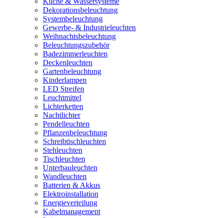
Küche & Wassersysteme
Dekorationsbeleuchtung
Systembeleuchtung
Gewerbe- & Industrieleuchten
Weihnachtsbeleuchtung
Beleuchtungszubehör
Badezimmerleuchten
Deckenleuchten
Gartenbeleuchtung
Kinderlampen
LED Streifen
Leuchtmittel
Lichterketten
Nachtlichter
Pendelleuchten
Pflanzenbeleuchtung
Schreibtischleuchten
Stehleuchten
Tischleuchten
Unterbauleuchten
Wandleuchten
Batterien & Akkus
Elektroinstallation
Energieverteilung
Kabelmanagement