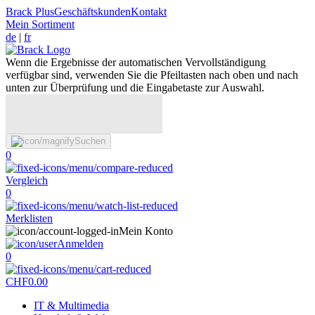
Brack Plus
Geschäftskunden
Kontakt
Mein Sortiment
de
|
fr
Wenn die Ergebnisse der automatischen Vervollständigung
verfügbar sind, verwenden Sie die Pfeiltasten nach oben und nach
unten zur Überprüfung und die Eingabetaste zur Auswahl.
Suchen
0
Vergleich
0
Merklisten
Mein Konto
Anmelden
0
CHF
0.00
IT & Multimedia