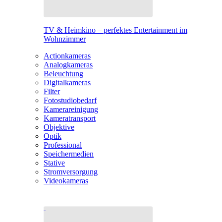
TV & Heimkino – perfektes Entertainment im
Wohnzimmer
Actionkameras
Analogkameras
Beleuchtung
Digitalkameras
Filter
Fotostudiobedarf
Kamerareinigung
Kameratransport
Objektive
Optik
Professional
Speichermedien
Stative
Stromversorgung
Videokameras