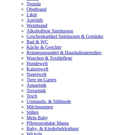
Tequila
Obstbrand
Likör
Apéritifs
Weinbrand
Alkoholfreie Spirituosen
Geschenkartikel Spirituosen & Getränke
Bad & WC
Küche & Geschirr
Reinigungsmittel & Haushaltsutensilien
Waschen & Textilpflege
Hundewelt
Katzenwelt
Nagerwelt
Tiere im Garten
Aquaristik
Terraristik
Teich
Umstands- & Stillmode
Milchpumpen
Stillen
Mein Baby
Pflegeprodukte Mama
Baby- & Kinderbekleidung
Wickeln