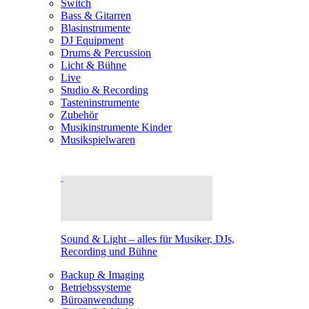
Switch
Bass & Gitarren
Blasinstrumente
DJ Equipment
Drums & Percussion
Licht & Bühne
Live
Studio & Recording
Tasteninstrumente
Zubehör
Musikinstrumente Kinder
Musikspielwaren
Sound & Light – alles für Musiker, DJs,
Recording und Bühne
Backup & Imaging
Betriebssysteme
Büroanwendung