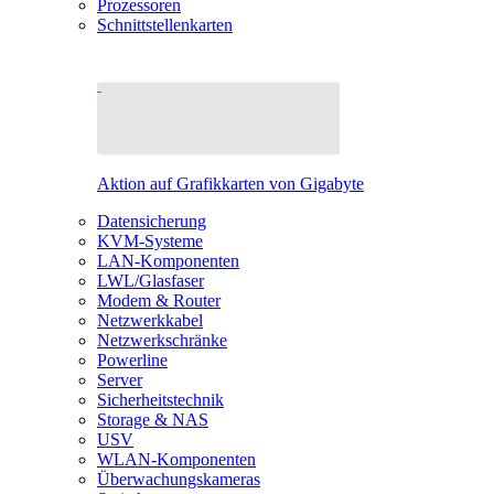
Prozessoren
Schnittstellenkarten
Aktion auf Grafikkarten von Gigabyte
Datensicherung
KVM-Systeme
LAN-Komponenten
LWL/Glasfaser
Modem & Router
Netzwerkkabel
Netzwerkschränke
Powerline
Server
Sicherheitstechnik
Storage & NAS
USV
WLAN-Komponenten
Überwachungskameras