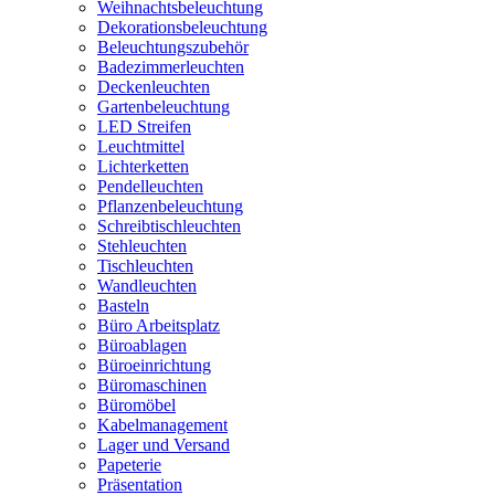
Weihnachtsbeleuchtung
Dekorationsbeleuchtung
Beleuchtungszubehör
Badezimmerleuchten
Deckenleuchten
Gartenbeleuchtung
LED Streifen
Leuchtmittel
Lichterketten
Pendelleuchten
Pflanzenbeleuchtung
Schreibtischleuchten
Stehleuchten
Tischleuchten
Wandleuchten
Basteln
Büro Arbeitsplatz
Büroablagen
Büroeinrichtung
Büromaschinen
Büromöbel
Kabelmanagement
Lager und Versand
Papeterie
Präsentation