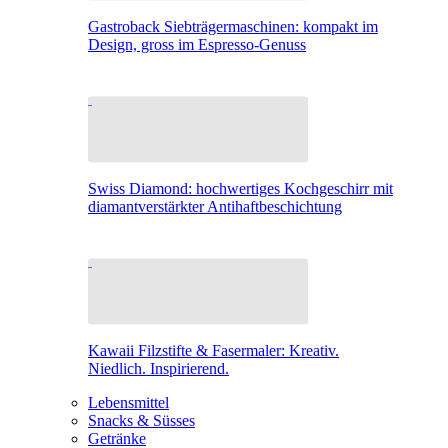
Gastroback Siebträgermaschinen: kompakt im
Design, gross im Espresso-Genuss
Swiss Diamond: hochwertiges Kochgeschirr mit
diamantverstärkter Antihaftbeschichtung
Kawaii Filzstifte & Fasermaler: Kreativ.
Niedlich. Inspirierend.
Lebensmittel
Snacks & Süsses
Getränke