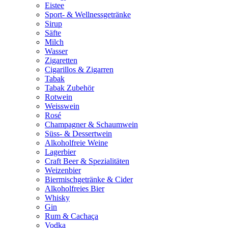
Eistee
Sport- & Wellnessgetränke
Sirup
Säfte
Milch
Wasser
Zigaretten
Cigarillos & Zigarren
Tabak
Tabak Zubehör
Rotwein
Weisswein
Rosé
Champagner & Schaumwein
Süss- & Dessertwein
Alkoholfreie Weine
Lagerbier
Craft Beer & Spezialitäten
Weizenbier
Biermischgetränke & Cider
Alkoholfreies Bier
Whisky
Gin
Rum & Cachaça
Vodka