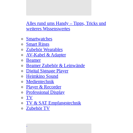
Alles rund ums Handy – Tipps, Tricks und
weiteres Wissenswertes
Smartwatches
Smart Rings
Zubehör Wearables
AV-Kabel & Adapter
Beamer
Beamer Zubehör & Leinwände
Digital Signage Player
Heimkino Sound
Medientechnik
Player & Recorder
Professional Display
TV
TV & SAT Empfangstechnik
Zubehör TV