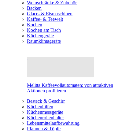
Weinschränke & Zubehör
Backen
Glace- & Eismaschinen
Kaffee- & Teewelt
Kochen
Kochen am Tisch
Küchengeräte
Raumklimageräte
Melitta Kaffeevollautomaten: von attraktiven
Aktionen profitieren
Besteck & Geschirr
Küchenhilfen
Küchenmessgeräte
Küchenrollenhalter
Lebensmittelaufbewahrung
Pfannen & Töpfe