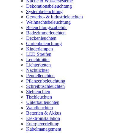
Küche & Wassersysteme
Dekorationsbeleuchtung
Systembeleuchtung
Gewerbe- & Industrieleuchten
Weihnachtsbeleuchtung
Beleuchtungszubehör
Badezimmerleuchten
Deckenleuchten
Gartenbeleuchtung
Kinderlampen
LED Streifen
Leuchtmittel
Lichterketten
Nachtlichter
Pendelleuchten
Pflanzenbeleuchtung
Schreibtischleuchten
Stehleuchten
Tischleuchten
Unterbauleuchten
Wandleuchten
Batterien & Akkus
Elektroinstallation
Energieverteilung
Kabelmanagement