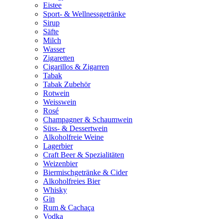
Eistee
Sport- & Wellnessgetränke
Sirup
Säfte
Milch
Wasser
Zigaretten
Cigarillos & Zigarren
Tabak
Tabak Zubehör
Rotwein
Weisswein
Rosé
Champagner & Schaumwein
Süss- & Dessertwein
Alkoholfreie Weine
Lagerbier
Craft Beer & Spezialitäten
Weizenbier
Biermischgetränke & Cider
Alkoholfreies Bier
Whisky
Gin
Rum & Cachaça
Vodka