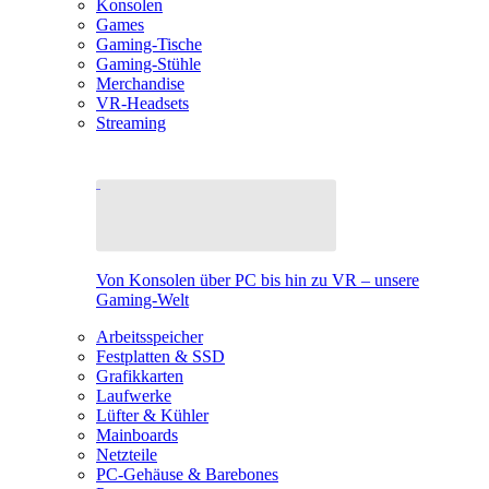
Konsolen
Games
Gaming-Tische
Gaming-Stühle
Merchandise
VR-Headsets
Streaming
Von Konsolen über PC bis hin zu VR – unsere
Gaming-Welt
Arbeitsspeicher
Festplatten & SSD
Grafikkarten
Laufwerke
Lüfter & Kühler
Mainboards
Netzteile
PC-Gehäuse & Barebones