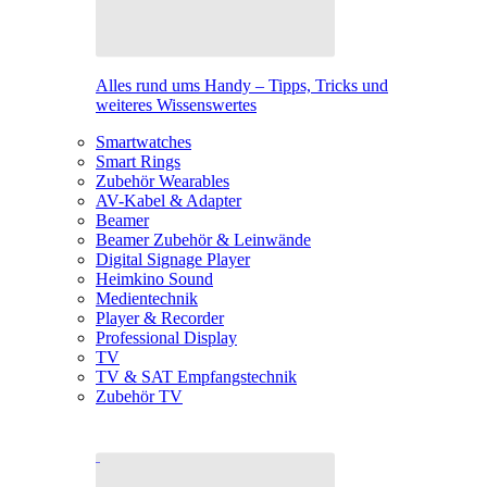
Alles rund ums Handy – Tipps, Tricks und
weiteres Wissenswertes
Smartwatches
Smart Rings
Zubehör Wearables
AV-Kabel & Adapter
Beamer
Beamer Zubehör & Leinwände
Digital Signage Player
Heimkino Sound
Medientechnik
Player & Recorder
Professional Display
TV
TV & SAT Empfangstechnik
Zubehör TV