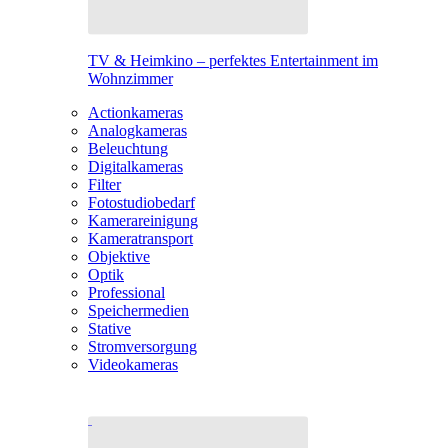
TV & Heimkino – perfektes Entertainment im
Wohnzimmer
Actionkameras
Analogkameras
Beleuchtung
Digitalkameras
Filter
Fotostudiobedarf
Kamerareinigung
Kameratransport
Objektive
Optik
Professional
Speichermedien
Stative
Stromversorgung
Videokameras