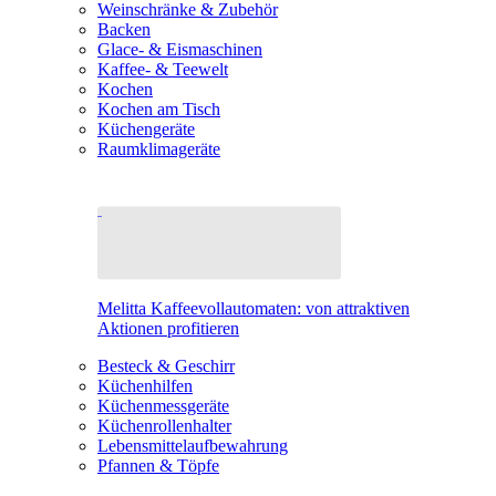
Weinschränke & Zubehör
Backen
Glace- & Eismaschinen
Kaffee- & Teewelt
Kochen
Kochen am Tisch
Küchengeräte
Raumklimageräte
Melitta Kaffeevollautomaten: von attraktiven
Aktionen profitieren
Besteck & Geschirr
Küchenhilfen
Küchenmessgeräte
Küchenrollenhalter
Lebensmittelaufbewahrung
Pfannen & Töpfe