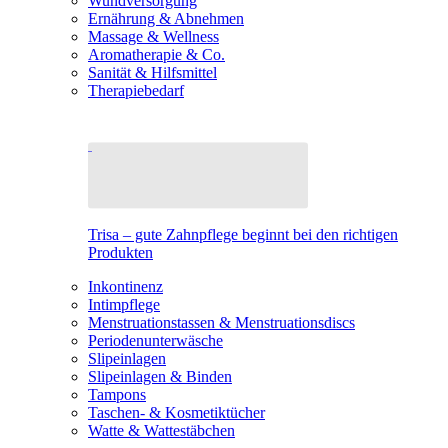
Wundversorgung
Ernährung & Abnehmen
Massage & Wellness
Aromatherapie & Co.
Sanität & Hilfsmittel
Therapiebedarf
Trisa – gute Zahnpflege beginnt bei den richtigen
Produkten
Inkontinenz
Intimpflege
Menstruationstassen & Menstruationsdiscs
Periodenunterwäsche
Slipeinlagen
Slipeinlagen & Binden
Tampons
Taschen- & Kosmetiktücher
Watte & Wattestäbchen