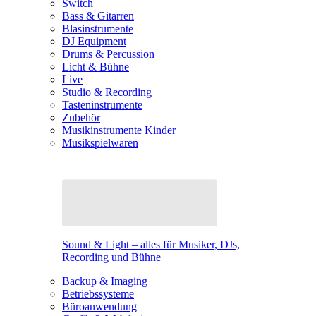
Switch
Bass & Gitarren
Blasinstrumente
DJ Equipment
Drums & Percussion
Licht & Bühne
Live
Studio & Recording
Tasteninstrumente
Zubehör
Musikinstrumente Kinder
Musikspielwaren
Sound & Light – alles für Musiker, DJs,
Recording und Bühne
Backup & Imaging
Betriebssysteme
Büroanwendung