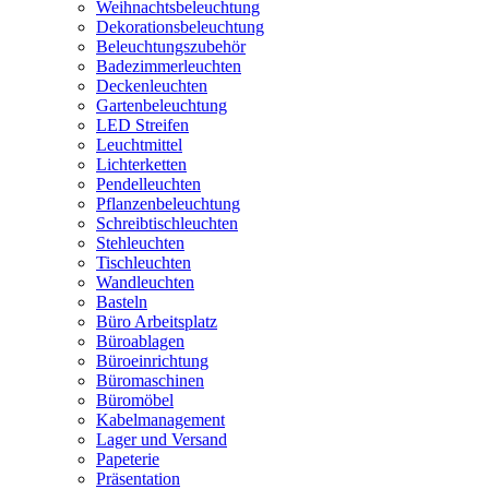
Weihnachtsbeleuchtung
Dekorationsbeleuchtung
Beleuchtungszubehör
Badezimmerleuchten
Deckenleuchten
Gartenbeleuchtung
LED Streifen
Leuchtmittel
Lichterketten
Pendelleuchten
Pflanzenbeleuchtung
Schreibtischleuchten
Stehleuchten
Tischleuchten
Wandleuchten
Basteln
Büro Arbeitsplatz
Büroablagen
Büroeinrichtung
Büromaschinen
Büromöbel
Kabelmanagement
Lager und Versand
Papeterie
Präsentation