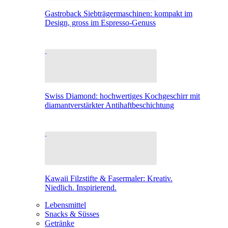
Gastroback Siebträgermaschinen: kompakt im
Design, gross im Espresso-Genuss
Swiss Diamond: hochwertiges Kochgeschirr mit
diamantverstärkter Antihaftbeschichtung
Kawaii Filzstifte & Fasermaler: Kreativ.
Niedlich. Inspirierend.
Lebensmittel
Snacks & Süsses
Getränke