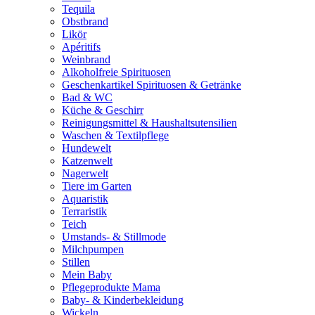
Tequila
Obstbrand
Likör
Apéritifs
Weinbrand
Alkoholfreie Spirituosen
Geschenkartikel Spirituosen & Getränke
Bad & WC
Küche & Geschirr
Reinigungsmittel & Haushaltsutensilien
Waschen & Textilpflege
Hundewelt
Katzenwelt
Nagerwelt
Tiere im Garten
Aquaristik
Terraristik
Teich
Umstands- & Stillmode
Milchpumpen
Stillen
Mein Baby
Pflegeprodukte Mama
Baby- & Kinderbekleidung
Wickeln