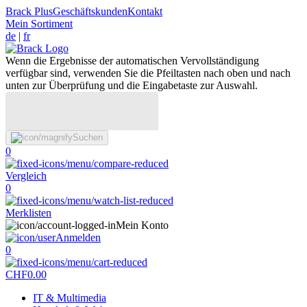
Brack Plus
Geschäftskunden
Kontakt
Mein Sortiment
de
|
fr
Wenn die Ergebnisse der automatischen Vervollständigung
verfügbar sind, verwenden Sie die Pfeiltasten nach oben und nach
unten zur Überprüfung und die Eingabetaste zur Auswahl.
Suchen
0
Vergleich
0
Merklisten
Mein Konto
Anmelden
0
CHF
0.00
IT & Multimedia