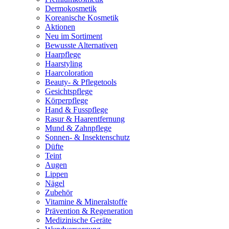
Dermokosmetik
Koreanische Kosmetik
Aktionen
Neu im Sortiment
Bewusste Alternativen
Haarpflege
Haarstyling
Haarcoloration
Beauty- & Pflegetools
Gesichtspflege
Körperpflege
Hand & Fusspflege
Rasur & Haarentfernung
Mund & Zahnpflege
Sonnen- & Insektenschutz
Düfte
Teint
Augen
Lippen
Nägel
Zubehör
Vitamine & Mineralstoffe
Prävention & Regeneration
Medizinische Geräte