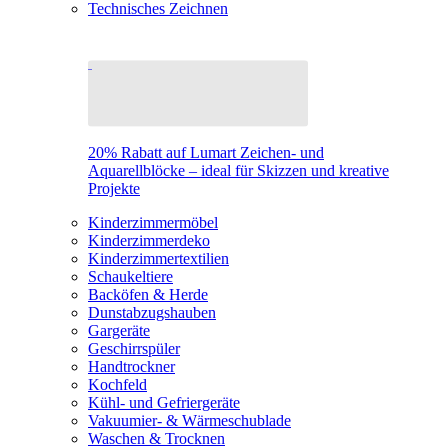
Technisches Zeichnen
20% Rabatt auf Lumart Zeichen- und
Aquarellblöcke – ideal für Skizzen und kreative
Projekte
Kinderzimmermöbel
Kinderzimmerdeko
Kinderzimmertextilien
Schaukeltiere
Backöfen & Herde
Dunstabzugshauben
Gargeräte
Geschirrspüler
Handtrockner
Kochfeld
Kühl- und Gefriergeräte
Vakuumier- & Wärmeschublade
Waschen & Trocknen