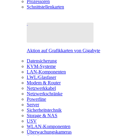
Prozessoren
Schnittstellenkarten
Aktion auf Grafikkarten von Gigabyte
Datensicherung
KVM-Systeme
LAN-Komponenten
LWL/Glasfaser
Modem & Router
Netzwerkkabel
Netzwerkschränke
Powerline
Server
Sicherheitstechnik
Storage & NAS
USV
WLAN-Komponenten
Überwachungskameras