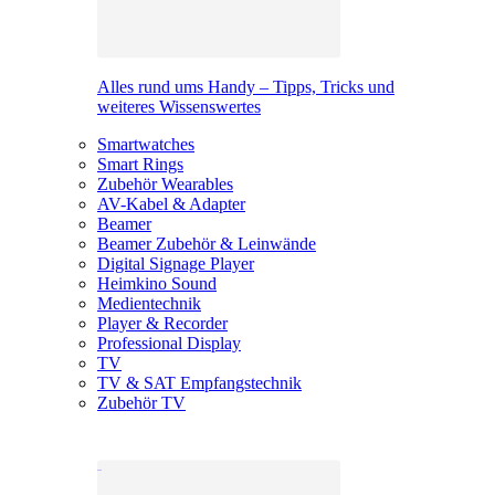
Alles rund ums Handy – Tipps, Tricks und
weiteres Wissenswertes
Smartwatches
Smart Rings
Zubehör Wearables
AV-Kabel & Adapter
Beamer
Beamer Zubehör & Leinwände
Digital Signage Player
Heimkino Sound
Medientechnik
Player & Recorder
Professional Display
TV
TV & SAT Empfangstechnik
Zubehör TV