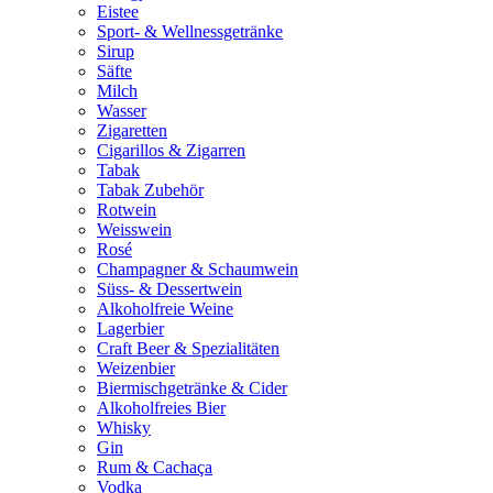
Eistee
Sport- & Wellnessgetränke
Sirup
Säfte
Milch
Wasser
Zigaretten
Cigarillos & Zigarren
Tabak
Tabak Zubehör
Rotwein
Weisswein
Rosé
Champagner & Schaumwein
Süss- & Dessertwein
Alkoholfreie Weine
Lagerbier
Craft Beer & Spezialitäten
Weizenbier
Biermischgetränke & Cider
Alkoholfreies Bier
Whisky
Gin
Rum & Cachaça
Vodka