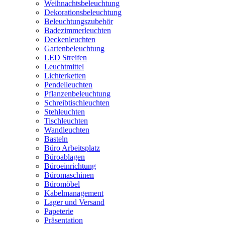
Weihnachtsbeleuchtung
Dekorationsbeleuchtung
Beleuchtungszubehör
Badezimmerleuchten
Deckenleuchten
Gartenbeleuchtung
LED Streifen
Leuchtmittel
Lichterketten
Pendelleuchten
Pflanzenbeleuchtung
Schreibtischleuchten
Stehleuchten
Tischleuchten
Wandleuchten
Basteln
Büro Arbeitsplatz
Büroablagen
Büroeinrichtung
Büromaschinen
Büromöbel
Kabelmanagement
Lager und Versand
Papeterie
Präsentation