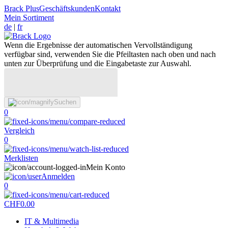
Brack Plus
Geschäftskunden
Kontakt
Mein Sortiment
de
|
fr
Wenn die Ergebnisse der automatischen Vervollständigung
verfügbar sind, verwenden Sie die Pfeiltasten nach oben und nach
unten zur Überprüfung und die Eingabetaste zur Auswahl.
Suchen
0
Vergleich
0
Merklisten
Mein Konto
Anmelden
0
CHF
0.00
IT & Multimedia