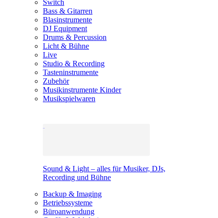
Switch
Bass & Gitarren
Blasinstrumente
DJ Equipment
Drums & Percussion
Licht & Bühne
Live
Studio & Recording
Tasteninstrumente
Zubehör
Musikinstrumente Kinder
Musikspielwaren
Sound & Light – alles für Musiker, DJs,
Recording und Bühne
Backup & Imaging
Betriebssysteme
Büroanwendung