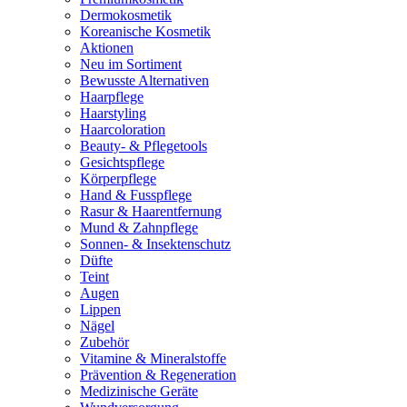
Dermokosmetik
Koreanische Kosmetik
Aktionen
Neu im Sortiment
Bewusste Alternativen
Haarpflege
Haarstyling
Haarcoloration
Beauty- & Pflegetools
Gesichtspflege
Körperpflege
Hand & Fusspflege
Rasur & Haarentfernung
Mund & Zahnpflege
Sonnen- & Insektenschutz
Düfte
Teint
Augen
Lippen
Nägel
Zubehör
Vitamine & Mineralstoffe
Prävention & Regeneration
Medizinische Geräte