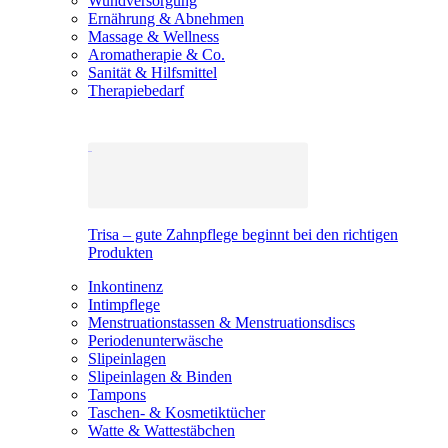
Wundversorgung
Ernährung & Abnehmen
Massage & Wellness
Aromatherapie & Co.
Sanität & Hilfsmittel
Therapiebedarf
Trisa – gute Zahnpflege beginnt bei den richtigen
Produkten
Inkontinenz
Intimpflege
Menstruationstassen & Menstruationsdiscs
Periodenunterwäsche
Slipeinlagen
Slipeinlagen & Binden
Tampons
Taschen- & Kosmetiktücher
Watte & Wattestäbchen