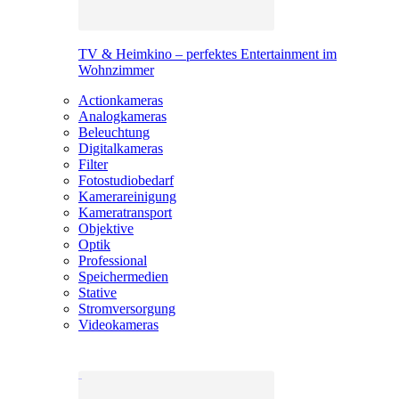
TV & Heimkino – perfektes Entertainment im
Wohnzimmer
Actionkameras
Analogkameras
Beleuchtung
Digitalkameras
Filter
Fotostudiobedarf
Kamerareinigung
Kameratransport
Objektive
Optik
Professional
Speichermedien
Stative
Stromversorgung
Videokameras