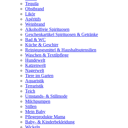
Tequila
Obstbrand
Likör
Apéritifs
Weinbrand
Alkoholfreie Spirituosen
Geschenkartikel Spirituosen & Getränke
Bad & WC
Küche & Geschirr
Reinigungsmittel & Haushaltsutensilien
Waschen & Textilpflege
Hundewelt
Katzenwelt
Nagerwelt
Tiere im Garten
Aquaristik
Terraristik
Teich
Umstands- & Stillmode
Milchpumpen
Stillen
Mein Baby
Pflegeprodukte Mama
Baby- & Kinderbekleidung
Wickeln