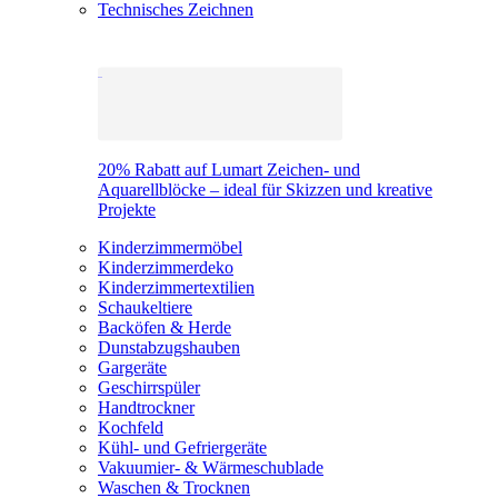
Technisches Zeichnen
20% Rabatt auf Lumart Zeichen- und
Aquarellblöcke – ideal für Skizzen und kreative
Projekte
Kinderzimmermöbel
Kinderzimmerdeko
Kinderzimmertextilien
Schaukeltiere
Backöfen & Herde
Dunstabzugshauben
Gargeräte
Geschirrspüler
Handtrockner
Kochfeld
Kühl- und Gefriergeräte
Vakuumier- & Wärmeschublade
Waschen & Trocknen