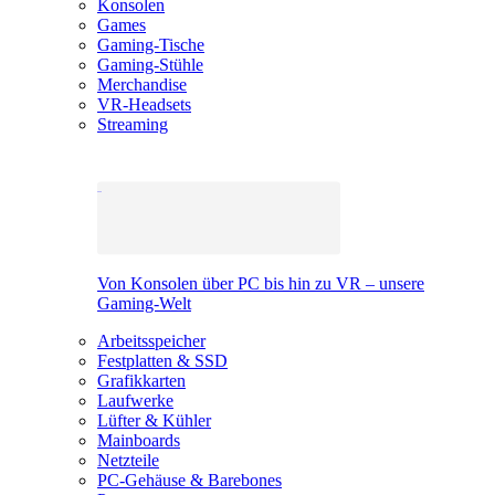
Konsolen
Games
Gaming-Tische
Gaming-Stühle
Merchandise
VR-Headsets
Streaming
Von Konsolen über PC bis hin zu VR – unsere
Gaming-Welt
Arbeitsspeicher
Festplatten & SSD
Grafikkarten
Laufwerke
Lüfter & Kühler
Mainboards
Netzteile
PC-Gehäuse & Barebones