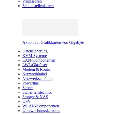
Prozessoren
Schnittstellenkarten
Aktion auf Grafikkarten von Gigabyte
Datensicherung
KVM-Systeme
LAN-Komponenten
LWL/Glasfaser
Modem & Router
Netzwerkkabel
Netzwerkschränke
Powerline
Server
Sicherheitstechnik
Storage & NAS
USV
WLAN-Komponenten
Überwachungskameras