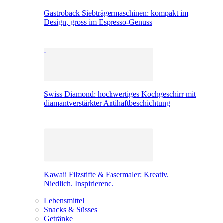
Gastroback Siebträgermaschinen: kompakt im
Design, gross im Espresso-Genuss
Swiss Diamond: hochwertiges Kochgeschirr mit
diamantverstärkter Antihaftbeschichtung
Kawaii Filzstifte & Fasermaler: Kreativ.
Niedlich. Inspirierend.
Lebensmittel
Snacks & Süsses
Getränke