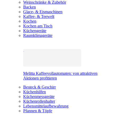
Weinschränke & Zubehör
Backen
Glace- & Eismaschinen
Kaffee- & Teewelt
Kochen
Kochen am Tisch
Küchengeräte
Raumklimageräte
Melitta Kaffeevollautomaten: von attraktiven
Aktionen profitieren
Besteck & Geschirr
Küchenhilfen
Küchenmessgeräte
Küchenrollenhalter
Lebensmittelaufbewahrung
Pfannen & Töpfe