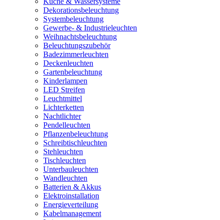
Küche & Wassersysteme
Dekorationsbeleuchtung
Systembeleuchtung
Gewerbe- & Industrieleuchten
Weihnachtsbeleuchtung
Beleuchtungszubehör
Badezimmerleuchten
Deckenleuchten
Gartenbeleuchtung
Kinderlampen
LED Streifen
Leuchtmittel
Lichterketten
Nachtlichter
Pendelleuchten
Pflanzenbeleuchtung
Schreibtischleuchten
Stehleuchten
Tischleuchten
Unterbauleuchten
Wandleuchten
Batterien & Akkus
Elektroinstallation
Energieverteilung
Kabelmanagement