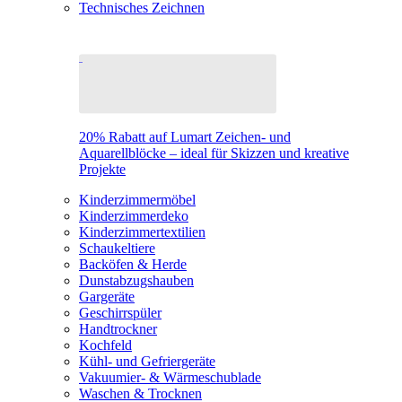
Technisches Zeichnen
20% Rabatt auf Lumart Zeichen- und
Aquarellblöcke – ideal für Skizzen und kreative
Projekte
Kinderzimmermöbel
Kinderzimmerdeko
Kinderzimmertextilien
Schaukeltiere
Backöfen & Herde
Dunstabzugshauben
Gargeräte
Geschirrspüler
Handtrockner
Kochfeld
Kühl- und Gefriergeräte
Vakuumier- & Wärmeschublade
Waschen & Trocknen