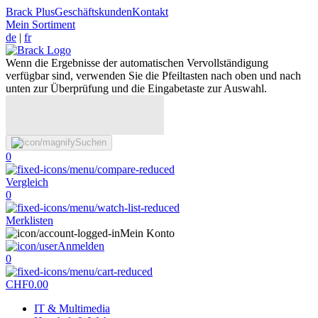
Brack Plus
Geschäftskunden
Kontakt
Mein Sortiment
de
|
fr
Wenn die Ergebnisse der automatischen Vervollständigung
verfügbar sind, verwenden Sie die Pfeiltasten nach oben und nach
unten zur Überprüfung und die Eingabetaste zur Auswahl.
Suchen
0
Vergleich
0
Merklisten
Mein Konto
Anmelden
0
CHF
0.00
IT & Multimedia