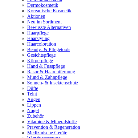
Dermokosmetik
Koreanische Kosmetik
Aktionen
Neu im Sortiment
Bewusste Alternativen
Haarpflege
Haarstyling
Haarcoloration
Beauty- & Pflegetools
Gesichtspflege
Körperpflege
Hand & Fusspflege
Rasur & Haarentfernung
Mund & Zahnpflege
Sonnen- & Insektenschutz
Düfte
Teint
Augen
Lippen
Nägel
Zubehör
Vitamine & Mineralstoffe
Prävention & Regeneration
Medizinische Geräte