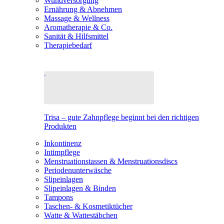
Wundversorgung
Ernährung & Abnehmen
Massage & Wellness
Aromatherapie & Co.
Sanität & Hilfsmittel
Therapiebedarf
Trisa – gute Zahnpflege beginnt bei den richtigen
Produkten
Inkontinenz
Intimpflege
Menstruationstassen & Menstruationsdiscs
Periodenunterwäsche
Slipeinlagen
Slipeinlagen & Binden
Tampons
Taschen- & Kosmetiktücher
Watte & Wattestäbchen