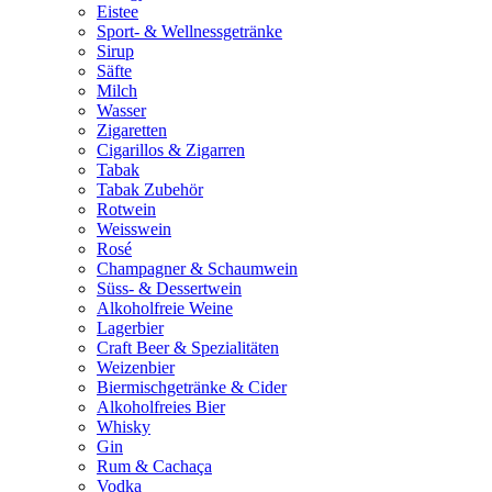
Eistee
Sport- & Wellnessgetränke
Sirup
Säfte
Milch
Wasser
Zigaretten
Cigarillos & Zigarren
Tabak
Tabak Zubehör
Rotwein
Weisswein
Rosé
Champagner & Schaumwein
Süss- & Dessertwein
Alkoholfreie Weine
Lagerbier
Craft Beer & Spezialitäten
Weizenbier
Biermischgetränke & Cider
Alkoholfreies Bier
Whisky
Gin
Rum & Cachaça
Vodka