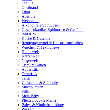
Tequila
Obstbrand
Likör
Apéritifs
Weinbrand
Alkoholfreie Spirituosen
Geschenkartikel Spirituosen & Getränke
Bad & WC
Küche & Geschirr
Reinigungsmittel & Haushaltsutensilien
Waschen & Textilpflege
Hundewelt
Katzenwelt
Nagerwelt
Tiere im Garten
Aquaristik
Terraristik
Teich
Umstands- & Stillmode
Milchpumpen
Stillen
Mein Baby
Pflegeprodukte Mama
Baby- & Kinderbekleidung
Wickeln