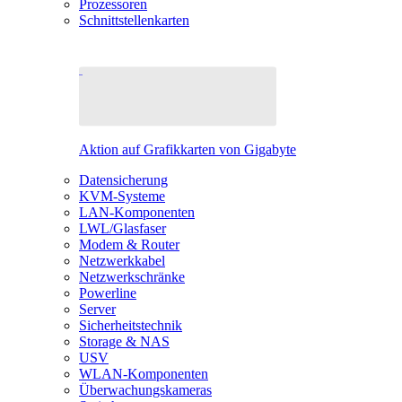
Prozessoren
Schnittstellenkarten
Aktion auf Grafikkarten von Gigabyte
Datensicherung
KVM-Systeme
LAN-Komponenten
LWL/Glasfaser
Modem & Router
Netzwerkkabel
Netzwerkschränke
Powerline
Server
Sicherheitstechnik
Storage & NAS
USV
WLAN-Komponenten
Überwachungskameras