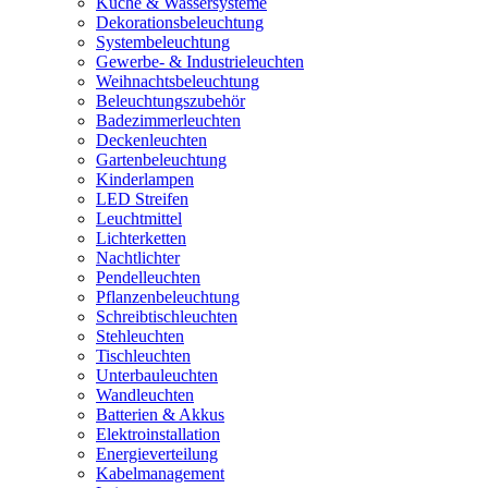
Küche & Wassersysteme
Dekorationsbeleuchtung
Systembeleuchtung
Gewerbe- & Industrieleuchten
Weihnachtsbeleuchtung
Beleuchtungszubehör
Badezimmerleuchten
Deckenleuchten
Gartenbeleuchtung
Kinderlampen
LED Streifen
Leuchtmittel
Lichterketten
Nachtlichter
Pendelleuchten
Pflanzenbeleuchtung
Schreibtischleuchten
Stehleuchten
Tischleuchten
Unterbauleuchten
Wandleuchten
Batterien & Akkus
Elektroinstallation
Energieverteilung
Kabelmanagement