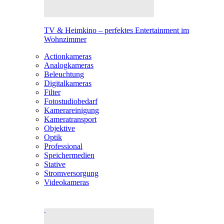
TV & Heimkino – perfektes Entertainment im
Wohnzimmer
Actionkameras
Analogkameras
Beleuchtung
Digitalkameras
Filter
Fotostudiobedarf
Kamerareinigung
Kameratransport
Objektive
Optik
Professional
Speichermedien
Stative
Stromversorgung
Videokameras