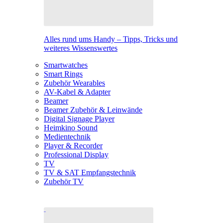
Alles rund ums Handy – Tipps, Tricks und
weiteres Wissenswertes
Smartwatches
Smart Rings
Zubehör Wearables
AV-Kabel & Adapter
Beamer
Beamer Zubehör & Leinwände
Digital Signage Player
Heimkino Sound
Medientechnik
Player & Recorder
Professional Display
TV
TV & SAT Empfangstechnik
Zubehör TV