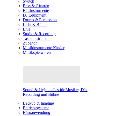
Switch
Bass & Gitarren
Blasinstrumente
DJ Equipment
Drums & Percussion
Licht & Bühne
Live
Studio & Recording
Tasteninstrumente
Zubehör
Musikinstrumente Kinder
Musikspielwaren
Sound & Light – alles für Musiker, DJs,
Recording und Bühne
Backup & Imaging
Betriebssysteme
Büroanwendung