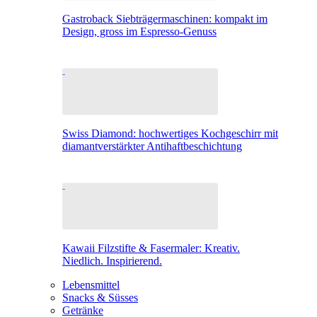
Gastroback Siebträgermaschinen: kompakt im
Design, gross im Espresso-Genuss
Swiss Diamond: hochwertiges Kochgeschirr mit
diamantverstärkter Antihaftbeschichtung
Kawaii Filzstifte & Fasermaler: Kreativ.
Niedlich. Inspirierend.
Lebensmittel
Snacks & Süsses
Getränke