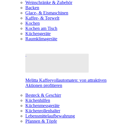
Weinschränke & Zubehör
Backen
Glace- & Eismaschinen
Kaffee- & Teewelt
Kochen
Kochen am Tisch
Küchengeräte
Raumklimageräte
Melitta Kaffeevollautomaten: von attraktiven
Aktionen profitieren
Besteck & Geschirr
Küchenhilfen
Küchenmessgeräte
Küchenrollenhalter
Lebensmittelaufbewahrung
Pfannen & Töpfe