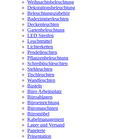
Weihnachtsbeleuchtung
Dekorationsbeleuchtung
Beleuchtungszubehör
Badezimmerleuchten
Deckenleuchten
Gartenbeleuchtung
LED Streifen
Leuchtmittel
Lichterketten
Pendelleuchten
Pflanzenbeleuchtung
Schreibtischleuchten
Stehleuchten
Tischleuchten
Wandleuchten
Basteln
Büro Arbeitsplatz
Büroablagen
Büroeinrichtung
Büromaschinen
Büromöbel
Kabelmanagement
Lager und Versand
Papeterie
Präsentation