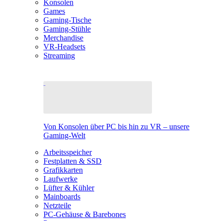
Konsolen
Games
Gaming-Tische
Gaming-Stühle
Merchandise
VR-Headsets
Streaming
Von Konsolen über PC bis hin zu VR – unsere
Gaming-Welt
Arbeitsspeicher
Festplatten & SSD
Grafikkarten
Laufwerke
Lüfter & Kühler
Mainboards
Netzteile
PC-Gehäuse & Barebones