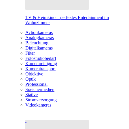
TV & Heimkino – perfektes Entertainment im
Wohnzimmer
Actionkameras
Analogkameras
Beleuchtung
Digitalkameras
Filter
Fotostudiobedarf
Kamerareinigung
Kameratransport
Objektive
Optik
Professional
Speichermedien
Stative
Stromversorgung
Videokameras