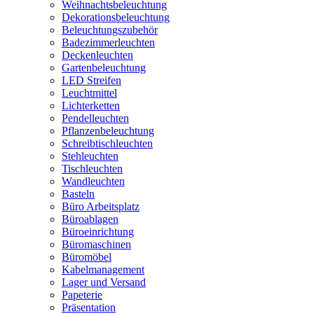
Weihnachtsbeleuchtung
Dekorationsbeleuchtung
Beleuchtungszubehör
Badezimmerleuchten
Deckenleuchten
Gartenbeleuchtung
LED Streifen
Leuchtmittel
Lichterketten
Pendelleuchten
Pflanzenbeleuchtung
Schreibtischleuchten
Stehleuchten
Tischleuchten
Wandleuchten
Basteln
Büro Arbeitsplatz
Büroablagen
Büroeinrichtung
Büromaschinen
Büromöbel
Kabelmanagement
Lager und Versand
Papeterie
Präsentation