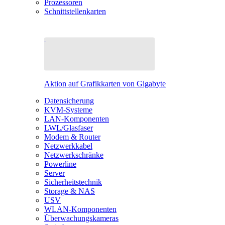
Prozessoren
Schnittstellenkarten
Aktion auf Grafikkarten von Gigabyte
Datensicherung
KVM-Systeme
LAN-Komponenten
LWL/Glasfaser
Modem & Router
Netzwerkkabel
Netzwerkschränke
Powerline
Server
Sicherheitstechnik
Storage & NAS
USV
WLAN-Komponenten
Überwachungskameras