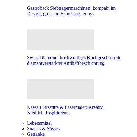
Gastroback Siebträgermaschinen: kompakt im
Design, gross im Espresso-Genuss
Swiss Diamond: hochwertiges Kochgeschirr mit
diamantverstärkter Antihaftbeschichtung
Kawaii Filzstifte & Fasermaler: Kreativ.
Niedlich. Inspirierend.
Lebensmittel
Snacks & Süsses
Getränke