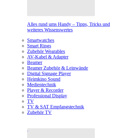
Alles rund ums Handy – Tipps, Tricks und
weiteres Wissenswertes
Smartwatches
Smart Rings
Zubehör Wearables
AV-Kabel & Adapter
Beamer
Beamer Zubehör & Leinwände
Digital Signage Player
Heimkino Sound
Medientechnik
Player & Recorder
Professional Display
TV
TV & SAT Empfangstechnik
Zubehör TV