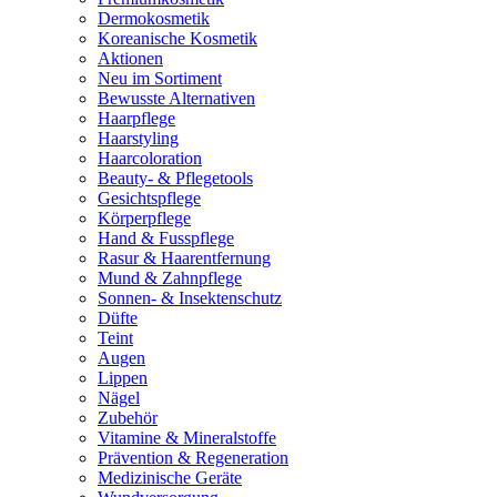
Dermokosmetik
Koreanische Kosmetik
Aktionen
Neu im Sortiment
Bewusste Alternativen
Haarpflege
Haarstyling
Haarcoloration
Beauty- & Pflegetools
Gesichtspflege
Körperpflege
Hand & Fusspflege
Rasur & Haarentfernung
Mund & Zahnpflege
Sonnen- & Insektenschutz
Düfte
Teint
Augen
Lippen
Nägel
Zubehör
Vitamine & Mineralstoffe
Prävention & Regeneration
Medizinische Geräte