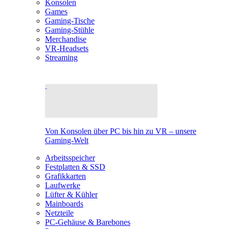
Konsolen
Games
Gaming-Tische
Gaming-Stühle
Merchandise
VR-Headsets
Streaming
Von Konsolen über PC bis hin zu VR – unsere
Gaming-Welt
Arbeitsspeicher
Festplatten & SSD
Grafikkarten
Laufwerke
Lüfter & Kühler
Mainboards
Netzteile
PC-Gehäuse & Barebones