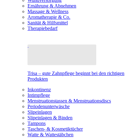
Wundversorgung
Ernährung & Abnehmen
Massage & Wellness
Aromatherapie & Co.
Sanität & Hilfsmittel
Therapiebedarf
Trisa – gute Zahnpflege beginnt bei den richtigen
Produkten
Inkontinenz
Intimpflege
Menstruationstassen & Menstruationsdiscs
Periodenunterwäsche
Slipeinlagen
Slipeinlagen & Binden
Tampons
Taschen- & Kosmetiktücher
Watte & Wattestäbchen