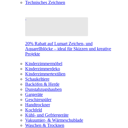
Technisches Zeichnen
20% Rabatt auf Lumart Zeichen- und
Aquarellblöcke – ideal für Skizzen und kreative
Projekte
Kinderzimmermöbel
Kinderzimmerdeko
Kinderzimmertextilien
Schaukeltiere
Backöfen & Herde
Dunstabzugshauben
Gargeräte
Geschirrspüler
Handtrockner
Kochfeld
Kühl- und Gefriergeräte
Vakuumier- & Wärmeschublade
Waschen & Trocknen