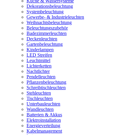
Küche & Wassersysteme
Dekorationsbeleuchtung
Systembeleuchtung
Gewerbe- & Industrieleuchten
Weihnachtsbeleuchtung
Beleuchtungszubehör
Badezimmerleuchten
Deckenleuchten
Gartenbeleuchtung
Kinderlampen
LED Streifen
Leuchtmittel
Lichterketten
Nachtlichter
Pendelleuchten
Pflanzenbeleuchtung
Schreibtischleuchten
Stehleuchten
Tischleuchten
Unterbauleuchten
Wandleuchten
Batterien & Akkus
Elektroinstallation
Energieverteilung
Kabelmanagement