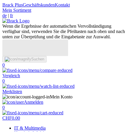
Brack Plus
Geschäftskunden
Kontakt
Mein Sortiment
de
|
fr
Wenn die Ergebnisse der automatischen Vervollständigung
verfügbar sind, verwenden Sie die Pfeiltasten nach oben und nach
unten zur Überprüfung und die Eingabetaste zur Auswahl.
Suchen
0
Vergleich
0
Merklisten
Mein Konto
Anmelden
0
CHF
0.00
IT & Multimedia