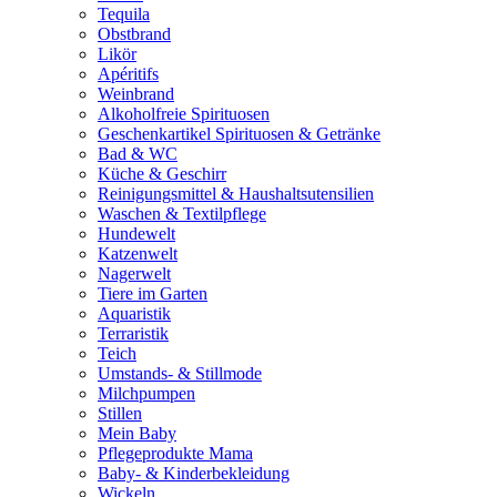
Tequila
Obstbrand
Likör
Apéritifs
Weinbrand
Alkoholfreie Spirituosen
Geschenkartikel Spirituosen & Getränke
Bad & WC
Küche & Geschirr
Reinigungsmittel & Haushaltsutensilien
Waschen & Textilpflege
Hundewelt
Katzenwelt
Nagerwelt
Tiere im Garten
Aquaristik
Terraristik
Teich
Umstands- & Stillmode
Milchpumpen
Stillen
Mein Baby
Pflegeprodukte Mama
Baby- & Kinderbekleidung
Wickeln