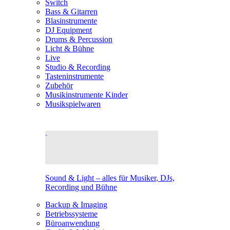
Switch
Bass & Gitarren
Blasinstrumente
DJ Equipment
Drums & Percussion
Licht & Bühne
Live
Studio & Recording
Tasteninstrumente
Zubehör
Musikinstrumente Kinder
Musikspielwaren
Sound & Light – alles für Musiker, DJs,
Recording und Bühne
Backup & Imaging
Betriebssysteme
Büroanwendung