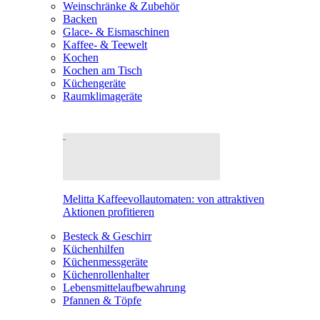
Weinschränke & Zubehör
Backen
Glace- & Eismaschinen
Kaffee- & Teewelt
Kochen
Kochen am Tisch
Küchengeräte
Raumklimageräte
Melitta Kaffeevollautomaten: von attraktiven
Aktionen profitieren
Besteck & Geschirr
Küchenhilfen
Küchenmessgeräte
Küchenrollenhalter
Lebensmittelaufbewahrung
Pfannen & Töpfe