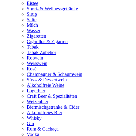
Eistee
Sport- & Wellnessgetränke
Sirup
Säfte
Milch
Wasser
Zigaretten
Cigarillos & Zigarren
Tabak
Tabak Zubehör
Rotwein
Weisswein
Rosé
Champagner & Schaumwein
Süss- & Dessertwein
Alkoholfreie Weine
Lagerbier
Craft Beer & Spezialitäten
Weizenbier
Biermischgetränke & Cider
Alkoholfreies Bier
Whisky
Gin
Rum & Cachaça
Vodka