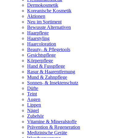
Dermokosmetik
Koreanische Kosmetik
Aktionen
Neu im Sortiment
Bewusste Alternativen
Haarpflege
Haarstyling
Haarcoloration
Beauty- & Pflegetools
Gesichtspflege
Körperpflege
Hand & Fusspflege
Rasur & Haarentfernung
Mund & Zahnpflege
Sonnen- & Insektenschutz
Düfte
Teint
Augen
Lippen
Nägel
Zubehör
Vitamine & Mineralstoffe
Prävention & Regeneration
Medizinische Geräte