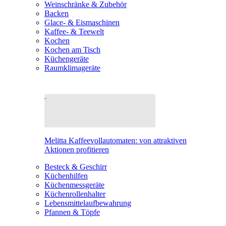
Weinschränke & Zubehör
Backen
Glace- & Eismaschinen
Kaffee- & Teewelt
Kochen
Kochen am Tisch
Küchengeräte
Raumklimageräte
Melitta Kaffeevollautomaten: von attraktiven
Aktionen profitieren
Besteck & Geschirr
Küchenhilfen
Küchenmessgeräte
Küchenrollenhalter
Lebensmittelaufbewahrung
Pfannen & Töpfe