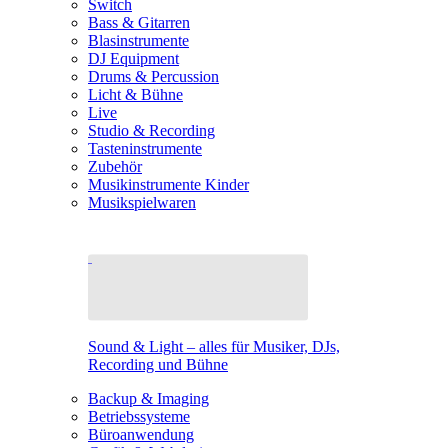
Switch
Bass & Gitarren
Blasinstrumente
DJ Equipment
Drums & Percussion
Licht & Bühne
Live
Studio & Recording
Tasteninstrumente
Zubehör
Musikinstrumente Kinder
Musikspielwaren
Sound & Light – alles für Musiker, DJs,
Recording und Bühne
Backup & Imaging
Betriebssysteme
Büroanwendung