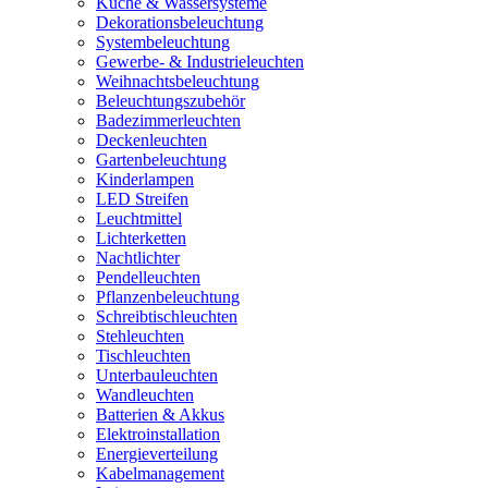
Küche & Wassersysteme
Dekorationsbeleuchtung
Systembeleuchtung
Gewerbe- & Industrieleuchten
Weihnachtsbeleuchtung
Beleuchtungszubehör
Badezimmerleuchten
Deckenleuchten
Gartenbeleuchtung
Kinderlampen
LED Streifen
Leuchtmittel
Lichterketten
Nachtlichter
Pendelleuchten
Pflanzenbeleuchtung
Schreibtischleuchten
Stehleuchten
Tischleuchten
Unterbauleuchten
Wandleuchten
Batterien & Akkus
Elektroinstallation
Energieverteilung
Kabelmanagement