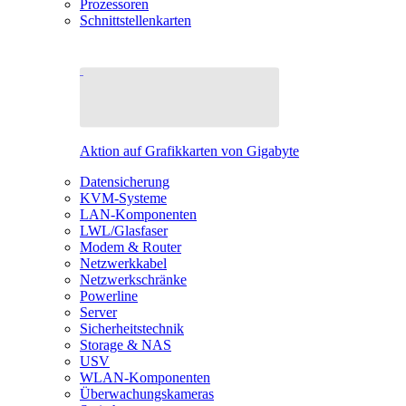
Prozessoren
Schnittstellenkarten
Aktion auf Grafikkarten von Gigabyte
Datensicherung
KVM-Systeme
LAN-Komponenten
LWL/Glasfaser
Modem & Router
Netzwerkkabel
Netzwerkschränke
Powerline
Server
Sicherheitstechnik
Storage & NAS
USV
WLAN-Komponenten
Überwachungskameras