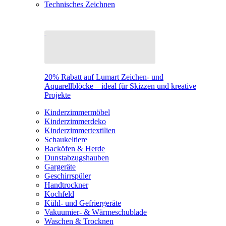
Technisches Zeichnen
20% Rabatt auf Lumart Zeichen- und
Aquarellblöcke – ideal für Skizzen und kreative
Projekte
Kinderzimmermöbel
Kinderzimmerdeko
Kinderzimmertextilien
Schaukeltiere
Backöfen & Herde
Dunstabzugshauben
Gargeräte
Geschirrspüler
Handtrockner
Kochfeld
Kühl- und Gefriergeräte
Vakuumier- & Wärmeschublade
Waschen & Trocknen