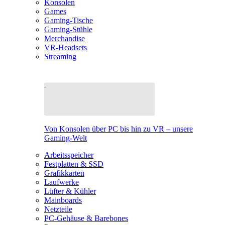
Konsolen
Games
Gaming-Tische
Gaming-Stühle
Merchandise
VR-Headsets
Streaming
Von Konsolen über PC bis hin zu VR – unsere
Gaming-Welt
Arbeitsspeicher
Festplatten & SSD
Grafikkarten
Laufwerke
Lüfter & Kühler
Mainboards
Netzteile
PC-Gehäuse & Barebones