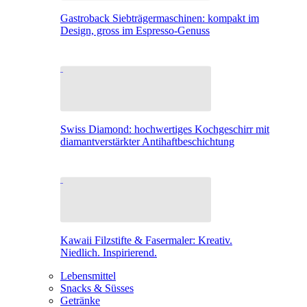
Gastroback Siebträgermaschinen: kompakt im
Design, gross im Espresso-Genuss
Swiss Diamond: hochwertiges Kochgeschirr mit
diamantverstärkter Antihaftbeschichtung
Kawaii Filzstifte & Fasermaler: Kreativ.
Niedlich. Inspirierend.
Lebensmittel
Snacks & Süsses
Getränke