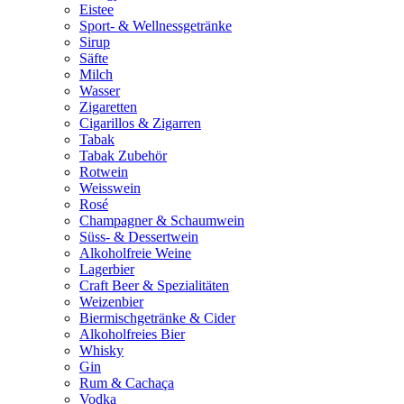
Eistee
Sport- & Wellnessgetränke
Sirup
Säfte
Milch
Wasser
Zigaretten
Cigarillos & Zigarren
Tabak
Tabak Zubehör
Rotwein
Weisswein
Rosé
Champagner & Schaumwein
Süss- & Dessertwein
Alkoholfreie Weine
Lagerbier
Craft Beer & Spezialitäten
Weizenbier
Biermischgetränke & Cider
Alkoholfreies Bier
Whisky
Gin
Rum & Cachaça
Vodka