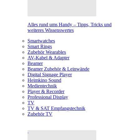
Alles rund ums Handy – Tipps, Tricks und
weiteres Wissenswertes
Smartwatches
Smart Rings
Zubehör Wearables
AV-Kabel & Adapter
Beamer
Beamer Zubehör & Leinwände
Digital Signage Player
Heimkino Sound
Medientechnik
Player & Recorder
Professional Display
TV
TV & SAT Empfangstechnik
Zubehör TV