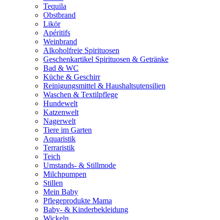
Tequila
Obstbrand
Likör
Apéritifs
Weinbrand
Alkoholfreie Spirituosen
Geschenkartikel Spirituosen & Getränke
Bad & WC
Küche & Geschirr
Reinigungsmittel & Haushaltsutensilien
Waschen & Textilpflege
Hundewelt
Katzenwelt
Nagerwelt
Tiere im Garten
Aquaristik
Terraristik
Teich
Umstands- & Stillmode
Milchpumpen
Stillen
Mein Baby
Pflegeprodukte Mama
Baby- & Kinderbekleidung
Wickeln