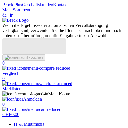
Brack Plus
Geschäftskunden
Kontakt
Mein Sortiment
de
|
fr
Wenn die Ergebnisse der automatischen Vervollständigung
verfügbar sind, verwenden Sie die Pfeiltasten nach oben und nach
unten zur Überprüfung und die Eingabetaste zur Auswahl.
Suchen
0
Vergleich
0
Merklisten
Mein Konto
Anmelden
0
CHF
0.00
IT & Multimedia