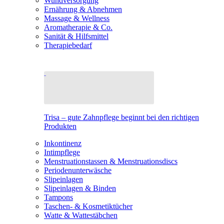
Wundversorgung
Ernährung & Abnehmen
Massage & Wellness
Aromatherapie & Co.
Sanität & Hilfsmittel
Therapiebedarf
Trisa – gute Zahnpflege beginnt bei den richtigen
Produkten
Inkontinenz
Intimpflege
Menstruationstassen & Menstruationsdiscs
Periodenunterwäsche
Slipeinlagen
Slipeinlagen & Binden
Tampons
Taschen- & Kosmetiktücher
Watte & Wattestäbchen