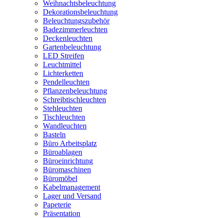
Weihnachtsbeleuchtung
Dekorationsbeleuchtung
Beleuchtungszubehör
Badezimmerleuchten
Deckenleuchten
Gartenbeleuchtung
LED Streifen
Leuchtmittel
Lichterketten
Pendelleuchten
Pflanzenbeleuchtung
Schreibtischleuchten
Stehleuchten
Tischleuchten
Wandleuchten
Basteln
Büro Arbeitsplatz
Büroablagen
Büroeinrichtung
Büromaschinen
Büromöbel
Kabelmanagement
Lager und Versand
Papeterie
Präsentation