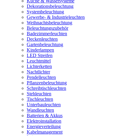
Küche & Wassersysteme
Dekorationsbeleuchtung
Systembeleuchtung
Gewerbe- & Industrieleuchten
Weihnachtsbeleuchtung
Beleuchtungszubehör
Badezimmerleuchten
Deckenleuchten
Gartenbeleuchtung
Kinderlampen
LED Streifen
Leuchtmittel
Lichterketten
Nachtlichter
Pendelleuchten
Pflanzenbeleuchtung
Schreibtischleuchten
Stehleuchten
Tischleuchten
Unterbauleuchten
Wandleuchten
Batterien & Akkus
Elektroinstallation
Energieverteilung
Kabelmanagement