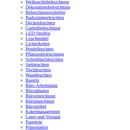
Weihnachtsbeleuchtung
Dekorationsbeleuchtung
Beleuchtungszubehör
Badezimmerleuchten
Deckenleuchten
Gartenbeleuchtung
LED Streifen
Leuchtmittel
Lichterketten
Pendelleuchten
Pflanzenbeleuchtung
Schreibtischleuchten
Stehleuchten
Tischleuchten
Wandleuchten
Basteln
Büro Arbeitsplatz
Büroablagen
Büroeinrichtung
Büromaschinen
Büromöbel
Kabelmanagement
Lager und Versand
Papeterie
Präsentation