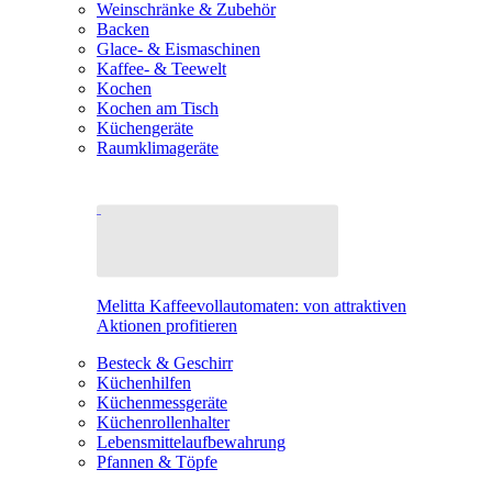
Weinschränke & Zubehör
Backen
Glace- & Eismaschinen
Kaffee- & Teewelt
Kochen
Kochen am Tisch
Küchengeräte
Raumklimageräte
Melitta Kaffeevollautomaten: von attraktiven
Aktionen profitieren
Besteck & Geschirr
Küchenhilfen
Küchenmessgeräte
Küchenrollenhalter
Lebensmittelaufbewahrung
Pfannen & Töpfe