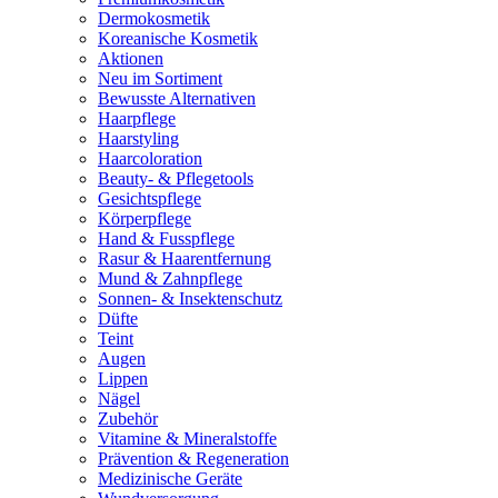
Dermokosmetik
Koreanische Kosmetik
Aktionen
Neu im Sortiment
Bewusste Alternativen
Haarpflege
Haarstyling
Haarcoloration
Beauty- & Pflegetools
Gesichtspflege
Körperpflege
Hand & Fusspflege
Rasur & Haarentfernung
Mund & Zahnpflege
Sonnen- & Insektenschutz
Düfte
Teint
Augen
Lippen
Nägel
Zubehör
Vitamine & Mineralstoffe
Prävention & Regeneration
Medizinische Geräte