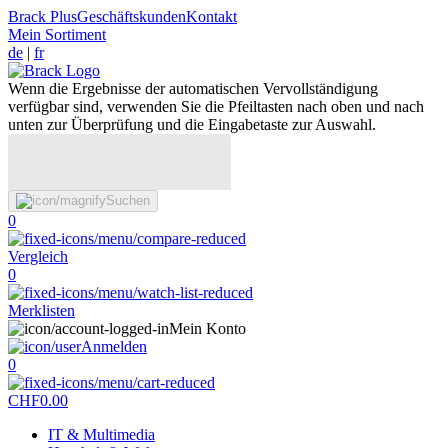
Brack Plus
Geschäftskunden
Kontakt
Mein Sortiment
de
|
fr
Wenn die Ergebnisse der automatischen Vervollständigung
verfügbar sind, verwenden Sie die Pfeiltasten nach oben und nach
unten zur Überprüfung und die Eingabetaste zur Auswahl.
Suchen
0
Vergleich
0
Merklisten
Mein Konto
Anmelden
0
CHF
0.00
IT & Multimedia