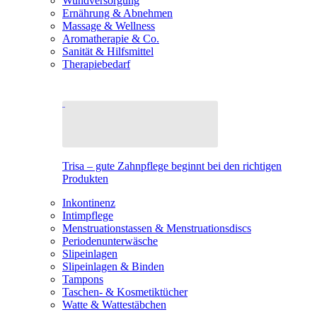
Wundversorgung
Ernährung & Abnehmen
Massage & Wellness
Aromatherapie & Co.
Sanität & Hilfsmittel
Therapiebedarf
Trisa – gute Zahnpflege beginnt bei den richtigen
Produkten
Inkontinenz
Intimpflege
Menstruationstassen & Menstruationsdiscs
Periodenunterwäsche
Slipeinlagen
Slipeinlagen & Binden
Tampons
Taschen- & Kosmetiktücher
Watte & Wattestäbchen