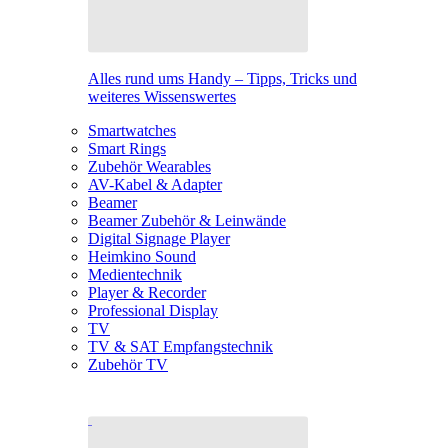
Alles rund ums Handy – Tipps, Tricks und
weiteres Wissenswertes
Smartwatches
Smart Rings
Zubehör Wearables
AV-Kabel & Adapter
Beamer
Beamer Zubehör & Leinwände
Digital Signage Player
Heimkino Sound
Medientechnik
Player & Recorder
Professional Display
TV
TV & SAT Empfangstechnik
Zubehör TV