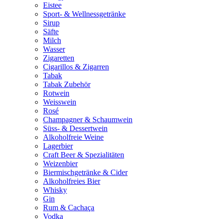
Eistee
Sport- & Wellnessgetränke
Sirup
Säfte
Milch
Wasser
Zigaretten
Cigarillos & Zigarren
Tabak
Tabak Zubehör
Rotwein
Weisswein
Rosé
Champagner & Schaumwein
Süss- & Dessertwein
Alkoholfreie Weine
Lagerbier
Craft Beer & Spezialitäten
Weizenbier
Biermischgetränke & Cider
Alkoholfreies Bier
Whisky
Gin
Rum & Cachaça
Vodka