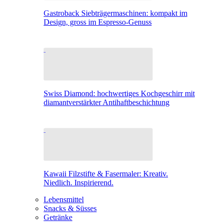
Gastroback Siebträgermaschinen: kompakt im
Design, gross im Espresso-Genuss
Swiss Diamond: hochwertiges Kochgeschirr mit
diamantverstärkter Antihaftbeschichtung
Kawaii Filzstifte & Fasermaler: Kreativ.
Niedlich. Inspirierend.
Lebensmittel
Snacks & Süsses
Getränke