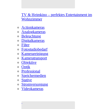
TV & Heimkino – perfektes Entertainment im
Wohnzimmer
Actionkameras
Analogkameras
Beleuchtung
Digitalkameras
Filter
Fotostudiobedarf
Kamerareinigung
Kameratransport
Objektive
Optik
Professional
Speichermedien
Stative
Stromversorgung
Videokameras