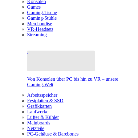
Konsolen
Games
Gaming-Tische
Gaming-Stühle
Merchandise
VR-Headsets
Streaming
Von Konsolen über PC bis hin zu VR – unsere
Gaming-Welt
Arbeitsspeicher
Festplatten & SSD
Grafikkarten
Laufwerke
Lüfter & Kühler
Mainboards
Netzteile
PC-Gehäuse & Barebones