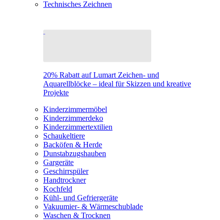
Technisches Zeichnen
20% Rabatt auf Lumart Zeichen- und
Aquarellblöcke – ideal für Skizzen und kreative
Projekte
Kinderzimmermöbel
Kinderzimmerdeko
Kinderzimmertextilien
Schaukeltiere
Backöfen & Herde
Dunstabzugshauben
Gargeräte
Geschirrspüler
Handtrockner
Kochfeld
Kühl- und Gefriergeräte
Vakuumier- & Wärmeschublade
Waschen & Trocknen