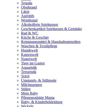
Tequila
Obstbrand
Likör
Apéritifs
Weinbrand
Alkoholfreie Spirituosen
Geschenkartikel Spirituosen & Getränke
Bad & WC
Küche & Geschirr
Reinigungsmittel & Haushaltsutensilien
Waschen & Textilpflege
Hundewelt
Katzenwelt
Nagerwelt
Tiere im Garten
Aquaristik
Terraristik
Teich
Umstands- & Stillmode
Milchpumpen
Stillen
Mein Baby
Pflegeprodukte Mama
Baby- & Kinderbekleidung
Wickeln