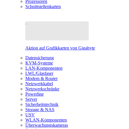
Prozessoren
Schnittstellenkarten
Aktion auf Grafikkarten von Gigabyte
Datensicherung
KVM-Systeme
LAN-Komponenten
LWL/Glasfaser
Modem & Router
Netzwerkkabel
Netzwerkschränke
Powerline
Server
Sicherheitstechnik
Storage & NAS
USV
WLAN-Komponenten
Überwachungskameras