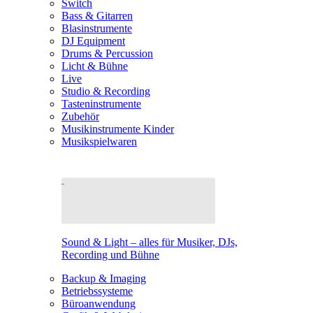
Switch
Bass & Gitarren
Blasinstrumente
DJ Equipment
Drums & Percussion
Licht & Bühne
Live
Studio & Recording
Tasteninstrumente
Zubehör
Musikinstrumente Kinder
Musikspielwaren
Sound & Light – alles für Musiker, DJs,
Recording und Bühne
Backup & Imaging
Betriebssysteme
Büroanwendung