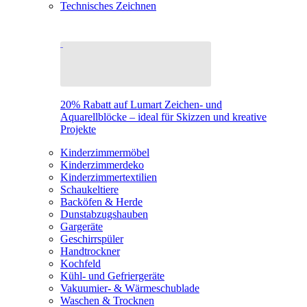
Technisches Zeichnen
20% Rabatt auf Lumart Zeichen- und
Aquarellblöcke – ideal für Skizzen und kreative
Projekte
Kinderzimmermöbel
Kinderzimmerdeko
Kinderzimmertextilien
Schaukeltiere
Backöfen & Herde
Dunstabzugshauben
Gargeräte
Geschirrspüler
Handtrockner
Kochfeld
Kühl- und Gefriergeräte
Vakuumier- & Wärmeschublade
Waschen & Trocknen