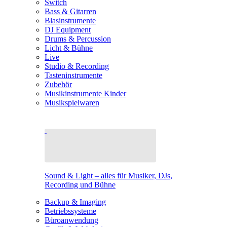
Switch
Bass & Gitarren
Blasinstrumente
DJ Equipment
Drums & Percussion
Licht & Bühne
Live
Studio & Recording
Tasteninstrumente
Zubehör
Musikinstrumente Kinder
Musikspielwaren
Sound & Light – alles für Musiker, DJs,
Recording und Bühne
Backup & Imaging
Betriebssysteme
Büroanwendung