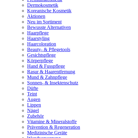
Dermokosmetik
Koreanische Kosmetik
Aktionen
Neu im Sortiment
Bewusste Alternativen
Haarpflege
Haarstyling
Haarcoloration
Beauty- & Pflegetools
Gesichtspflege
Körperpflege
Hand & Fusspflege
Rasur & Haarentfernung
Mund & Zahnpflege
Sonnen- & Insektenschutz
Düfte
Teint
Augen
Lippen
Nägel
Zubehör
Vitamine & Mineralstoffe
Prävention & Regeneration
Medizinische Geräte