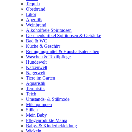
Tequila
Obstbrand
Likör
Apéritifs
Weinbrand
Alkoholfreie Spirituosen
Geschenkartikel Spirituosen & Getränke
Bad & WC
Küche & Geschirr
Reinigungsmittel & Haushaltsutensilien
Waschen & Textilpflege
Hundewelt
Katzenwelt
Nagerwelt
Tiere im Garten
Aquaristik
Terraristik
Teich
Umstands- & Stillmode
Milchpumpen
Stillen
Mein Baby
Pflegeprodukte Mama
Baby- & Kinderbekleidung
Wickeln