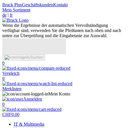
Brack Plus
Geschäftskunden
Kontakt
Mein Sortiment
de
|
fr
Wenn die Ergebnisse der automatischen Vervollständigung
verfügbar sind, verwenden Sie die Pfeiltasten nach oben und nach
unten zur Überprüfung und die Eingabetaste zur Auswahl.
Suchen
0
Vergleich
0
Merklisten
Mein Konto
Anmelden
0
CHF
0.00
IT & Multimedia