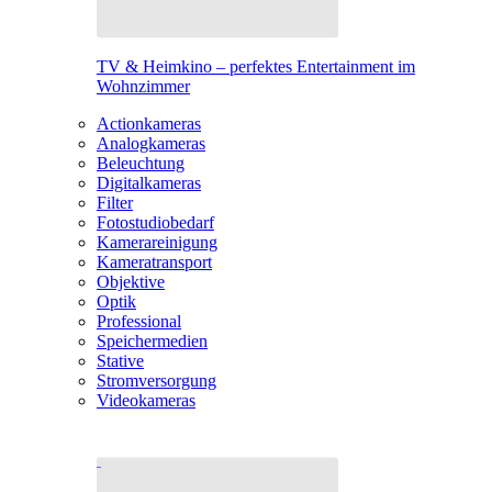
TV & Heimkino – perfektes Entertainment im
Wohnzimmer
Actionkameras
Analogkameras
Beleuchtung
Digitalkameras
Filter
Fotostudiobedarf
Kamerareinigung
Kameratransport
Objektive
Optik
Professional
Speichermedien
Stative
Stromversorgung
Videokameras