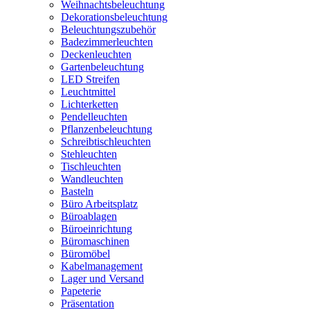
Weihnachtsbeleuchtung
Dekorationsbeleuchtung
Beleuchtungszubehör
Badezimmerleuchten
Deckenleuchten
Gartenbeleuchtung
LED Streifen
Leuchtmittel
Lichterketten
Pendelleuchten
Pflanzenbeleuchtung
Schreibtischleuchten
Stehleuchten
Tischleuchten
Wandleuchten
Basteln
Büro Arbeitsplatz
Büroablagen
Büroeinrichtung
Büromaschinen
Büromöbel
Kabelmanagement
Lager und Versand
Papeterie
Präsentation