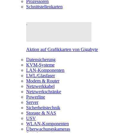
Prozessoren
Schnittstellenkarten
Aktion auf Grafikkarten von Gigabyte
Datensicherung
KVM-Systeme
LAN-Komponenten
LWL/Glasfaser
Modem & Router
Netzwerkkabel
Netzwerkschränke
Powerline
Server
Sicherheitstechnik
Storage & NAS
USV
WLAN-Komponenten
Überwachungskameras