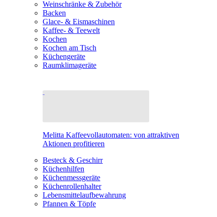
Weinschränke & Zubehör
Backen
Glace- & Eismaschinen
Kaffee- & Teewelt
Kochen
Kochen am Tisch
Küchengeräte
Raumklimageräte
Melitta Kaffeevollautomaten: von attraktiven
Aktionen profitieren
Besteck & Geschirr
Küchenhilfen
Küchenmessgeräte
Küchenrollenhalter
Lebensmittelaufbewahrung
Pfannen & Töpfe