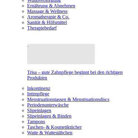
Wundversorgung
Ernährung & Abnehmen
Massage & Wellness
Aromatherapie & Co.
Sanität & Hilfsmittel
Therapiebedarf
Trisa – gute Zahnpflege beginnt bei den richtigen
Produkten
Inkontinenz
Intimpflege
Menstruationstassen & Menstruationsdiscs
Periodenunterwäsche
Slipeinlagen
Slipeinlagen & Binden
Tampons
Taschen- & Kosmetiktücher
Watte & Wattestäbchen