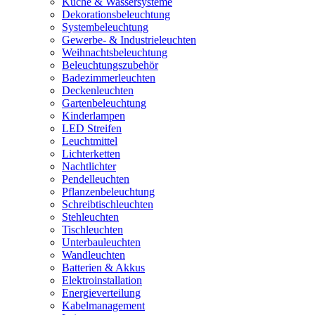
Küche & Wassersysteme
Dekorationsbeleuchtung
Systembeleuchtung
Gewerbe- & Industrieleuchten
Weihnachtsbeleuchtung
Beleuchtungszubehör
Badezimmerleuchten
Deckenleuchten
Gartenbeleuchtung
Kinderlampen
LED Streifen
Leuchtmittel
Lichterketten
Nachtlichter
Pendelleuchten
Pflanzenbeleuchtung
Schreibtischleuchten
Stehleuchten
Tischleuchten
Unterbauleuchten
Wandleuchten
Batterien & Akkus
Elektroinstallation
Energieverteilung
Kabelmanagement