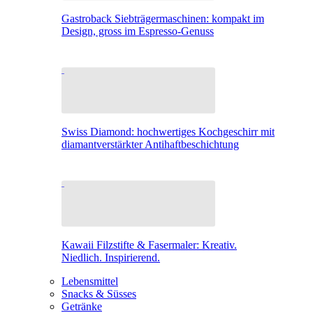
Gastroback Siebträgermaschinen: kompakt im
Design, gross im Espresso-Genuss
Swiss Diamond: hochwertiges Kochgeschirr mit
diamantverstärkter Antihaftbeschichtung
Kawaii Filzstifte & Fasermaler: Kreativ.
Niedlich. Inspirierend.
Lebensmittel
Snacks & Süsses
Getränke