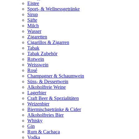
Eistee
Sport- & Wellnessgetränke
Sirup
Säfte
Milch
Wasser
Zigaretten
Cigarillos & Zigarren
Tabak
Tabak Zubehör
Rotwein
Weisswein
Rosé
Champagner & Schaumwein
Süss- & Dessertwein
Alkoholfreie Weine
Lagerbier
Craft Beer & Spezialitäten
Weizenbier
Biermischgetränke & Cider
Alkoholfreies Bier
Whisky
Gin
Rum & Cachaça
Vodka