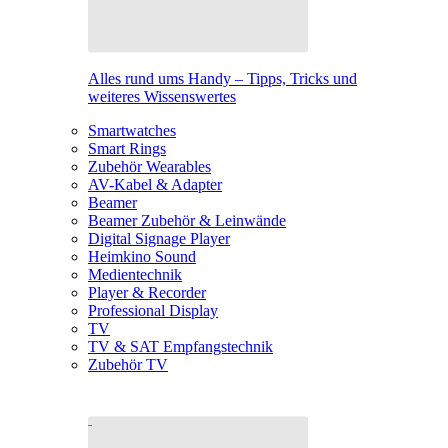
Alles rund ums Handy – Tipps, Tricks und
weiteres Wissenswertes
Smartwatches
Smart Rings
Zubehör Wearables
AV-Kabel & Adapter
Beamer
Beamer Zubehör & Leinwände
Digital Signage Player
Heimkino Sound
Medientechnik
Player & Recorder
Professional Display
TV
TV & SAT Empfangstechnik
Zubehör TV