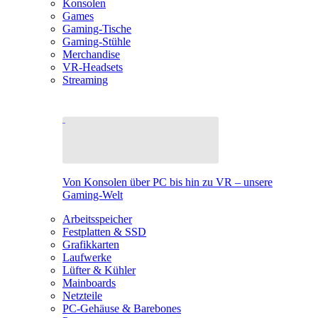
Konsolen
Games
Gaming-Tische
Gaming-Stühle
Merchandise
VR-Headsets
Streaming
Von Konsolen über PC bis hin zu VR – unsere
Gaming-Welt
Arbeitsspeicher
Festplatten & SSD
Grafikkarten
Laufwerke
Lüfter & Kühler
Mainboards
Netzteile
PC-Gehäuse & Barebones