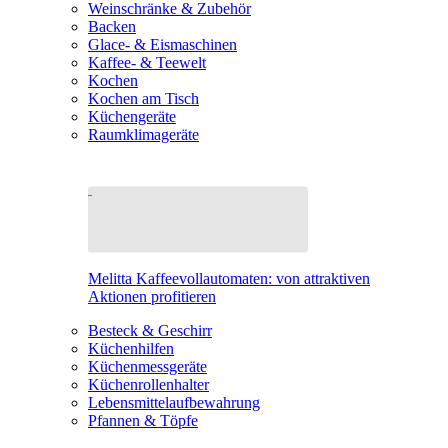
Weinschränke & Zubehör
Backen
Glace- & Eismaschinen
Kaffee- & Teewelt
Kochen
Kochen am Tisch
Küchengeräte
Raumklimageräte
Melitta Kaffeevollautomaten: von attraktiven
Aktionen profitieren
Besteck & Geschirr
Küchenhilfen
Küchenmessgeräte
Küchenrollenhalter
Lebensmittelaufbewahrung
Pfannen & Töpfe