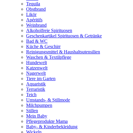
Tequila
Obstbrand
Likör
Apéritifs
Weinbrand
Alkoholfreie Spirituosen
Geschenkartikel Spirituosen & Getränke
Bad & WC
Küche & Geschirr
Reinigungsmittel & Haushaltsutensilien
Waschen & Textilpflege
Hundewelt
Katzenwelt
Nagerwelt
Tiere im Garten
Aquaristik
Terraristik
Teich
Umstands- & Stillmode
Milchpumpen
Stillen
Mein Baby
Pflegeprodukte Mama
Baby- & Kinderbekleidung
Wickeln