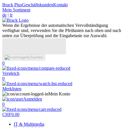
Brack Plus
Geschäftskunden
Kontakt
Mein Sortiment
de
|
fr
Wenn die Ergebnisse der automatischen Vervollständigung
verfügbar sind, verwenden Sie die Pfeiltasten nach oben und nach
unten zur Überprüfung und die Eingabetaste zur Auswahl.
Suchen
0
Vergleich
0
Merklisten
Mein Konto
Anmelden
0
CHF
0.00
IT & Multimedia