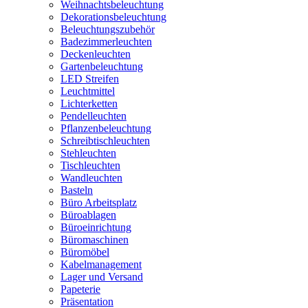
Weihnachtsbeleuchtung
Dekorationsbeleuchtung
Beleuchtungszubehör
Badezimmerleuchten
Deckenleuchten
Gartenbeleuchtung
LED Streifen
Leuchtmittel
Lichterketten
Pendelleuchten
Pflanzenbeleuchtung
Schreibtischleuchten
Stehleuchten
Tischleuchten
Wandleuchten
Basteln
Büro Arbeitsplatz
Büroablagen
Büroeinrichtung
Büromaschinen
Büromöbel
Kabelmanagement
Lager und Versand
Papeterie
Präsentation