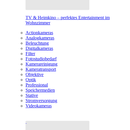
TV & Heimkino – perfektes Entertainment im
Wohnzimmer
Actionkameras
Analogkameras
Beleuchtung
Digitalkameras
Filter
Fotostudiobedarf
Kamerareinigung
Kameratransport
Objektive
Optik
Professional
Speichermedien
Stative
Stromversorgung
Videokameras