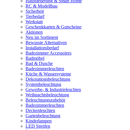
Haussteuerung & Smart Home
RC & Modellbau
Sicherheit
Tierbedarf
Werkstatt
Geschenkkarten & Gutscheine
Aktionen
Neu im Sortiment
Bewusste Alternativen
Installationsbedarf
Badezimmer Accessoires
Badmöbel
Bad & Dusche
Badezimmerleuchten
Küche & Wassersysteme
Dekorationsbeleuchtung
Systembeleuchtung
Gewerbe- & Industrieleuchten
Weihnachtsbeleuchtung
Beleuchtungszubehör
Badezimmerleuchten
Deckenleuchten
Gartenbeleuchtung
Kinderlampen
LED Streifen