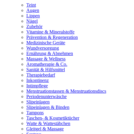
Teint
Augen
Lippen
Nägel
Zubehör
Vitamine & Mineralstoffe
Prävention & Regeneration
Medizinische Geräte
Wundversorgung
Ernährung & Abnehmen
Massage & Wellness
Aromatherapie & Co.
Sanität & Hilfsmittel
Therapiebedarf
Inkontinenz
Intimpflege
Menstruationstassen & Menstruationsdiscs
Periodenunterwäsche
Slipeinlagen
Slipeinlagen & Binden
Tampons
Taschen- & Kosmetiktücher
Watte & Wattestäbchen
Gleitgel & Massage