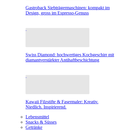
Gastroback Siebträgermaschinen: kompakt im
Design, gross im Espresso-Genuss
Swiss Diamond: hochwertiges Kochgeschirr mit
diamantverstärkter Antihaftbeschichtung
Kawaii Filzstifte & Fasermaler: Kreativ.
Niedlich. Inspirierend.
Lebensmittel
Snacks & Süsses
Getränke