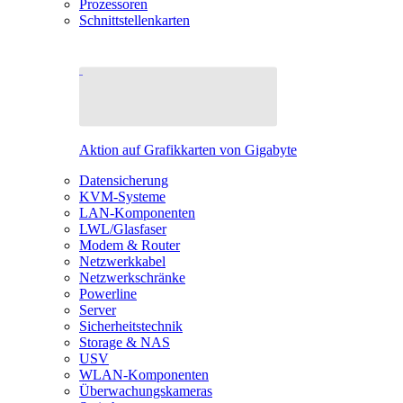
Prozessoren
Schnittstellenkarten
Aktion auf Grafikkarten von Gigabyte
Datensicherung
KVM-Systeme
LAN-Komponenten
LWL/Glasfaser
Modem & Router
Netzwerkkabel
Netzwerkschränke
Powerline
Server
Sicherheitstechnik
Storage & NAS
USV
WLAN-Komponenten
Überwachungskameras