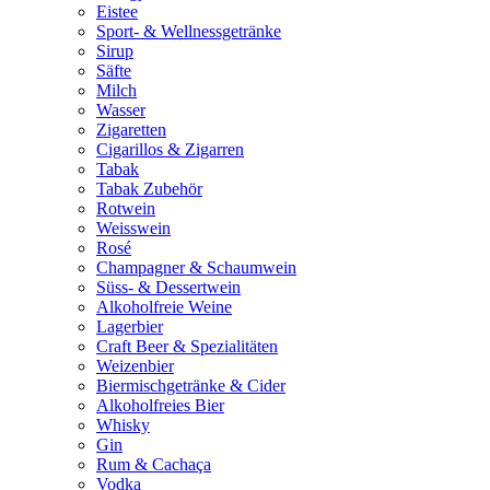
Eistee
Sport- & Wellnessgetränke
Sirup
Säfte
Milch
Wasser
Zigaretten
Cigarillos & Zigarren
Tabak
Tabak Zubehör
Rotwein
Weisswein
Rosé
Champagner & Schaumwein
Süss- & Dessertwein
Alkoholfreie Weine
Lagerbier
Craft Beer & Spezialitäten
Weizenbier
Biermischgetränke & Cider
Alkoholfreies Bier
Whisky
Gin
Rum & Cachaça
Vodka