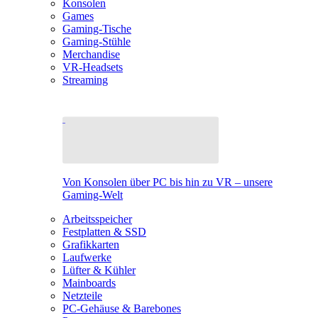
Konsolen
Games
Gaming-Tische
Gaming-Stühle
Merchandise
VR-Headsets
Streaming
Von Konsolen über PC bis hin zu VR – unsere
Gaming-Welt
Arbeitsspeicher
Festplatten & SSD
Grafikkarten
Laufwerke
Lüfter & Kühler
Mainboards
Netzteile
PC-Gehäuse & Barebones