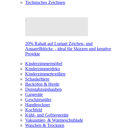
Technisches Zeichnen
20% Rabatt auf Lumart Zeichen- und
Aquarellblöcke – ideal für Skizzen und kreative
Projekte
Kinderzimmermöbel
Kinderzimmerdeko
Kinderzimmertextilien
Schaukeltiere
Backöfen & Herde
Dunstabzugshauben
Gargeräte
Geschirrspüler
Handtrockner
Kochfeld
Kühl- und Gefriergeräte
Vakuumier- & Wärmeschublade
Waschen & Trocknen