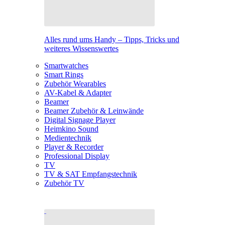
Alles rund ums Handy – Tipps, Tricks und
weiteres Wissenswertes
Smartwatches
Smart Rings
Zubehör Wearables
AV-Kabel & Adapter
Beamer
Beamer Zubehör & Leinwände
Digital Signage Player
Heimkino Sound
Medientechnik
Player & Recorder
Professional Display
TV
TV & SAT Empfangstechnik
Zubehör TV