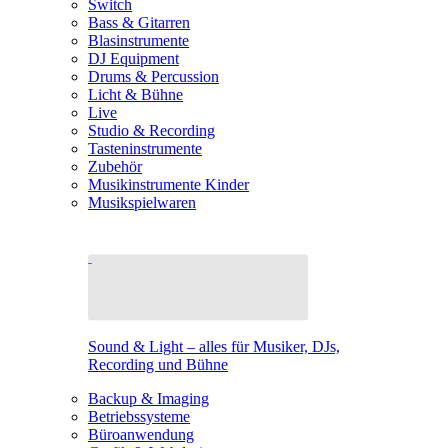
Switch
Bass & Gitarren
Blasinstrumente
DJ Equipment
Drums & Percussion
Licht & Bühne
Live
Studio & Recording
Tasteninstrumente
Zubehör
Musikinstrumente Kinder
Musikspielwaren
Sound & Light – alles für Musiker, DJs,
Recording und Bühne
Backup & Imaging
Betriebssysteme
Büroanwendung