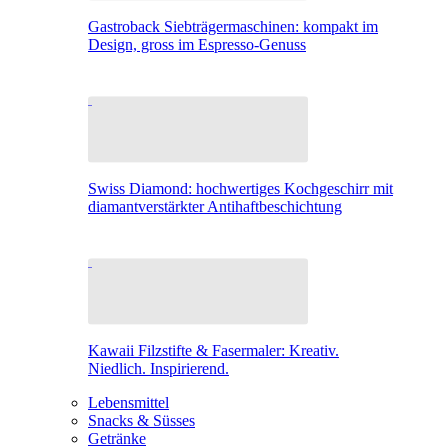
Gastroback Siebträgermaschinen: kompakt im
Design, gross im Espresso-Genuss
Swiss Diamond: hochwertiges Kochgeschirr mit
diamantverstärkter Antihaftbeschichtung
Kawaii Filzstifte & Fasermaler: Kreativ.
Niedlich. Inspirierend.
Lebensmittel
Snacks & Süsses
Getränke