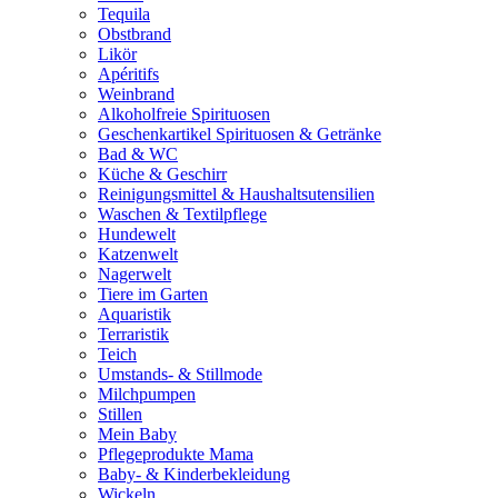
Tequila
Obstbrand
Likör
Apéritifs
Weinbrand
Alkoholfreie Spirituosen
Geschenkartikel Spirituosen & Getränke
Bad & WC
Küche & Geschirr
Reinigungsmittel & Haushaltsutensilien
Waschen & Textilpflege
Hundewelt
Katzenwelt
Nagerwelt
Tiere im Garten
Aquaristik
Terraristik
Teich
Umstands- & Stillmode
Milchpumpen
Stillen
Mein Baby
Pflegeprodukte Mama
Baby- & Kinderbekleidung
Wickeln