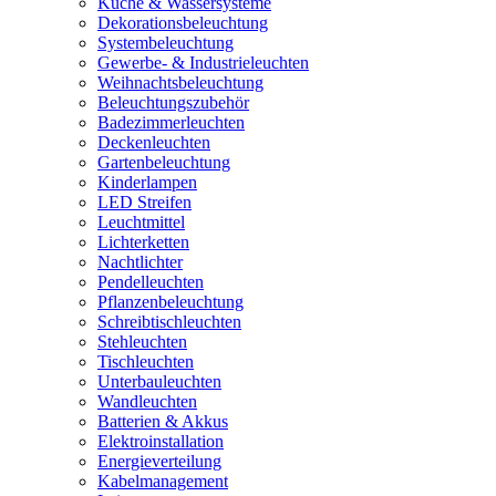
Küche & Wassersysteme
Dekorationsbeleuchtung
Systembeleuchtung
Gewerbe- & Industrieleuchten
Weihnachtsbeleuchtung
Beleuchtungszubehör
Badezimmerleuchten
Deckenleuchten
Gartenbeleuchtung
Kinderlampen
LED Streifen
Leuchtmittel
Lichterketten
Nachtlichter
Pendelleuchten
Pflanzenbeleuchtung
Schreibtischleuchten
Stehleuchten
Tischleuchten
Unterbauleuchten
Wandleuchten
Batterien & Akkus
Elektroinstallation
Energieverteilung
Kabelmanagement