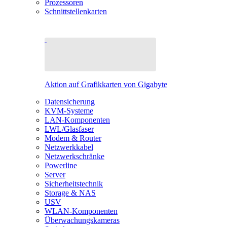
Prozessoren
Schnittstellenkarten
Aktion auf Grafikkarten von Gigabyte
Datensicherung
KVM-Systeme
LAN-Komponenten
LWL/Glasfaser
Modem & Router
Netzwerkkabel
Netzwerkschränke
Powerline
Server
Sicherheitstechnik
Storage & NAS
USV
WLAN-Komponenten
Überwachungskameras