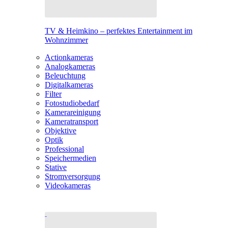
TV & Heimkino – perfektes Entertainment im
Wohnzimmer
Actionkameras
Analogkameras
Beleuchtung
Digitalkameras
Filter
Fotostudiobedarf
Kamerareinigung
Kameratransport
Objektive
Optik
Professional
Speichermedien
Stative
Stromversorgung
Videokameras