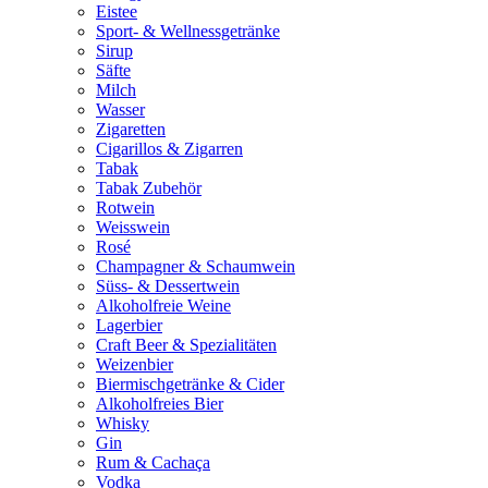
Eistee
Sport- & Wellnessgetränke
Sirup
Säfte
Milch
Wasser
Zigaretten
Cigarillos & Zigarren
Tabak
Tabak Zubehör
Rotwein
Weisswein
Rosé
Champagner & Schaumwein
Süss- & Dessertwein
Alkoholfreie Weine
Lagerbier
Craft Beer & Spezialitäten
Weizenbier
Biermischgetränke & Cider
Alkoholfreies Bier
Whisky
Gin
Rum & Cachaça
Vodka