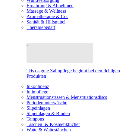
Wundversorgung
Ernährung & Abnehmen
Massage & Wellness
Aromatherapie & Co.
Sanität & Hilfsmittel
Therapiebedarf
Trisa – gute Zahnpflege beginnt bei den richtigen
Produkten
Inkontinenz
Intimpflege
Menstruationstassen & Menstruationsdiscs
Periodenunterwäsche
Slipeinlagen
Slipeinlagen & Binden
Tampons
Taschen- & Kosmetiktücher
Watte & Wattestäbchen