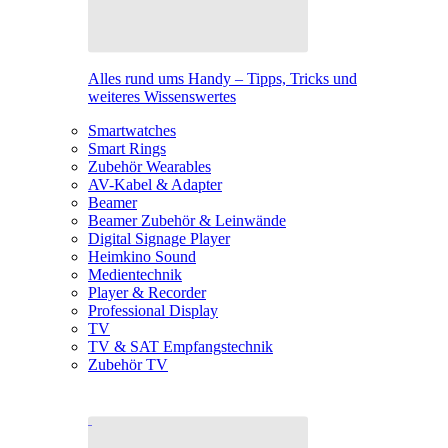
Alles rund ums Handy – Tipps, Tricks und
weiteres Wissenswertes
Smartwatches
Smart Rings
Zubehör Wearables
AV-Kabel & Adapter
Beamer
Beamer Zubehör & Leinwände
Digital Signage Player
Heimkino Sound
Medientechnik
Player & Recorder
Professional Display
TV
TV & SAT Empfangstechnik
Zubehör TV