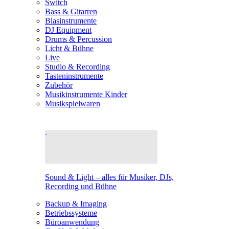
Switch
Bass & Gitarren
Blasinstrumente
DJ Equipment
Drums & Percussion
Licht & Bühne
Live
Studio & Recording
Tasteninstrumente
Zubehör
Musikinstrumente Kinder
Musikspielwaren
Sound & Light – alles für Musiker, DJs,
Recording und Bühne
Backup & Imaging
Betriebssysteme
Büroanwendung