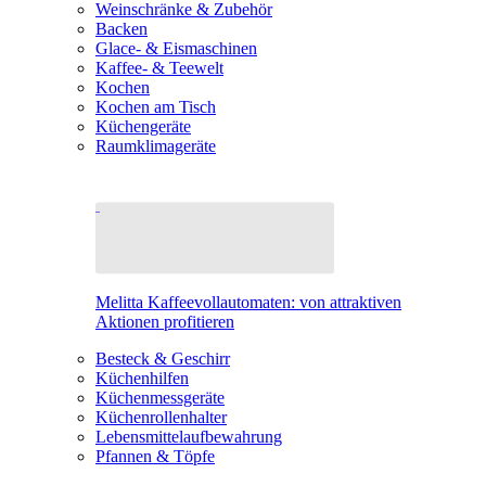
Weinschränke & Zubehör
Backen
Glace- & Eismaschinen
Kaffee- & Teewelt
Kochen
Kochen am Tisch
Küchengeräte
Raumklimageräte
Melitta Kaffeevollautomaten: von attraktiven
Aktionen profitieren
Besteck & Geschirr
Küchenhilfen
Küchenmessgeräte
Küchenrollenhalter
Lebensmittelaufbewahrung
Pfannen & Töpfe