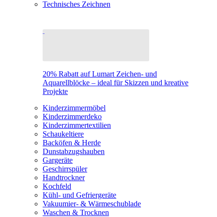
Technisches Zeichnen
20% Rabatt auf Lumart Zeichen- und
Aquarellblöcke – ideal für Skizzen und kreative
Projekte
Kinderzimmermöbel
Kinderzimmerdeko
Kinderzimmertextilien
Schaukeltiere
Backöfen & Herde
Dunstabzugshauben
Gargeräte
Geschirrspüler
Handtrockner
Kochfeld
Kühl- und Gefriergeräte
Vakuumier- & Wärmeschublade
Waschen & Trocknen