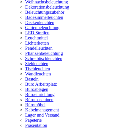
Weihnachtsbeleuchtung
Dekorationsbeleuchtung
Beleuchtungszubehör
Badezimmerleuchten
Deckenleuchten
Gartenbeleuchtung
LED Streifen
Leuchtmittel
Lichterketten
Pendelleuchten
Pflanzenbeleuchtung
Schreibtischleuchten
Stehleuchten
Tischleuchten
Wandleuchten
Basteln
Büro Arbeitsplatz
Büroablagen
Büroeinrichtung
Büromaschinen
Büromöbel
Kabelmanagement
Lager und Versand
Papeterie
Präsentation