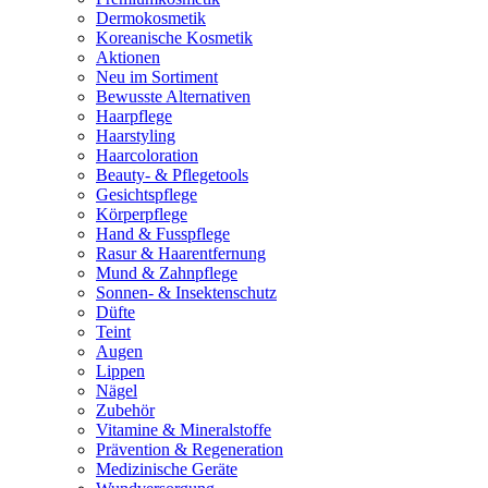
Dermokosmetik
Koreanische Kosmetik
Aktionen
Neu im Sortiment
Bewusste Alternativen
Haarpflege
Haarstyling
Haarcoloration
Beauty- & Pflegetools
Gesichtspflege
Körperpflege
Hand & Fusspflege
Rasur & Haarentfernung
Mund & Zahnpflege
Sonnen- & Insektenschutz
Düfte
Teint
Augen
Lippen
Nägel
Zubehör
Vitamine & Mineralstoffe
Prävention & Regeneration
Medizinische Geräte