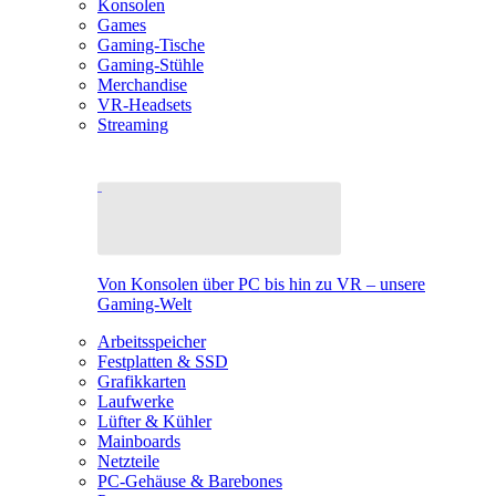
Konsolen
Games
Gaming-Tische
Gaming-Stühle
Merchandise
VR-Headsets
Streaming
Von Konsolen über PC bis hin zu VR – unsere
Gaming-Welt
Arbeitsspeicher
Festplatten & SSD
Grafikkarten
Laufwerke
Lüfter & Kühler
Mainboards
Netzteile
PC-Gehäuse & Barebones