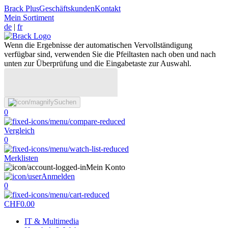
Brack Plus
Geschäftskunden
Kontakt
Mein Sortiment
de
|
fr
Wenn die Ergebnisse der automatischen Vervollständigung
verfügbar sind, verwenden Sie die Pfeiltasten nach oben und nach
unten zur Überprüfung und die Eingabetaste zur Auswahl.
Suchen
0
Vergleich
0
Merklisten
Mein Konto
Anmelden
0
CHF
0.00
IT & Multimedia