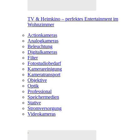
TV & Heimkino – perfektes Entertainment im
Wohnzimmer
Actionkameras
Analogkameras
Beleuchtung
Digitalkameras
Filter
Fotostudiobedarf
Kamerareinigung
Kameratransport
Objektive
Optik
Professional
Speichermedien
Stative
Stromversorgung
Videokameras