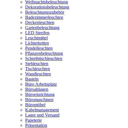
Weihnachtsbeleuchtung
Dekorationsbeleuchtung
Beleuchtungszubehör
Badezimmerleuchten
Deckenleuchten
Gartenbeleuchtung
LED Streifen
Leuchtmittel
Lichterketten
Pendelleuchten
Pflanzenbeleuchtung
Schreibtischleuchten
Stehleuchten
Tischleuchten
Wandleuchten
Basteln
Büro Arbeitsplatz
Büroablagen
Büroeinrichtung
Büromaschinen
Büromöbel
Kabelmanagement
Lager und Versand
Papeterie
Präsentation