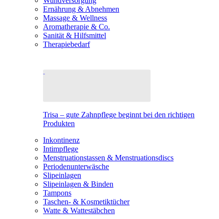
Wundversorgung
Ernährung & Abnehmen
Massage & Wellness
Aromatherapie & Co.
Sanität & Hilfsmittel
Therapiebedarf
Trisa – gute Zahnpflege beginnt bei den richtigen
Produkten
Inkontinenz
Intimpflege
Menstruationstassen & Menstruationsdiscs
Periodenunterwäsche
Slipeinlagen
Slipeinlagen & Binden
Tampons
Taschen- & Kosmetiktücher
Watte & Wattestäbchen