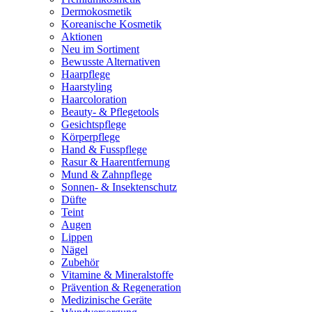
Dermokosmetik
Koreanische Kosmetik
Aktionen
Neu im Sortiment
Bewusste Alternativen
Haarpflege
Haarstyling
Haarcoloration
Beauty- & Pflegetools
Gesichtspflege
Körperpflege
Hand & Fusspflege
Rasur & Haarentfernung
Mund & Zahnpflege
Sonnen- & Insektenschutz
Düfte
Teint
Augen
Lippen
Nägel
Zubehör
Vitamine & Mineralstoffe
Prävention & Regeneration
Medizinische Geräte