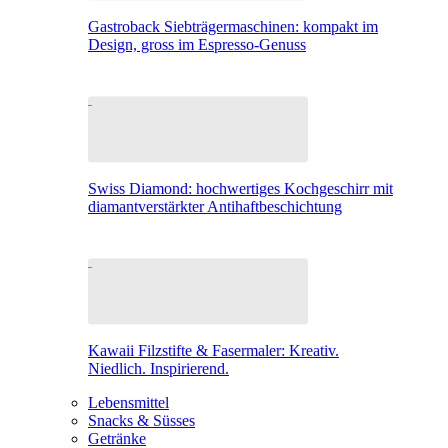
Gastroback Siebträgermaschinen: kompakt im
Design, gross im Espresso-Genuss
Swiss Diamond: hochwertiges Kochgeschirr mit
diamantverstärkter Antihaftbeschichtung
Kawaii Filzstifte & Fasermaler: Kreativ.
Niedlich. Inspirierend.
Lebensmittel
Snacks & Süsses
Getränke