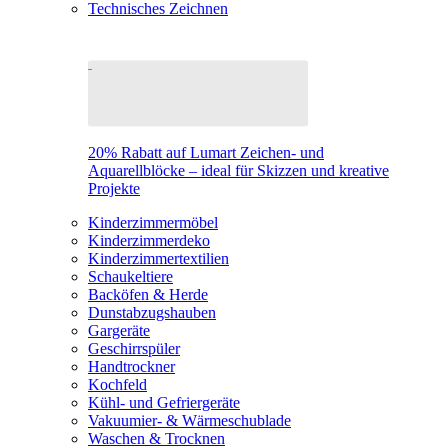
Technisches Zeichnen
20% Rabatt auf Lumart Zeichen- und
Aquarellblöcke – ideal für Skizzen und kreative
Projekte
Kinderzimmermöbel
Kinderzimmerdeko
Kinderzimmertextilien
Schaukeltiere
Backöfen & Herde
Dunstabzugshauben
Gargeräte
Geschirrspüler
Handtrockner
Kochfeld
Kühl- und Gefriergeräte
Vakuumier- & Wärmeschublade
Waschen & Trocknen