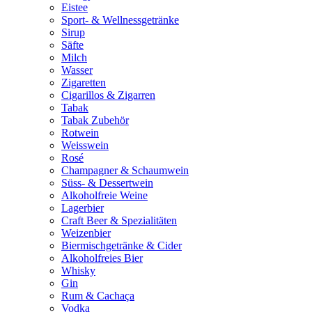
Eistee
Sport- & Wellnessgetränke
Sirup
Säfte
Milch
Wasser
Zigaretten
Cigarillos & Zigarren
Tabak
Tabak Zubehör
Rotwein
Weisswein
Rosé
Champagner & Schaumwein
Süss- & Dessertwein
Alkoholfreie Weine
Lagerbier
Craft Beer & Spezialitäten
Weizenbier
Biermischgetränke & Cider
Alkoholfreies Bier
Whisky
Gin
Rum & Cachaça
Vodka