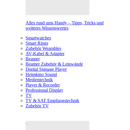
Alles rund ums Handy – Tipps, Tricks und
weiteres Wissenswertes
Smartwatches
Smart Rings
Zubehör Wearables
AV-Kabel & Adapter
Beamer
Beamer Zubehör & Leinwände
Digital Signage Player
Heimkino Sound
Medientechnik
Player & Recorder
Professional Display
TV
TV & SAT Empfangstechnik
Zubehör TV