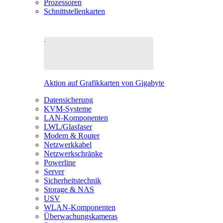
Prozessoren
Schnittstellenkarten
Aktion auf Grafikkarten von Gigabyte
Datensicherung
KVM-Systeme
LAN-Komponenten
LWL/Glasfaser
Modem & Router
Netzwerkkabel
Netzwerkschränke
Powerline
Server
Sicherheitstechnik
Storage & NAS
USV
WLAN-Komponenten
Überwachungskameras