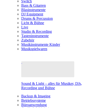
Switch
Bass & Gitarren
Blasinstrumente
DJ Equipment
Drums & Percussion
Licht & Bühne
Live
Studio & Recording
Tasteninstrumente
Zubehör
Musikinstrumente Kinder
Musikspielwaren
Sound & Light – alles für Musiker, DJs,
Recording und Bühne
Backup & Imaging
Betriebssysteme
Büroanwendung