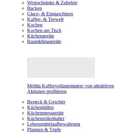
Weinschränke & Zubehör
Backen
Glace- & Eismaschinen
Kaffee- & Teewelt
Kochen
Kochen am Tisch
Küchengeräte
Raumklimageräte
Melitta Kaffeevollautomaten: von attraktiven
Aktionen profitieren
Besteck & Geschirr
Küchenhilfen
Küchenmessgeräte
Küchenrollenhalter
Lebensmittelaufbewahrung
Pfannen & Töpfe