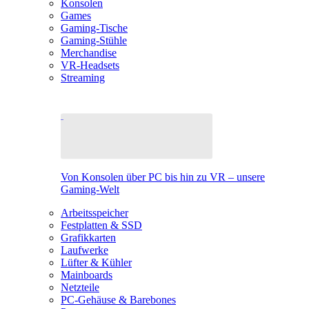
Konsolen
Games
Gaming-Tische
Gaming-Stühle
Merchandise
VR-Headsets
Streaming
Von Konsolen über PC bis hin zu VR – unsere
Gaming-Welt
Arbeitsspeicher
Festplatten & SSD
Grafikkarten
Laufwerke
Lüfter & Kühler
Mainboards
Netzteile
PC-Gehäuse & Barebones