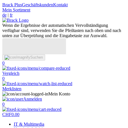
Brack Plus
Geschäftskunden
Kontakt
Mein Sortiment
de
|
fr
Wenn die Ergebnisse der automatischen Vervollständigung
verfügbar sind, verwenden Sie die Pfeiltasten nach oben und nach
unten zur Überprüfung und die Eingabetaste zur Auswahl.
Suchen
0
Vergleich
0
Merklisten
Mein Konto
Anmelden
0
CHF
0.00
IT & Multimedia