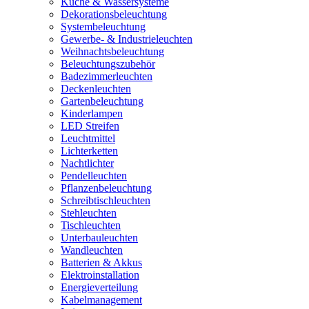
Küche & Wassersysteme
Dekorationsbeleuchtung
Systembeleuchtung
Gewerbe- & Industrieleuchten
Weihnachtsbeleuchtung
Beleuchtungszubehör
Badezimmerleuchten
Deckenleuchten
Gartenbeleuchtung
Kinderlampen
LED Streifen
Leuchtmittel
Lichterketten
Nachtlichter
Pendelleuchten
Pflanzenbeleuchtung
Schreibtischleuchten
Stehleuchten
Tischleuchten
Unterbauleuchten
Wandleuchten
Batterien & Akkus
Elektroinstallation
Energieverteilung
Kabelmanagement