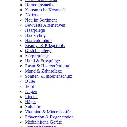
Dermokosmetik
Koreanische Kosmetik
Aktionen
Neu im Sortiment
Bewusste Alternativen
Haarpflege
Haarstyling
Haarcoloration
Beauty- & Pflegetools
Gesichtspflege
Körperpflege
Hand & Fusspflege
Rasur & Haarentfernung
Mund & Zahnpflege
Sonnen- & Insektenschutz
Düfte
Teint
Augen
Lippen
Nägel
Zubehör
Vitamine & Mineralstoffe
Prävention & Regeneration
Medizinische Geräte