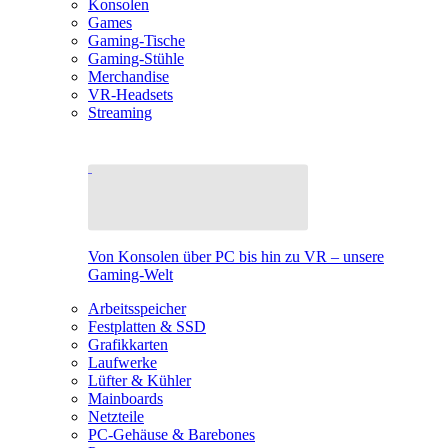
Konsolen
Games
Gaming-Tische
Gaming-Stühle
Merchandise
VR-Headsets
Streaming
Von Konsolen über PC bis hin zu VR – unsere
Gaming-Welt
Arbeitsspeicher
Festplatten & SSD
Grafikkarten
Laufwerke
Lüfter & Kühler
Mainboards
Netzteile
PC-Gehäuse & Barebones