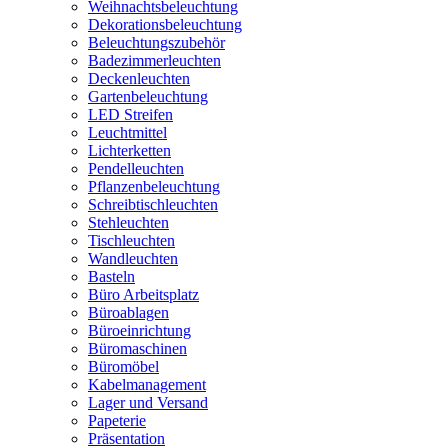
Weihnachtsbeleuchtung
Dekorationsbeleuchtung
Beleuchtungszubehör
Badezimmerleuchten
Deckenleuchten
Gartenbeleuchtung
LED Streifen
Leuchtmittel
Lichterketten
Pendelleuchten
Pflanzenbeleuchtung
Schreibtischleuchten
Stehleuchten
Tischleuchten
Wandleuchten
Basteln
Büro Arbeitsplatz
Büroablagen
Büroeinrichtung
Büromaschinen
Büromöbel
Kabelmanagement
Lager und Versand
Papeterie
Präsentation