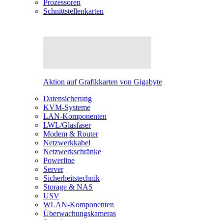
Prozessoren
Schnittstellenkarten
Aktion auf Grafikkarten von Gigabyte
Datensicherung
KVM-Systeme
LAN-Komponenten
LWL/Glasfaser
Modem & Router
Netzwerkkabel
Netzwerkschränke
Powerline
Server
Sicherheitstechnik
Storage & NAS
USV
WLAN-Komponenten
Überwachungskameras