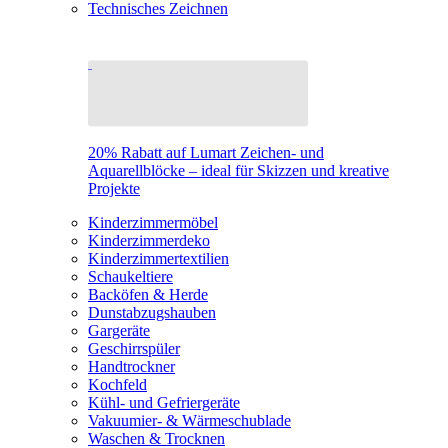
Technisches Zeichnen
20% Rabatt auf Lumart Zeichen- und
Aquarellblöcke – ideal für Skizzen und kreative
Projekte
Kinderzimmermöbel
Kinderzimmerdeko
Kinderzimmertextilien
Schaukeltiere
Backöfen & Herde
Dunstabzugshauben
Gargeräte
Geschirrspüler
Handtrockner
Kochfeld
Kühl- und Gefriergeräte
Vakuumier- & Wärmeschublade
Waschen & Trocknen