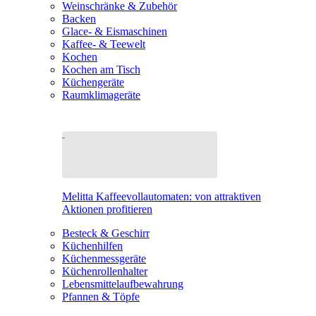
Weinschränke & Zubehör
Backen
Glace- & Eismaschinen
Kaffee- & Teewelt
Kochen
Kochen am Tisch
Küchengeräte
Raumklimageräte
Melitta Kaffeevollautomaten: von attraktiven
Aktionen profitieren
Besteck & Geschirr
Küchenhilfen
Küchenmessgeräte
Küchenrollenhalter
Lebensmittelaufbewahrung
Pfannen & Töpfe