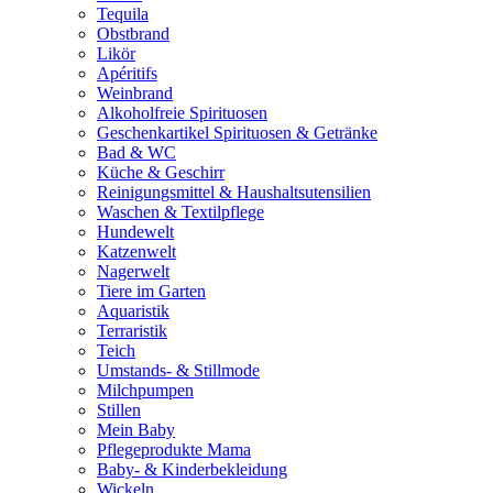
Tequila
Obstbrand
Likör
Apéritifs
Weinbrand
Alkoholfreie Spirituosen
Geschenkartikel Spirituosen & Getränke
Bad & WC
Küche & Geschirr
Reinigungsmittel & Haushaltsutensilien
Waschen & Textilpflege
Hundewelt
Katzenwelt
Nagerwelt
Tiere im Garten
Aquaristik
Terraristik
Teich
Umstands- & Stillmode
Milchpumpen
Stillen
Mein Baby
Pflegeprodukte Mama
Baby- & Kinderbekleidung
Wickeln