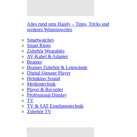
Alles rund ums Handy – Tipps, Tricks und
weiteres Wissenswertes
Smartwatches
Smart Rings
Zubehör Wearables
AV-Kabel & Adapter
Beamer
Beamer Zubehör & Leinwände
Digital Signage Player
Heimkino Sound
Medientechnik
Player & Recorder
Professional Display
TV
TV & SAT Empfangstechnik
Zubehör TV