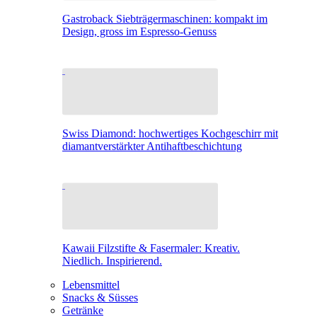
Gastroback Siebträgermaschinen: kompakt im
Design, gross im Espresso-Genuss
Swiss Diamond: hochwertiges Kochgeschirr mit
diamantverstärkter Antihaftbeschichtung
Kawaii Filzstifte & Fasermaler: Kreativ.
Niedlich. Inspirierend.
Lebensmittel
Snacks & Süsses
Getränke