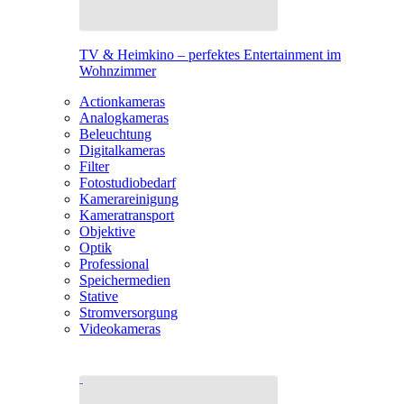
TV & Heimkino – perfektes Entertainment im
Wohnzimmer
Actionkameras
Analogkameras
Beleuchtung
Digitalkameras
Filter
Fotostudiobedarf
Kamerareinigung
Kameratransport
Objektive
Optik
Professional
Speichermedien
Stative
Stromversorgung
Videokameras