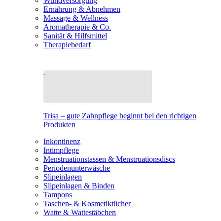
Wundversorgung
Ernährung & Abnehmen
Massage & Wellness
Aromatherapie & Co.
Sanität & Hilfsmittel
Therapiebedarf
Trisa – gute Zahnpflege beginnt bei den richtigen
Produkten
Inkontinenz
Intimpflege
Menstruationstassen & Menstruationsdiscs
Periodenunterwäsche
Slipeinlagen
Slipeinlagen & Binden
Tampons
Taschen- & Kosmetiktücher
Watte & Wattestäbchen