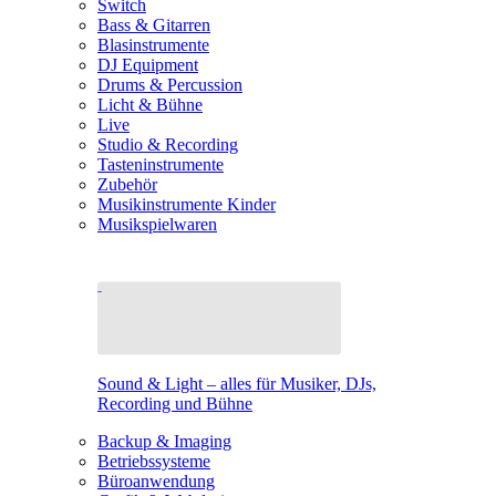
Switch
Bass & Gitarren
Blasinstrumente
DJ Equipment
Drums & Percussion
Licht & Bühne
Live
Studio & Recording
Tasteninstrumente
Zubehör
Musikinstrumente Kinder
Musikspielwaren
Sound & Light – alles für Musiker, DJs,
Recording und Bühne
Backup & Imaging
Betriebssysteme
Büroanwendung