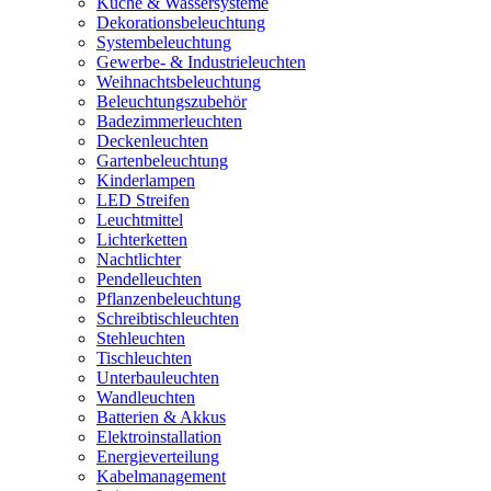
Küche & Wassersysteme
Dekorationsbeleuchtung
Systembeleuchtung
Gewerbe- & Industrieleuchten
Weihnachtsbeleuchtung
Beleuchtungszubehör
Badezimmerleuchten
Deckenleuchten
Gartenbeleuchtung
Kinderlampen
LED Streifen
Leuchtmittel
Lichterketten
Nachtlichter
Pendelleuchten
Pflanzenbeleuchtung
Schreibtischleuchten
Stehleuchten
Tischleuchten
Unterbauleuchten
Wandleuchten
Batterien & Akkus
Elektroinstallation
Energieverteilung
Kabelmanagement