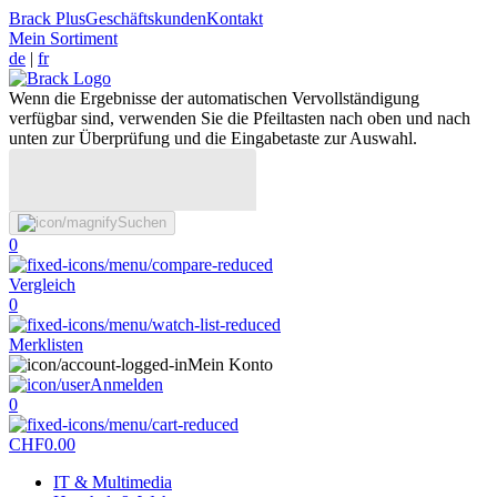
Brack Plus
Geschäftskunden
Kontakt
Mein Sortiment
de
|
fr
Wenn die Ergebnisse der automatischen Vervollständigung
verfügbar sind, verwenden Sie die Pfeiltasten nach oben und nach
unten zur Überprüfung und die Eingabetaste zur Auswahl.
Suchen
0
Vergleich
0
Merklisten
Mein Konto
Anmelden
0
CHF
0.00
IT & Multimedia