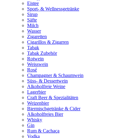
Eistee
Sport- & Wellnessgetränke
Sirup
Säfte
Milch
Wasser
Zigaretten
Cigarillos & Zigarren
Tabak
Tabak Zubehör
Rotwein
Weisswein
Rosé
Champagner & Schaumwein
Süss- & Dessertwein
Alkoholfreie Weine
Lagerbier
Craft Beer & Spezialitäten
Weizenbier
Biermischgetränke & Cider
Alkoholfreies Bier
Whisky
Gin
Rum & Cachaça
Vodka