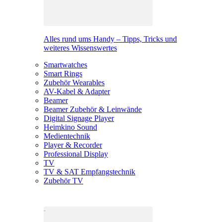
Alles rund ums Handy – Tipps, Tricks und
weiteres Wissenswertes
Smartwatches
Smart Rings
Zubehör Wearables
AV-Kabel & Adapter
Beamer
Beamer Zubehör & Leinwände
Digital Signage Player
Heimkino Sound
Medientechnik
Player & Recorder
Professional Display
TV
TV & SAT Empfangstechnik
Zubehör TV