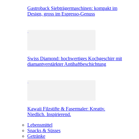
Gastroback Siebträgermaschinen: kompakt im
Design, gross im Espresso-Genuss
Swiss Diamond: hochwertiges Kochgeschirr mit
diamantverstärkter Antihaftbeschichtung
Kawaii Filzstifte & Fasermaler: Kreativ.
Niedlich. Inspirierend.
Lebensmittel
Snacks & Süsses
Getränke