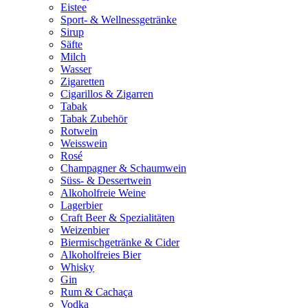
Eistee
Sport- & Wellnessgetränke
Sirup
Säfte
Milch
Wasser
Zigaretten
Cigarillos & Zigarren
Tabak
Tabak Zubehör
Rotwein
Weisswein
Rosé
Champagner & Schaumwein
Süss- & Dessertwein
Alkoholfreie Weine
Lagerbier
Craft Beer & Spezialitäten
Weizenbier
Biermischgetränke & Cider
Alkoholfreies Bier
Whisky
Gin
Rum & Cachaça
Vodka