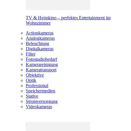
TV & Heimkino – perfektes Entertainment im
Wohnzimmer
Actionkameras
Analogkameras
Beleuchtung
Digitalkameras
Filter
Fotostudiobedarf
Kamerareinigung
Kameratransport
Objektive
Optik
Professional
Speichermedien
Stative
Stromversorgung
Videokameras