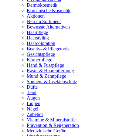
Dermokosmetik
Koreanische Kosmetik
Aktionen
Neu im Sortiment
Bewusste Alternativen
Haarpflege
Haarstyling
Haarcoloration
Beauty- & Pflegetools
Gesichtspflege
Körperpflege
Hand & Fusspflege
Rasur & Haarentfernung
Mund & Zahnpflege
Sonnen- & Insektenschutz
Düfte
Teint
Augen
Lippen
Nägel
Zubehör
Vitamine & Mineralstoffe
Prävention & Regeneration
Medizinische Geräte