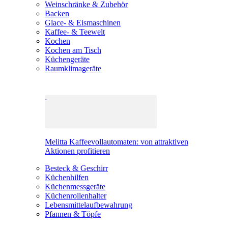
Weinschränke & Zubehör
Backen
Glace- & Eismaschinen
Kaffee- & Teewelt
Kochen
Kochen am Tisch
Küchengeräte
Raumklimageräte
Melitta Kaffeevollautomaten: von attraktiven
Aktionen profitieren
Besteck & Geschirr
Küchenhilfen
Küchenmessgeräte
Küchenrollenhalter
Lebensmittelaufbewahrung
Pfannen & Töpfe