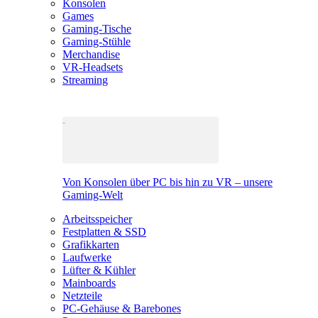
Konsolen
Games
Gaming-Tische
Gaming-Stühle
Merchandise
VR-Headsets
Streaming
Von Konsolen über PC bis hin zu VR – unsere
Gaming-Welt
Arbeitsspeicher
Festplatten & SSD
Grafikkarten
Laufwerke
Lüfter & Kühler
Mainboards
Netzteile
PC-Gehäuse & Barebones