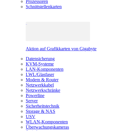
Prozessoren
Schnittstellenkarten
Aktion auf Grafikkarten von Gigabyte
Datensicherung
KVM-Systeme
LAN-Komponenten
LWL/Glasfaser
Modem & Router
Netzwerkkabel
Netzwerkschränke
Powerline
Server
Sicherheitstechnik
Storage & NAS
USV
WLAN-Komponenten
Überwachungskameras