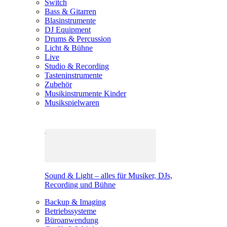
Switch
Bass & Gitarren
Blasinstrumente
DJ Equipment
Drums & Percussion
Licht & Bühne
Live
Studio & Recording
Tasteninstrumente
Zubehör
Musikinstrumente Kinder
Musikspielwaren
Sound & Light – alles für Musiker, DJs,
Recording und Bühne
Backup & Imaging
Betriebssysteme
Büroanwendung