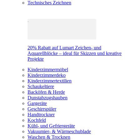
Technisches Zeichnen
20% Rabatt auf Lumart Zeichen- und
Aquarellblöcke – ideal für Skizzen und kreative
Projekte
Kinderzimmermöbel
Kinderzimmerdeko
Kinderzimmertextilien
Schaukeltiere
Backöfen & Herde
Dunstabzugshauben
Gargeräte
Geschirrspüler
Handtrockner
Kochfeld
Kühl- und Gefriergeräte
Vakuumier- & Wärmeschublade
Waschen & Trocknen