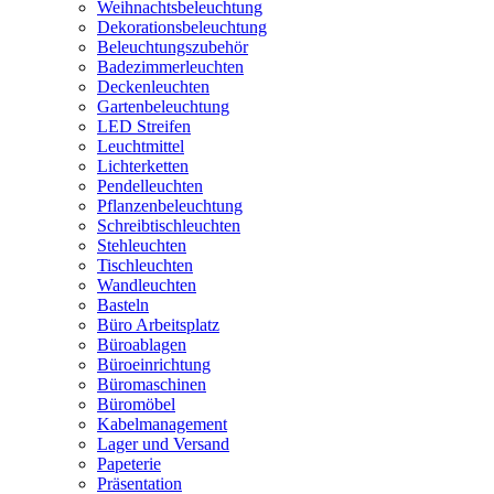
Weihnachtsbeleuchtung
Dekorationsbeleuchtung
Beleuchtungszubehör
Badezimmerleuchten
Deckenleuchten
Gartenbeleuchtung
LED Streifen
Leuchtmittel
Lichterketten
Pendelleuchten
Pflanzenbeleuchtung
Schreibtischleuchten
Stehleuchten
Tischleuchten
Wandleuchten
Basteln
Büro Arbeitsplatz
Büroablagen
Büroeinrichtung
Büromaschinen
Büromöbel
Kabelmanagement
Lager und Versand
Papeterie
Präsentation