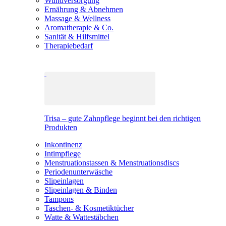
Wundversorgung
Ernährung & Abnehmen
Massage & Wellness
Aromatherapie & Co.
Sanität & Hilfsmittel
Therapiebedarf
Trisa – gute Zahnpflege beginnt bei den richtigen
Produkten
Inkontinenz
Intimpflege
Menstruationstassen & Menstruationsdiscs
Periodenunterwäsche
Slipeinlagen
Slipeinlagen & Binden
Tampons
Taschen- & Kosmetiktücher
Watte & Wattestäbchen