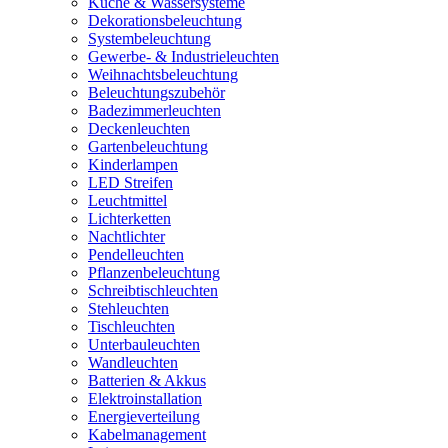
Küche & Wassersysteme
Dekorationsbeleuchtung
Systembeleuchtung
Gewerbe- & Industrieleuchten
Weihnachtsbeleuchtung
Beleuchtungszubehör
Badezimmerleuchten
Deckenleuchten
Gartenbeleuchtung
Kinderlampen
LED Streifen
Leuchtmittel
Lichterketten
Nachtlichter
Pendelleuchten
Pflanzenbeleuchtung
Schreibtischleuchten
Stehleuchten
Tischleuchten
Unterbauleuchten
Wandleuchten
Batterien & Akkus
Elektroinstallation
Energieverteilung
Kabelmanagement