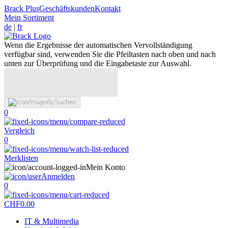
Brack Plus
Geschäftskunden
Kontakt
Mein Sortiment
de
|
fr
Wenn die Ergebnisse der automatischen Vervollständigung
verfügbar sind, verwenden Sie die Pfeiltasten nach oben und nach
unten zur Überprüfung und die Eingabetaste zur Auswahl.
Suchen
0
Vergleich
0
Merklisten
Mein Konto
Anmelden
0
CHF
0.00
IT & Multimedia