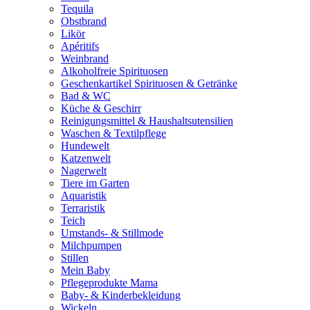
Tequila
Obstbrand
Likör
Apéritifs
Weinbrand
Alkoholfreie Spirituosen
Geschenkartikel Spirituosen & Getränke
Bad & WC
Küche & Geschirr
Reinigungsmittel & Haushaltsutensilien
Waschen & Textilpflege
Hundewelt
Katzenwelt
Nagerwelt
Tiere im Garten
Aquaristik
Terraristik
Teich
Umstands- & Stillmode
Milchpumpen
Stillen
Mein Baby
Pflegeprodukte Mama
Baby- & Kinderbekleidung
Wickeln