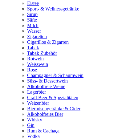
Eistee
Sport- & Wellnessgetränke
Sirup
Säfte
Milch
Wasser
Zigaretten
Cigarillos & Zigarren
Tabak
Tabak Zubehör
Rotwein
Weisswein
Rosé
Champagner & Schaumwein
Süss- & Dessertwein
Alkoholfreie Weine
Lagerbier
Craft Beer & Spezialitäten
Weizenbier
Biermischgetränke & Cider
Alkoholfreies Bier
Whisky
Gin
Rum & Cachaça
Vodka