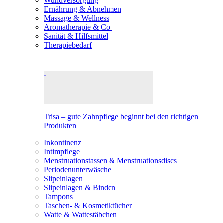
Wundversorgung
Ernährung & Abnehmen
Massage & Wellness
Aromatherapie & Co.
Sanität & Hilfsmittel
Therapiebedarf
Trisa – gute Zahnpflege beginnt bei den richtigen
Produkten
Inkontinenz
Intimpflege
Menstruationstassen & Menstruationsdiscs
Periodenunterwäsche
Slipeinlagen
Slipeinlagen & Binden
Tampons
Taschen- & Kosmetiktücher
Watte & Wattestäbchen