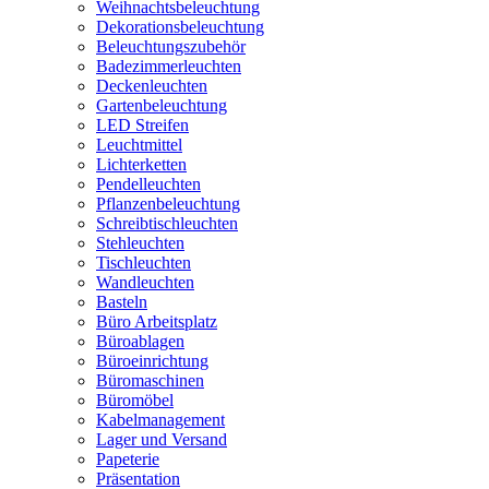
Weihnachtsbeleuchtung
Dekorationsbeleuchtung
Beleuchtungszubehör
Badezimmerleuchten
Deckenleuchten
Gartenbeleuchtung
LED Streifen
Leuchtmittel
Lichterketten
Pendelleuchten
Pflanzenbeleuchtung
Schreibtischleuchten
Stehleuchten
Tischleuchten
Wandleuchten
Basteln
Büro Arbeitsplatz
Büroablagen
Büroeinrichtung
Büromaschinen
Büromöbel
Kabelmanagement
Lager und Versand
Papeterie
Präsentation