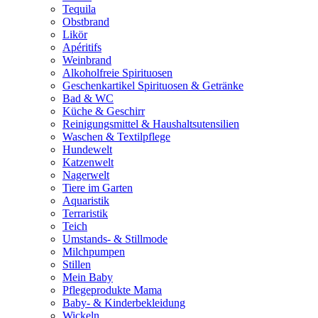
Tequila
Obstbrand
Likör
Apéritifs
Weinbrand
Alkoholfreie Spirituosen
Geschenkartikel Spirituosen & Getränke
Bad & WC
Küche & Geschirr
Reinigungsmittel & Haushaltsutensilien
Waschen & Textilpflege
Hundewelt
Katzenwelt
Nagerwelt
Tiere im Garten
Aquaristik
Terraristik
Teich
Umstands- & Stillmode
Milchpumpen
Stillen
Mein Baby
Pflegeprodukte Mama
Baby- & Kinderbekleidung
Wickeln