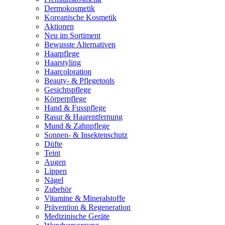
Dermokosmetik
Koreanische Kosmetik
Aktionen
Neu im Sortiment
Bewusste Alternativen
Haarpflege
Haarstyling
Haarcoloration
Beauty- & Pflegetools
Gesichtspflege
Körperpflege
Hand & Fusspflege
Rasur & Haarentfernung
Mund & Zahnpflege
Sonnen- & Insektenschutz
Düfte
Teint
Augen
Lippen
Nägel
Zubehör
Vitamine & Mineralstoffe
Prävention & Regeneration
Medizinische Geräte