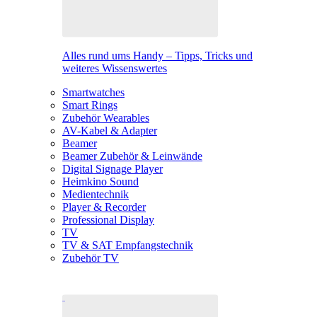
Alles rund ums Handy – Tipps, Tricks und
weiteres Wissenswertes
Smartwatches
Smart Rings
Zubehör Wearables
AV-Kabel & Adapter
Beamer
Beamer Zubehör & Leinwände
Digital Signage Player
Heimkino Sound
Medientechnik
Player & Recorder
Professional Display
TV
TV & SAT Empfangstechnik
Zubehör TV