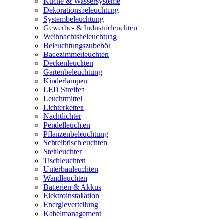
Küche & Wassersysteme
Dekorationsbeleuchtung
Systembeleuchtung
Gewerbe- & Industrieleuchten
Weihnachtsbeleuchtung
Beleuchtungszubehör
Badezimmerleuchten
Deckenleuchten
Gartenbeleuchtung
Kinderlampen
LED Streifen
Leuchtmittel
Lichterketten
Nachtlichter
Pendelleuchten
Pflanzenbeleuchtung
Schreibtischleuchten
Stehleuchten
Tischleuchten
Unterbauleuchten
Wandleuchten
Batterien & Akkus
Elektroinstallation
Energieverteilung
Kabelmanagement