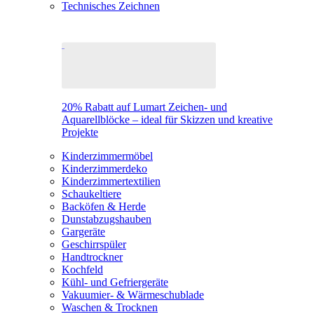
Technisches Zeichnen
20% Rabatt auf Lumart Zeichen- und
Aquarellblöcke – ideal für Skizzen und kreative
Projekte
Kinderzimmermöbel
Kinderzimmerdeko
Kinderzimmertextilien
Schaukeltiere
Backöfen & Herde
Dunstabzugshauben
Gargeräte
Geschirrspüler
Handtrockner
Kochfeld
Kühl- und Gefriergeräte
Vakuumier- & Wärmeschublade
Waschen & Trocknen