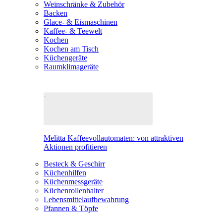
Weinschränke & Zubehör
Backen
Glace- & Eismaschinen
Kaffee- & Teewelt
Kochen
Kochen am Tisch
Küchengeräte
Raumklimageräte
Melitta Kaffeevollautomaten: von attraktiven
Aktionen profitieren
Besteck & Geschirr
Küchenhilfen
Küchenmessgeräte
Küchenrollenhalter
Lebensmittelaufbewahrung
Pfannen & Töpfe