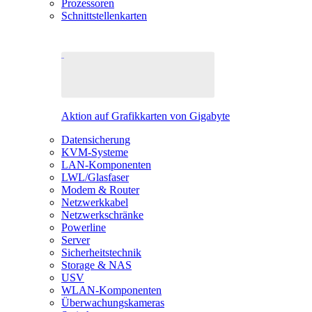
Prozessoren
Schnittstellenkarten
Aktion auf Grafikkarten von Gigabyte
Datensicherung
KVM-Systeme
LAN-Komponenten
LWL/Glasfaser
Modem & Router
Netzwerkkabel
Netzwerkschränke
Powerline
Server
Sicherheitstechnik
Storage & NAS
USV
WLAN-Komponenten
Überwachungskameras