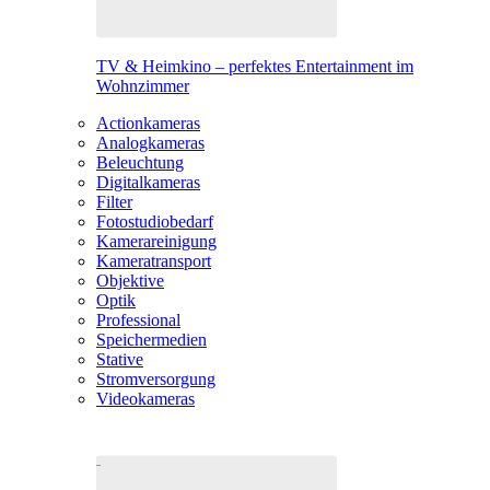
TV & Heimkino – perfektes Entertainment im
Wohnzimmer
Actionkameras
Analogkameras
Beleuchtung
Digitalkameras
Filter
Fotostudiobedarf
Kamerareinigung
Kameratransport
Objektive
Optik
Professional
Speichermedien
Stative
Stromversorgung
Videokameras