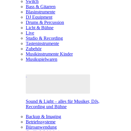
Switch
Bass & Gitarren
Blasinstrumente
DJ Equipment
Drums & Percussion
Licht & Bühne
Live
Studio & Recording
Tasteninstrumente
Zubehör
Musikinstrumente Kinder
Musikspielwaren
Sound & Light – alles für Musiker, DJs,
Recording und Bühne
Backup & Imaging
Betriebssysteme
Büroanwendung