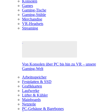
Konsolen
Games
Gaming-Tische
Gaming-Stühle
Merchandise
VR-Headsets
Streaming
Von Konsolen über PC bis hin zu VR – unsere
Gaming-Welt
Arbeitsspeicher
Festplatten & SSD
Grafikkarten
Laufwerke
Lüfter & Kühler
Mainboards
Netzteile
PC-Gehäuse & Barebones