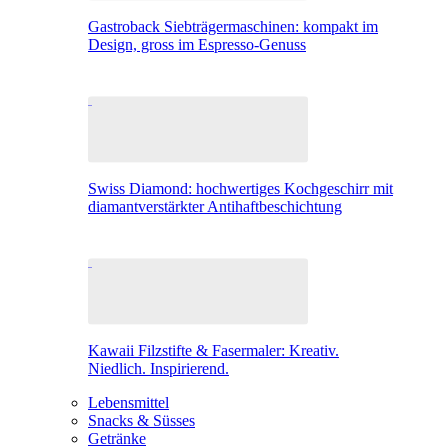
Gastroback Siebträgermaschinen: kompakt im
Design, gross im Espresso-Genuss
Swiss Diamond: hochwertiges Kochgeschirr mit
diamantverstärkter Antihaftbeschichtung
Kawaii Filzstifte & Fasermaler: Kreativ.
Niedlich. Inspirierend.
Lebensmittel
Snacks & Süsses
Getränke