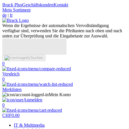
Brack Plus
Geschäftskunden
Kontakt
Mein Sortiment
de
|
fr
Wenn die Ergebnisse der automatischen Vervollständigung
verfügbar sind, verwenden Sie die Pfeiltasten nach oben und nach
unten zur Überprüfung und die Eingabetaste zur Auswahl.
Suchen
0
Vergleich
0
Merklisten
Mein Konto
Anmelden
0
CHF
0.00
IT & Multimedia