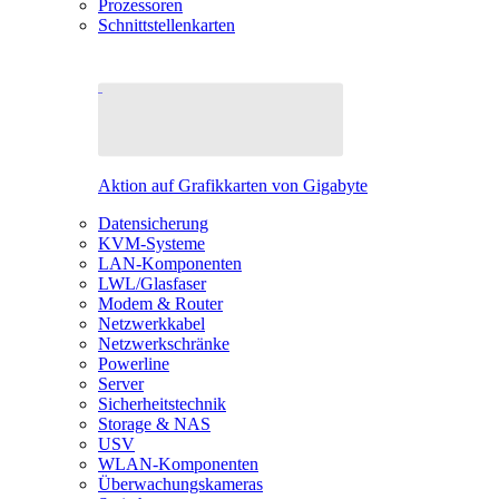
Prozessoren
Schnittstellenkarten
Aktion auf Grafikkarten von Gigabyte
Datensicherung
KVM-Systeme
LAN-Komponenten
LWL/Glasfaser
Modem & Router
Netzwerkkabel
Netzwerkschränke
Powerline
Server
Sicherheitstechnik
Storage & NAS
USV
WLAN-Komponenten
Überwachungskameras