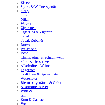
Eistee
Sport- & Wellnessgetränke
Sirup
Säfte
Milch
Wasser
Zigaretten
Cigarillos & Zigarren
Tabak
Tabak Zubehör
Rotwein
Weisswein
Rosé
Champagner & Schaumwein
Süss- & Dessertwein
Alkoholfreie Weine
Lagerbier
Craft Beer & Spezialitäten
Weizenbier
Biermischgetränke & Cider
Alkoholfreies Bier
Whisky
Gin
Rum & Cachaça
Vodka