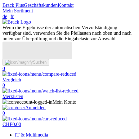
Brack Plus
Geschäftskunden
Kontakt
Mein Sortiment
de
|
fr
Wenn die Ergebnisse der automatischen Vervollständigung
verfügbar sind, verwenden Sie die Pfeiltasten nach oben und nach
unten zur Überprüfung und die Eingabetaste zur Auswahl.
Suchen
0
Vergleich
0
Merklisten
Mein Konto
Anmelden
0
CHF
0.00
IT & Multimedia