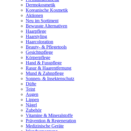
Dermokosmetik
Koreanische Kosmetik
Aktionen
Neu im Sortiment
Bewusste Alternativen
Haarpflege
Haarstyling
Haarcoloration
Beauty- & Pflegetools
Gesichtspflege
Körperpflege
Hand & Fusspflege
Rasur & Haarentfernung
Mund & Zahnpflege
Sonnen- & Insektenschutz
Düfte
Teint
Augen
Lippen
Nägel
Zubehör
Vitamine & Mineralstoffe
Prävention & Regeneration
Medizinische Geräte