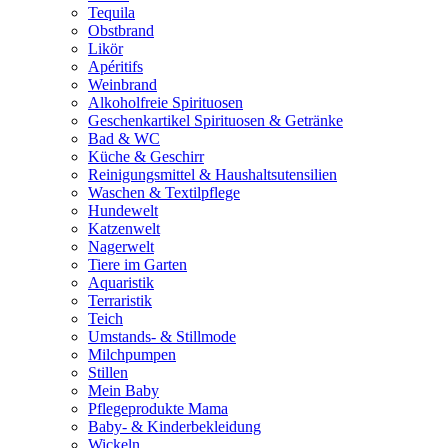
Tequila
Obstbrand
Likör
Apéritifs
Weinbrand
Alkoholfreie Spirituosen
Geschenkartikel Spirituosen & Getränke
Bad & WC
Küche & Geschirr
Reinigungsmittel & Haushaltsutensilien
Waschen & Textilpflege
Hundewelt
Katzenwelt
Nagerwelt
Tiere im Garten
Aquaristik
Terraristik
Teich
Umstands- & Stillmode
Milchpumpen
Stillen
Mein Baby
Pflegeprodukte Mama
Baby- & Kinderbekleidung
Wickeln