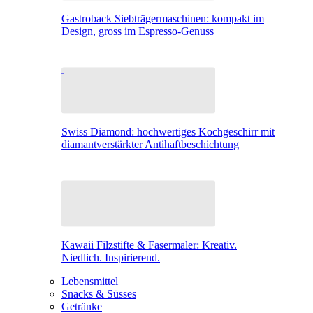
Gastroback Siebträgermaschinen: kompakt im
Design, gross im Espresso-Genuss
Swiss Diamond: hochwertiges Kochgeschirr mit
diamantverstärkter Antihaftbeschichtung
Kawaii Filzstifte & Fasermaler: Kreativ.
Niedlich. Inspirierend.
Lebensmittel
Snacks & Süsses
Getränke