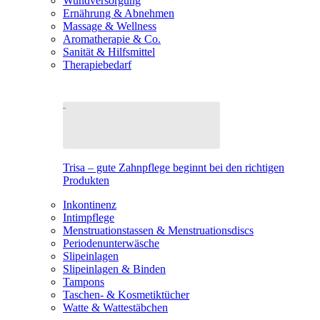
Wundversorgung
Ernährung & Abnehmen
Massage & Wellness
Aromatherapie & Co.
Sanität & Hilfsmittel
Therapiebedarf
Trisa – gute Zahnpflege beginnt bei den richtigen
Produkten
Inkontinenz
Intimpflege
Menstruationstassen & Menstruationsdiscs
Periodenunterwäsche
Slipeinlagen
Slipeinlagen & Binden
Tampons
Taschen- & Kosmetiktücher
Watte & Wattestäbchen