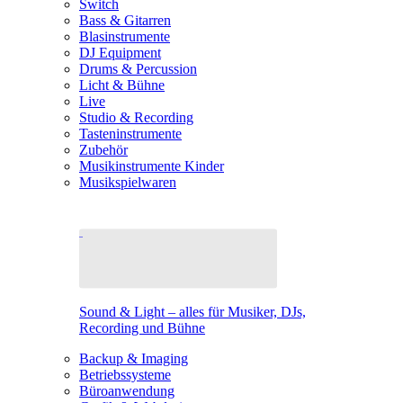
Switch
Bass & Gitarren
Blasinstrumente
DJ Equipment
Drums & Percussion
Licht & Bühne
Live
Studio & Recording
Tasteninstrumente
Zubehör
Musikinstrumente Kinder
Musikspielwaren
Sound & Light – alles für Musiker, DJs,
Recording und Bühne
Backup & Imaging
Betriebssysteme
Büroanwendung