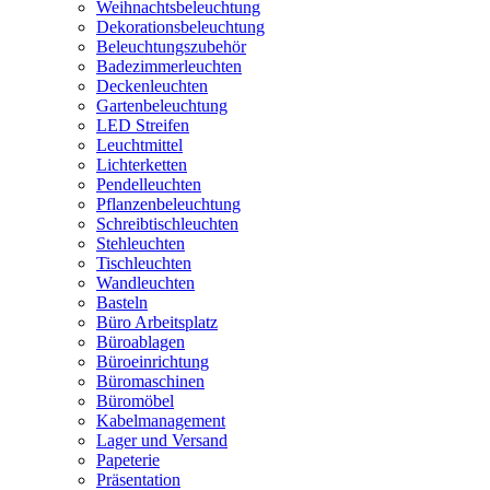
Weihnachtsbeleuchtung
Dekorationsbeleuchtung
Beleuchtungszubehör
Badezimmerleuchten
Deckenleuchten
Gartenbeleuchtung
LED Streifen
Leuchtmittel
Lichterketten
Pendelleuchten
Pflanzenbeleuchtung
Schreibtischleuchten
Stehleuchten
Tischleuchten
Wandleuchten
Basteln
Büro Arbeitsplatz
Büroablagen
Büroeinrichtung
Büromaschinen
Büromöbel
Kabelmanagement
Lager und Versand
Papeterie
Präsentation