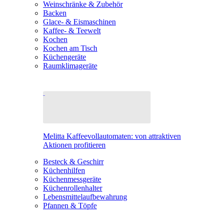
Weinschränke & Zubehör
Backen
Glace- & Eismaschinen
Kaffee- & Teewelt
Kochen
Kochen am Tisch
Küchengeräte
Raumklimageräte
Melitta Kaffeevollautomaten: von attraktiven
Aktionen profitieren
Besteck & Geschirr
Küchenhilfen
Küchenmessgeräte
Küchenrollenhalter
Lebensmittelaufbewahrung
Pfannen & Töpfe