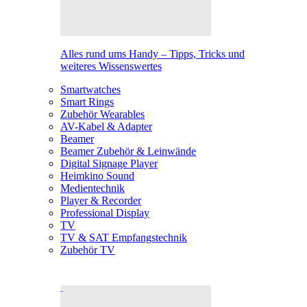
Alles rund ums Handy – Tipps, Tricks und
weiteres Wissenswertes
Smartwatches
Smart Rings
Zubehör Wearables
AV-Kabel & Adapter
Beamer
Beamer Zubehör & Leinwände
Digital Signage Player
Heimkino Sound
Medientechnik
Player & Recorder
Professional Display
TV
TV & SAT Empfangstechnik
Zubehör TV