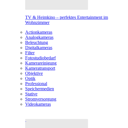
TV & Heimkino – perfektes Entertainment im
Wohnzimmer
Actionkameras
Analogkameras
Beleuchtung
Digitalkameras
Filter
Fotostudiobedarf
Kamerareinigung
Kameratransport
Objektive
Optik
Professional
Speichermedien
Stative
Stromversorgung
Videokameras