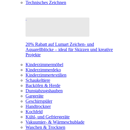
Technisches Zeichnen
20% Rabatt auf Lumart Zeichen- und
Aquarellblöcke – ideal für Skizzen und kreative
Projekte
Kinderzimmermöbel
Kinderzimmerdeko
Kinderzimmertextilien
Schaukeltiere
Backöfen & Herde
Dunstabzugshauben
Gargeräte
Geschirrspüler
Handtrockner
Kochfeld
Kühl- und Gefriergeräte
Vakuumier- & Wärmeschublade
Waschen & Trocknen