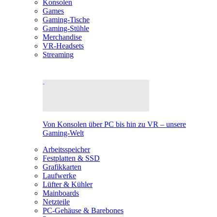
Konsolen
Games
Gaming-Tische
Gaming-Stühle
Merchandise
VR-Headsets
Streaming
Von Konsolen über PC bis hin zu VR – unsere
Gaming-Welt
Arbeitsspeicher
Festplatten & SSD
Grafikkarten
Laufwerke
Lüfter & Kühler
Mainboards
Netzteile
PC-Gehäuse & Barebones