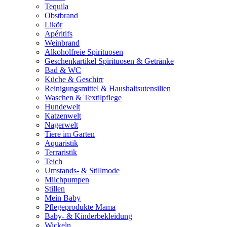
Tequila
Obstbrand
Likör
Apéritifs
Weinbrand
Alkoholfreie Spirituosen
Geschenkartikel Spirituosen & Getränke
Bad & WC
Küche & Geschirr
Reinigungsmittel & Haushaltsutensilien
Waschen & Textilpflege
Hundewelt
Katzenwelt
Nagerwelt
Tiere im Garten
Aquaristik
Terraristik
Teich
Umstands- & Stillmode
Milchpumpen
Stillen
Mein Baby
Pflegeprodukte Mama
Baby- & Kinderbekleidung
Wickeln