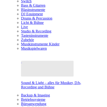
Switch
Bass & Gitarren
Blasinstrumente
DJ Equipment
Drums & Percussion
Licht & Bühne
Live
Studio & Recording
Tasteninstrumente
Zubehör
Musikinstrumente Kinder
Musikspielwaren
Sound & Light – alles für Musiker, DJs,
Recording und Bühne
Backup & Imaging
Betriebssysteme
Büroanwendung