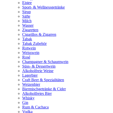
Eistee
Sport- & Wellnessgetränke
Sirup
Säfte
Milch
Wasser
Zigaretten
Cigarillos & Zigarren
Tabak
Tabak Zubehör
Rotwein
Weisswein
Rosé
Champagner & Schaumwein
Süss- & Dessertwein
Alkoholfreie Weine
Lagerbier
Craft Beer & Spezialitäten
Weizenbier
Biermischgetränke & Cider
Alkoholfreies Bier
Whisky
Gin
Rum & Cachaça
Vodka