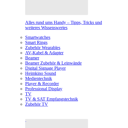
Alles rund ums Handy – Tipps, Tricks und
weiteres Wissenswertes
Smartwatches
Smart Rings
Zubehör Wearables
AV-Kabel & Adapter
Beamer
Beamer Zubehör & Leinwände
Digital Signage Player
Heimkino Sound
Medientechnik
Player & Recorder
Professional Display
TV
TV & SAT Empfangstechnik
Zubehör TV