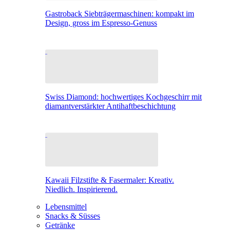
Gastroback Siebträgermaschinen: kompakt im
Design, gross im Espresso-Genuss
Swiss Diamond: hochwertiges Kochgeschirr mit
diamantverstärkter Antihaftbeschichtung
Kawaii Filzstifte & Fasermaler: Kreativ.
Niedlich. Inspirierend.
Lebensmittel
Snacks & Süsses
Getränke