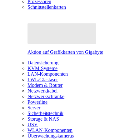
Prozessoren
Schnittstellenkarten
Aktion auf Grafikkarten von Gigabyte
Datensicherung
KVM-Systeme
LAN-Komponenten
LWL/Glasfaser
Modem & Router
Netzwerkkabel
Netzwerkschränke
Powerline
Server
Sicherheitstechnik
Storage & NAS
USV
WLAN-Komponenten
Überwachungskameras