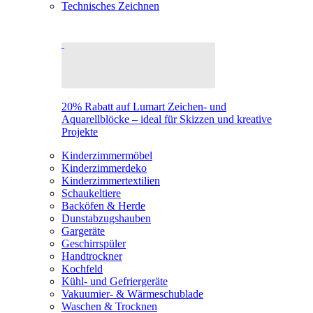
Technisches Zeichnen
20% Rabatt auf Lumart Zeichen- und
Aquarellblöcke – ideal für Skizzen und kreative
Projekte
Kinderzimmermöbel
Kinderzimmerdeko
Kinderzimmertextilien
Schaukeltiere
Backöfen & Herde
Dunstabzugshauben
Gargeräte
Geschirrspüler
Handtrockner
Kochfeld
Kühl- und Gefriergeräte
Vakuumier- & Wärmeschublade
Waschen & Trocknen