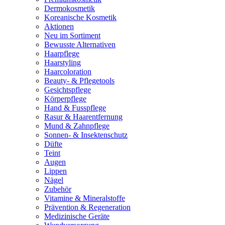
Dermokosmetik
Koreanische Kosmetik
Aktionen
Neu im Sortiment
Bewusste Alternativen
Haarpflege
Haarstyling
Haarcoloration
Beauty- & Pflegetools
Gesichtspflege
Körperpflege
Hand & Fusspflege
Rasur & Haarentfernung
Mund & Zahnpflege
Sonnen- & Insektenschutz
Düfte
Teint
Augen
Lippen
Nägel
Zubehör
Vitamine & Mineralstoffe
Prävention & Regeneration
Medizinische Geräte