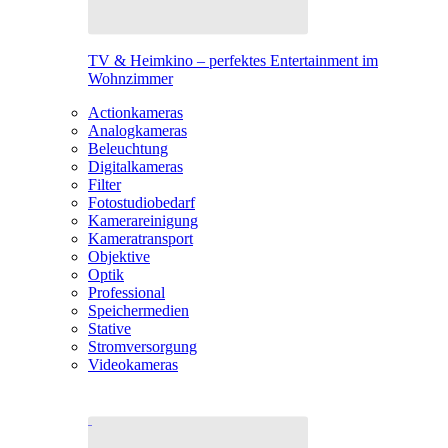
TV & Heimkino – perfektes Entertainment im
Wohnzimmer
Actionkameras
Analogkameras
Beleuchtung
Digitalkameras
Filter
Fotostudiobedarf
Kamerareinigung
Kameratransport
Objektive
Optik
Professional
Speichermedien
Stative
Stromversorgung
Videokameras