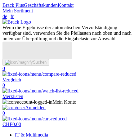
Brack Plus
Geschäftskunden
Kontakt
Mein Sortiment
de
|
fr
Wenn die Ergebnisse der automatischen Vervollständigung
verfügbar sind, verwenden Sie die Pfeiltasten nach oben und nach
unten zur Überprüfung und die Eingabetaste zur Auswahl.
Suchen
0
Vergleich
0
Merklisten
Mein Konto
Anmelden
0
CHF
0.00
IT & Multimedia