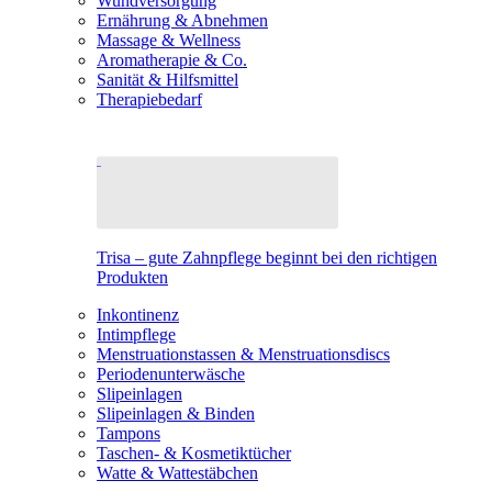
Wundversorgung
Ernährung & Abnehmen
Massage & Wellness
Aromatherapie & Co.
Sanität & Hilfsmittel
Therapiebedarf
Trisa – gute Zahnpflege beginnt bei den richtigen
Produkten
Inkontinenz
Intimpflege
Menstruationstassen & Menstruationsdiscs
Periodenunterwäsche
Slipeinlagen
Slipeinlagen & Binden
Tampons
Taschen- & Kosmetiktücher
Watte & Wattestäbchen