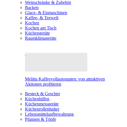
Weinschränke & Zubehör
Backen
Glace- & Eismaschinen
Kaffee- & Teewelt
Kochen
Kochen am Tisch
Küchengeräte
Raumklimageräte
Melitta Kaffeevollautomaten: von attraktiven
Aktionen profitieren
Besteck & Geschirr
Küchenhilfen
Küchenmessgeräte
Küchenrollenhalter
Lebensmittelaufbewahrung
Pfannen & Töpfe