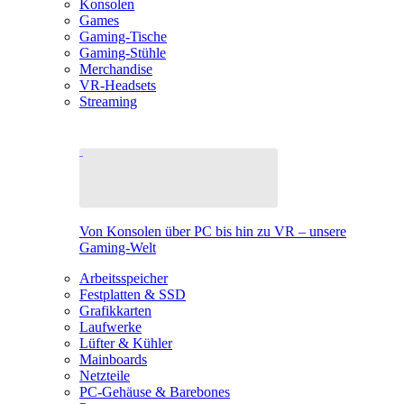
Konsolen
Games
Gaming-Tische
Gaming-Stühle
Merchandise
VR-Headsets
Streaming
Von Konsolen über PC bis hin zu VR – unsere
Gaming-Welt
Arbeitsspeicher
Festplatten & SSD
Grafikkarten
Laufwerke
Lüfter & Kühler
Mainboards
Netzteile
PC-Gehäuse & Barebones