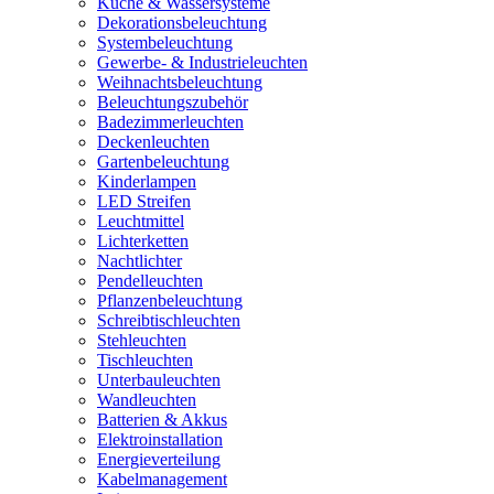
Küche & Wassersysteme
Dekorationsbeleuchtung
Systembeleuchtung
Gewerbe- & Industrieleuchten
Weihnachtsbeleuchtung
Beleuchtungszubehör
Badezimmerleuchten
Deckenleuchten
Gartenbeleuchtung
Kinderlampen
LED Streifen
Leuchtmittel
Lichterketten
Nachtlichter
Pendelleuchten
Pflanzenbeleuchtung
Schreibtischleuchten
Stehleuchten
Tischleuchten
Unterbauleuchten
Wandleuchten
Batterien & Akkus
Elektroinstallation
Energieverteilung
Kabelmanagement