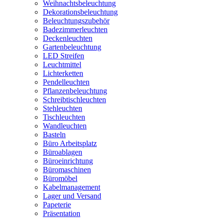
Weihnachtsbeleuchtung
Dekorationsbeleuchtung
Beleuchtungszubehör
Badezimmerleuchten
Deckenleuchten
Gartenbeleuchtung
LED Streifen
Leuchtmittel
Lichterketten
Pendelleuchten
Pflanzenbeleuchtung
Schreibtischleuchten
Stehleuchten
Tischleuchten
Wandleuchten
Basteln
Büro Arbeitsplatz
Büroablagen
Büroeinrichtung
Büromaschinen
Büromöbel
Kabelmanagement
Lager und Versand
Papeterie
Präsentation