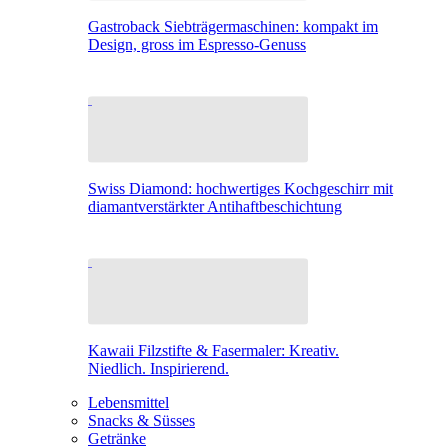
Gastroback Siebträgermaschinen: kompakt im
Design, gross im Espresso-Genuss
Swiss Diamond: hochwertiges Kochgeschirr mit
diamantverstärkter Antihaftbeschichtung
Kawaii Filzstifte & Fasermaler: Kreativ.
Niedlich. Inspirierend.
Lebensmittel
Snacks & Süsses
Getränke