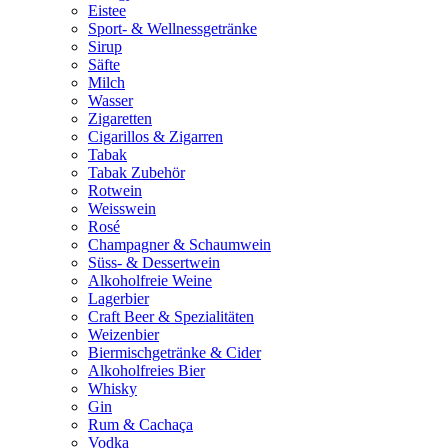
Eistee
Sport- & Wellnessgetränke
Sirup
Säfte
Milch
Wasser
Zigaretten
Cigarillos & Zigarren
Tabak
Tabak Zubehör
Rotwein
Weisswein
Rosé
Champagner & Schaumwein
Süss- & Dessertwein
Alkoholfreie Weine
Lagerbier
Craft Beer & Spezialitäten
Weizenbier
Biermischgetränke & Cider
Alkoholfreies Bier
Whisky
Gin
Rum & Cachaça
Vodka