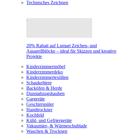
Technisches Zeichnen
20% Rabatt auf Lumart Zeichen- und
Aquarellblöcke – ideal für Skizzen und kreative
Projekte
Kinderzimmermöbel
Kinderzimmerdeko
Kinderzimmertextilien
Schaukeltiere
Backöfen & Herde
Dunstabzugshauben
Gargeräte
Geschirrspüler
Handtrockner
Kochfeld
Kühl- und Gefriergeräte
Vakuumier- & Wärmeschublade
Waschen & Trocknen