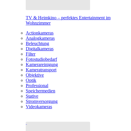
TV & Heimkino – perfektes Entertainment im
Wohnzimmer
Actionkameras
Analogkameras
Beleuchtung
Digitalkameras
Filter
Fotostudiobedarf
Kamerareinigung
Kameratransport
Objektive
Optik
Professional
Speichermedien
Stative
Stromversorgung
Videokameras