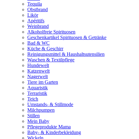
Tequila
Obstbrand
Likör
Apéritifs
Weinbrand
Alkoholfreie Spirituosen
Geschenkartikel Spirituosen & Getränke
Bad & WC
Küche & Geschirr
Reinigungsmittel & Haushaltsutensilien
Waschen & Textilpflege
Hundewelt
Katzenwelt
Nagerwelt
Tiere im Garten
Aquaristik
Terraristik
Teich
Umstands- & Stillmode
Milchpumpen
Stillen
Mein Baby
Pflegeprodukte Mama
Baby- & Kinderbekleidung
Wickeln