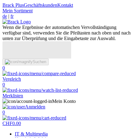
Brack Plus
Geschäftskunden
Kontakt
Mein Sortiment
de
|
fr
Wenn die Ergebnisse der automatischen Vervollständigung
verfügbar sind, verwenden Sie die Pfeiltasten nach oben und nach
unten zur Überprüfung und die Eingabetaste zur Auswahl.
Suchen
0
Vergleich
0
Merklisten
Mein Konto
Anmelden
0
CHF
0.00
IT & Multimedia