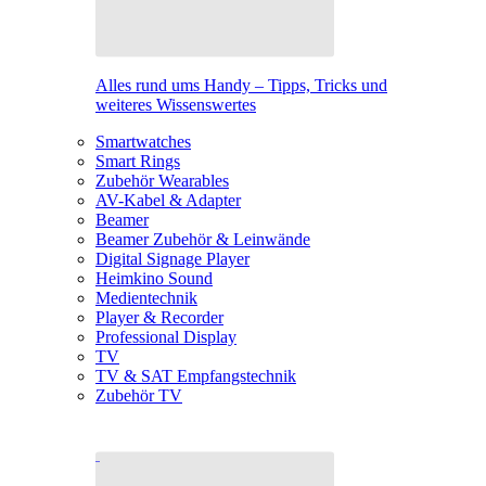
Alles rund ums Handy – Tipps, Tricks und
weiteres Wissenswertes
Smartwatches
Smart Rings
Zubehör Wearables
AV-Kabel & Adapter
Beamer
Beamer Zubehör & Leinwände
Digital Signage Player
Heimkino Sound
Medientechnik
Player & Recorder
Professional Display
TV
TV & SAT Empfangstechnik
Zubehör TV