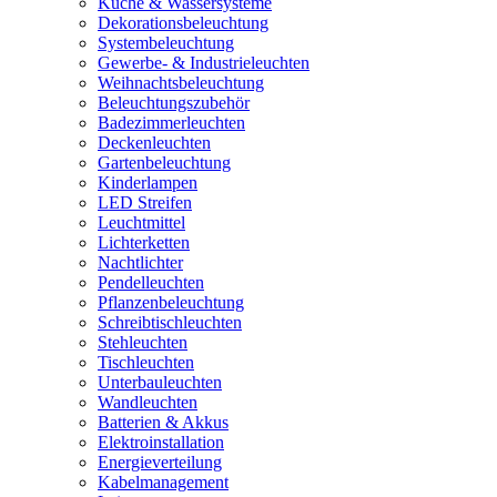
Küche & Wassersysteme
Dekorationsbeleuchtung
Systembeleuchtung
Gewerbe- & Industrieleuchten
Weihnachtsbeleuchtung
Beleuchtungszubehör
Badezimmerleuchten
Deckenleuchten
Gartenbeleuchtung
Kinderlampen
LED Streifen
Leuchtmittel
Lichterketten
Nachtlichter
Pendelleuchten
Pflanzenbeleuchtung
Schreibtischleuchten
Stehleuchten
Tischleuchten
Unterbauleuchten
Wandleuchten
Batterien & Akkus
Elektroinstallation
Energieverteilung
Kabelmanagement