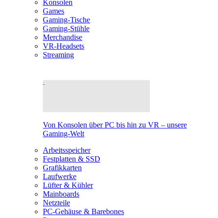
Konsolen
Games
Gaming-Tische
Gaming-Stühle
Merchandise
VR-Headsets
Streaming
Von Konsolen über PC bis hin zu VR – unsere
Gaming-Welt
Arbeitsspeicher
Festplatten & SSD
Grafikkarten
Laufwerke
Lüfter & Kühler
Mainboards
Netzteile
PC-Gehäuse & Barebones