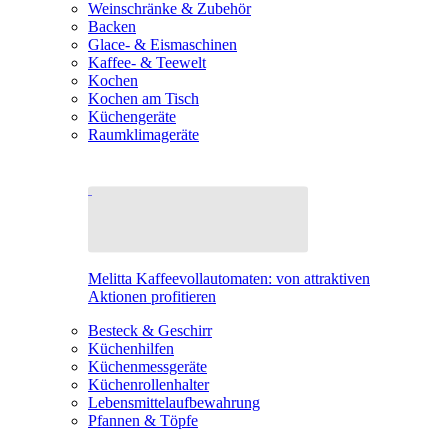
Weinschränke & Zubehör
Backen
Glace- & Eismaschinen
Kaffee- & Teewelt
Kochen
Kochen am Tisch
Küchengeräte
Raumklimageräte
Melitta Kaffeevollautomaten: von attraktiven
Aktionen profitieren
Besteck & Geschirr
Küchenhilfen
Küchenmessgeräte
Küchenrollenhalter
Lebensmittelaufbewahrung
Pfannen & Töpfe