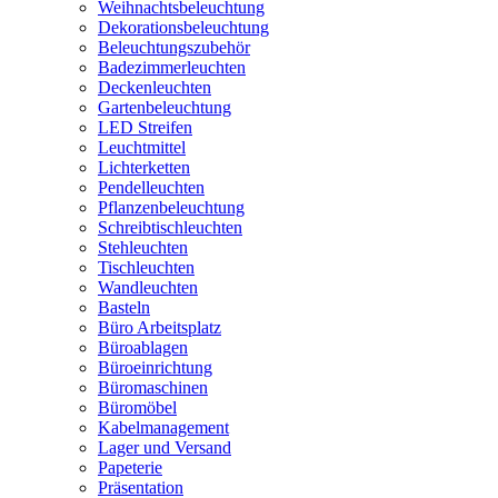
Weihnachtsbeleuchtung
Dekorationsbeleuchtung
Beleuchtungszubehör
Badezimmerleuchten
Deckenleuchten
Gartenbeleuchtung
LED Streifen
Leuchtmittel
Lichterketten
Pendelleuchten
Pflanzenbeleuchtung
Schreibtischleuchten
Stehleuchten
Tischleuchten
Wandleuchten
Basteln
Büro Arbeitsplatz
Büroablagen
Büroeinrichtung
Büromaschinen
Büromöbel
Kabelmanagement
Lager und Versand
Papeterie
Präsentation