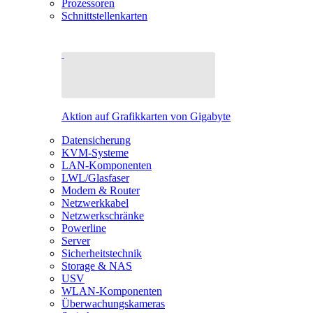
Prozessoren
Schnittstellenkarten
Aktion auf Grafikkarten von Gigabyte
Datensicherung
KVM-Systeme
LAN-Komponenten
LWL/Glasfaser
Modem & Router
Netzwerkkabel
Netzwerkschränke
Powerline
Server
Sicherheitstechnik
Storage & NAS
USV
WLAN-Komponenten
Überwachungskameras