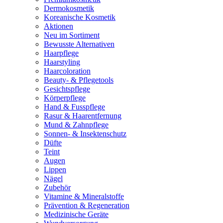
Dermokosmetik
Koreanische Kosmetik
Aktionen
Neu im Sortiment
Bewusste Alternativen
Haarpflege
Haarstyling
Haarcoloration
Beauty- & Pflegetools
Gesichtspflege
Körperpflege
Hand & Fusspflege
Rasur & Haarentfernung
Mund & Zahnpflege
Sonnen- & Insektenschutz
Düfte
Teint
Augen
Lippen
Nägel
Zubehör
Vitamine & Mineralstoffe
Prävention & Regeneration
Medizinische Geräte