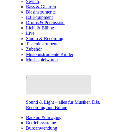
Switch
Bass & Gitarren
Blasinstrumente
DJ Equipment
Drums & Percussion
Licht & Bühne
Live
Studio & Recording
Tasteninstrumente
Zubehör
Musikinstrumente Kinder
Musikspielwaren
Sound & Light – alles für Musiker, DJs,
Recording und Bühne
Backup & Imaging
Betriebssysteme
Büroanwendung