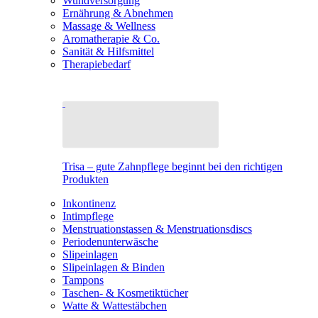
Wundversorgung
Ernährung & Abnehmen
Massage & Wellness
Aromatherapie & Co.
Sanität & Hilfsmittel
Therapiebedarf
Trisa – gute Zahnpflege beginnt bei den richtigen
Produkten
Inkontinenz
Intimpflege
Menstruationstassen & Menstruationsdiscs
Periodenunterwäsche
Slipeinlagen
Slipeinlagen & Binden
Tampons
Taschen- & Kosmetiktücher
Watte & Wattestäbchen